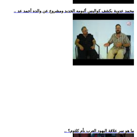
.. محمد عدوية يكشف كواليس ألبومه الجديد ومشروع عن والده أحمد عد
.. ما هو سر علاقة اليهود العرب بأم كلثوم؟