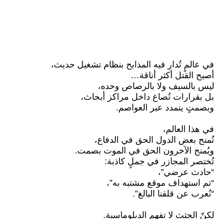
في عالمٍ تُدار فيه المذابح بنظام تشغيل حديث،
أصبح القتل أكثر أناقة…
ليس بالسيف ولا بالرصاص وحده،
بل بقرارات تُصاغ داخل مراكز أبحاث،
وبصمتٍ يتمدد عبر العواصم.
في هذا العالم،
تُمنح بعض الدول الحق في الدفاع،
ويُمنح الآخرون الحق في الموت بصمت.
تُختصر المجازر في جملٍ كاذبة:
“حادث عرضي”،
“تم استهداف موقع مشتبه به”،
“نُعرب عن قلقنا البالغ”.
لكنّ الجثث لا تفهم الدبلوماسية.