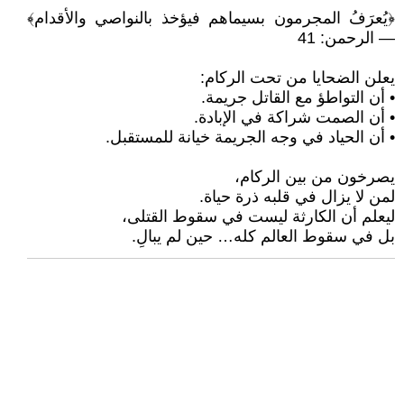
﴿يُعرَفُ المجرمون بسيماهم فيؤخذ بالنواصي والأقدام﴾
— الرحمن: 41
يعلن الضحايا من تحت الركام:
• أن التواطؤ مع القاتل جريمة.
• أن الصمت شراكة في الإبادة.
• أن الحياد في وجه الجريمة خيانة للمستقبل.
يصرخون من بين الركام،
لمن لا يزال في قلبه ذرة حياة.
ليعلم أن الكارثة ليست في سقوط القتلى،
بل في سقوط العالم كله… حين لم يبالِ.