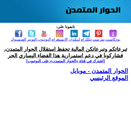
تابعونا على:
بودكاست
بنترست
تيلكرام
لينكدإن
الانستغرام
اليوتيوب
التويتر
الفيسبوك
تبرعاتكم وتبرعاتكن المالية تحفظ استقلال الحوار المتمدن،
فشاركونا في دعم استمرارية هذا الفضاء اليساري الحر
[اشترك في قناة ‫«الحوار المتمدن» على اليوتيوب]
الحوار المتمدن - موبايل
الموقع الرئيسي