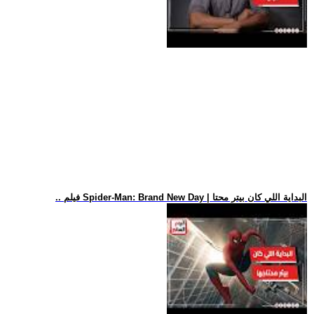
.. فيلم Spider-Man: Brand New Day | البداية اللي كان بيتر محتا