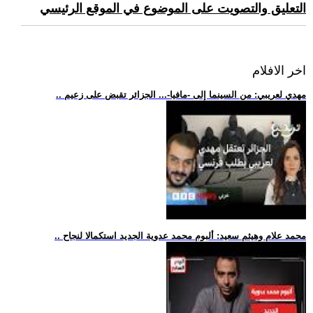
التعليق والتصويت على الموضوع في الموقع الرئيسي
اخر الافلام
.. مهدي لعريبي: من السينما إلى -مافيا-... الجزائر تقبض على زعيم
.. محمد علام وهيثم سعيد: ألبوم محمد عدوية الجديد استكمالا لنجاح