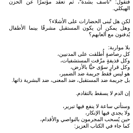
فتقول: “نأسف بشدة”، ثم تعقد مؤتمرًا عن الحزن
الهيكلي.
لكن هل تُبنى الحضارات على الأشلاء؟
وهل يمكن أن يكون المستقبل مشرقًا بينما الأطفال
يُدفنون مع ألعابهم؟
بلا مواربة:
كل رصاصةٍ أُطلقت على المدنيين،
وكل قذيفةٍ مزّقت المستشفيات،
وكل قرارٍ سوّى حيًّا بالأرض،
هو ليس فقط جريمة ضد الضمير،
بل جريمة ضد المستقبل، ضد المعنى، ضد البشرية ذاتها.
إن الدم لا يسقط بالتقادم.
وستأتي ساعة لا ينفع فيها تبرير،
ولا يجدي فيها الإنكار،
حين يُسحب المجرمون بالنواصي والأقدام،
كما جاء في الكتاب العزيز: