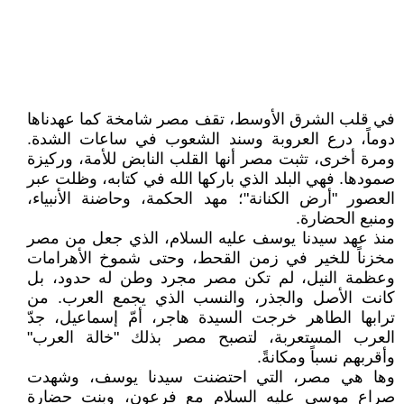
في قلب الشرق الأوسط، تقف مصر شامخة كما عهدناها
دوماً، درع العروبة وسند الشعوب في ساعات الشدة.
ومرة أخرى، تثبت مصر أنها القلب النابض للأمة، وركيزة
صمودها. فهي البلد الذي باركها الله في كتابه، وظلت عبر
العصور "أرض الكنانة"؛ مهد الحكمة، وحاضنة الأنبياء،
ومنبع الحضارة.
منذ عهد سيدنا يوسف عليه السلام، الذي جعل من مصر
مخزناً للخير في زمن القحط، وحتى شموخ الأهرامات
وعظمة النيل، لم تكن مصر مجرد وطن له حدود، بل
كانت الأصل والجذر، والنسب الذي يجمع العرب. من
ترابها الطاهر خرجت السيدة هاجر، أمّ إسماعيل، جدّ
العرب المستعربة، لتصبح مصر بذلك "خالة العرب"
وأقربهم نسباً ومكانةً.
وها هي مصر، التي احتضنت سيدنا يوسف، وشهدت
صراع موسى عليه السلام مع فرعون، وبنت حضارة