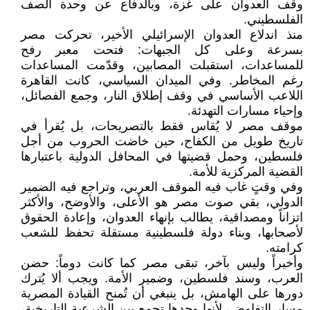
وقف العدوان على غزة، وبالدفاع عن وحدة الصف
الفلسطيني.
منذ اندلاع العدوان الإسرائيلي الأخير، تحركت مصر
بسرعة وعلى كل الجبهات: فتحت معبر رفح
للمساعدات، استقبلت المصابين، وقدّمت المساعدات
رغم المخاطر. وفي الميدان السياسي، كانت القاهرة
اللاعب الأساسي في وقف إطلاق النار، وجمع الفصائل،
وإحياء مسارات التهدئة.
موقف مصر لا يُقاس فقط بالتصريحات، بل يُقرأ في
تاريخ طويل من الكفاح، حين خاضت الحروب من أجل
فلسطين، وحمل قضيتها في المحافل الدولية باعتبارها
القضية المركزية للأمة.
وفي وقتٍ غاب فيه الموقف العربي، وتراجع فيه الضمير
الدولي، بقي صوت مصر هو الأعلى، والأوضح، والأكثر
اتزاناً ومصداقية، يطالب بإنهاء العدوان، وإعادة الحقوق
لأصحابها، وبناء دولة فلسطينية مستقلة تحفظ للشعب
كرامته.
وأخيراً وليس بآخر، تبقى مصر كما كانت دوماً: حضن
العرب، وسند فلسطين، وضمير الأمة. ويجب ألا يُترك
دورها على الهامش، بل ينبغي أن تُمنح القيادة المصرية
مسار التفاوض، لأنها وحدها تجمع بين الشرعية التاريخية،