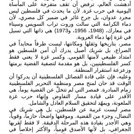
أدهشت العالم، ترفض أن تقف متفرجة على المأساة
اليومية في حرب غزة. لأن ما يحدث في فلسطين ليس
مجرد عدوان، بل جرح غائر في ضمير كل مصري، لأن
دماء الكرامة التي سالت وروت تراب السويس وسيناء
في معارك، (1948، 1956، و1973) هي ذاتها التي تسيل
في غزة إنها دماء العروبة.
مصر، بتاريخها وثقلها ومكانتها، ليست طرفاً محايداً في
الصراع، بل شريك أصيل يدرك أن أمن فلسطين هو
امتداد طبيعي لأمنها القومي. وكسر غزة لا يعني فقط
كسر الفلسطينيين، بل هو مقدمة لتصفية القضية برمتها
وزعزعة استقرار المنطقة.
وعليه، فإن على قادة الفصائل الفلسطينية أن يدركوا أن
الوقت قد حان لمنح مصر ومنظمة التحرير الفلسطينية
زمام المبادرة. فمصر التي لم تتخلَّ عن القضية يوماً، هي
الأقدر على قيادة مسار التفاوض وإنهاء حرب غزة
الملعونة، ويمهّد لتحقيق السلام العادل والشامل.
مصر ليست غريبة عن فلسطين، بل هي شريك في
النضال، وجزء من القضية. وموقفها واضحاً، حازماً، وقوياً،
وهي الأجدر بقيادة هذه المرحلة الدقيقة. لا فقط لقربها
الجغرافي، بل لأنها الأصدق قومياً، والأكثر إخلاصاً في