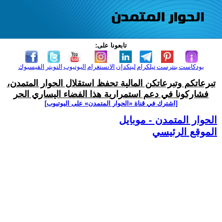
تابعونا على:
بودكاست
بنترست
تيلكرام
لينكدإن
الانستغرام
اليوتيوب
التويتر
الفيسبوك
تبرعاتكم وتبرعاتكن المالية تحفظ استقلال الحوار المتمدن،
فشاركونا في دعم استمرارية هذا الفضاء اليساري الحر
[اشترك في قناة ‫«الحوار المتمدن» على اليوتيوب]
الحوار المتمدن - موبايل
الموقع الرئيسي