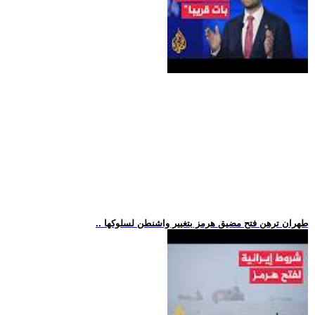
.. طهران ترهن فتح مضيق هرمز بتغيير واشنطن لسلوكها