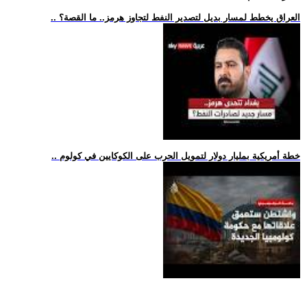
.. العراق يخطط لمسار بديل لتصدير النفط لتجاوز هرمز.. ما القصة؟
.. خطة أمريكية بمليار دولار لتمويل الحرب على الكوكايين في كولوم