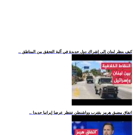
.. كيف ينظر لبنان إلى إشراك دول جديدة في آلية التحقق من المناطق
.. اتفاق مضيق هرمز يقترب وواشنطن تنتظر عرضا إيرانيا جديدا