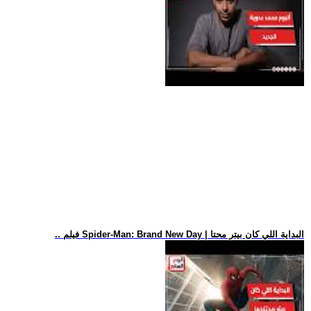
.. فيلم Spider-Man: Brand New Day | البداية اللي كان بيتر محتا