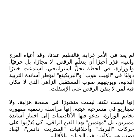
لم يعد في الأمر غرابة. فالتعليم عندنا، وقد أعياه العرج
والتيه، قرّر أخيرًا أن يتعلّم الرقص. لا مجازًا، بل حرفيًا.
والوزارة، في لحظة تجلٍّ استراتيجي، استدعت خبيرًا
دوليًا في "الهيب هوب" و"البريكينغ" ليؤطر أساتذة التربية
البدنية، ويوجههم صوب المستقبل الزاهي الذي لا مكان
فيه لمن لا يتقن الرقص على الإسفلت.
إنها ليست نكتة. ليست منشورًا في صفحة هزلية، ولا
سيناريو في مسرحية عبثية. إنها مراسلة رسمية ممهورة
بخاتم الوزارة، تدعو فيها الأكاديميات إلى اختيار أساتذة
مميزين، بل "مهتمين" بهذا الفن الراقي، كي يُدرَّبوا على
حركات "البريك" وأخلاقيات "الستريت دانس"، ليُعاد
تصديرهم مكوِّنين في الجهات والأقاليم.