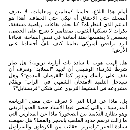
أمام هذا البلاغ، جلسنا كمعلمين ومعلمات، لا نعرف
أَنضحك حتى الاختناق أم نبكي حتى الجفاف. أهذا هو
الدعم الذي انتظرناه؟ كنا نحلم بقاعات رياضية مسقفة،
بكرات لا تسكنها الثقوب، بمضامير لا تعرج على الحصى،
بحصص لا يقتسمها ستة أساتذة في نفس الساحة، فجاءنا
الرد براقص أميركي يعلمنا كيف نلفُّ أجسادنا على
الأرض!
هل الهيب هوب يا سادة بات أولوية تربوية؟ هل صار
شرطًا للارتقاء الوظيفي أن تُجيد "السلايد" وتعرف أن
تقف على رأسك وتدور كما "القرصان المدمج"؟ وهل
سيدخل التلميذ الامتحان الشفهي في "الراب" ويقدّم
مشروعه في التنشيط التربوي على شكل "فريستايل"؟
بل، ماذا عن قرانا التي لا تعرف حتى معنى "الرياضة
المدرسية"، والتي يُمضي فيها الأستاذ حصة العدو الريفي
وهو يطارد التلاميذ بين الصخور؟ ماذا عن المدارس التي
ما زالت ترسم حدود الملعب بالحجر والعصا؟ هل سيبعث
سيادة الخبير "راميريز" حقائب من الكرطون والسراويل