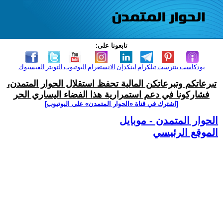
تابعونا على:
بودكاست
بنترست
تيلكرام
لينكدإن
الانستغرام
اليوتيوب
التويتر
الفيسبوك
تبرعاتكم وتبرعاتكن المالية تحفظ استقلال الحوار المتمدن،
فشاركونا في دعم استمرارية هذا الفضاء اليساري الحر
[اشترك في قناة ‫«الحوار المتمدن» على اليوتيوب]
الحوار المتمدن - موبايل
الموقع الرئيسي