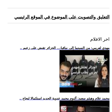
التعليق والتصويت على الموضوع في الموقع الرئيسي
اخر الافلام
.. مهدي لعريبي: من السينما إلى -مافيا-... الجزائر تقبض على زعيم
.. محمد علام وهيثم سعيد: ألبوم محمد عدوية الجديد استكمالا لنجاح