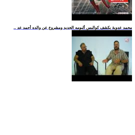
.. محمد عدوية يكشف كواليس ألبومه الجديد ومشروع عن والده أحمد عد