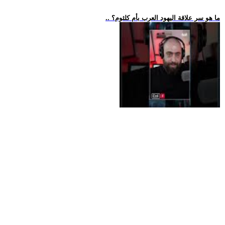
.. ما هو سر علاقة اليهود العرب بأم كلثوم؟