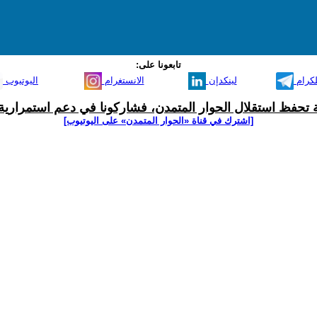
تابعونا على:
لكرام
لينكدإن
الانستغرام
اليوتيوب
ية تحفظ استقلال الحوار المتمدن، فشاركونا في دعم استمرارية 
[اشترك في قناة ‫«الحوار المتمدن» على اليوتيوب]