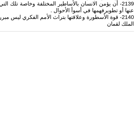
2139- أن يؤمن الانسان بالأساطير المختلفة وخاصة تلك ا
عنها أو تطويرفهمها في أسوأ الأحوال .
2140- قوة الأسطورة وعلاقتها بتراث الأمم الفكري ليس مبرراً لاستمرار الايمان بها واعتبارها حقائق مطلقة ينبغي التقيد بها . فهذه مسألة أقرب إلى الجنون منها إلى العقلانية
الملك لقمان