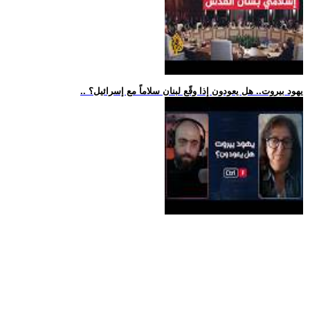
.. يهود بيروت.. هل يعودون إذا وقّع لبنان سلاماً مع إسرائيل؟