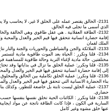
2131- الخالق يقتصر عمله على الخلق لا غير، لا يحاسب ولا يعاقب ولا ينصر ولا يهزم ولا يلبي أدعية ولا يبني مدناً ولا يقيم حضارة فهذه مسؤوليات المخلوق الانسان
الذي أسمى ما تجلى فيه الخالق.
2132- الطاقة العقلانية . هي عقل طاقوي وهي الخالقة وال
إقامة حضارة انسانية تتحقق فيها قيم الخير والعدل والمحبة وا
الملك لقمان
2133- الملائكة والجن والشياطين والحوريات والجنة والنار نتاج خيال عقل بشري لا وجود لهم إلا فيه!
2134- قلنا ونكرر : الحياة بعد الموت طاقوية مادية لتس
مختلفتين. حالة مادية لإغناء التربة وحالة طاقوية للمساهمة ف
2135- قلنا ونكرر: عملية الخلق ما تزال في بداياتها وقد
إلى إقامة حضارة انسانية تتحقق فيها قيم الخير والعدل والمحبة و
2136- قلنا ونكرر: عملية الخلق تكاملية بين الخالق والمخل
بناء الحضارة الانسانية التي تتحقق فيها قيم الخير والعدل وا
2137- عملية الخلق ليست ثابتة بل خاضعة للتطور، وكذلك ب
حضاري.
2138- قلنا ونكرر : الكائنات الحية تخلق نفسها بنفسها ح
السارية في الكون ، فإذا كانت الطاقة ناتجة عن مواد ايجابية
عنها خلق مشوه وغير كامل