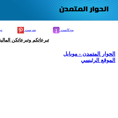
بودكاست
بنترست
تي
تبرعاتكم وتبرعاتكن المال
الحوار المتمدن - موبايل
الموقع الرئيسي