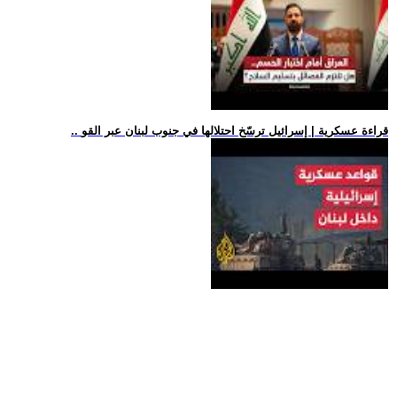
.. قراءة عسكرية | إسرائيل ترسّخ احتلالها في جنوب لبنان عبر القو