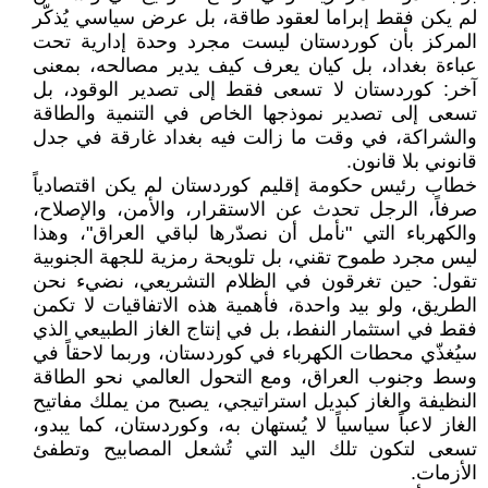
لم يكن فقط إبراما لعقود طاقة، بل عرض سياسي يُذكّر
المركز بأن كوردستان ليست مجرد وحدة إدارية تحت
عباءة بغداد، بل كيان يعرف كيف يدير مصالحه، بمعنى
آخر: كوردستان لا تسعى فقط إلى تصدير الوقود، بل
تسعى إلى تصدير نموذجها الخاص في التنمية والطاقة
والشراكة، في وقت ما زالت فيه بغداد غارقة في جدل
قانوني بلا قانون.
خطاب رئيس حكومة إقليم كوردستان لم يكن اقتصادياً
صرفاً، الرجل تحدث عن الاستقرار، والأمن، والإصلاح،
والكهرباء التي "نأمل أن نصدّرها لباقي العراق"، وهذا
ليس مجرد طموح تقني، بل تلويحة رمزية للجهة الجنوبية
تقول: حين تغرقون في الظلام التشريعي، نضيء نحن
الطريق، ولو بيد واحدة، فأهمية هذه الاتفاقيات لا تكمن
فقط في استثمار النفط، بل في إنتاج الغاز الطبيعي الذي
سيُغذّي محطات الكهرباء في كوردستان، وربما لاحقاً في
وسط وجنوب العراق، ومع التحول العالمي نحو الطاقة
النظيفة والغاز كبديل استراتيجي، يصبح من يملك مفاتيح
الغاز لاعباً سياسياً لا يُستهان به، وكوردستان، كما يبدو،
تسعى لتكون تلك اليد التي تُشعل المصابيح وتطفئ
الأزمات.