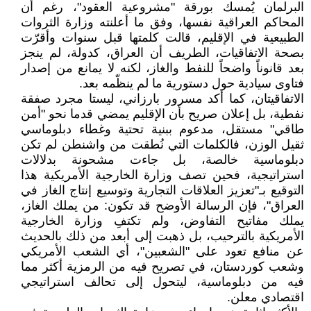
البرلمان يُمسك بورقة "مشروعية العقود"، رغم أن
المحاكم العراقية نفسها، وفق ما أعلنته وزارة الثروات
الطبيعية في الإقليم، قالت كلمتها قبل سنوات وأقرّت
بصحة الاتفاقيات، الطريف أن العراق، كدولة، لم ينجز
بعد قانوناً واضحاً للنفط والغاز، لكنه لا يمانع من إصدار
فتاوى سيادية حول دستورية ما لم ينظّمه بعد.
الاتفاقيتان، كما أكد مسرور بارزاني، ليستا مجرد صفقة
نفطية، بل إعلان صريح بأن الإقليم يمضي قدما نحو "أمن
طاقي" مستقل، مدعوم ببنية تحتية وغطاء دبلوماسي
ثقيل الوزن، فالكلمات التي نُطقت من واشنطن لم تكن
دبلوماسية خالصة، بل جاءت مشحونة بدلالات
استراتيجية، فحين تصف وزارة الخارجية الأمريكية هذا
التوقيع بـ"تعزيز العلاقات التجارية وتوسيع إنتاج الغاز في
العراق"، فإن الرسالة الأوضح قد تكون: من يملك الغاز،
يملك مفاتيح التفاوض، ولم تكتفِ وزارة الخارجية
الأمريكية بالترحيب، بل ذهبت إلى أبعد من ذلك بالحديث
عن منافع تعود على "الشعبين"، أي الشعب الأمريكي
وشعب كوردستان، في تصريح فيه من الرمزية أكثر مما
فيه من دبلوماسية، ليتحول إلى تحالف استراتيجي
اقتصادي معلن.