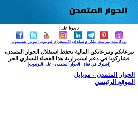
تابعونا على:
بودكاست
بنترست
تيلكرام
لينكدإن
الانستغرام
اليوتيوب
التويتر
الفيسبوك
تبرعاتكم وتبرعاتكن المالية تحفظ استقلال الحوار المتمدن،
فشاركونا في دعم استمرارية هذا الفضاء اليساري الحر
[اشترك في قناة ‫«الحوار المتمدن» على اليوتيوب]
الحوار المتمدن - موبايل
الموقع الرئيسي