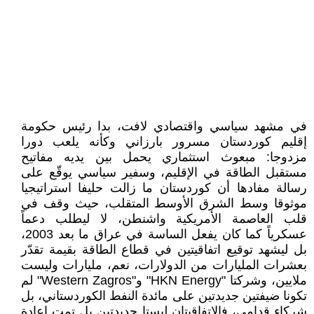
في مشهد سياسي واقتصادي لافت، بدا رئيس حكومة
إقليم كوردستان مسرور بارزاني وكأنه يلعب دورا
مزدوجا: مبعوث استثماري يحمل بين يديه مفاتيح
مستقبل الطاقة في الإقليم، وسفير سياسي يوقّع على
رسالة مفادها أن كوردستان ما زالت حليفا استراتيجيا
موثوقا وسط الشرق الأوسط المتقلب، حيث وقف في
قلب العاصمة الأمريكية واشنطن، لا ليطلب دعماً
عسكرياً كما كان يفعل الساسة في عراق ما بعد 2003،
بل ليشهد توقيع اتفاقيتين في قطاع الطاقة بقيمة تقدّر
بعشرات المليارات من الدولارات، نعم، مليارات وليست
ملايين، وشركتا "HKN Energy" و"Western Zagros" لم
تكونا ضيفتين جديدتين على مائدة النفط الكوردستاني، بل
شركاء قدامى، فالاتفاقيتان ليستا جديدتين بل تمت إعادة