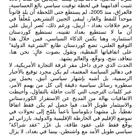
تثبيت أقدامهما في لحظة توقيت سياسي بالغ الحساسية،
فالعراق، منذ 2005، لم يستطع حتى اللحظة أن يلد قانوناً
موحداً للنفط والغاز، ليبقى الجنين التشريعي مُعلّقاً في
رحم خلافات بغداد - أربيل، ورغم ذلك، تُصر أربيل على
أن ما لا تستطيع بغداد تقنينه، تستطيع كوردستان
استثماره، وهنا يكمن الذكاء السياسي، فمن خلال هذا
التوقيع العلني، تضع كوردستان طابع "الشرعية الدولية"
على اتفاقياتها النفطية، وتقول بصوت عالٍ: نحن هنا،
نتعاقد، ننتج، ونوقّع، والعالم يشهد.
الحدث الذي جرى داخل مقر غرفة التجارة الأمريكية، لا
في دهاليز السياسة المعتمة، لم يكن مجرد توقيع بالأحبار
الرسمية، بل أشبه بإشهار سياسي أنيق، يحمل بين
سطوره رسائل سياسية دقيقة إلى كل من يهمه الأمر،
عبر كلمات الترحيب التي كانت حافلة بالتفاؤل، وأُحيطت
الاتفاقيات بهالة من المديح عن الاستقرار الكوردستاني
والاستثمار طويل الأمد، فما حصل لم يكن فقط اتفاقاً
نفطياً، بل مشهداً دبلوماسياً ناعماً يلمّح إلى تحولات في
تموضع الإقليم في الخارطة الإقليمية والدولية، بارزاني لم
يوقّع فقط على عقود طاقة، بل عزّز "عقد شراكة"
سياسي طويل الأمد مع واشنطن، بينما في بغداد، لا يزال