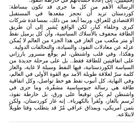
إقليميين، إلى إعادة حساباتهم في خارطة النفوذ.
الرسالة الأهم من كل ما جرى قد تكون ببساطة:
كوردستان تريد أن تحجز مقعدها في المستقبل
الاقتصادي للعراق، وربما أبعد من ذلك، بمساعدة شركات
كبرى وحلفاء كبار، لكن الواقع يُشير إلى أن طريق
الطاقة محفوف بالأسلاك السياسية، وأن كل برميل نفط
أو متر مكعب من الغاز في هذا الجزء من العالم لا يُمكن
عزله عن معادلات النفوذ، والسيادة، والتحالفات الدولية.
وهكذا، وفي قلب واشنطن، لم يوقّع مسرور بارزاني
على اتفاقيتين للطاقة فقط.. بل على مرحلة جديدة من
السياسة الكوردستانية، فيها النفط وسيلة لا غاية، والغاز
كلمة سرّ لعلاقة طويلة الأمد مع القوة الأولى في العالم،
وفي النهاية، كل أنبوب نفط هو خط تواصل، وكل اتفاقية
طاقة هي رسالة جيوسياسية مشفّرة، وما جرى في
واشنطن لم يكن توقيعاً على ورق، بل خارطة نفوذ،
تُرسم بالغاز، وتُقرأ بالكهرباء.. إنه غاز كوردستان، ولكن
بثمن أمريكي، وبمذاق عراقي مُرّ قد يتطلب وقتا طويلاً
لابتلاعه.