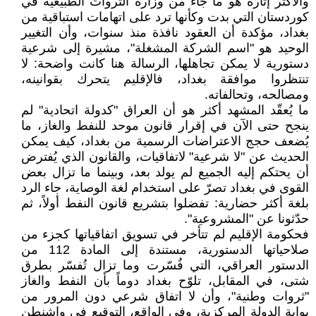
والأكثر إثارة هو ما جاء من وزارة الثروات الطبيعية في
كوردستان التي بدت وكأنها ترد على اتهامات استباقية من
بغداد، مؤكدة أن العقود نافذة منذ سنوات، وأن التغيير
الوحيد هو "اسم الشركة المشغلة"، مشيرة إلى شرعية
دستورية لا يمكن تجاهلها، الرسالة هنا كانت واضحة: لا
تنتظروا موافقة بغداد، فالإقليم يتحرك بقوانينه،
ومصالحه، وتحالفاته.
ما يُعقّد المشهد أكثر هو أن العراق "كدولة اتحادية" لم
ينجح حتى الآن في إقرار قانون موحد للنفط والغاز، ما
يُضعف حجج الاعتراضات الرسمية من بغداد، كيف يمكن
الحديث عن "لا شرعية" لاتفاقيات، والقانون الذي يُفترض
أن يحتكم إليه الجميع لم يولد بعد، وبينما ما تزال بعض
القوى في بغداد تصرّ على استخدام لغة الوصاية، جاء الرد
بلغة أكثر حضارية: تفضلوا بتشريع قانون النفط أولاً، ثم
حدّثونا عن "المشروعية".
فحكومة الإقليم لم تتأخر في تسويق اتفاقياتها كجزء من
صلاحياتها الدستورية، مستندة إلى المادة 112 من
الدستور العراقي، التي فُسّرت وما تزال تُفسّر بطرق
شتى، في المقابل، تلوّح بغداد دوماً بأن النفط والغاز
"ثروات وطنية"، وأن لا اتفاق شرعي دون المرور من
بوابة الدولة المركزية، وفي الواقع، التوقيع في واشنطن