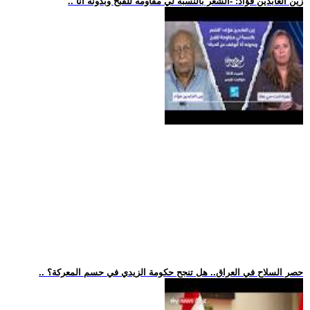
.. زين العابدين فؤاد: -الشعر بالنسبة لي مقاومة للقبح وبدونه أنا
.. حصر السلاح في العراق.. هل تنجح حكومة الزيدي في حسم المعركة؟