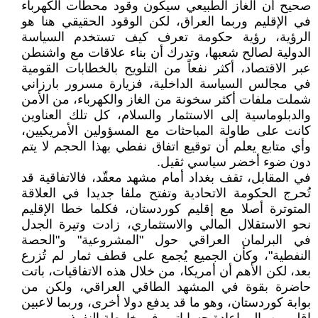
صحيح أن الغاز الطبيعي سيكون وقود محطات الكهرباء
في الإقليم وربما العراق، لكن الوقود الحقيقي هنا هو
الرؤية، رؤية حكومة تعرف كيف تستخدم السياسة
الدولية لصالح شعبها، وتدرك أن بناء علاقات مع واشنطن
عبر الاقتصاد، أكثر نفعاً من التلويح بالخطابات القومية
في مجالس السياسة الداخلية، فزيارة مسرور بارزاني
شملت ملفات أكثر سخونة من الغاز والكهرباء، من الأمن
والدبلوماسية إلى الاستثمار والسلام، كل تلك العناوين
كانت على طاولة المباحثات مع المسؤولين الأمريكيين،
وأي متابع يعلم أن توقيع اتفاق نفطي بهذا الحجم لا يتم
دون ضوء أخضر سياسي ثقيل.
في المقابل، تقف بغداد أمام مشهد معقّد، فالاتفاقية قد
تُحرج الحكومة الاتحادية وتفتح ملفا جديدا في العلاقة
المتوترة أصلا مع إقليم كوردستان، فكلما خطا الإقليم
نحو الاستقلال المالي والاستثماري، زادت وتيرة الجدل
في البرلمان العراقي حول "المشروعية" و"الحصة
النفطية"، وكأن الجميع يُجمع على قطف ثمار لم تُزرع
بعد، لكن الأهم أن أمريكا، من خلال هذه الاتفاقيات، باتت
حاضرة بقوة في المشهد الطاقي العراقي، ولكن من
بوابة كوردستان، وهو ما قد يدفع دولا أخرى، وربما لاعبين