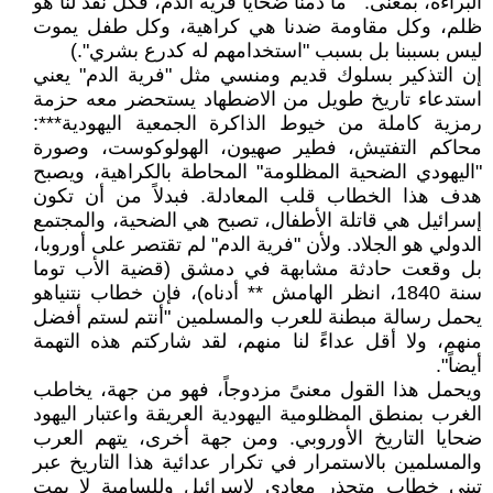
البراءة، بمعنى: " ما دمنا ضحايا فرية الدم، فكل نقد لنا هو
ظلم، وكل مقاومة ضدنا هي كراهية، وكل طفل يموت
ليس بسببنا بل بسبب "استخدامهم له كدرع بشري".)
إن التذكير بسلوك قديم ومنسي مثل "فرية الدم" يعني
استدعاء تاريخ طويل من الاضطهاد يستحضر معه حزمة
رمزية كاملة من خيوط الذاكرة الجمعية اليهودية***:
محاكم التفتيش، فطير صهيون، الهولوكوست، وصورة
"اليهودي الضحية المظلومة" المحاطة بالكراهية، ويصبح
هدف هذا الخطاب قلب المعادلة. فبدلاً من أن تكون
إسرائيل هي قاتلة الأطفال، تصبح هي الضحية، والمجتمع
الدولي هو الجلاد. ولأن "فرية الدم" لم تقتصر على أوروبا،
بل وقعت حادثة مشابهة في دمشق (قضية الأب توما
سنة 1840، انظر الهامش ** أدناه)، فإن خطاب نتنياهو
يحمل رسالة مبطنة للعرب والمسلمين "أنتم لستم أفضل
منهم، ولا أقل عداءً لنا منهم، لقد شاركتم هذه التهمة
أيضاً".
ويحمل هذا القول معنىً مزدوجاً، فهو من جهة، يخاطب
الغرب بمنطق المظلومية اليهودية العريقة واعتبار اليهود
ضحايا التاريخ الأوروبي. ومن جهة أخرى، يتهم العرب
والمسلمين بالاستمرار في تكرار عدائية هذا التاريخ عبر
تبني خطاب متجذر معادي لإسرائيل وللسامية لا يمت