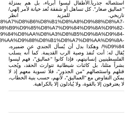
استئصاله جذرياُ.الأطفال ليسوا أبرياء، بل هم بمنزلة
"عماليق صغار". كل تساهل أو شفقة تُعد خيانة لأمر إلهي/
تاريخي. للمزيد انظر
.uk/%D8%A7%D8%B6%D8%B1%D8%A8%D9%88%D8%A7-
8%B9%D9%85%D8%A7%D9%84%D9%8A%D9%82-
9%84%D8%AA%D8%A3%D8%B5%D9%8A%D9%84-
8%AA%D9%88%D8%B1%D8%A7%D8%AA%D9%8A-
%D9%84/ وهكذا بدل أن يُسأل الجندي عن ضميره،
يُقال له: أنت تُنفذ وصية الرب القديمة. كما أنه يسلب
الفلسطينيين إنسانيتهم، فإذا كانوا "عماليق"، فهم ليسوا
بشراً مثلنا، بل كائنات شيطانية تتوارث الحقد، ويُجب
قتلهم واستئصالهم "من الجذور"، فلا تسوية معهم إذ لا
يمكن التفاوض مع "العماليق"، لأنهم، حسب بنية الخطاب،
لا يعترفون إلا بالقوة، ولا يُبادلون إلا بالكراهية.