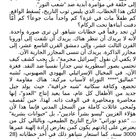
إلى حلقة في مؤامرة أبدية ضد "شعب النور".
لكن هذا الخطاب، الذي يلبس ثوب التاريخ، يُسقط الواقع.
كم طفلاً مات في غزة؟ كم واحداً مات جوعاً؟ كم أمّاً
دفنت أبناءها تحت الركام؟
لن تجد رقماً في خطابات نتنياهو. لن ترى صورة واحدة.
لأنه لا يريدك أن تنظر هناك. يريدك أن تلتفت إلى أوروبا
القرن الثالث عشر، وإلى دمشق القرن التاسع عشر، إلى
مجازر الذاكرة. يريدك أن تنسى المجازر الجارية الآن.
لا يكفي أن نقول "إسرائيل مجرمة"، بل يجب كشف كيف
تحتمي بصور أسطورية تبني جداراً نفسياً ضد النقد. فغزة
الآن، في المخيال الإسرائيلي اليهودي الصهيوني، تُشبه
"عماليق"**** التوراة لأسباب مركبة: هناك مقاومة لا
تخضع، وكثافة سكانية "شبه خرافية"، حيث يولد جيل
جديد من الأطفال كل عام، مما يعيد إنتاج "العدو"، إنها
محاصرة ومحاصِرة في الوقت ذاته. لهذا، حين تُقصف
وتُمحى عائلات كاملة من السجل المدني فإنما هذا لأن
هؤلاء الغزيين "ليسو بشراً عاديين"، بل "حيوانات بشرية"
... "عدو توراتي" خارج التاريخ الطبيعي، وبالتالي كل من
يعترض على إبادتهم يكون كمن يعارض إرادة إلهية عمرها
3000 سنة، كما استعار نتنياهو ذلك في أحد خطاباته (28