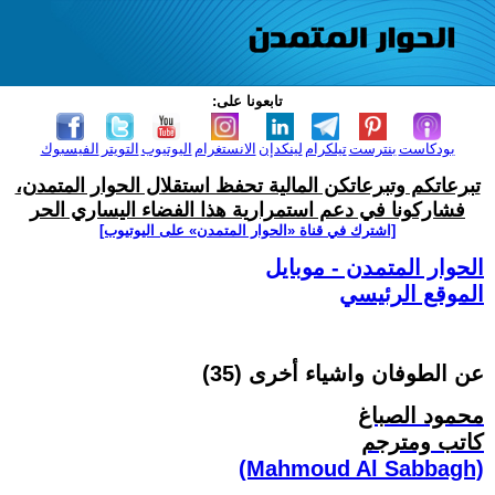
تابعونا على:
بودكاست
بنترست
تيلكرام
لينكدإن
الانستغرام
اليوتيوب
التويتر
الفيسبوك
تبرعاتكم وتبرعاتكن المالية تحفظ استقلال الحوار المتمدن،
فشاركونا في دعم استمرارية هذا الفضاء اليساري الحر
[اشترك في قناة ‫«الحوار المتمدن» على اليوتيوب]
الحوار المتمدن - موبايل
الموقع الرئيسي
عن الطوفان واشياء أخرى (35)
محمود الصباغ
كاتب ومترجم
(Mahmoud Al Sabbagh)