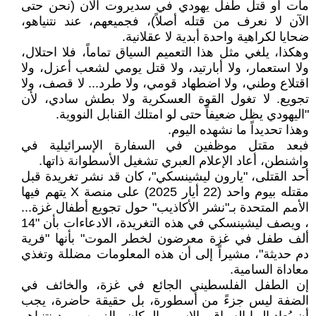
مات أو قتل طفل يهودي في سديروت الآن (نحن حتى
الآن لا نعرف من قتله أصلاً)، فجميعهم، عند نتنياهو،
ضحايا لكراهية واحدة أبدية لا عقلانية.
وهكذا، يلغي مثل هذا التعميم السياق تماماً، فلا احتلال،
ولا استعمار، ولا أبارتيد، ولا قتل يومي لشعب أعزل، ولا
اقتلاع وطني، ولا اضطهاد قومي، ولا طرد... لا قصف، ولا
تجويع. لا تغول القوة العسكرية ولا بطش سادي، لأن
"اليهودي يظل ضعيفاً حتى لو امتلك القنابل النووية.
وهذا تحديداً ما نشهده اليوم.
فبعد مقتل موظفين في السفارة الإسرائيلية في
واشنطن، أعاد الإعلام العبري تشغيل الأسطوانة ذاتها.
أحد القتلى، "يارون ليشينسكي"، كان قد نشر تغريدة قبل
مقتله بيوم واحد (22 أيار 2025) على منصة X يتهم فيها
الأمم المتحدة بـ"نشر الأكاذيب" حول تجويع أطفال غزة...
، ويصف ليشينسكي في هذه التغريدة، الادعاءات بأن "14
ألف طفل في غزة معرضون لخطر الموت" بأنها "فرية
دم حديثة"، مشيراً إلى أن هذه المعلومات مضللة وتغذي
معاداة السامية.
إن الطفل الفلسطيني الجائع في غزة، والخائف في
الضفة ليس جزءً من أسطورة، بل حقيقة حاضرة، يجب