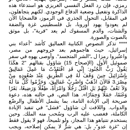
رمزي، فإن رد الفعل النفسي الغريزي هو استدعاء هذه
الذاكرة وتفعيل وضعية الدفاع الوجودي. لكنهم يتجاهلون،
في المقابل، التحول الجذري في الرموز، فالضحايا الآن
لم يعودوا يهود أوروبا، بل فلسطينيي غزة والضفة
والشتات، والدم المسفوك لم يعد "فرية"، بل موثق
بالصوت والصورة.
**** تذكر النصوص الكتابية العماليق كأشد "أعداء بني
إسرائيل، حيث هاجموهم بعد خروجهم من مصر،
واعتُبروا رمزا ل ـ"الشر المتجسد". وأوصى يهوه في سفر
صموئيل الأول (الإصحاح 15) شاؤول بقتالهم "2 هكَذَا
يَقُولُ رَبُّ الْجُنُودِ: إِنِّي قَدِ افْتَقَدْتُ مَا عَمِلَ عَمَالِيقُ
بِإِسْرَائِيلَ حِينَ وَقَفَ لَهُ فِي الطَّرِيقِ عِنْدَ صُعُودِهِ مِنْ
مِصْرَ.3 فَالآنَ اذْهَبْ وَاضْرِبْ عَمَالِيقَ، وَحَرِّمُوا كُلَّ مَا لَهُ
وَلاَ تَعْفُ عَنْهُمْ بَلِ اقْتُلْ رَجُلًا وَامْرَأَةً، طِفْلًا وَرَضِيعًا، بَقَرًا
وَغَنَمًا، جَمَلًا وَحِمَارًا». هذا النص، في حالته هذه، دعوة
صريحة إلى الإبادة التامة، بما يشمل الأطفال والرضّع
والدواب. واللافت أن شاؤول "فشل" في تنفيذ الإبادة
الكاملة، فغضب عليه الرب وسُحب منه الملك. وحين
يستخدم نتنياهو هذا المجاز، ولو تلميحاً، فهو لا يقول فقط
إن "غزة عدو"، بل: هي شرٌّ لا يمكن إصلاحه، ويجب