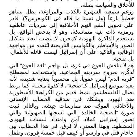
للأخلاق والسياسة بصلة.
ورغم سمعته الشهيرة بالكذب والمراوغة، يظل نتنياهو
خطيباً بارعاً (هل نسينا ما قاله في الكونغرس؟). قادر
على تحويل أبشع التهم الأخلاقية إلى سرديات عاطفية
ورمزية ذات بنية متماسكة، وهو لا يدحض الواقع، بل
يستخدم الذاكرة اليهودية كمخزن لا ينضب ليعيد تشكيل
الصور والأساطير والكوابيس التاريخية لتُنقذه من مواجهة
الوقائع، والتأكيد على أن إسرائيل ليست قاتلة للأطفال،
بل ضحية.
هو لا يناقش الجوع في غزة، بل يهاجم "لغة الجوع" التي
تُذكّره بجروح سرديته الجماعية. واستخدامه لمصطلح
"فرية الدم" ليس عفوياً، بل محسوباً بعناية شديدة، لأنه
يعيد تموضع إسرائيل كـ"ضحية"، لا كقوة محتلة، كما يربط
نضال الفلسطينيين بنمط قديم من الكراهية الأسطورية
ضد اليهود، ويشكك في صدقية الخطاب الإنساني
والأخلاقي الموجّه ضد ممارسات جيشه. وبالتالي ثبيت
صورة "الضحية الخالدة" التي نسجتها الصهيونية والتي
تصور إسرائيل كملاذ آمن وامتداد للشتات اليهودي
المضطهد. وبهذا المعنى، لا فرق، في هذا الخطاب، بين
حاخام قتل في وارسو أو كييف قبل خمسة قرون، وطفل