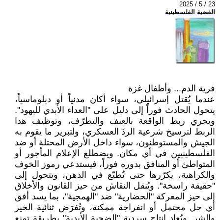
2025 / 5 / 23
القضية الفلسطينية
فرية الدم... وأطفال غزة
عندما يُقتل إسرائيلي، سواء أكان مدنياً أو دبلوماسياً،
يتحول الحادث فوراً إلى دليل على "العداء الأبدي لليهود".
ويجري ربط الواقعة بالعنف والتطرّف، وتوظيف هذا
الربط لترسيخ شرعية الردّ العسكري، ولتبرير ما يقوم به
الجيش والمستوطنون، سواء داخل الأرض المحتلة أو ضد
الفلسطينيين في أي مكان. ويضطلع الإعلام المأجور أو
المتواطئ أو المنافق بدوره فوراً، فيستدعي رموز الخوف
والكراهية، يكرّرها حتى تُطبّع في الذهن، وتتحول إلى
"حقيقة راسخة". ويُنقل النقاش من حيز القانون والأخلاق
إلى حيز المعركة "الحضارية" ضد "الهمجية"، بما يسد أفق
أي حل محتمل أو انفراجة ممكنة، وتُفرَض ثنائية الخير
والشر. ويُعاد إنتاج سردية "الضحية الأبدية" بطريقة تمنع