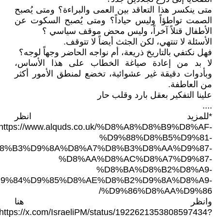
متى ينكسر هذا التعاقد بين العمى والبراءة؟ ومتى يُصبح
الصمت تواطؤاً وليس حياداً؟ ومتى يُصبح السكوت عن
الأطفال قتلاً آخراً، وليس محض موقف سياسي ؟
الأسئلة لا تنتهي، لكن الجثث أيضاً لا تتوقف.
فهل نكتفي بالتاريخ ذريعة، أم نواجه الحاضر وجهاً لوجه؟
لا بد من إعادة صياغة الخطاب على هذا الأساس،
وبأدوات دقيقة غير عشوائية، تخضع لمنطق الأمور أكثر
من العاطفة.
علينا التفكير بعقل بارد وقلب حار
....
*للمزيد انظر
https://www.alquds.co.uk/%D8%A8%D8%B9%D8%AF-
%D9%88%D8%B5%D9%81-
8%B3%D9%8A%D8%A7%D8%B3%D8%AA%D9%87-
%D8%AA%D8%AC%D8%A7%D9%87-
%D8%BA%D8%B2%D8%A9-
9%84%D9%85%D8%AE%D8%B2%D9%8A%D8%A9-
%D9%86%D8%AA%D9%86/
وانظر هنا
https://x.com/IsraeliPM/status/1922621353808597434?