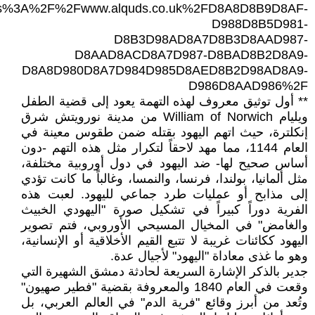
tps%3A%2F%2Fwww.alquds.co.uk%2FD8A8D8B9D8AF-
D988D8B5D981-
D8B3D98AD8A7D8B3D8AAD987-
D8AAD8ACD8A7D987-D8BAD8B2D8A9-
D8A8D980D8A7D984D985D8AED8B2D98AD8A9-
D986D8AAD986%2F
** أول توثيق معروف لهذه التهمة يعود إلى قضية الطفل
ويليام William of Norwich من مدينة نورويتش شرق
إنكلترة، حيث اتهم اليهود بقتله ضمن طقوس معينة في
العام 1144، مما مهد لاحقاً لتكرار مثل هذه التهم -دون
أساس صحيح لها- ضد اليهود في دول أوروبية مختلفة،
مثل ألمانيا، بولندا، فرنسا، والنمسا، وغالباً ما كانت تؤدي
إلى مذابح أو عمليات طرد جماعي لليهود. لعبت هذه
الفرية دوراً كبيراً في تشكيل صورة "اليهودي الخبيث
والغامض" في المخيال المسيحي الأوروبي، فتم تصوير
اليهود ككائنات غريبة لا تتبع القيم الأخلاقية أو الإنسانية،
وهو ما غذى معاداة "اليهود" لأجيال عدة.
جدير بالذكر الإشارة السريعة لحادثة دمشق الشهيرة التي
وقعت في العام 1840 والمعروفة بقضية "فطير صهيون"
وتُعد من أبرز وقائع "فرية الدم" في العالم العربي، بل