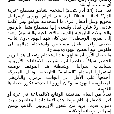
أي مساءلة أو نقد.
قبل مدة (14 أيار 2025) استخدم نتنياهو مصطلح "فرية
الدم"* Blood Libel للرد على اتهام أوروبي لإسرائيل
بتجويع وقتل أطفال غزة. ما استخدمه نتنياهو ليس كلمة
عادية، ولا عبارة تُقال وتُنسى، إنها مصطلح مثقل بالرموز
والحمولات التاريخية (الدينية والاجتماعية والنفسية)، يعود
إلى القرون الوسطى** حين كان يتهم اليهود -دون إثبات-
بخطف وقتل أطفال مسيحيين واستخدام دمائهم في
طقوس عيد الفصح اليهودي(بيساح).
ما حصل الآن، أن نتنياهو أعاد استخدام وتفعيل هذا الرمز
الخطير سياقاً معاصراً لنزع شرعية الانتقادات الأوروبية
لسياسات إسرائيل. وشيطنة هذا الموقف بوصفه
استمراراً لمعاداة "السامية" التاريخية. ونقل المعركة
-أخلاقياً على الأقل- إلى الجانب الرمزي والتاريخي
للمظلومية اليهودية، وكأن أوروبا الحديثة تكرر خطاياها
القديمة.
فبدلاً من القيام بمناقشة الوقائع (كالمجاعة في غزة أو
قتل الأطفال)، قام بربط هذه الانتقادات المعاصرة بإرث
دموي قديم، يزيد من شعور الأوروبيين بالذنب ويمنح
إسرائيل حصانة أخلاقية.