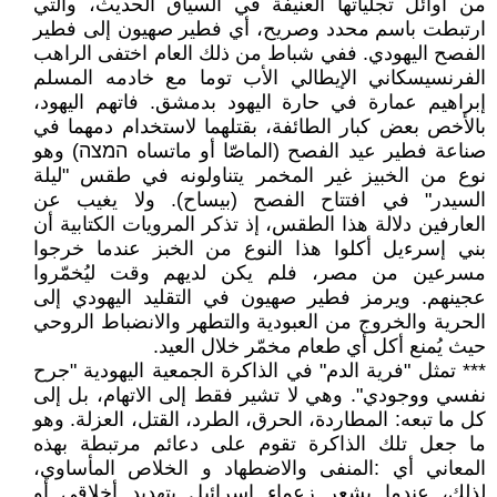
من أوائل تجلياتها العنيفة في السياق الحديث، والتي
ارتبطت باسم محدد وصريح، أي فطير صهيون إلى فطير
الفصح اليهودي. ففي شباط من ذلك العام اختفى الراهب
الفرنسيسكاني الإيطالي الأب توما مع خادمه المسلم
إبراهيم عمارة في حارة اليهود بدمشق. فاتهم اليهود،
بالأخص بعض كبار الطائفة، بقتلهما لاستخدام دمهما في
صناعة فطير عيد الفصح (الماصّا أو ماتساه המצה) وهو
نوع من الخبيز غير المخمر يتناولونه في طقس "ليلة
السيدر" في افتتاح الفصح (بيساح). ولا يغيب عن
العارفين دلالة هذا الطقس، إذ تذكر المرويات الكتابية أن
بني إسرءيل أكلوا هذا النوع من الخبز عندما خرجوا
مسرعين من مصر، فلم يكن لديهم وقت ليُخمّروا
عجينهم. ويرمز فطير صهيون في التقليد اليهودي إلى
الحرية والخروج من العبودية والتطهر والانضباط الروحي
حيث يُمنع أكل أي طعام مخمّر خلال العيد.
*** تمثل "فرية الدم" في الذاكرة الجمعية اليهودية "جرح
نفسي ووجودي". وهي لا تشير فقط إلى الاتهام، بل إلى
كل ما تبعه: المطاردة، الحرق، الطرد، القتل، العزلة. وهو
ما جعل تلك الذاكرة تقوم على دعائم مرتبطة بهذه
المعاني أي :المنفى والاضطهاد و الخلاص المأساوي،
لذلك، عندما يشعر زعماء إسرائيل بتهديد أخلاقي أو