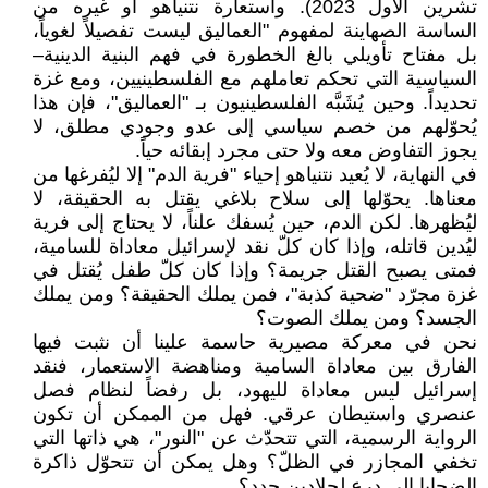
تشرين الأول 2023). واستعارة نتنياهو أو غيره من
الساسة الصهاينة لمفهوم "العماليق ليست تفصيلاً لغوياً،
بل مفتاح تأويلي بالغ الخطورة في فهم البنية الدينية–
السياسية التي تحكم تعاملهم مع الفلسطينيين، ومع غزة
تحديداً. وحين يُشَبَّه الفلسطينيون بـ "العماليق"، فإن هذا
يُحوّلهم من خصم سياسي إلى عدو وجودي مطلق، لا
يجوز التفاوض معه ولا حتى مجرد إبقائه حياً.
في النهاية، لا يُعيد نتنياهو إحياء "فرية الدم" إلا ليُفرغها من
معناها. يحوّلها إلى سلاح بلاغي يقتل به الحقيقة، لا
ليُظهرها. لكن الدم، حين يُسفك علناً، لا يحتاج إلى فرية
ليُدين قاتله، وإذا كان كلّ نقد لإسرائيل معاداة للسامية،
فمتى يصبح القتل جريمة؟ وإذا كان كلّ طفل يُقتل في
غزة مجرّد "ضحية كذبة"، فمن يملك الحقيقة؟ ومن يملك
الجسد؟ ومن يملك الصوت؟
نحن في معركة مصيرية حاسمة علينا أن نثبت فيها
الفارق بين معاداة السامية ومناهضة الاستعمار، فنقد
إسرائيل ليس معاداة لليهود، بل رفضاً لنظام فصل
عنصري واستيطان عرقي. فهل من الممكن أن تكون
الرواية الرسمية، التي تتحدّث عن "النور"، هي ذاتها التي
تخفي المجازر في الظلّ؟ وهل يمكن أن تتحوّل ذاكرة
الضحايا إلى درع لجلادين جدد؟