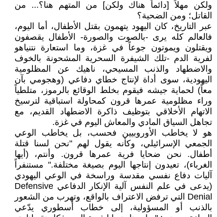
ولكن مهلاً [دائماً هناك ولكن] من المتهم هنا؟... من
القاتل؛ ومن الضحية؟
عبر التاريخ، كان اليهود يتهمون بقتل الأطفال، أما اليوم،
فالعالم كله يرى -بالصوت والصورة- الأطفال يقصفون
ويقتلون ويموتون جوعاً في غزة، وما استعارة نتنياهو
لفرية الدم -تلك الشيفرة السحرية المشحونة بالخوف
والاضطهاد والذنب المسيحي، ناهيك عن المظلومية
اليهودية، سوى أداة لإنتاج خطاي دفاعي (وهجومي بآن
معاً) لحماية جيشه فيقوم بخلط الوقائع بالرموز، متلطياً
وراء مظلومية عمرها قرون كمحاولة استباقية لترسيخ
الاتهام الأخلاقي بتوظيف ذاكرة الاضطهاد القديم، مع
تجاهل السياق المادي والمعاش اليوم في غزة.
هو لا يخاطب الأوروبيين فحسب، بل يخاطب الوعي
الجمعي الإسرائيلي، وكأنه يقول لهم "نحن لسنا قتلة
أطفال. نحن ضحايا فرية عمرها قرون. وأنتم، (أيها
الغرباء)، تعيدون إنتاجها اليوم بصيغة مختلفة." مستنفراً
آليات دفاع نفسي مقدسة وراسخة في الوعي اليهودي
(يدعى في علم النفس آلية الإنكار الدفاعي Defensive
Denial التي ترفض الاعتراف بالواقع، وتهرب من الشعور
بالذنب أو المسؤولية، إلى خطاب أسطوري يدّعي