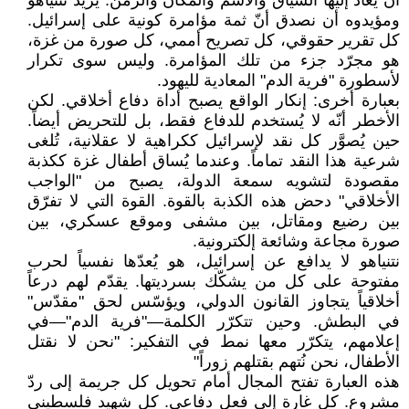
أن يُعاد إليها السياق والاسم والمكان والزمن. يريد نتنياهو
ومؤيدوه أن نصدق أنّ ثمة مؤامرة كونية على إسرائيل.
كل تقرير حقوقي، كل تصريح أممي، كل صورة من غزة،
هو مجرّد جزء من تلك المؤامرة. وليس سوى تكرار
لأسطورة "فرية الدم" المعادية لليهود.
بعبارة أخرى: إنكار الواقع يصبح أداة دفاع أخلاقي. لكن
الأخطر أنّه لا يُستخدم للدفاع فقط، بل للتحريض أيضاً.
حين يُصوَّر كل نقد لإسرائيل ككراهية لا عقلانية، تُلغى
شرعية هذا النقد تماماً. وعندما يُساق أطفال غزة ككذبة
مقصودة لتشويه سمعة الدولة، يصبح من "الواجب
الأخلاقي" دحض هذه الكذبة بالقوة. القوة التي لا تفرّق
بين رضيع ومقاتل، بين مشفى وموقع عسكري، بين
صورة مجاعة وشائعة إلكترونية.
نتنياهو لا يدافع عن إسرائيل، هو يُعدّها نفسياً لحرب
مفتوحة على كل من يشكّك بسرديتها. يقدّم لهم درعاً
أخلاقياً يتجاوز القانون الدولي، ويؤسّس لحق "مقدّس"
في البطش. وحين تتكرّر الكلمة—"فرية الدم"—في
إعلامهم، يتكرّر معها نمط في التفكير: "نحن لا نقتل
الأطفال، نحن نُتهم بقتلهم زوراً"
هذه العبارة تفتح المجال أمام تحويل كل جريمة إلى ردّ
مشروع. كل غارة إلى فعل دفاعي. كل شهيد فلسطيني