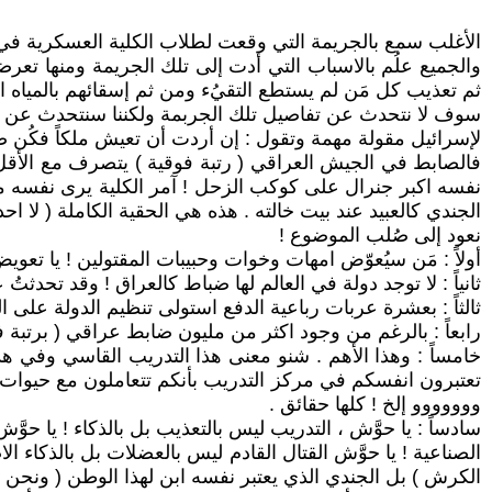
الأغلب سمع بالجريمة التي وقعت لطلاب الكلية العسكرية في ا
والجميع علُم بالاسباب التي أدت إلى تلك الجريمة ومنها ت
ثم تعذيب كل مَن لم يستطع التقيُء ومن ثم إسقائهم بالمياه ا
سوف لا نتحدث عن تفاصيل تلك الجربمة ولكننا سنتحدث عن ا
لإسرائيل مقولة مهمة وتقول : إن أردت أن تعيش ملكاً فكُن ضا
فالصابط في الجيش العراقي ( رتبة فوقية ) يتصرف مع الأقل منه
نفسه اكبر جنرال على كوكب الزحل ! آمر الكلية يرى نفسه م
الجندي كالعبيد عند بيت خالته . هذه هي الحقية الكاملة ( لا اح
نعود إلى صُلب الموضوع !
أولاً : مَن سيُعوّض امهات وخوات وحبيبات المقتولين ! يا تعوي
ثانياً : لا توجد دولة في العالم لها ضباط كالعراق ! وقد تحدث
ثالثاً : بعشرة عربات رباعية الدفع استولى تنظيم الدولة على
رابعاً : بالرغم من وجود اكثر من مليون ضابط عراقي ( برتبة 
خامساً : وهذا الأهم . شنو معنى هذا التدريب القاسي وفي هذ
تعتبرون انفسكم في مركز التدريب بأنكم تتعاملون مع حيوات 
ووووووو إلخ ! كلها حقائق .
سادساً : يا حوَّش ، التدريب ليس بالتعذيب بل بالذكاء ! يا ح
الصناعية ! يا حوَّش القتال القادم ليس بالعضلات بل بالذكاء ال
الكرش ) بل الجندي الذي يعتبر نفسه ابن لهذا الوطن ( ونحن أول