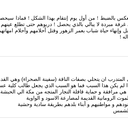
س بالضبط ! من أول يوم إنتقام بهذا الشكل ! فماذا سيحصل لل
رفة مبردة لا يبالي بالذي يحصل ! دربوهم حتى تطلع عينهم ! 
نهاء حياة شباب بعمر الزهور وقتل أحلامهم وأحلام امهاتهم وحب
ه !
لمتدرب ان يتحلي بصفات الناقة (سفينة الصحراء) وهي القد
ذا لم يكن هذا السبب فما هو السبب الذي يجعل طالب كلية 
افقة و حماية قافلة التجار المتجه من مكة الي الحبشة لشرا
موت الرومانية القديمة لمصارعة الاسود و الواوية
دهم و مواطنيهم و أبناء بلدهم بطريقة سادية وحشية
الشمس