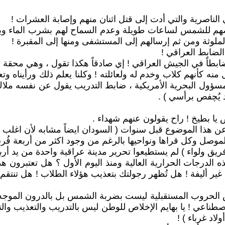
لناصرية والتي أدت إلى قتل اثنان منهم وإصابة العشرات !
عرضهم للشمس لساعات طويلة وعدم السماح لهم بشرب الماء وبع
لملوثة ومن ثم إرسالهم إلى المستشفى ومنها إلى المقبرة !
لضابط العراقي !
بطاً في الجيش العراقي ! إي صادقاً هكذا تقول ، وهي محقة تما
 كأنهم كلاب وخدم له ولعائلته ! وكلنا يعلم ذلك ورأيناه وتعاي
سؤول البحرية الأمريكية ، ضابط التدريب يقول عن نفسه ملاك
د يُچفص برأسي ) .
ض يا بطيخ ! راح يقولون عنهم شهداء .
تُ عن هذا الموضوع قبل سنوات ( السودان ايضاً مشابه لأن اغلب 
 الموصل وكل قراها ونواحيها بالرغم من وجود اكثر من أربعة ف
فريق ولواء ) لم يستطيعوا تحرير مدينة عراقية واحدة من يد أرب
ه الدرجات الحرارية العالية ومنذ اليوم الأول ؟ هل تعتبرون 
غير أليفة ! هل تُظهر رجولتك بتعذيب هؤلاء الطلاب ! هل تنت
وَّش الحروب المستقبلية ليست بضربة الشمس بل بالدرون الموجه 
اصطناعي ! يا بهايم الإخلاص للوطن ليس بالتدريب والتعذيب والتخو
اد غرباء ) !