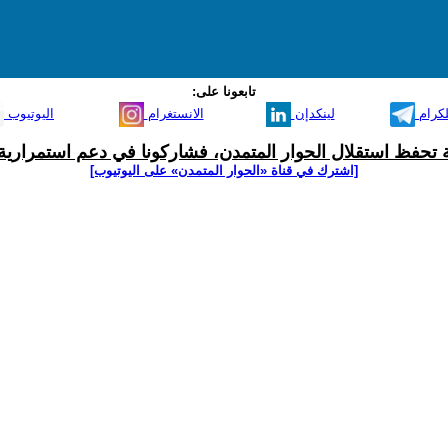
تابعونا على:
لكرام
لينكدإن
الانستغرام
اليوتيوب
ية تحفظ استقلال الحوار المتمدن، فشاركونا في دعم استمرارية 
[اشترك في قناة ‫«الحوار المتمدن» على اليوتيوب]