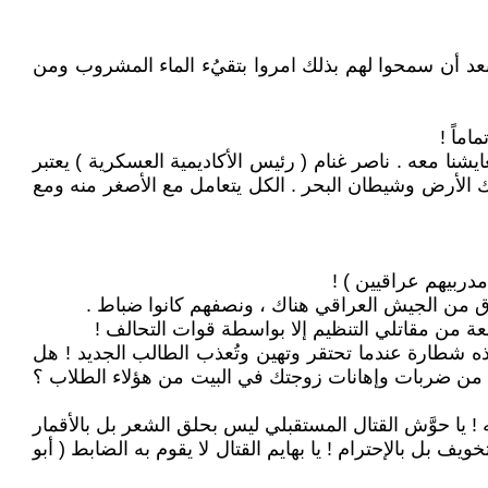
د أن سمحوا لهم بذلك امروا بتقيُء الماء المشروب ومن
ماً !
شنا معه . ناصر غنام ( رئيس الأكاديمية العسكرية ) يعتبر
 الأرض وشيطان البحر . الكل يتعامل مع الأصغر منه ومع
مدربيهم عراقيين ) !
ُرق من الجيش العراقي هناك ، ونصفهم كانوا ضباط .
عة من مقاتلي التنظيم إلا بواسطة قوات التحالف !
هذه شطارة عندما تحتقر وتهين وتُعذب الطالب الجديد ! هل
قم من ضربات وإهانات زوجتك في البيت من هؤلاء الطلاب ؟
! يا حوَّش القتال المستقبلي ليس بحلق الشعر بل بالأقمار
يف بل بالإحترام ! يا بهايم القتال لا يقوم به الضابط ( أبو