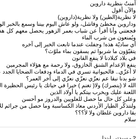
آمنتُ بنظرية داروين
والآن أقول
لا نظرية(الطين) ولا نظرية(داروين)
وداروين مخطئ وفاشل، ولو عاش اليوم بيننا وسمع بالخبر الوار
ويُمنعون من شرب الماء
أي ساديّة هذه! وجفلت عندما تابعت الخبر إلى آخره
يتقيّؤون ما شربوا ثم يسقون بماء ملوّث؟
في بلاد كبلادنا لا ينفع القانون
ينفع الإعدام الشنق الخازوق، ولا رحمة مع هؤلاء المجرمين
لا أعزّي.. فالحيوانية تسري في الدماء ودفعات الضحايا الجدد
شو بدنا نبقا عم نعزّي نعزّي نعزّي إلى آخر العمر؟
الله لا (ينصرك) ولا( تغنم ) خيرا في حياتك يا رئيس الحظيرة 
اللعنة عليك ويخرب بيتكم يا أولاد الذين
وعلى كل حال ما حصل للعلويين والدروز مو أحسن
ولنتذكّر الطيار الأردني معاذ الكساسبة وما حصل من جرائم للأ
بقا داروين غلطان ولا لأ؟؟؟
سلام
2 - سيدتي ليندا