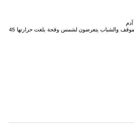
آدم
فجعتني وأنا أقرأ عن شباب بعمر الزهور يحصل معهم كل هذا الإجرام، فقط تخيّلت لو كان ابني.. يا لطيف ما أصعب هذا الموقف والشباب يتعرضون لشمس وقحة بلغت حرارتها 45