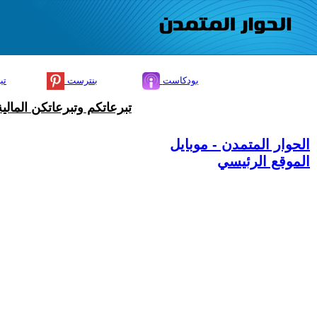
بودكاست
بنترست
تي
تبرعاتكم وتبرعاتكن المال
الحوار المتمدن - موبايل
الموقع الرئيسي