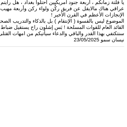
يا فلتة زمانكم ، أربعة جنود امريكيين احتلوا بغداد ، هل رأ
عراقي هناك مالايقل عن فريق ركُن ولواء ركن وأربعة مهيب 
الإنجازات الأعظم في القرن الأخير !
الموضوع ليس بالقسوة ( الإنتقام ) بل بالذكاء والتدريب الصح
القائد العام للقوات المسلحة ! بَس إشلون راح يستقيل ضباط 
سنتكتفي بهذا القدر والباقي والدعاء سيأتيكم من امهات القتلى
نيسان سمو 23/05/2025