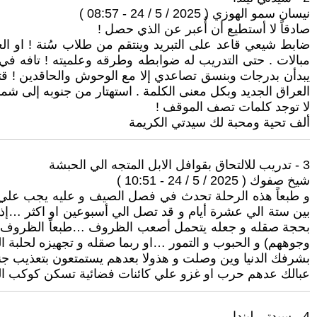
نيسان سمو الهوزي ( 2025 / 5 / 24 - 08:57 )
صادقاً لا أستطيع أن أٌعبر عن الذي حصل !
ضابط شيعي قاعد على التبريد وينتقم من طلاب سُنة ! او العك
مبالات . حتى التدريب له ضوابطه وطرقه وعلميته ! تافه في غ
يبدأن بدرجات وبنسق تصاعدي إلا مع الوحوش والحاقدين ! قتل وإ
العراق الجديد وبكل معنى الكلمة . استهتار من جنوبه إلى شمال
لا توجد كلمات تصف الموقف !
ألف تحية ومحبة لك سيدتي الكريمة
3 - تدريب للالتحاق بقوافل الابل المتجه الي الحبشة
شيخ صفوك ( 2025 / 5 / 24 - 10:51 )
و طبعاً هذه الرحلة تحدث في فصل الصيف و عليه يجب علي ا
بين ستة الي عشرة أيام و قد تصل الي أسبوعين او اكثر …إ
بحجة صقله و جعله يتحمل أصعب الظروف …طبعاً الظروف هي مر
وجوههم) و الحبوب و التمور …او ربما صقله و تجهيزه لحلبة ال
بشرفك الدنيا وين وصلت و هذولا بعدهم يستمتعون بتعذيب جنو
عبالك عدهم حرب او غزو علي كائنات فضائية تسكن كوكب 
4 - سيدتي ليندا