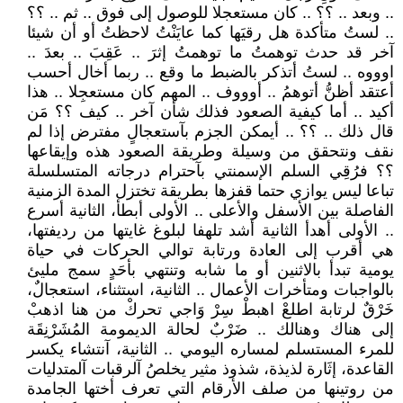
.. وبعد .. ؟؟ .. كان مستعجلا للوصول إلى فوق .. ثم .. ؟؟
.. لستُ متأكدة هل رقيَها كما عايَنْتُ لاحظتُ أو أن شيئا
آخر قد حدث توهمتُ ما توهمتُ إثرَ .. عَقِبَ .. بعدَ ..
اوووه .. لستُ أتذكر بالضبط ما وقع .. ربما أخال أحسب
أعتقد أظنُّ أتوهمُ .. أوووف .. المهم كان مستعجِلا .. هذا
أكيد .. أما كيفية الصعود فذلك شأن آخر .. كيف ؟؟ مَن
قال ذلك .. ؟؟ .. أيمكن الجزم بآستعجالٍ مفترض إذا لم
نقف ونتحقق من وسيلة وطريقة الصعود هذه وإيقاعها
؟؟ فرُقِي السلم الإسمنتي بآحترام درجاته المتسلسلة
تباعا ليس يوازي حتما قفزها بطريقة تختزل المدة الزمنية
الفاصلة بين الأسفل والأعلى .. الأولى أبطأ، الثانية أسرع
.. الأولى أهدأ الثانية أشد تلهفا لبلوغ غايتها من رديفتها،
هي أقرب إلى العادة ورتابة توالي الحركات في حياة
يومية تبدأ بالاثنين أو ما شابه وتنتهي بأحَدٍ سمج مليئ
بالواجبات ومتأخرات الأعمال .. الثانية، استثناء، استعجالٌ،
خَرْقٌ لرتابة اطلعْ اهبطْ سِرْ وَاجي تحركْ من هنا اذهبْ
إلى هناك وهنالك .. ضَرْبٌ لحالة الديمومة المُشَرْنِقَة
للمرء المستسلم لمساره اليومي .. الثانية، آنتشاء يكسر
القاعدة، إثَارة لذيذة، شذوذ مثير يخلصُ آلرقبات آلمتدليات
من روتينها من صلف الأرقام التي تعرف أختها الجامدة