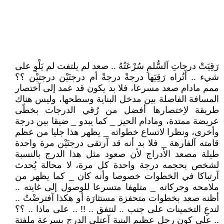
رَقِيَتْ درجاتِ آلسُّلمِ سُرْعَتُهُ .. صعد لم يلتفت لم يَلْوِ على
شيء .. أَتُراه رَقِيَها درجةً درجةً أم درجتَيْن درجتيْن ؟؟
ممم مادام صعد مسرعا، فلا بد يكون قد عمد إلى آختصار
المسافة الفاصلة بين مدخل البناية وسطحها، وليس هناك
طريقة لاِختصارها أفضل من رُقي الدرجات بخطًى
عريضة ممتدة، ومادام الحيز _ كما يبدو _ ضيقا بين درجة
وأخرى، ونظرا لاتساع خطواته _ يظهر هذا جليا من عظم
قامته آلفارهة _ فلا بد أنه قد آرتقى درجتَيْن مرة واحدة
طيلة مصعد الأدراج لأن صعود مثل هذا الدرج بالنسبة
لشخص بحجمه درجة واحدة كل مرة، لا محالة يُحدث
آرتباكا في الخطوات خصوصا وأنه كان _ كما يظهر من
ملامحه وحركاته _ متلهفا متسرعا للوصول إلى غايته ..
أظنه صعد بخطوات متحفزة مستثارَة أو هكذا آفترضْتُ ..
لندعِ التخمينات على جنب .. لنتفق .. !! .. على ماذا .. ؟؟
.. على كونِ رجل عظيم البنية آعتلى الدرج بسرعة ملفتة