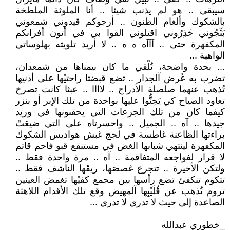
سيبقى .. هو لم يذنب شيئا .. أنا الملوثة الملطخة
بالشكوك وألغام الظنون .. أرجوكم قيدوني شمعوني
بَنِّجُوني خَذِرُوني اقتلوني القوا بي في أتون أفرانكم
المكفهرة حتى .. آآآه ه ه .. لا أريد تلويثه بهلوساتي
الواهية ...
... بحدة واضحة، تُلْقي ما كان بيمناها من شمعدان،
تضرب به عُرض آلجدار .. تضع قبضتا راحتيْها على أذنيها
تُذهب عنهما صلصلة الأدراج .. لاااا .. عبثا كانت تصرخ
تعاود الصياح كي يَحِنُّوا عليها بواحدة من تلك الإبر أو بنزر
كيفما كان من تلك الجرعات التي يحقنونها في وريد
جيدها .. آه .. الجميل .. واحسرتاه على التي ضيعَتْ
براءتها الظاعنة غاطسة في لجج غبش هواديس الشكوك
المكفهرة لينتهي شبابها الغض في مستنقع قبو فاحم قاتم
لا قرار لفواجعه المتفاقمة .. آه .. مرة واحدة فقط ..
ولتكن الأخيرة .. تتجرع غصصَها، ريقَها الناشف فقط ..
تتكوم تنكفئ تضع رأسها بين مجمع كفيْها تغمض العينين
تروم تُذهب عن قُلَيْبِها آلمهيض وقع تلك الأقدام اللاهثة
الصاعدة إلى حيث لا تدري لا تدري ...
_خطوري عبدالله