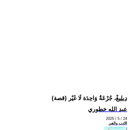
دِيلِيغْ، جُرْعَةٌ وَاحِدَة لَا غَيْر (قصة)
عبد الله خطوري
2025 / 5 / 24
الادب والفن