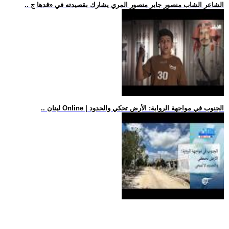
.. الشاعر الشاب منصور جابر منصور المري يشارك بقصيدته في «قدها ج
.. لبنان Online | الجنوب في مواجهة الرواية: الأرض تحكي والحدود