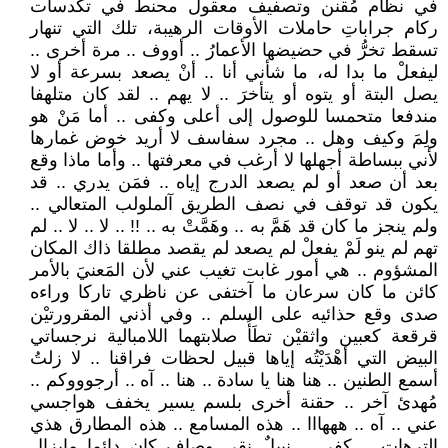
في نظام مُقنن وتصفيف معقول محنط في تكدسات
ركام جراباتِ حاملات الأوقات الرهيبة، تلك التي تنهار
تسقط تخرُّ في حضيضها الأعمارُ .. أووف .. مرة أخرى ..
ليفعلْ ما بدا له، ما شأني أنا .. أنْ يصعد بسرعة أو لا
يصل البتة أو يتوه أو يتأخرَ .. لا يهم .. لقد كان متلهفا
مندفعا متحمسا للوصول إلى أعلى وكفى .. أما مَنْ هو
ولِمَ وكيف وهل .. مجرد سفاسف لا أريد خوض غمارها
لأني ببساطة أجهلها لا أرغب في معرفتها .. وأما ماذا وقع
بعد أن صعد أو لم يصعد الدرج إياه .. فمَن يدري .. قد
يكون قد توقف في نصف الطريق آلملولب المتعالي ..
ولم ينجز ما كان قد هَمَّ به .. وهَمَّتْ به .. !! .. لا .. لا .. لم
تهم لم ينو لَمْ يفعلْ لم يصعد لم يقصد مطلقا ذاك المكان
المشؤوم .. هي أمور غابت تغيب عني لأن المَعنيَ بالأمر
كائن ما كان سرعان ما آختفى عن ناظري تاركا وراءه
صدى وقع حذائيه على السلم .. وفي أذني المقرورتيْن
قرقعة كعبين واثقيْن تطَأُ صلابتهما اللامبالية نرجساتي
البيض التي أهْدَيْتُه إياها قبيل لحظات فراقنا .. لا زلتُ
أسمع الطنين .. هنا هنا يا سادة .. هنا .. آه .. أرجوووكم ..
مُهدئ آخر .. حقنة أخرى بلسم يسير يخفف هواجسي
عني .. آه .. هههااا .. هذه المسامع .. هذه المطارق هذي
الترهات .. كفى .. نبيلٌ نقي وصاف كان دائما مايزال