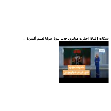
.. شبكات | لماذا اختارت هوليوود حديثا نبويا عنوانا لفيلم أكشن؟