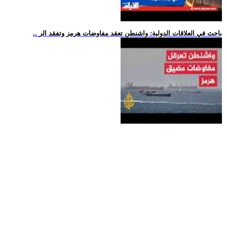
.. باحث في العلاقات الدولية: واشنطن تعقد مفاوضات هرمز وتفقد الر