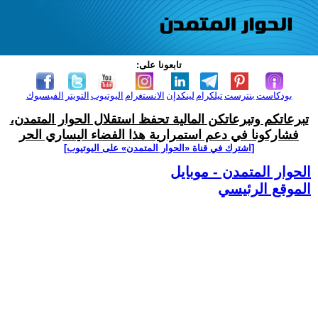
تابعونا على:
بودكاست
بنترست
تيلكرام
لينكدإن
الانستغرام
اليوتيوب
التويتر
الفيسبوك
تبرعاتكم وتبرعاتكن المالية تحفظ استقلال الحوار المتمدن،
فشاركونا في دعم استمرارية هذا الفضاء اليساري الحر
[اشترك في قناة ‫«الحوار المتمدن» على اليوتيوب]
الحوار المتمدن - موبايل
الموقع الرئيسي