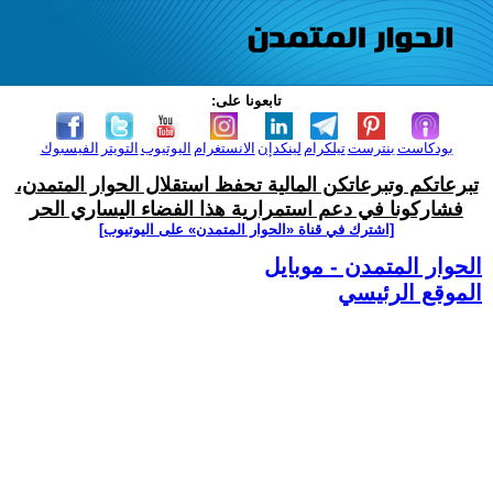
تابعونا على:
بودكاست
بنترست
تيلكرام
لينكدإن
الانستغرام
اليوتيوب
التويتر
الفيسبوك
تبرعاتكم وتبرعاتكن المالية تحفظ استقلال الحوار المتمدن،
فشاركونا في دعم استمرارية هذا الفضاء اليساري الحر
[اشترك في قناة ‫«الحوار المتمدن» على اليوتيوب]
الحوار المتمدن - موبايل
الموقع الرئيسي