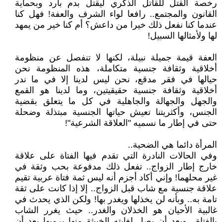
رخصة القتل للقاتل الذكري ليقتل بدم بارد وبحماية
القانون والمجتمع.. رافعا لواء الشرف والعفة! فهل كنا
عندما كنا نفعل ذلك خيرا من داعش؟ أم كنا خير من يمهد
لها ولأمثالها السبيل!
العفة قيمة جميلة نبيلة، لكنها لا تنفصل عن منظومة
أخلاقية وثقافة جنسية متكاملة، هذه المنظومة نحن
حيالها في فقر مدقع، نحن ليس لدينا إلا في ما ندر
أخلاقية وثقافة جنسية حقيقيتين، وما لدينا هو القمع
والجهل والجهالة والجاهلية في كل ما يتعلق بقضية
الجنس، وأكثريتنا تعيش حياتها الجنسية مبتذلة وضحلة
حتى في إطار ما نسميه "العلاقة الشرعية"!
المرأة دائما هي الضحية..
وفي الحالات النادرة التي تقدم فيها الفتاة على علاقة
خارج إطار الزواج.. تفعل ذلك مدفوعة بحب وثقة في
غير محلهما! وإني أكاد أجزم أنه ليس ثمة فتاة عربية تقيم
علاقة جنسية مع شاب قبل الزواج.. إلا إذا كانت على ثقة
تامة به.. وبأنه لن يخذلها ويغدر بها! ولكن الذي يحدث في
غالبية الأحيان هو الخذلان والغدر.. حيث يغرر الشاب
بالفتاة.. وبعد أن يصل لغايته الخبيثة منها يرميها بعد أن