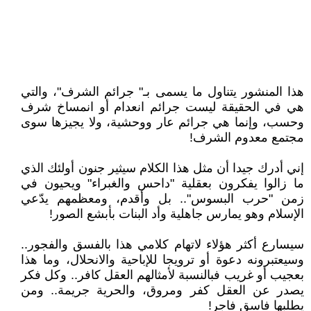
هذا المنشور يتناول ما يسمى بـ" جرائم الشرف"، والتي
هي في الحقيقة ليست جرائم انعدام أو انمساخ شرف
وحسب، وإنما هي جرائم عار ووحشية، ولا يجيزها سوى
مجتمع معدوم الشرف!
إني أدرك جيدا أن مثل هذا الكلام سيثير جنون أولئك الذي
ما زالوا يفكرون بعقلية "داحس والغبراء" ويحيون في
زمن "حرب البسوس".. بل وأقدم، ومعظمهم يدّعي
الإسلام وهو يمارس جاهلية وأد البنات بأبشع الصور!
سيسارع أكثر هؤلاء لاتهام كلامي هذا بالفسق والفجور..
وسيعتبرونه دعوة أو ترويجا للإباحية والانحلال، وما هذا
بعجيب أو غريب فبالنسبة لأمثالهم العقل كافر.. وكل فكر
يصدر عن العقل كفر ومروق، والحرية جريمة.. ومن
يطلبها فاسق فاجر!