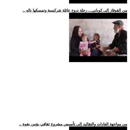
.. من القوقاز إلى كوباني... رحلة نزوح عائلة شركسية وتمسكها باله
.. من مواجهة العادات والتقاليد إلى تأسيس مشروع ثقافي يؤمن بقوة