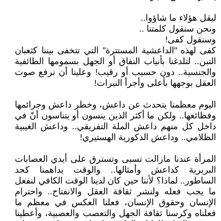
ليقل هؤلاء ما شاؤوا..
ونحن سنقول كلمتنا ..
وسنقول كفى!
كفى لهذه "الداعشية المستترة" التي تتخفى بيننا كثعبان
التبن.. لتلدغنا بأنياب النفاق أو الجهل بسمومها الطائفية
والجنسية.. دون حسيب أو رقيب! وعلينا أن نرفع صوت
العقل بوجهها بأعلى وأجرأ النبرات!
اليوم معظمنا يتحدث عن داعش، وخطر داعش وجرائمها
وفظائعها.. ولكن ما أكثر الذين ينسون أو يتناسون أنّ في
داخل كل منهم داعش الملة التفريقي.. وداعش الغيبية
الظلامي.. وداعش الذكورية الهستيري!
المرأة عندنا مازالت تسبى وتسترق على أيدي العصابات
البربرية كداعش وأمثالها.. والوقت يداهمنا كحد
الساطور.. لماذا؟ لأننا حين كان لدينا الوقت الكافي لنفعل
ما يجب فعله ولنشر ثقافة العقل والانفتاح.. واحترام
الإنسان وحقوق الإنسان، فعلنا العكس في معظم ما
فعلناه وكرسنا ثقافة الجهل والتعصب والعصبية، وأعطينا