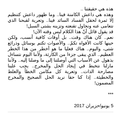
هذه هي حقيقتنا ..
وهذه هي داعش الكامنة فينا.. وما ظهور داعش كتنظيم
إلا ثمرة لحقل الفساد السائد فينا.. وتعرية لقبحنا الذي
نتعامى عنه ونحاول تقنعته وتزينه بشتى السبل!
قد يقول قائل أنّ هذا الكلام ليس وقته الآن!
نعم.. كان هناك وقت.. بل أوقات كافية أنسب، ولكن
حينها كانت الأفواه تكمّ.. والأصوات تكتم بوسائل وذرائع
شتى، واليوم.. هناك فعليا ما هو أخطر من هذا الخطر
العظيم.. الذي يبقى جزءا من الكارثة، ولأننا اليوم نتساءل
بذهول عن الأسباب التي أوصلتنا إلى ما وصلنا إليه.. ولأننا
مازلنا نتخبط في إيجاد الحل والمخرج.. يجب علينا
مصارحة الذات.. وتعرية كل مكامن الخطأ والغلط
والخطيئة.. إذا كنا حقا نريد الحل الصحيح والمخرج
المضمون!
***
5 يونيو/حزيران 2017