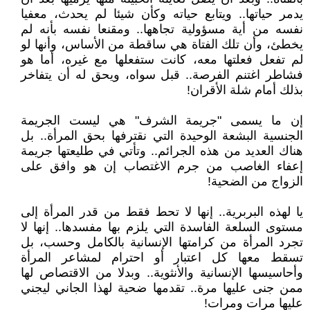
يدمر حياتها.. ويتابع حياته وكأن شيئا لم يحدث، معفيا
نفسه من أية مسؤولية تجاهها.. ومقنعا نفسه بأنه لم
يخطئ، وأن تلك الفتاة هي ساقطة من الأساس، وأنها لو
لم تفعل فعلتها معه، كانت ستفعلها مع غيره، أما هو
فشاطر اغتنم الفرصة.. قبل سواه، ويحق له أن يتفاخر
بذلك أمام شلة الأقران!
إن ما يسمى "جريمة الشرف" هي ليست الجريمة
الجنسية البشعة الوحيدة التي نقترفها بحق المرأة.. بل
هناك العديد من هذه الجرائم.. وتأتي في طليعتها جريمة
إعفاء الغاصب من جرم الاغتصاب إن هو وافق على
الزواج من الضحية!
يا لهذه البربرية.. إنها لا تحط فقط من قدر المرأة إلى
مستوى السلعة الفاسدة التي يلزم بها مفسدها.. إنها لا
تجرد المرأة من كرامتها الإنسانية بالكامل وحسب، بل
تسقط معها كل اعتبار أو احترام لمشاعر المرأة
وأحاسيسها الإنسانية والأنثوية.. وبدلا من الاقتصاص لها
ممن جنى عليها مرة.. تقدمها ضحية لهذا الجاني ليجني
عليها مرات ومرات!