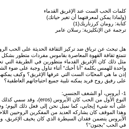
كلمات الحب الست عند الإغريق القدماء
(ولماذا يمكن لمعرفتهما أن تغير حياتك)
كتابة: رومان كرزناريك(1)
ترجمة عن الإنكليزية: رسلان عامر
هل تبحث عن ترياق ضد تركيز الثقافة الحديثة على الحب الرومان
تتمتع ثقافة القهوة المعاصرة بقاموس مفردات متطور بشكل لا 
مثل ذلك كان الإغريق القدماء متطورين في الطريقة التي تح
واحدة للهمس بكلمة "أنا أحبك" أثناء تناول وجبة على ضوء الش
على رفيق روح فريد يمكنه تلبية جميع احتياجاتهم العاطفية؟
1- أيروس، أو الشغف الجنسي:
النوع الأول من الحب كان
على أنه شيء إيجابي، كما نميل نحن إلى فعل ذلك اليوم؛ و
وهذا الموقف كان يشاركه العديد من المفكرين الروحيين اللاحقين، 
الأيروس يتضمن فقدان السيطرة الذي كان يخيف الإغريق، وهذا
في الحب "بجنون"؟