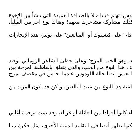
سة الأساسية للأيروس؛ تهتم فيليا مثلا بالصداقة العميقة التي تنشأ بين الإخوة
وكذلك مشاركة مشاعرك معهم؛ وهناك نوع آخر من الفيليا،
ء" على فيسبوك أو "المتابعين" على تويتر، هذه الإنجازات
ء، وهو الحب المرح؛ وعلى خطى الشاعر الروماني أوفيد
الباحثون (مثل الفيلسوف أي. سي. جرايلينج " A. C. Grayling ") عادةً الكلمة اللاتينية لودوس (ludus) لوصف هذا النوع من الحب، والذي يتعلق بالعاطفة المرحة بين
لكننا نعيش أيضا حالة اللودوس عندما نجلس في مقصف نمزح
ية هذا النوع من عبث البالغين، ولكن قد يكون المزيد من
حبا يمتد ليضم كل الناس، سواء كانوا أفرادا من العائلة أو غرباء، وقد تمت ترجمة أغابي
كل من أشكال الحب المسيحي، ولكنها تظهر أيضا في التقاليد الدينية الأخرى، مثل فكرة ميتا