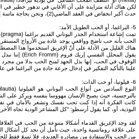
(mettā) أو "اللطف المحب الشامل" في بوذية ثيرافادا (Theravāda).
لكن هناك أدلة متزايدة على أن الأغابي في تدهور خطير في ال
حدث أكبر انخفاض في العقد الماضي(2)، ونحن بحاجة ماسة إلى إحياء قدرتنا على الاهتمام بالغرباء.
5- البراغما، أو الحب الطويل الأمد:
الحب بأنه حب ناضج وواقعي يوجد عادة بين الأزواج المستقرين
هناك القليل من الأدلة على أنّ الإغريق استخدموا هذا المصطل
يقول المحلل ا
الوقوف في الحب، إنها بذل الجهد لمنح الحب بدلا من مجرد قب
علينا بالتأكيد التفكير في إدخال جرعة جادة من البراغما في علاق
6- فيلوتيا، أو حب الذات:
بالنرجسية، حيث يصبح الإنسان مهووسا بنفسه ويركز على الشه
كانت الفكرة أنه إذا كنت تحب نفسك وتشعر بالأمان في ن
البوذية، أو، كما يقول أرسطو: "كل المشاعر الودية تجاه الآخر
لقد وجد الإغريق القدماء أشكالا متنوعة من الحب في العلاقا
على علاقة رومانسية واحدة، حيث نأمل أن نجد كل أشكال ال
من الحب والاستفادة من مصادره العديدة، فلا تسعَ فقط للح