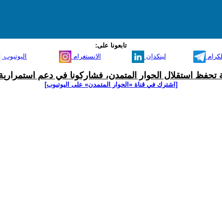
تابعونا على:
لكرام
لينكدإن
الانستغرام
اليوتيوب
ية تحفظ استقلال الحوار المتمدن، فشاركونا في دعم استمرارية 
[اشترك في قناة ‫«الحوار المتمدن» على اليوتيوب]