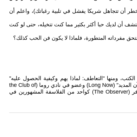
طر أن تتجاهل شريكا يفشل في تلبية رغباتك)، واعلم أن
تشف أن لديك حبا أكثر بكثير مما كنت تتخيله، حتى لو كنت
ستحق مفرداته المتطورة، فلماذا لا يكون فن الحب كذلك؟
 العديد من الكتب، ومنها "التعاطف: لماذا يهم وكيفية الحصول عليه"
و"كيفية البحث عن عمل مكتمل"، وهو أيضا مؤسس "متحف التعاطف" (Empathy Museum)، وزميل باحث في مؤسسة "الآن المديد" (Long Now) وعضو في نادي روما (the Club of
Rome). تركز كتبه على قوة الأفكار في تغيير المجتمع، وقد نشرت بأكثر من 20 لغة، كما تم اختياره من قبل ذي أوبزرفر (The Observer) كواحد من الفلاسفة المشهورين في