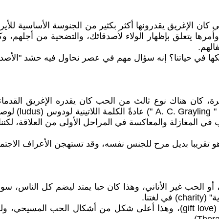
ب هو الفيليا (philia) أو الصداقة، والتي كان الإغريق يقدرونها أكثر بكثير من الجنو
أمرها يتعلق بإظهار الولاء لأصدقائك، والتضحية من أجلهم، 
لكها في حياتنا؟ إنه سؤال مهم في عصر نحاول فيه حشد "الأصدقا
ة، كان هناك نوع ثالث من الحب كان يقدره الإغريق القدما
(Ovid)، يستخدم 
لحب في المغازلة والمعاكسة في المراحل الأولى من العلاقة، 
 تقريبا بديل مرح للجنس نفسه، وقد تستهجن الأعراف الاجتماع
حب الرابع، وربما هو الأكثر راديكالية، كان الأغابي (agape)، أو الحب غير الأناني، وهذا كان 
يشير سي. إس. لويس إلى الأغابي على أنها "الحب الواهب" (gift love)، وهذا أعلى ش