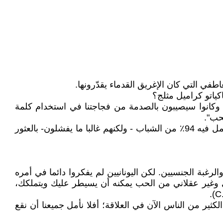
في التي كان الإغريق القدماء يقدّرونها.
كياتو كراميل مثلج؟
 وكانوا سيصيبون بالصدمة من فجاجتنا في استخدام كلمة
حب".
إذن ما هي المحبّات الست التي عرفها الإغريق؟ وكيف يمكنهم إلهامنا لتجاوز إدماننا الحالي على الحب الرومانسي، والذي يأمل فيه 94٪ من الشباب - ولكنهم غالبا ما يفشلون- بالعثور
فكرة الشغف والرغبة الجنسيين. لكن اليونانيين لم يفكروا دائما في أمره
ي وغير عقلاني من الحب يمكنه أن يسيطر عليك ويتملكك،
ير من الناس الآن في العلاقة؛ أفلا نأمل جميعنا أن نقع