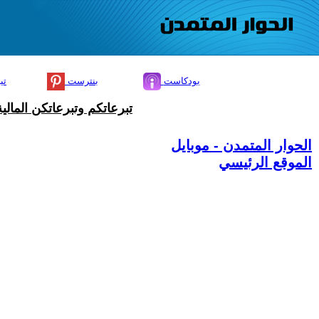
بودكاست
بنترست
تي
تبرعاتكم وتبرعاتكن المال
الحوار المتمدن - موبايل
الموقع الرئيسي