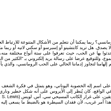
سي؟ ربما يمكننا أن نتعلم من الأشكال المتنوعة للارتباط العاط
يصدق. هل تريد كابتشينو أو إسبرسو أو سكني لاتيه أو ربما ما
دثوا بها عن الحب، حيث تعرفوا على ستة أنواع مختلفة منه،
موع، وللتوقيع عرضا على رسالة بريد إلكتروني بـ "الكثير من ال
 الأيروس (eros)، وقد سمي كذلك على اسم إله الخصوبة اليوناني، وهو يتمثل في 
في الواقع، كان يُنظر إلى الأيروس على أنه شكل خطير ونار
على غرار الكاتب المسيحي سي. أس. لويس (C. S. Lewis).
 أمر غريب، لأن فقدان السيطرة هو بالضبط ما يسعى إليه الكث