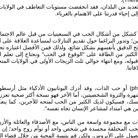
عديد من البلدان، فقد انخفضت مستويات التعاطف في الولايات 
؛ وتدور البراغما حول تقديم التنازلات لمساعدة العلاقة على 
ح الدقيق بأنفسهم بشكل شائع، ولذلك فمن الأفضل اعتباره تحديث
لنفسي إريك فروم (Erich Fromm) إننا نبذل الكثير من الطاقة على "الوقوع في الح
وله، ومع انتهاء حوالي ثلث الزيجات الأولى في الولايات المت
اتنا.
النوع السادس من أنواع الحب اليوناني هو الفيلوتيا (philautia) أو حب الذات، وقد أدر
رة والثروة الشخصيتين، أما الآخر فهو نسخة أكثر صحية تعزز
فسك، فسيكون لديك الكثير من الحب لمنحه للآخرين، كما ي
ين هي امتداد لمشاعر الإنسان تجاه نفسه".
ت مع مجموعة واسعة من الناس، مع الأصدقاء والعائلة والأزواج
حب المختلفة مجسدة في شخص واحد أو توأم روح واحد؛ إن ال
صول على الأيروس، ولكن قم بتنمية المحبة من خلال قضاء الم