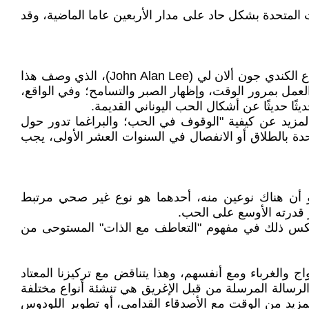
المتحدة بشكل حاد على مدار الأربعين عاما الماضية، وقد
تمت إشاعة استخدام الجذر اليوناني القديم براغما (pragma) كشكل من أشكال الحب في السبعينيات من قبل عالم الاجتماع الكندي جون ألان لي (John Alan Lee)، الذي وصف هذا
العمل بمرور الوقت، وإظهار الصبر والتسامح؛ وفي الواقع،
ًا حديثًا عن أشكال الحب اليوناني القديمة.
ب" ونحتاج إلى تعلم المزيد عن كيفية "الوقوف في الحب؛ والبراغما تدور حول
حدة بالطلاق أو الانفصال في السنوات العشر الأولى، يجب
ك اليونانيون الأذكياء مثل أرسطو أن هناك نوعين منه، أحدهما هو نوع غير صحي مرتبط
 قدرته الأوسع على الحب.
نعكس ذلك في مفهوم "التعاطف مع الذات" المستوحى من
 والغرباء ومع أنفسهم، وهذا يتناقض مع تركيزنا المعتاد
رسالة المرسلة من قبل الإغريق هي تنشئة أنواع مختلفة
زيد من الوقت مع الأصدقاء القدامى، أو تطوير اللودوس