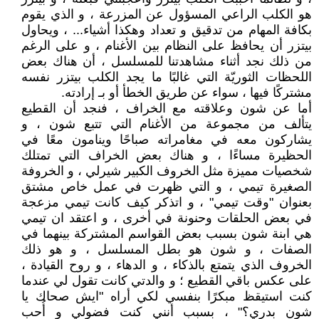
هو الكلب الراعي المسؤول عن المزرعة ، و الذي يقوم
بكافة المهام من تدقيق و تعداد وهكذا أشياء... ، ويحاول
بيتزر أن يحافظ على النظام بين الأغنام ، و على الرغم
من ذلك نجد أثناء مشاهدتنا للمسلسل ، أن هناك بعض
اللحظات الثوريّة التي غالبًا ما يجد الكلب بيتزر نفسه
مشتركًا فيها ، سواء عن طريق الخطأ أو بـ إرادته.
أما عن شون وعلاقته مع الخراف ، فنجد أن القطيع
يتألف من مجموعة من الأغنام التي تتبع شون ، و
يشاركون معه في مغامراته صباحًا وينامون معًا في
الحظيرة مساءًا ، و هناك بعض الخراف التي تمتلك
شخصيات مميزة مثل الخروف الكبير شيرلي ، و الخروفة
الصغيرة تيمي ، و التي ظهرت في عمل خاص مشتق
بعنوان "وقت تيمي" ، و اتذكر كيف كانت تيمي مزعجة
في بعض الحلقات وحنونة في أخرى ، و اعتقد ان تيمي
هي ابنة شون بسبب بعض القواسم المشتركة بينهما في
الصفات ، و شون هو بطل المسلسل ، و هو ذلك
الخروف الذي يتمتع بالذكاء ، و الدهاء ، و روح القيادة ،
على عكس باقي القطيع ؛ و والدتي كانت تقول لي عندما
كنت استيقظ مبكرًا بنفسي لكي أراه "ايش صحاك يا
شون بدري؟" ، بسبب أنني كنت فضولي و أُحب