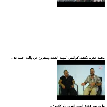
.. محمد عدوية يكشف كواليس ألبومه الجديد ومشروع عن والده أحمد عد
.. ما هو سر علاقة اليهود العرب بأم كلثوم؟