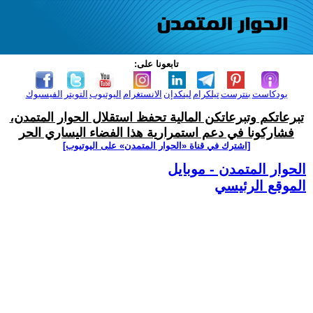
تابعونا على:
بودكاست
بنترست
تيلكرام
لينكدإن
الانستغرام
اليوتيوب
التويتر
الفيسبوك
تبرعاتكم وتبرعاتكن المالية تحفظ استقلال الحوار المتمدن،
فشاركونا في دعم استمرارية هذا الفضاء اليساري الحر
[اشترك في قناة ‫«الحوار المتمدن» على اليوتيوب]
الحوار المتمدن - موبايل
الموقع الرئيسي