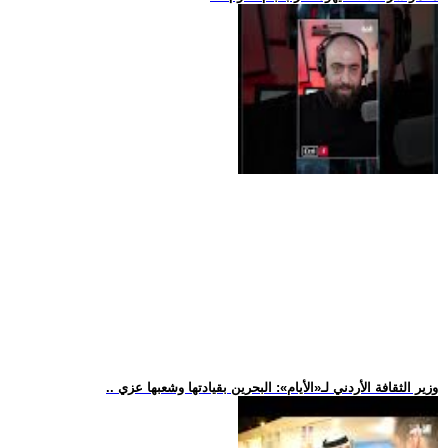
.. وزير الثقافة الأردني لـ«الأيام»: البحرين بقيادتها وشعبها عزي