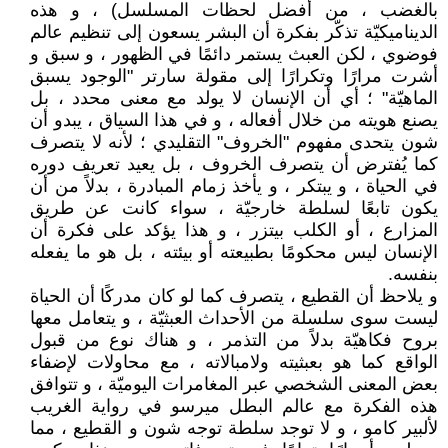
بالغضب ، من أفضل لحظات المسلسل) ، و هذه
الديناميكيّة تذكّر بفكرة أن البشر يسعون إلى تنظيم عالم
فوضوي ، لكن العبث يستمر دائمًا في الظهور ، و سبق و
أشرت مرارًا وتكرارًا إلى مقولة سارتر "الوجود يسبق
الماهيّة" ؛ أي أن الإنسان لا يولد مع معنى محدد ، بل
يصنع هويته من خلال أفعاله ، و في هذا السياق ، يبدو أن
شون يتحدى مفهوم "الخروف" التقليدي ؛ لأنه لا يتصرف
كما يُفترض أن يتصرف الخروف ، بل يعيد تعريف دوره
في الحياة ، و يبتكر ، و يأخذ زمام المبادرة ، بدلاً من أن
يكون تابعًا لسلطة خارجيّة ، سواء كانت عن طريق
المزارع ، أو الكلب بيتزر ، و هذا يؤكد على فكرة أن
الإنسان ليس محكومًا بطبيعته أو بيئته ، بل هو ما يفعله
بنفسه.
و يلاحظ أن القطيع ، يتصرف كما لو كان مدركًا أن الحياة
ليست سوى سلسلة من الأحداث العبثيّة ، و يتعامل معها
بروح فكاهيّة بدلاً من التذمر ، و هناك نوع من قبول
الواقع كما هو بعبثيته ولامبالاته ، مع محاولات لإضفاء
بعض المعنى الشخصي عبر المغامرات اليوميّة ، و تتوافق
هذه الفكرة مع عالم البطل ميرسو في رواية الغريب
لألبير كامو ، و لا توجد سلطة توجه شون و القطيع ، مما