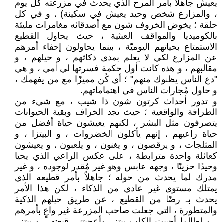
يعيش جاهلاً بأمر المرح الذي يحدث في مزرعته كل يوم
، والمزارع شخص وحيد يعيش في سكينة) ، و في كل
حلقة ؛ يخوض الخروف شون مع أصدقائه مغامرات مليئة
بالكوميديا والمواقف العبثية ، حيث يحاول القطيع
الاستمتاع بحياتهم اليوميّة ، بينما يحاولون إخفاء أمرهم
عن المزارع لكي لا يعلم بمدى ذكائهم ، و حيلهم ، و
مقالبهم ، و هذه كانت أول حكمة فسرتها لي أمي ، و هي
"دع الناس يظنوك منهم" ؛ أي كُن مميزًا مع من يفهمك ،
و حاول مُجارات الناس في اهتماماتهم.
و تدور أحداث كرتون شون ذا شيب ، مع شيء من
الطرافة والواقعية ؛ حيث نجد الخراف وبقية الحيوانات
يتصرفون مثل البشر ، لكنهم يعيشون حياة أفضل من
حياة راعيهم ، إنهم يأكلون الخضروات ، و البيتزا ، و
المثلجات ، و يرقصون ، و يغنون ، و يلعبون ، و يعيشون
كعائلة واحدة مترابطة ، على عكس الراعي الذي يحيا
وحيدًا حزينًا ، وجهه عابس وهو غير مُقدر لوجوده ، و غير
مدرك لما يحدث من حوله ؛ جاهلاً بأمر قطيعه الذي
يمتلك مستوى غير عادي من الذكاء ، لكن هذا الأمر
يحدث بـ رضًا من القطيع ، عن طريق حيلهم الذكية
والمتطورة ، التي جعلت صاحب المزرعة غير واعٍ بأمرهم
، و لطالما أحببت الكلب بيتزر وأعجبتني قبعته ، و بيتزر