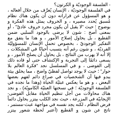
- الفلسفة الوجوديّة و الكرتون؟
في الفلسفة الوجوديّة ، الإنسان يُعرَّف من خلال أفعاله ،
و هو المسؤول عن قراراته دون أن يكون هناك نظام
مُسبق يُحدد مصيره ، و الخروف يمثل هذه الفكرة و
بوضوح ؛ حيث "لا يقبل أن يكون مجرد خروف عاديّ" ، أو
بمعنى أصح : شون لا يرضى بالوجود السلبي ضمن
القطيع ، بل يحاول إصلاح الأمور ، و هذا ما يتفق مع
التفكير الوجوديّ ، بخصوص تحمل الإنسان للمسؤوليّة
الفرديّة ، و شون رغم أنه يتسبب أحيانًا في المشكلات ،
إلا أنه لا يهرب من النتائج ، بل يحاول أن يصلح الأمور ، و
يسعى دائمًا إلى التجربة و الإكتشاف حتى لو قاده ذلك
إلى الفوضى ، و في المسلسل نجد "فكرة العالم بلا
حوار" ؛ حيث لا يوجد تواصل لفظيّ واضح ، مما يخلق بيئة
يبدو فيها أن الشخصيات في صراع دائم لفهم بعضها
البعض ، و هو ما يعكس عبثيّة الحياة (وهذا ما نجده في
الفلسفة الوجوديّة ؛ في نسختها العبثيّة الكامويّة) ، و نجد
هناك محاولات من أجل تنظيم الحياة مقابل الفوضى-
الإيجابيّة في المزرعة ، حيث نجد الكلب بيتزر يحاول دائماً
فرض النظام ، لكنه يجد نفسه في مواجهة عبث-مستمر ،
ناتج عن شون و القطيع (أعتبر لحظة شعور بيتزر