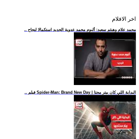
اخر الافلام
.. محمد علام وهيثم سعيد: ألبوم محمد عدوية الجديد استكمالا لنجاح
.. فيلم Spider-Man: Brand New Day | البداية اللي كان بيتر محتا