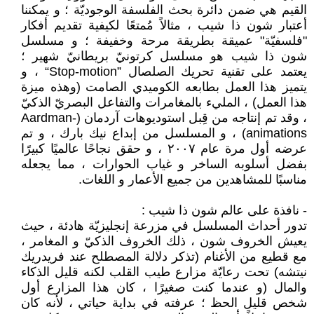
القيم هي ضمن دائرة بحث الفلسفة الوجوديّة ؛ و يمكننا
أعتبار شون ذا شيب ، مثالاً مُمتعًا لكيفية تقديم أفكار
"فلسفيّة" عميقة بطريقة مرحة وخفيفة ؛ و مسلسل
شون ذا شيب هو مسلسل كرتونيّ بريطانيّ شهير ؛
يعتمد على تقنية تحريك الصلصال ”Stop-motion“ ، و
يتميز هذا العمل بطابعه الكوميدي الصامت (وهذه ميزة
هذا العمل) ، المليء بالمغامرات والتفاعل البصريّ الذكيّ
، وقد تم إنتاجه من قِبل استوديوهات آردمان (Aardman-
animations) ، و المسلسل من إبداع نيك بارك ، و تم
عرضه أول مرة عام ٢٠٠٧ ، و حقق نجاحًا عالميًا كبيرًا
بفضل أسلوبه الساخر و غياب الحوارات ، مما يجعله
مناسبًا للمشاهدين من جميع الأعمار و اللغات.
- نافذة على عالم شون ذا شيب :
تدور أحداث المسلسل في مزرعة إنجليزيّة هادئة ، حيث
يعيش الخروف شون ، ذلك الخروف الذكيّ و المغامر ،
مع قطيع من الأغنام (تذكر دلالة المصطلح عند فريدريك
نيتشه) تحت رعايّة مزارع طيب القلب لكنه قليل الذكاء
والمال (و عندما كنت صغيرًا ، كان هذا المزارع أول
شخص قليل الحظ ؛ عرفته في بداية حياتي ، لأنه كان