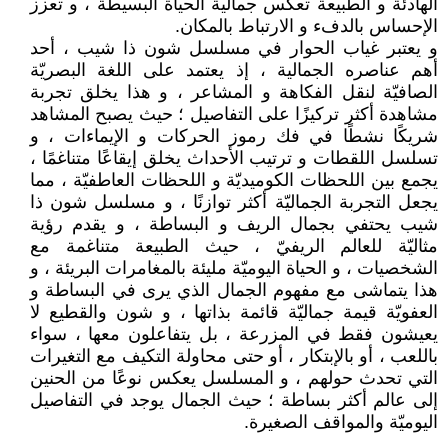
الهادئة و الطبيعة تعكس جمالية الحياة البسيطة ، و تعزز
الإحساس بالدفء و الارتباط بالمكان.
و يعتبر غياب الحوار في مسلسل شون ذا شيب ، أحد
أهم عناصره الجمالية ، إذ يعتمد على اللغة البصريّة
الصافيّة لنقل الفكاهة و المشاعر ، و هذا يخلق تجربة
مشاهدة أكثر تركيزًا على التفاصيل ؛ حيث يصبح المشاهد
شريكًا نشطًا في فك رموز الحركات و الإيماءات ، و
تسلسل اللقطات و ترتيب الأحداث يخلق إيقاعًا متناغمًا ،
يجمع بين اللحظات الكوميديّة و اللحظات العاطفيّة ، مما
يجعل التجربة الجماليّة أكثر توازنًا ، و مسلسل شون ذا
شيب يحتفي بجمال الريف و البساطة ، و يقدم رؤية
مثاليّة للعالم الريفيّ ، حيث الطبيعة متناغمة مع
الشخصيات ، و الحياة اليوميّة مليئة بالمغامرات البريئة ، و
هذا يتماشى مع مفهوم الجمال الذي يرى في البساطة و
العفويّة قيمة جماليّة قائمة بذاتها ، و شون والقطيع لا
يعيشون فقط في المزرعة ، بل يتفاعلون معها ، سواء
باللعب ، أو بالإبتكار ، أو حتى محاولة التكيف مع التغيرات
التي تحدث حولهم ، و المسلسل يعكس نوعًا من الحنين
إلى عالم أكثر بساطة ؛ حيث الجمال يوجد في التفاصيل
اليوميّة والمواقف الصغيرة.