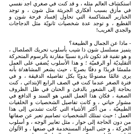
استكشاف العالم مثله ، و قد كنت في صغري اجد نفسي
في مأزق بسبب أفكاري الجريئة مثل شون ، و توجد
الخنازير المشاكسة التي تحاول إفساد فرحة شون و
القطيع ، و توجد عدة شخصيات ثانويّة مثل الدجاجات
والجدي الغريب!
- ماذا عن الجمال و الطبيعة؟
يتميز مسلسل شون ذا شيب بأسلوب تحريك الصلصال ،
و هو تقنية قد تكون نادرة نسبيًا مقارنة بالرسوم المتحركة
التقليديّة أو الرقميّة ؛ و هذا الأسلوب يُضفي على العمل
ملمسًا فريدًا و دفئًا بصريًا ، حيث يشعر المشاهد/ة بأنه
يرى عالمًا مصنوعًا يدويًا بكل تفاصيله الدقيقة ، و في
فترة الصغر عندما كنت في الصف الرابع الإبتدائي ، كنت
بحاجة إلى الشعور بالدفئ و الحنان في ظل الظروف
الصعبة ، فكان هذا العمل الفني هو السند و الدافع في
مشوار حياتي ، و كانت تفاصيل الشخصيات و الخلفيات
الطبيعيّة ، من أكثر الأشياء التي كانت تشدني إلى هذا
العمل ؛ حيث تمتلك الشخصيات تصاميم تعبر عن صفاتها
من دون الحاجة إلى حوار ، مثل تعابير الوجه ، و أسلوب
الحركة ، و حتى المواد المستخدمة في صنعها ، و الألوان