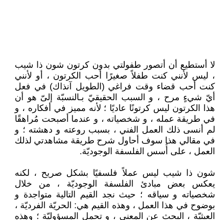
لا أستطيع أن أتصور طفولتي بدون كرتون شون ذا شيب
، ليس لأنني كنت طفلاً صغيرًا أحب الكرتون ، أو لأنني
كنت أحب قضاء وقت فراغي (الطويل آنذاك) في فعل
أيّ شيءٍ مرح ، و السبب الحقيقيّ بـالنسبّة إلىّ هو أن
هذا الكرتون ليس كرتونًا عاديًا ؛ لأنه مميز في أفكاره ، و
في طريقة عمله ، و شخصياته ، و عندما أصبحت مُراهقًا
لم أنسى ذلك العمل الفني ، بسبب روعته و دهشته ؛ و
في مقالي هذا سوف أحاول شرح طريقة مشاهدتي لذلك
العمل ، على أُسس الفلسفة الوجوديّة.
شون ذا شيب ليس عملاً فلسفيًا بشكل صريح ، لكنه
يعكس بعض مبادئ الفلسفة الوجوديّة ، من خلال
شخصياته و سياقه ؛ حيث نجد القيم التالية متواجدة و
بوضوح في هذا العمل ، وهذه القيم هي: الحريّة الفرديّة ،
العبثيّة ، البحث عن المعنى ، و تحمل المسؤوليّة ؛ وهذه