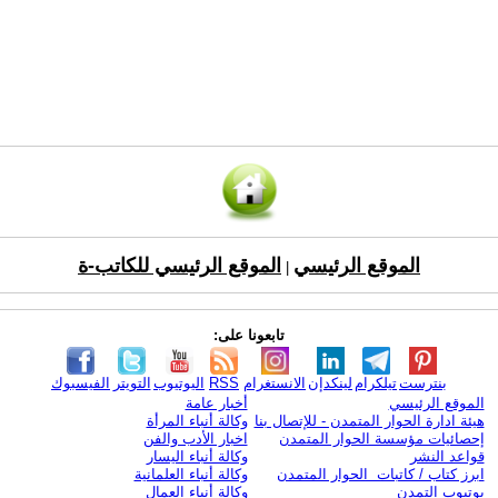
الموقع الرئيسي
الموقع الرئيسي للكاتب-ة
|
تابعونا على:
بنترست
تيلكرام
لينكدإن
الانستغرام
RSS
اليوتيوب
التويتر
الفيسبوك
الموقع الرئيسي
أخبار عامة
هيئة ادارة الحوار المتمدن - للإتصال بنا
وكالة أنباء المرأة
إحصائيات مؤسسة الحوار المتمدن
اخبار الأدب والفن
قواعد النشر
وكالة أنباء اليسار
ابرز كتاب / كاتبات الحوار المتمدن
وكالة أنباء العلمانية
يوتيوب التمدن
وكالة أنباء العمال