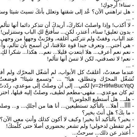
- سناء! أرجوكِ!
- هل تراهنني الآن؟ عُد إلى شقتها وتعلل بأنكَ نسيتَ شيئا وس
- ...
- لا أكذب! وإذا واصلتَ انكاركَ، أريدكَ أن تتذكر دائما أنها تتألم
- بدون تعليق! سناء، أعتذر، لكن... سأفتحُ لكِ الباب وستنزلين!
عند الباب، وقفتْ ولم تتركني أغلقه، وقرّبتْ وجهها من وجهي، ف
- هي أختي... وتعرف جيدا قوة علاقتنا، لن أسمح بأن تتألم، وأ
- نعم نعم أعرف... هلا ابتعدتِ قليلا... نعم... هكذا... شكرا لكِ
- نعم! لا تصدقني، لكن لا تنسَ أنها تتألم!
- ...
عندما صعدتُ، أغلقتُ كل الأبواب، لم أشغّل المحرّك ولم أف
v=2H9fwBucYqQ] لكني... إلى أن وصلتُ إلى موعدي، ردّدتُ مرات كثيرة: "تبا لها! كانت فتاة لطيفة! سأشتري لها عروسا! نعم! يجب أن أشتري لها عروسا... وكبيرة!"
ثم كان موعدي... مقهى-مطعم لطيف، وصلتُ إليه قبلها، اخترتُ
- هلـ... هل أستطيع الجلوس!!
- أأأأ... أهلا... بالتأكيد تستطيعين... أنا هنا من أجلكِ... و... 
- ما بكَ؟ هل أنتَ بخير؟
- بخير؟ بالتأكيد أنا بخير! وكيف لا أكون كذلك وأنتِ معي الآن؟
- لم تتفطن لدخولي! ولم تشعر بحضوري أصلا حتى كلّمتكَ!
- أعتذر عن ذلك... سرحتُ...