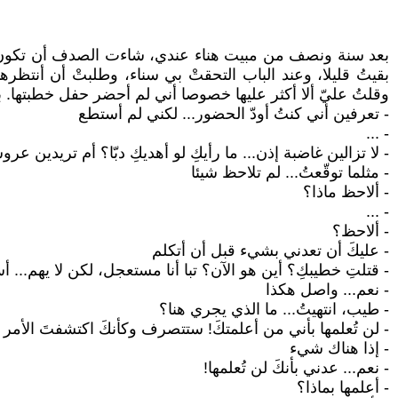
بعد سنة ونصف من مبيت هناء عندي، شاءت الصدف أن تكون سنا
بقيتُ قليلا، وعند الباب التحقتْ بي سناء، وطلبتْ أن أنتظر
وقلتُ عليّ ألا أكثر عليها خصوصا أني لم أحضر حفل خطبتها. 
- تعرفين أني كنتُ أودّ الحضور... لكني لم أستطع
- ...
- لا تزالين غاضبة إذن... ما رأيكِ لو أهديكِ دبّا؟ أم تريدين ع
- مثلما توقّعتُ... لم تلاحظ شيئا
- ألاحظ ماذا؟
- ...
- ألاحظ؟
- عليكَ أن تعدني بشيء قبل أن أتكلم
- قتلتِ خطيبكِ؟ أين هو الآن؟ تبا أنا مستعجل، لكن لا يهم... 
- نعم... واصل هكذا
- طيب، انتهيتُ... ما الذي يجري هنا؟
- لن تُعلمها بأني من أعلمتكَ! ستتصرف وكأنكَ اكتشفتَ الأم
- إذا هناك شيء
- نعم... عدني بأنكَ لن تُعلمها!
- أعلمها بماذا؟