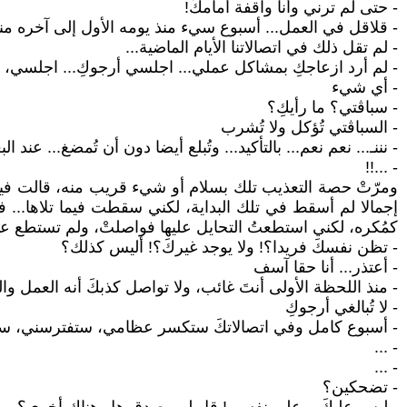
- حتى لم ترني وأنا واقفة أمامكَ!
- قلاقل في العمل... أسبوع سيء منذ يومه الأول إلى آخره من
- لم تقل ذلك في اتصالاتنا الأيام الماضية...
- لم أرد ازعاجكِ بمشاكل عملي... اجلسي أرجوكِ... اجلسي، 
- أي شيء
- سباڨتي؟ ما رأيكِ؟
- السباڨتي تُؤكل ولا تُشرب
- نننـ... نعم نعم... بالتأكيد... وتُبلع أيضا دون أن تُمضغ... عند
- ...!!
ومرّتْ حصة التعذيب تلك بسلام أو شيء قريب منه، قالت فيه
إجمالا لم أسقط في تلك البداية، لكني سقطت فيما تلاها... ف
كمُكره، لكني استطعتُ التحايل عليها فواصلتْ، ولم تستطع عندما
- تظن نفسكَ فريدا؟! ولا يوجد غيركَ؟! أليس كذلك؟
- أعتذر... أنا حقا آسف
- منذ اللحظة الأولى أنتَ غائب، ولا تواصل كذبكَ أنه العمل وا
- لا تُبالغي أرجوكِ
- أسبوع كامل وفي اتصالاتكَ ستكسر عظامي، ستفترسني، ستقتل
- ...
- ...
- تضحكين؟