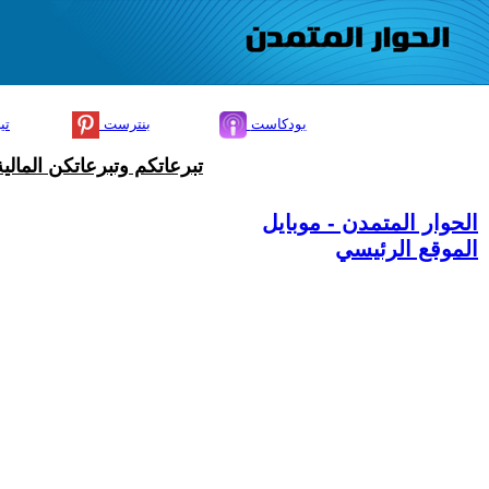
بودكاست
بنترست
تي
تبرعاتكم وتبرعاتكن المال
الحوار المتمدن - موبايل
الموقع الرئيسي