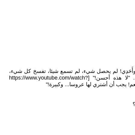
ِي وأَحَدِي! لم يحصل شيء، لم تسمع شيئا، تفسخ كل شيء،
تُشغّل المحرّك وتنطلق، هيا!" ... "وتسمع شيئا!" فوضعتُ [https://www.youtube.com/watch?v=pZ0vMfilhEQ] ثم... "لا هذه أحسن!" [https://www.youtube.com/watch?
؟