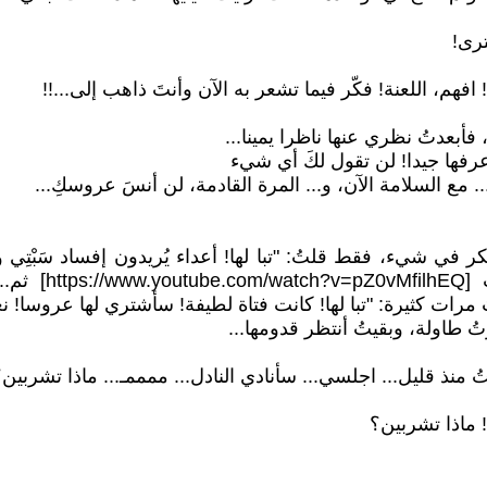
ترى!
! افهم، اللعنة! فكّر فيما تشعر به الآن وأنتَ ذاهب إلى...!!
أبعدتُ نظري عنها ناظرا يمينا...
عرفها جيدا! لن تقول لكَ أي شيء
... مع السلامة الآن، و... المرة القادمة، لن أنسَ عروسكِ...
كر في شيء، فقط قلتُ: "تبا لها! أعداء يُريدون إفساد سَبْت
 طاولة، وبقيتُ أنتظر قدومها...
وصلتُ منذ قليل... اجلسي... سأنادي النادل... ممممـ... ماذا تشربين
! ماذا تشربين؟