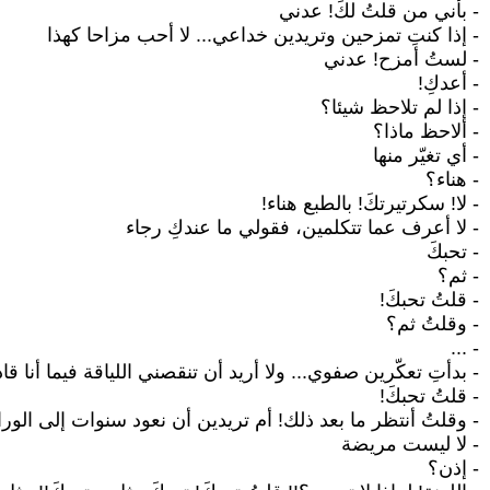
- بأني من قلتُ لكَ! عدني
- إذا كنتِ تمزحين وتريدين خداعي... لا أحب مزاحا كهذا
- لستُ أمزح! عدني
- أعدكِ!
- إذا لم تلاحظ شيئا؟
- ألاحظ ماذا؟
- أي تغيّر منها
- هناء؟
- لا! سكرتيرتكَ! بالطبع هناء!
- لا أعرف عما تتكلمين، فقولي ما عندكِ رجاء
- تحبكَ
- ثم؟
- قلتُ تحبكَ!
- وقلتُ ثم؟
- ...
- بدأتِ تعكّرين صفوي... ولا أريد أن تنقصني اللياقة فيما أنا قاد
- قلتُ تحبكَ!
- وقلتُ أنتظر ما بعد ذلك! أم تريدين أن نعود سنوات إلى الورا
- لا ليست مريضة
- إذن؟