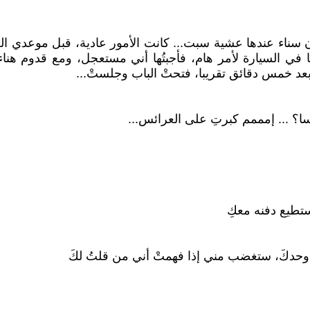
ء عندها عشية سبت... كانت الأمور عادية، قبل موعدي الغرا
ها في السيارة لأمر هام، فأجبتُها أني مستعجل، ومع قدوم هنا
بعد خمس دقائق تقريبا، فتحتْ الباب وجلستْ...
روسا؟ ... إمممم كبرتِ على العرائس...
أستطيع دفنه معكِ
ر وحدكَ، ستغضب مني إذا فهمتْ أني من قلتُ لكَ