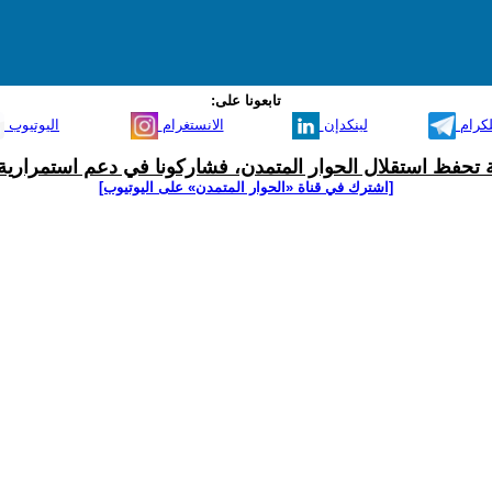
تابعونا على:
لكرام
لينكدإن
الانستغرام
اليوتيوب
ية تحفظ استقلال الحوار المتمدن، فشاركونا في دعم استمرارية 
[اشترك في قناة ‫«الحوار المتمدن» على اليوتيوب]