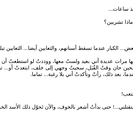
ذ ساعات...
ماذا تشربين؟
 البعض... الكبار عندما تسقط أسنانهم، والثعابين أيضا... الثعابين 
ا مرات عديدة أني بعيد ولستُ معها، ووددتُ لو استطعتُ أن 
حين حان وقتُ القُبَل، سحبتُ وجهي إلى خلف، ابتعدتُ أو... ت
، بعد ذلك، رأتْ وتأكدتْ أني بلا رغبة... تماما.
لتعب!
ني...! حتى بدأتُ أشعر بالخوف، والآن تَحوّل ذلك الأسد الخ