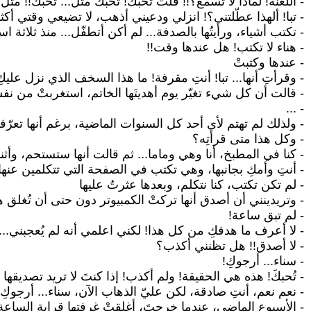
- اللعنة! لماذا لا تسمع؟!! قلتُ تحبكَ! تحبكَ مثل... تحبكَ!! 
- تبا! ألهذا عطّلتني؟! انزلي ودعيني أذهب، لا تضيعي وقتي أك
- تكتب أشياء، ورأيتُها بالصدفة... لم أكن أتطفّل... منذ ثلاثة 
- هناء لا تكتب! هل عندها وقت!!
- عندها وكتبتْ
- وقرأتِ أنها... تبا! أنتِ مقرفة! ما هذا السخف الذي نزل عليكِ
- قالت أن كل شيء تغيّر يوم أهديتَها الخاتم، استغربتْ من نفسه
- ...
- ولذلك لم تهتم لأي أحد كل السنوات الماضية، برغم أنها تعرّف
- وكل هذا متى قرأتِه؟
- كنا في المطبخ، أنا وهي وماما... ثم قالت أنها ستستحم، وأ
- أنتِ وأمكِ بجانبها، وهي تكتب في الصفحة التي تتكلمين عنها
- لم تكن تكتب، كنا نتكلم، وبعدها عثرتُ عليها
- وتريدينني أن أصدق أنها تركتْ الكمبيوتر دون حتى أن تُغل
- لم تبق ساعة!
- لا أعرف ما هدفكِ من كل هذا! لكني اعلمي أنه لم يُعجبني... 
- لا أصدق!! هل تظنني أكذب؟
- سناء... أرجوكِ!
- تُحبكَ! هذه هي الحقيقة! ولم أكذب! إذا كنتَ لا تريد تصديقه
- نعم نعم، أنتِ صادقة، لكن عليّ الذهاب الآن، سناء... أرجوكِ، 
- الأسبوع الماضي، عندما خرجتَ، أغلقتْ غرفتها قرابة الساعة و