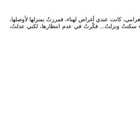
مي، كانت عندي أغراض لهناء، فمررتُ بمنزلها لأوصلها،
ء سكتتْ ونزلتُ... فكّرتُ في عدم انتظارها، لكني عدلتُ،