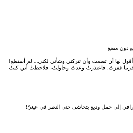
تبلع دون مضغ
أقول لها أن تصمت وأن تتركني وشأني لكني... لم أستطع!
قريبا قفزتُ. فاعتذرتُ وعدتُ وحاولتُ، فلاحظتْ أني كنتُ
رافي إلى حمل وديع يتحاشى حتى النظر في عينيّ!