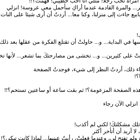
مثل امرأة تحب رجلا! مثلي أنا أحب خطيبي! فهمتَ؟!!
ثر... والمرة القادمة عندما أراكِ سأحمل معي عروسة! انزلي
اسابيع جاءت إلى منزلنا، وكنا معا... أردتُ أن أرى شيئا على النا
!
ا في البداية... و... حاولتْ أن تقتلع الفكرة من عقلها بعد ذلك 
تْ على كثيرين... و... تخشى من مصارحتكَ بما تشعر... لأنها تخ
ثناء ذلك، أردتُ النظر إلى شيء، فوجدتُ الصفحة
؟!
ق هذه الصفحة المزعومة؟! ثم بقت ساعة أو ساعتين تستحم؟!!
انزلي الآن رجاء
ا تلك مشكلتكَ! لكني لم أكذب!
لا أريد أن أتأخر أكثر
لم تفتح لي، وعندما فعلتْ، رأيتُ عينيها... لماذا كانت تبكي؟!