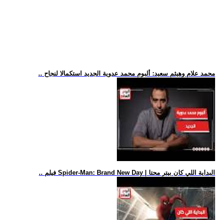
.. محمد علام وهيثم سعيد: ألبوم محمد عدوية الجديد استكمالا لنجاح
.. فيلم Spider-Man: Brand New Day | البداية اللي كان بيتر محتا