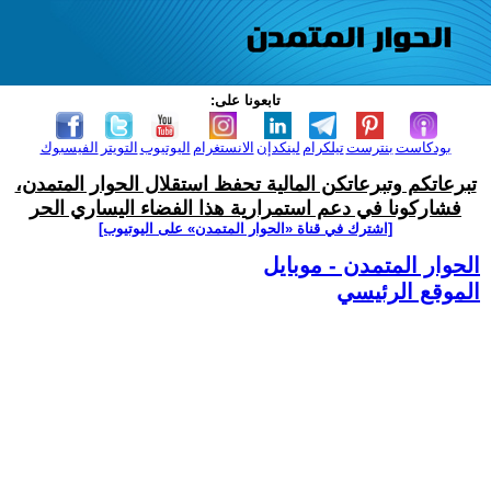
تابعونا على:
بودكاست
بنترست
تيلكرام
لينكدإن
الانستغرام
اليوتيوب
التويتر
الفيسبوك
تبرعاتكم وتبرعاتكن المالية تحفظ استقلال الحوار المتمدن،
فشاركونا في دعم استمرارية هذا الفضاء اليساري الحر
[اشترك في قناة ‫«الحوار المتمدن» على اليوتيوب]
الحوار المتمدن - موبايل
الموقع الرئيسي