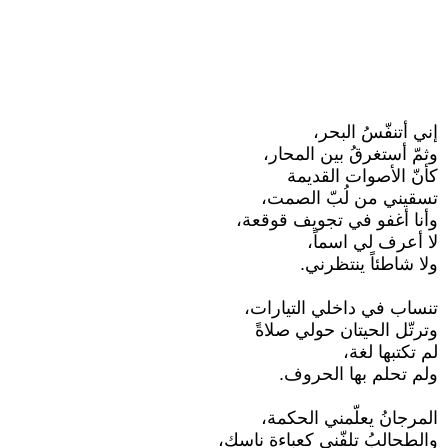
إني أتنفّسُ البحر،
وثمّ أستغرقُ بين المحار،
كأنّ الأصوات القديمة
تسقيني من لُبّ الصمت،
وأنا أغفو في تجويف قوقعة،
لا أعرف لي اسماً،
ولا شاطئاً ينتظرني.
تنساب في داخلي التيارات،
وترتّل الحيتان حولي صلاةً
لم تكتبها لغة،
ولم تحلم بها الحروف.
المرجانُ يعلّمني الحكمة،
والطحالبُ تلفّني كعباءة ناسك،