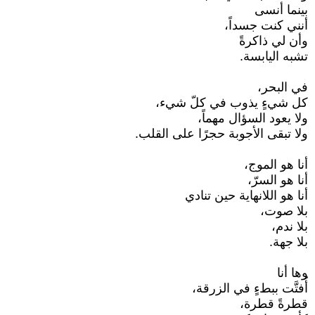
بينما أنسى
أنني كنت جسداً،
وأن لي ذاكرةً
تشبه اليابسة.
في البحر،
كل شيءٍ يذوب في كلّ شيء،
ولا يعود السؤال مهماً،
ولا تبقى الأجوبة حجرًا على القلب.
أنا هو الموج،
أنا هو السرّ،
أنا هو اللانهاية حين تنادي
بلا صوت،
بلا ندم،
بلا جهة.
وها أنا
أُفتَّت ببطءٍ في الزرقة،
قطرةً قطرة،