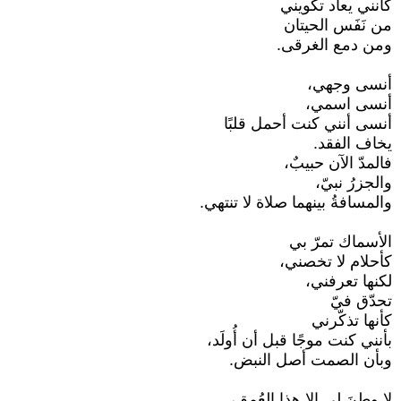
كأنني يعاد تكويني
من نَفَس الحيتان
ومن دمع الغرقى.
أنسى وجهي،
أنسى اسمي،
أنسى أنني كنت أحمل قلبًا
يخاف الفقد.
فالمدّ الآن حبيبٌ،
والجزرُ نبيّ،
والمسافةُ بينهما صلاة لا تنتهي.
الأسماك تمرّ بي
كأحلام لا تخصني،
لكنها تعرفني،
تحدّق فيّ
كأنها تذكّرني
بأنني كنت موجًا قبل أن أُولَد،
وبأن الصمت أصل النبض.
لا وطنَ لي إلا هذا العُمق،