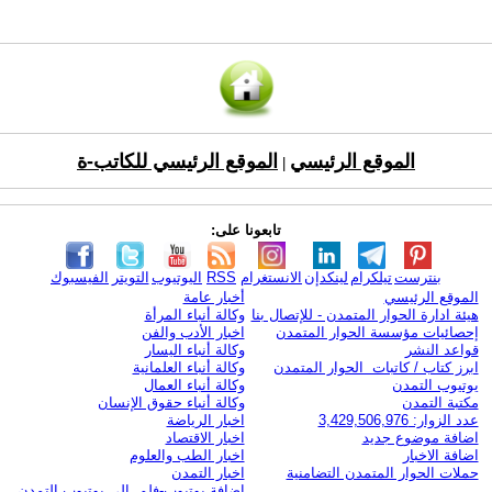
الموقع الرئيسي
الموقع الرئيسي للكاتب-ة
|
تابعونا على:
بنترست
تيلكرام
لينكدإن
الانستغرام
RSS
اليوتيوب
التويتر
الفيسبوك
الموقع الرئيسي
أخبار عامة
هيئة ادارة الحوار المتمدن - للإتصال بنا
وكالة أنباء المرأة
إحصائيات مؤسسة الحوار المتمدن
اخبار الأدب والفن
قواعد النشر
وكالة أنباء اليسار
ابرز كتاب / كاتبات الحوار المتمدن
وكالة أنباء العلمانية
يوتيوب التمدن
وكالة أنباء العمال
مكتبة التمدن
وكالة أنباء حقوق الإنسان
عدد الزوار: 3,429,506,976
اخبار الرياضة
اضافة موضوع جديد
اخبار الاقتصاد
اضافة الاخبار
اخبار الطب والعلوم
حملات الحوار المتمدن التضامنية
اخبار التمدن
إضافة يوتيوب-فلم إلى يوتيوب التمدن