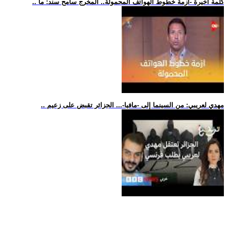
.. كلمة أخيرة -أزمة خطوط الهواتف المحمولة.. المخرج سامح سند: ما
.. مهدي لعريبي: من السينما إلى -مافيا-... الجزائر تقبض على زعيم