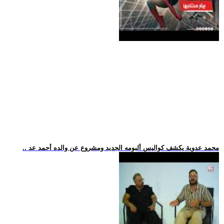
.. محمد عدوية يكشف كواليس ألبومه الجديد ومشروع عن والده أحمد عد