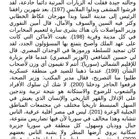
وحالته جيدة فقلت له الزيارات المرتبة دائماً خادعة، لقد
فرشوا المشفى وبدلوا الملابس (197). بعد شهرين رافقنا
الرئيس إلى مدينة المنيا وبدأ مهرجان عكاظ الخطابي
وكثر فيه السين والسوف والآمال، قال أمين النفوري
وزير المواصلات بأن هناك بشرى سارة لتعميم المخابرات
في كل مدينة وقرية (198). بقيت الأماكن التي كانت
على عهد الملك وأصبح يتمتع بها المسؤولون الجدد، لقد
كان تمجيد للسلطة ورموزها في الوجدان المصري. قال
لي حسين الشافعي (الوزير المصري) عندما قام بزيارة
للإقليم الشمالي (سوريا): أنتم لا تقيمون أي وزن لأصحاب
الشأن (199). عندما ذهبنا للصيد في منطقة عسكرية
طلبوا منا التصريح، فقال مدير المكتب: وزير الصحة،
فرفعوا الحاجز ودخلنا (200). لا شك أن سلوك الأفراد
والشعوب للرضوخ والاستكانة هو نتيجة تربية وتدجين
على الإذلال والقهر التاريخي والإنسان الذي يعيش في
السهل المنبسط تاريخياً مختلف عن مجتمعات المناطق
الجبلية الوعرة (201). ليس في مصر أقلية عرقية، الناس
تتشابه وهذا مخالف في سوريا لأن فيها تضاريس متنوعة،
جبال ووديان وسهول. كل منطقة في سوريا جزيرة
سكانية يروي أرضها المطر ولا يشبه الناس بعضهم