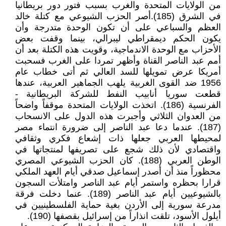
من الولايات المتحدة والغرب بسبب فتور دور بريطانيا
في الشرق (185).أصر الحزب الشيوعي مع كتلة خالد
العظم والسباعي على أن تكون الوحدة متدرجة وأن
يكون الحكم ديمقراطي ليبرالي، بينما وقفت بعض
الأحزاب مع الوحدة الاندماجية، وقويت هذه الكتلة بعد أن
أمم عبد الناصر القناة وأظهر تمردا على الغرب فسحبت
أمريكا عرض تمويلها للسد العالي ثم أتى خطاب عام
1956 ضد القوى الغربية يلهب الجماهير العربية، عندها
قطعت سوريا أنابيب النفط للشركة البريطانية -
الفرنسية (186). اتخذت الولايات المتحدة موقفاً واضحاً
من العدوان الثلاثي وأجبرت هذه الدول على الانسحاب
(187). عندما دعا عبد الناصر إلى ضرورة انتماء مصر
لمحيطها العربي جعلها ذات إشعاع فكري وثقافي
واقتصادي لأن ذلك شجع على تصريفها لمنتجاتها في
الوطن العربي (188). كان الحزب الشيوعي المصري
محظوراً منذ أن أصدر إسماعيل صدقي أيام العهد الملكي
قرارا بحظره واستمر أيام عبد الناصر وامتلأت السجون
بالشيوعيين أيام عبد الناصر (189). عنما دخلت فرقة
مدرعة سورية إلى الأردن بغية حماية الفلسطينيين في
أيلول الأسود، تلقت انذاراً من إسرائيل بقصفها (190).