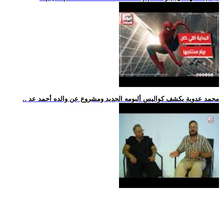
.. محمد عدوية يكشف كواليس ألبومه الجديد ومشروع عن والده أحمد عد