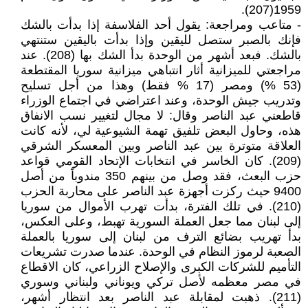
1959(207).
- متاعب ومراجعة: يقول أحد الفلاسفة إذا بدأت بالشك
فإنك بالصبر ستصل لليقين وإذا بدأت باليقين ستنتهي
بالشك. فبعد أشهر من الوحدة بدأ الشك بها (208). عند
مراجعتي للميزانية أثار انتباهي ميزانية سوريا المقتطعة
(53 %) ومصر (17 % فقط) وهذا من أجل تسليح
وتدريب جيش الوحدة، وعند اعتراضي في اجتماع الوزراء
قاطعني عبد الناصر وقال: لا مجال لتغيير نسب الانفاق
هذه، وحاول البعض تلفيق تهمة الشيوعية لي، لأنه كانت
العلاقة متوترة بين عبد الناصر وبين المعسكر الشرقي
(209). كان الخاسر في انتخابات الإتحاد القومي قواعد
حزب البعث، فقد وصل من بينهم 350 مندوباً من أصل
9400 حيث ركزت أجهزة عبد الناصر على محاربة الحزب
(210). في تلك الفترة، بدأت تهرب الأموال من سوريا
إلى لبنان مما جعل العملة السورية تهبط، وعلى العكس،
بدأ تهريب بضائع الترف من لبنان إلى سوريا بالعملة
الصعبة لرموز النظام في الوحدة. عندما صدرت تشريعات
التأميم للشركات الكبرى والإصلاح الزراعي، كان الاقطاع
في مصر معظمه لأصل تركي ويوناني ولبناني وسوري
(211). ذهبت لمقابلة عبد الناصر بعد انتظار أشهر،