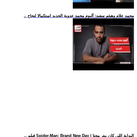
.. محمد علام وهيثم سعيد: ألبوم محمد عدوية الجديد استكمالا لنجاح
.. فيلم Spider-Man: Brand New Day | البداية اللي كان بيتر محتا