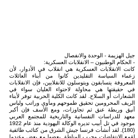
جيل الهزيمة - الوحدة والانفصال
- الحكام الوطنيون – الانقلابات العسكرية:
كانت الانقلابات العسكرية هي انقلاب في الأدوار، لأن
زعماء السياسة التقليدين كانوا من أبناء العائلات
المعروفة يتسابقون ويتوسلون للانقلابين، فإن الانقلابات
في حقيقتها هي محاولة لاحتواء الغليان سواء في
الشعارات أو السلاح. لقد كانت الكلية الحربية توفر لأبناء
الريف المحرومين تحقيق طموحهم ومأوى وراتب ولباس
أنيق وربطة عنق ثم تجاوزات، ومع الأسف فإن أكبر
معهد للدراسات النفسانية والتاريخية للمجتمع العربي
موجود في تل أبيب تديره الوكالة اليهودية منذ عام 1922
(180). لقد أنشأت فرنسا جيش الشرق من كتائب طائفية
لقمع الانتفاضات وحرب المناطق بعضها مع بعض وعندما