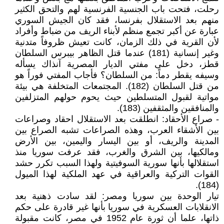
رحلت، فتحت باب الجنسية الفرنسية لهم والتحق الكثير
منهم بعد الاستقلال بفرنسا، فقد كان الجيش السوري
عبارة عن أكبر تجمع منظم لأبناء الريف من ضباط وأفراد
لأن القرية في ذلك الزمان، كانت تعيش ظروفاً متدنية
وغير إنسانية (181) عندما قتل الظاهر بيبرس السلطان
قطز، دخل على مفتي الديار المصرية آنذاك يسأله
وسيفه يقطر دماً: من السلطان؟ فأجاب المفتي فوراً هو
من قتل السلطان (182). المجتمعات المتخلفة هي بيئة
مواتية لقبول المتسلطين حيث يحوم حولهم المتزلفين
والمنافقين والمثقفين (183).
- صراع الأحقاد: انطلقت بعد الاستقلال احقاد وصراعات
بين الأشقاء العرب، وهذه الصراعات تشبه الصراع بين
المدينة والريف، أو بين اليسار واليمين، بين الأرض
ومالكيها، بين الشرق والغرب، فقد عرفت سوريا منذ
استقلالها بأنها سورية السوفيتية ولهذا السبب تكرر حشد
القوات التركية والعراقية في عهد الملكية لهذا الميول
(184).
تيار الوحدة بين سوريا ومصر: لقد سادت ذهنية بعد
الانقلابات العسكرية في سوريا بأنها غير قادرة على حكم
ذاتها، علما أن ثورة عام 1952 في مصر، كانت مقبولة