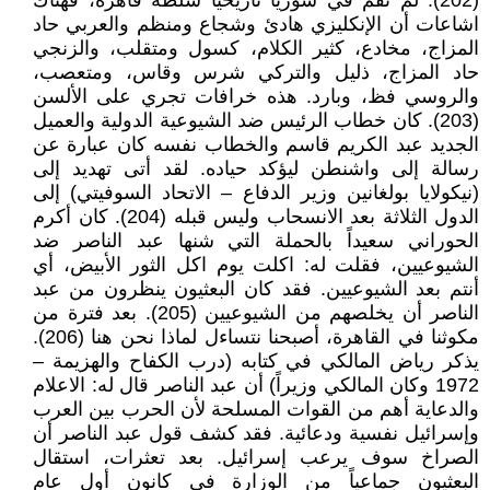
(202). لم تقم في سوريا تاريخياً سلطة قاهرة، فهناك
اشاعات أن الإنكليزي هادئ وشجاع ومنظم والعربي حاد
المزاج، مخادع، كثير الكلام، كسول ومتقلب، والزنجي
حاد المزاج، ذليل والتركي شرس وقاس، ومتعصب،
والروسي فظ، وبارد. هذه خرافات تجري على الألسن
(203). كان خطاب الرئيس ضد الشيوعية الدولية والعميل
الجديد عبد الكريم قاسم والخطاب نفسه كان عبارة عن
رسالة إلى واشنطن ليؤكد حياده. لقد أتى تهديد إلى
(نيكولايا بولغانين وزير الدفاع – الاتحاد السوفيتي) إلى
الدول الثلاثة بعد الانسحاب وليس قبله (204). كان أكرم
الحوراني سعيداً بالحملة التي شنها عبد الناصر ضد
الشيوعيين، فقلت له: اكلت يوم اكل الثور الأبيض، أي
أنتم بعد الشيوعيين. فقد كان البعثيون ينظرون من عبد
الناصر أن يخلصهم من الشيوعيين (205). بعد فترة من
مكوثنا في القاهرة، أصبحنا نتساءل لماذا نحن هنا (206).
يذكر رياض المالكي في كتابه (درب الكفاح والهزيمة –
1972 وكان المالكي وزيراً) أن عبد الناصر قال له: الاعلام
والدعاية أهم من القوات المسلحة لأن الحرب بين العرب
وإسرائيل نفسية ودعائية. فقد كشف قول عبد الناصر أن
الصراخ سوف يرعب إسرائيل. بعد تعثرات، استقال
البعثيون جماعياً من الوزارة في كانون أول عام