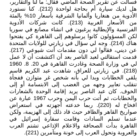
فسألت عن تقرير الصحة الماضي فقال: ما لنا والتقارير،
هل لديك سيارة أم بحاجة لواحدة (212). كنا نستورد
الأدوية من هنغاريا وألمانيا الشرقية بأسعار 10% بالمئة
من الأسعار الغربية (213). كانت شركات الأدوية
الفرنسية والإيطالية يرغبون في انشاء مصانع في سوريا
لكن المسؤولون كانوا يرسلوهم إلى القاهرة كي يفتحوا
هناك (214). وجه لي سؤال في زيارتي للولايات المتحدة
عن ديني، فقالوا لي دون مقدمات أنت شيوعي (217).
قدمت استقالتي لعبد الناصر بعد أن اكتشفت أن لا عمل
لي في وزارة الصحة وغادرت القاهرة في 20. 8. 1960
(218). في زيارتي للعراق، شاهدت عبد الكريم قاسم
يلقي الخطابات وبدا لي بأنه شخص غر متوازن ففجأة
تنقلب تعابير وجهه من الغضب إلى الابتسامة أو إلى
الخوف. كان عبد الناصر يريد إقامة الوحدة بالشعارات
والخطابات، ثم أتت حرب اليمن وحرب 1967 عبارة عن
افخاخ له (220). ربما خدعته أجهزته في استعراض
صواريخ القاهر والظافر حيث قاد ذلك إلى الهزيمة، ولكن
عندما تسلم السادات وقامت سفارة إسرائيل في
القاهرة بدأت الصحافة والاعلام الإذاعي تشتم العرب
والعروبة وتحول العرب إلى خونة ومتآمرين (221).