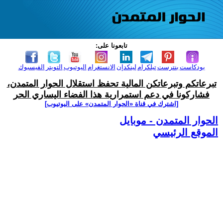
تابعونا على:
بودكاست
بنترست
تيلكرام
لينكدإن
الانستغرام
اليوتيوب
التويتر
الفيسبوك
تبرعاتكم وتبرعاتكن المالية تحفظ استقلال الحوار المتمدن،
فشاركونا في دعم استمرارية هذا الفضاء اليساري الحر
[اشترك في قناة ‫«الحوار المتمدن» على اليوتيوب]
الحوار المتمدن - موبايل
الموقع الرئيسي