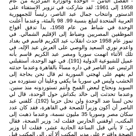
- الفصل الثامن – الوحدة والوزارة المركزية من عام
1958 إلى 1961: لقد شاركت في تزوير الاستفتاء على
الدستور وانتخاب جمال عبد الناصر، رئيساً للجمهورية
العربية المتحدة لتبلغ بنسبة 99. 98 بالمئة، وعندما أعلنت
الوحدة في شباط من عام 1958، بدأ تدفق أفواج
الموظفين المصريين وضباط إلى الإقليم الشمالي. في
تموز عام 1958 حدث انقلاب عبد الكريم قاسم في بغداد
واعدم نوري السعيد والوصي على العرش عبد الإله، في
تلك الأثناء اتهمت سوريا ومصر عبد الكريم قاسم بأنه
عميل للشيوعية الدولية (191). في عهد الوحدة، أستقبلني
الرئيس عبد الناصر في داره مساءً بالقاهرة وعندما حدثته
لم يفهم على لهجتي السورية ثم قال نحن بحاجة إلى
الخشب وليس في سوريا ما يكفي وعلينا أن نستورده من
السويد ونحتاج لبعض القمح وأنتم تستوردونه منذ سنين.
وعندما تحدثت إلى خالد بكداش حول الوحدة، قال لي
نحن لسنا ضد الوحدة ولن نحل حزبنا (192). كلفني عبد
الناصر أن أكون وزيراً للصحة في القاهرة، فقد كان عدد
سكان مصر وسوريا 35 مليون نسمة، وعندما ذهبت إلى
المكتب، اوقفني الحارس فقلت له: وزير الصحة، فقال
لي: لا يأتي قبل الساعة الحادية عشر، فقلت أنا وزير
الصحة واقترح علي مدير المكتب ألا آتي إلى المكتب قبل