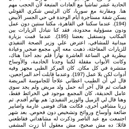
الحادية عشر تماشياً مع العادات المتبعة لأن الحجب مهم
هنا. ومقارنة مع سوريا، كان الرئيس شكري القوتلي
يسكن شقة مستأجرة أيام الوحدة في حي الجسر الأبيض
(194). عندما سكننا في القاهرة، مكثنا سنتين دون عمل
ودون مسؤولية محدودة، فقد كنا نتبادل الزيارات بين
المكاتب ونستقبل بعضنا (195). عندما قمت بزيارة
ميدانية للمشافي، اعترض علي وزير الصحة التنفيذي
للزيارات المفاجئة، ذهبت معه إلى مجمع صحي وعيادة
بيطرية في الساعة العاشرة نهاراً فلم نجد أحداً هناك،
وكانت الأبواب مقفلة لكننا وجدنا الخادمة، والأوساخ
منتشرة في كل مكان. كان المركز الطبي مجهز وفيه
أدوات لكن بلا عمل (197). وعندما قابلت أحد المراجعين،
قال لي أن الطبيب اعطاني علاجاً للجاموسة المريضة
فماتت ثم قال آخر أنه حمل ولد مريض ولم يجد سوى
عامل الحديقة، كان المجمع موجود في الخرائط فقط،
وهنا قال لي الزميل والوزير التنفيذي: هم بهائم أفندم. ثم
زرنا مشافي أخرى، فكانت هناك فوضى عارمة واضابير
ضائعة وأوساخ وروائح وتشخيص دون فحوص. بعد شهر
اجتمعت مع عبد الناصر وذكرت له مشاهداتي فقاطعني
قائلا: ده مش صحيح، مش معقول أنا زرت المشفى