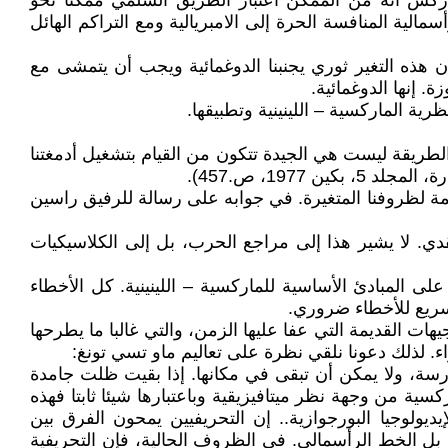
اركس أنه من الممكن اعتبار الطريق السلمي ممكنا نحو
ريق غير ممكن مستحيل مع تطور رأسمالية المنافسة الحرة إلى الامبريالية ومع التراكم الهائل
أن هذه التغير ثوري يجنبنا الدوغمائية ويجب أن يتمشى مع
. إنها الدوغمائية.
رية الماركسية – اللينينية وتطبيقها.
لطريقة ليست هي الجيدة تتكون من القيام بتشغيل أدمغتنا
197، ص.457).
ائمة لظروفنا المتغيرة. في جوابه على رسالة للرفيق راسين
نقدي. لا يشير هذا إلى مراجع الحرب، بل إلى الكلاسيكيات
لى المبادئ الأساسية للماركسية – اللينينية. كل الأخطاء
السريع للأخطاء ضروري.
ات القديمة التي عفا عليها الزمن، والتي غالبا ما يطرحها
. لذلك دعونا نلقي نظرة على تعاليم ماو تسي تونغ:
رسة، ولا يمكن أن تبقى في مكانها. إذا بقيت ظلت جامدة
ة من وجهة نظر ميتافيزيقية وباعتبارها شيئا ثابتا فهذه
ديولوجيا البورجوازية.. إن التحريفيين يمحون الفرق بين
ي، بل الخط الرأسمالي. في الظروف الحالية، فإن التحريفية