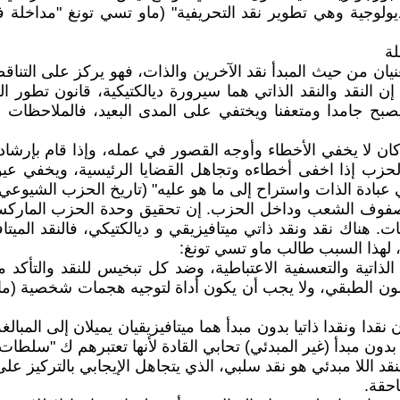
إيديولوجية وهي تطوير نقد التحريفية" (ماو تسي تونغ "مداخ
يعنيان من حيث المبدأ نقد الآخرين والذات، فهو يركز على التن
 النقد والنقد الذاتي هما سيرورة ديالكتيكية، قانون تطور الح
يصبح جامدا ومتعفنا ويختفي على المدى البعيد، فالملاحظات 
ا كان لا يخفي الأخطاء وأوجه القصور في عمله، وإذا قام بإرشاد
حزب إذا اخفى أخطاءه وتجاهل القضايا الرئيسية، ويخفي عيو
 الذات واستراح إلى ما هو عليه" (تاريخ الحزب الشيوعي للاتحاد ال
في صفوف الشعب وداخل الحزب. إن تحقيق وحدة الحزب المارك
ت. هناك نقد ونقد ذاتي ميتافيزيقي و ديالكتيكي، فالنقد الم
لهذا السبب طالب ماو تسي تونغ:
لذاتية والتعسفية الاعتباطية، وضد كل تبخيس للنقد والتأكد 
مون الطبقي، ولا يجب أن يكون أداة لتوجيه هجمات شخصية (م
إن نقدا ونقدا ذاتيا بدون مبدأ هما ميتافيزيقيان يميلان إلى المبال
بدون مبدأ (غير المبدئي) تحابي القادة لأنها تعتبرهم ك "سلطات
قد اللا مبدئي هو نقد سلبي، الذي يتجاهل الإيجابي بالتركيز ع
حقة.