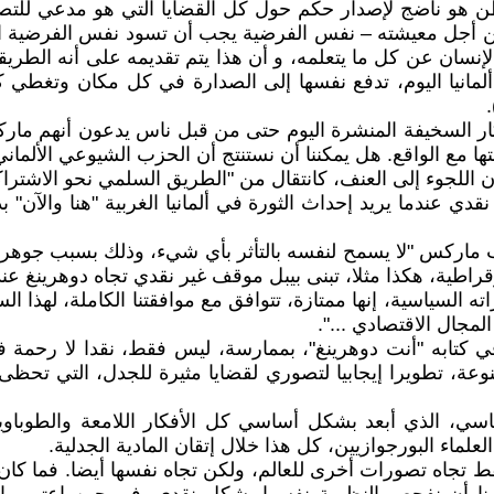
اطن هو ناضج لإصدار حكم حول كل القضايا التي هو مدعي للتص
 من أجل معيشته – نفس الفرضية يجب أن تسود نفس الفرضية
سان عن كل ما يتعلمه، و أن هذا يتم تقديمه على أنه الطريقة ا
ي ألمانيا اليوم، تدفع نفسها إلى الصدارة في كل مكان وتغطي
ار السخيفة المنشرة اليوم حتى من قبل ناس يدعون أنهم ماركسي
تها مع الواقع. هل يمكننا أن نستنتج أن الحزب الشيوعي الألمان
اللجوء إلى العنف، كانتقال من "الطريق السلمي نحو الاشتراك
دي عندما يريد إحداث الثورة في ألمانيا الغربية "هنا والآن" 
ب ماركس "لا يسمح لنفسه بالتأثر بأي شيء، وذلك بسبب جوهره ا
وقراطية، هكذا مثلا، تبنى بيبل موقف غير نقدي تجاه دوهرينغ عن
 السياسية، إنها ممتازة، تتوافق مع موافقتنا الكاملة، لهذا ا
لمجال الاقتصادي ...".
 كتابه "أنت دوهرينغ"، بممارسة، ليس فقط، نقدا لا رحمة في
وعة، تطويرا إيجابيا لتصوري لقضايا مثيرة للجدل، التي تحظى
ي، الذي أبعد بشكل أساسي كل الأفكار اللامعة والطوباوية ل
علماء البورجوازيين، كل هذا خلال إتقان المادية الجدلية.
قط تجاه تصورات أخرى للعالم، ولكن تجاه نفسها أيضا. فما ك