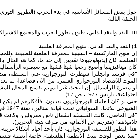
حول بعض المسائل الأساسية في بناء الحزب (الطريق الثوري، قضايا م
الحلقة الثالثة
III- النقد والنقد الذاتي، قانون تطور الحزب والمجتمع الاشتراكي
1) النقد والنقد الذاتي، منهج المعرفة العلمية
إن منهج الماركسية – اللينينية للمعرفة العلمية للطبيعة وللمج
السلطة كان إيديولوجيوها نقديين إلى حد ما، كما هو الحال بال
كان ميتافيزيقيا وأصبح رجعيا شيئا فشيئا مع سيطرة الرأسمالي
"في فرنسا وانجلترا سيطرت البورجوازية على السلطة، منذ ذ
الموت للاقتصاد البورجوازي العلمي. من الآن فصاعدا، لم يعد 
أو مضرة للرأسمال. إن البحث غير المهتم يفسح المجال للمش
اجتماعية، باريس 1977، ص.17).
حتى لو كان العلماء البورجوازيون نقديون، فأفكارهم لم يكن ل
الشيوعي للاتحاد السوفياتي تحت قيادة ستالين، سنة 1947 في "مسائل فلسفية":
"في الماضي، كانت الفلسفة انشغال ناس معزولين، وكانت ق
تلاميذهم" (مترجم عن الألمانية من طرف هيئة التحرير).
هذا التطور للفلسفة البورجوازية كان يأخذ أحيانا أشكالا غريبة، وقد صور
"منذ بعض الوقت تنبث الأنظمة الفلسفية، خاصة أنظمة فلسفة