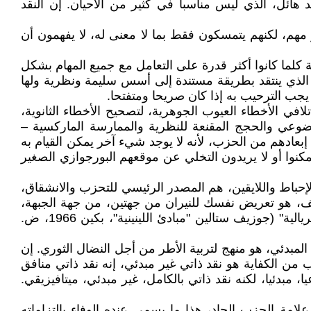
د هائل، الذي ليس مناسبا في كثير من الأحيان. إن النقد
 مهم، لكنهم يتمسكون فقط بما لا معنى له، لا يفهمون أن
ة كلما كانوا أكثر قدرة على التعامل مع جميع المهام بشكل
لك الذي ينتقد بطريقة مستندة إلى أسس سليمة ونظرية ولها
جب الترحيب به إذا كان صريحا ومتفتحا.
افي الأخطاء العيوب الجوهرية، لتصحيح الأخطاء الثانوية،
وضوعي والحجج المقنعة للنظرية والممارسة الماركسية –
 إبعادهم من الحزب، لأنه لا يوجد شيء آخر يمكن القيام به
كنوا أو لا يريدون التخلي عن موقعهم البورجوازي الصغير
إحباط واللايقين، هم المصدر الرئيسي للتحزب والانشقاق،
لف، هو تعريض نفسك للنيران من جهتين، من جهة الجبهة،
ومن جهة الخلف. أيضا المعركة القاسية ضد هذه العناصر وطردهم من الحزب شرط اساسي للنجاح في النضال ضد الامبريالية" (جوزيف ستالين "مبادئ اللينينية"، بكين 1966، ض.
المبدئي، هو منهج لتربية الأطر من أجل النضال الثوري. إن
ب من الكفاية هو نقد ذاتي غير مبدئي، إنه نقد ذاتي منافق
 مبدئيا، لكنه نقد ذاتي بالكامل، غير مبدئي، ميتافيزيقي.
امة الحزب الجاد، هذا ما يسمى عنده الوفاء بالتزاماته