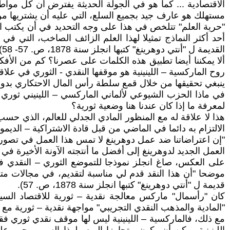
الاقتصادية ... كما هو في الجولة الحديثة يفترض أن كل مو
مستهلك هو عارف جيد بجميع السلع، التي عليه أن يشتريها
"حرية العلم" تتلخص في هذا على وجه التحديد في أن يكتب الإن
أحد أكثر النماذج تمثيلا لهذا العلم الزائف الصاخب، التي ف
القديمة ل "أنتي دوهرينغ" كتبها انجلز سنة 1878، ص. 57- 58).
ألا يمكننا أيضا تطبيق هذه الكلمات على عصرنا؟ كم من الأفك
روح الماركسية – اللينينية هو موقفها النقدي - الثوري في علاق
ينبغي تحقيقها من خلال قمع سلطة رأس المال الاحتكاري بدون 
في ماذا الحزب الشيوعي لألماني الماركسي – اللينيني ثوري نق
لمعرفة ما إذا كان عندنا هنا وضعية ثورية؟
هذا لا علاقة له مع المنظور المادي الجدلي للعالم، الذي حس
الالتزام به دائما في الماضي من قبل قادة الاشتراكية – الديم
"إن اعتراضاتنا ضد عمل دوهرينغ لا تمس هذا العمل في تصوراته
العمل الجديد لدوهرينغ إلى أفضل ما أنتجته الآونة الأخيرة في ا
على العكس، صاغ انجلز نموذجا للتموضع الثوري – النقدي في
موضحا "أن هذا النقد قدم لي مناسبة لتقديم، في مجالات متن
قديمة ل "أنتي دوهرينغ" كتبها انجلز سنة 1878، ص. 57).
كان "رأسمال" ماركس معالجة نقدية – ثورية للاقتصاد السياس
"المادية والمذهب النقدي التجريبي" مواجهة نقدية – ثورية مع ال
مع ذلك، فالماركسية – اللينينية ليس لها موقف نقدي ثوري ف