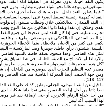
يكون النقد أحيانا، بدون معرفة في الحقيقة أداة النقد، بد
الميتافيزيقي يتوجه غالبا نحو أشياء صغيرة وطارئة، بدون فهم
" فيما يتعلق بالنقد داخل الحزب، هناك نقطة أخرى تجب الإشا
النقد له كمهمة رئيسية تسليط الضوء على العيوب السياسية والأخ
إن النقد المبدئي، الديالكتيكي خلاق ويتطلب مستوى إيديولوجي
نقدي وخلاق. إن نقدا ونقدا ذاتيا الخلاقين من هذا النوع يجب
تجارب عملية. حتى إذا كان النقد ليس صحيحا في جميع النقط 
إن النقد المبدئي، الديالكتيكي هو موضوعي، مليء بالرفاقية،
يكفي في كثير من الأحيان ملاحظة، بينما الأخطاء الجوهرية
اللينينية، يتشبثون برأي خاطئ جوهريا وضد الماركسية – اللين
لمثل هذه العناصر، وهذا صحيح، بصفة خاصة بالنسبة لعناصر بو
والارتباط أو الاندماج مع الطبقة العاملة. في هذا السياق يشرح
"كل هذه المجموعات البورجوازية الصغيرة، تتسرب بطريق أو بأ
مصدر عدم التنظيم للحزب الذي يقوضونه من الداخل، إن شن 
117- 118).
ما قيل عن النقد المبدئي، الجدلي، يطبق كذلك على النقد الذا
نقدا ذاتيا من أجل إراحة الضمير، يعني نقدا ذاتيا شكليا، ال
من أجل خداع الرفاق الآخرين، أو حتى لإضافة نقد غير موضوعي 
لهذا السبب أكد لينين:
"الاعتراف بخطئك علانية، اكتشف الأسباب، تحليل الوضعية، 