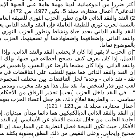
أكثر ضررا من الدوغمائية. لدينا مهمة هامة على الجبهة ال
الدعائي"، أعمال مختارة، مجلد 5، بكين 1977، ص. 472).
2) النقد والنقد الذاتي قانون تطور الحزب الثوري للطبقة العاملة
بالنسبة لحزب ثوري للطبقة العاملة فإن النقد والنقد الذاتي 
النقد والنقد الذاتي يحدد حياة ونشاط وتطور الحزب الثوري. إن
والنقد الذاتي وإضعافهما واضطهادهما أو تصفيتهما، الحزب 
بالموضوع تماما:
"إن الحزب لا يقهر إذا كان لا يخشى النقد والنقد الذاتي، وإذ
العمل، إذا كان يعرف كيف يصحح أخطاءه في حينها، يهلك ال
والنقد الذاتي، وإذا كان مشبعا بالرضا عن النفس، وانغمس في عبادة
إن النقد والنقد الذاتي هما منهج للتغلب على التناقضات 
نقد - نقد ذاتي - وحدة" لحل التناقضات بين مختلف المجموعا
لعب دور قذر لشخص ما، نقد مثل هذا هو نقد مخرب، ومدمر، 
"... في النقد داخل الحزب [يجب] تحذير الرفاق من الأحكام ا
سياسي. ... والطريقة لعلاج ذلك، هو جعل أعضاء الحزب يفه
أعمال مختارة، مجلد 1، ص.123 + 121).
إن النقد والنقد الذاتي الديالكتيكيين هما دائما مبدآن مبدئيان. 
أحادية الجانب من خلال تشتيت الانتباه عن الأساسي. إن النقد 
الأفكار، حيث تكون النتيجة فصل النظرية عن الممارسة. إن الن
صحيح وإيجابي، وعلى النقيض من ذلك النطق بعقوبة بكتلة سا