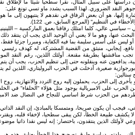
ون دراستها على سبيل المثال، نقرأ سطحيا شيئا ما لإطلاق نق
 جوهر النقد الضروري. لهذا السبب يشدد ماو تسي تونغ على:
رة إليها، هو أن بعض الرفاق في نقدهم لا ينتبهون إلى ما هو
طاء في التنظيم" (المرجع السابق، ص. 122).
 – سياسي عالي، كلما امتلك رفاقنا بعمق الماركسية – اللينيني
 البحث عنها، وهو ما لا يعني أن الوحيد الذي يجب أن ينتقد ذ
أو ليس على أسس سليمة بما فيه الكفاية، ومبررا جزئيا فقط، ي
 نافع، إيجابي، منبثق من القضية المشتركة، له كهدف رئيسي تل
 تجب مناقشتها بطريقة مقنعة. أولئك اللذين، رغم النقد الم
ينية، يدافعون عنه وينقلونه حتى إلى تنظيم الحزب، يجب أن يتم
رجوازية صغيرة، أدخلت في الحزب البروليتاري، اللذين لم يتم
 ستالين:
خرى إلى الحزب، يحملون إليه روح التردد والانتهازية، روح ال
الحرب على الامبريالية بوجود مثل هؤلاء "الحلفاء" في الخ
تي، فيجب أن يكون صريحا، ومتمسكا بالمبادئ، إن النقد الذاتي 
ذي لا يكشف طبيعة الخطأ، لكن يبقى سطحيا، لإخفاء قلبه، ويقتر
لأولئك الذين ينتقدون، باختصار: إنه ليس نقدا ذاتيا موضوعيا،
التي ولدته، دراسة طرق تصحيح هذا الخطأ بعناية، هذه هي عل