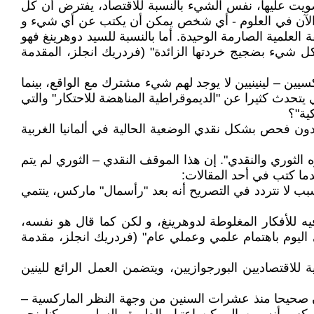
ويت عليها، نفس الشيء بالنسبة للاقتصاد، يفترض أن كل
 الآن في العلوم - أي شخص يمكن أن يكتب عن أي شيء و
لعلمية الصارمة الوحيدة. أما بالنسبة للسيد دوهرينغ فهو
 كل شيء بضجيج خردتها الزائدة" (فردريك انجلز، المقدمة
ين – لينينيين لا يوجد لهم شيء مشترك مع الواقع، بينما
ي يتحدث كثيرا عن "الديموقراطية المناهضة للاحتكار" والتي
ية"؟
بدون فحص بشكل نقدي الوضعية الحالية في ألمانيا الغربية
لثوري والنقدي". إن هذا الموقف النقدي – الثوري لم يتم
دما كتب في أحد المقالات:
لسبب لا نتردد في التصريح أنه بعد "رأسمال" ماركس، ينتمي
ه للأفكار المغلوطة لدوهرينغ، و لكن كما قال هو نفسه،
 اليوم باهتمام علمي وعملي عام" (فردريك انجلز، مقدمة
لاقتصاديين البورجوازيين، ويتضمن العمل الرائع للينين
ان صحيحا منذ عشرات السنين من وجهة النظر الماركسية –