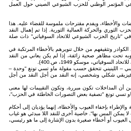
لة في المؤتمر الوطني للحزب الشيوعي الصيني حول العمل
اقضات والأخطاء، ويفدم مقترحات ملموسة للقضاء عليه. هذا
زب الثوري والحركة العمالية الثورية. إذا تم إهمال النقد
في "تاريخ الحزب الشيوعي للاتحاد السوفياتي" ذات صلة
 الكوادر وتثقيفهم من خلال تنويرهم بالأخطاء المرتكبة في
به تحت مظاهر صحية زائفة، إذا لم يكن يعاني من النقد
سوفياتي، موسكو 1949، ص.400).
سي – اللينيني تتحقق حسب مقولة ماو تسي تونغ "وحدة –
يتافيزيقي شكلي وشخصي، إنه النقد من أجل النقد من أجل
من أن المداخلات تكون مبررة، وتكون التقييمات لها معنى
او تسي تونغ "تصفية بعض التصورات الخاطئة في الحزب"،
غة والإطراء بإخفاء العيوب والأخطاء، إنهما يؤديان إلى أحكام
 لا يمكن المس بها". خاصية أخرى للنقد اللا مبدئي هو غياب
لى العيوب أو أخطاء صغيرة بدون الإشارة إلى ما هو رئيسي،