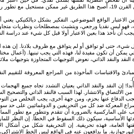
علينا أن نفحص النظرية نفسها بشكل نقدي. في حين اعتبر م
الاشتراكية في انجلترا وفي أمريكا في سنوات السبعينات من القرن 19، أصبح هذا الط
ين الاعتبار الواقع الموضوعي. التفكير بشكل ديالكتيكي يعني 
غيرات، فهو ليس نقديا ورجعي، ويتشبث بمصطلحات ونظريات متجاوزة
يجب أن نأخذ هذا بعين الاعتبار أولا قبل كل شيء عند دراسة النظ
ل شيء، حتى لو توافق أو لم يتوافق مع ظروف بلادنا. إن هذه ا
 تكون مفيدة لنا، فهذه التي يجب تبنيها. (أعمال مختارة، المجلد 5، بكين 7
 النقد والنقد الذاتي، نعوض التوجيهات المتجاوزة بتوجيهات مل
مبادئ والاقتباسات المأخوذة من المراجع المعروفة للتقييم ال
.
! إن النقد والنقد الذاتي يعنيان التشدد تجاه جميع الهجمات ع
ا من الالتصاق والانتشار. لهذا السبب فالنقد الذاتي والتصحيح 
 يجب الدفاع عنها بحزم، ومن جهة أخرى، يجب التخلص من التوجيه
صراع المعركة ضد كل من التحريفين و الدوغمائيين على حد سواء
يجب على الماركسية بالضرورة أن تتقدم وتتطور مع تطور المما
ها الأساسية، سيكون ذلك السقوط في الخطأ. إن النظر للماركسي
قتها العامة، فهذه تحريفية. إن التحريفية شكل من أشكال الإي
رية البورجوازية. ما يدافعون عنه في الواقع ليس الخط الاشتراك