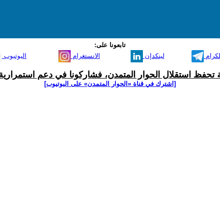
تابعونا على:
لكرام
لينكدإن
الانستغرام
اليوتيوب
ية تحفظ استقلال الحوار المتمدن، فشاركونا في دعم استمرارية 
[اشترك في قناة ‫«الحوار المتمدن» على اليوتيوب]