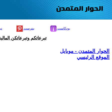
بودكاست
بنترست
تي
تبرعاتكم وتبرعاتكن المال
الحوار المتمدن - موبايل
الموقع الرئيسي