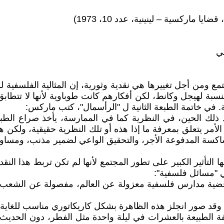
اركسية – لينينية، عدد 10، 1973)
تمع ومن أجل تغييرها هي نقدية وثورية، إن المثالية الفلسفية لم
نسبة لهيجل وكانط، لكن أفكارهم كانت طوباوية لأنها لا تتطابق 
ة. في خاتمة الطبعة الثانية ل "الرأسمال"، كتب ماركس:
لك الحين، في النظرية كما في الممارسة، يأخذ صراع الطبقات
الأمر يتعلق بمعرفة ما إذا هذه أو تلك النظرية حقيقية، ولكن 
اكسة المدفوعة الأجر، والتحقيق الواعي لضمير مذنب، ومساوئ
ها التأثير الكبير على تطور المجتمع لأنها لم تكن تربط هذا ا
ضية مدارس فلسفية معزولة عن العالم، مفصولة عن الشعب، 
 انجلز هذه الظاهرة بشكل كاريكاتوري مناسب للغاية في مقدمة طبعة 1878 لك
 الطبيعة بالعشرات في ليلة واحدة مثل الفطر، دون الحديث ع