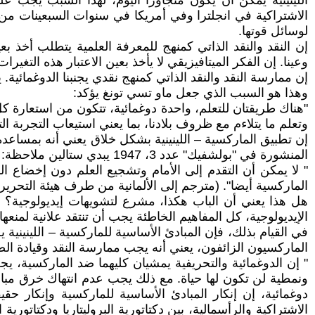
اللينينية يمكن أن يكون متجاوزا اليوم، لهذا السبب يجب 
لوسائل قوتها.
إن النقد والنقد الذاتي كمنهج للمعرفة العلمية يتطلب أخذ بع
وعينا. إن الفكر الميتافيزيقي لا يأخذ بعين الاعتبار هذه الت
إن ممارسة النقد والنقد الذاتي كمنهج نقدي يجنبنا الدوغمائية. 
وهذا هو السبب الذي جعل ماو تسي تونغ يؤكد:
"هناك طريقتان للتعلم، واحدة دوغمائية، تتكون من استعارة ك
وتعلم ما يتلاءم مع ظروف بلادنا، بما يعني استيعاب التجربة التي يمكن أن
إن تطبيق الماركسية – اللينينية بشكل خلاق يعني أنه بمساعدة
المنشورة في "بولشفيك" عدد 3، 1947 يبدي ستالين ملاحظة:
" لا يمكن أن التقدم إلى الأمام وتشجيع العلم دون إخضاع ال
الماركسية أيضا". (مترجم إلى الألمانية من طرف هيئة التحرير)
هل هذا يعني أن الباب هكذا، مشرع لتشويهات إيديولوجية؟ أبدا
الإيديولوجية، كل المفاهيم الخاطئة يجب أن تنتقد علانية لمنعه
في القيام بذلك، فإن المبادئ الأساسية للماركسية – اللينينية
الماركسيون الزائفون، يعني أنه يجب ممارسة النقد وقيادة ال
" إن الدوغمائية والتحريفية يمشيان كليهما ضد الماركسية، 
ونمطية لن تكون لها حياة. مع ذلك يجب عدم انتهاك خرق مبادئ
دوغمائية، إن إنكار المبادئ الأساسية للماركسية وإنكار حقي
الاشتراكية والرأسمالية، بين دكتاتورية البروليتاريا ودكتاتو