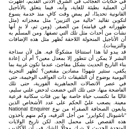
في حكايات العجائب في الشرق الأدنى القديم، أظهرت
أن العملية بطيئة للغاية، وأنه، فيما يتعلق بالأناجيل
القانونية تحديدًا، لم يمضِ وقت كافٍ منذ خدمة يسوع
لتكوين تقاليد "خالية من التزيين" مثل معجزاته (مثل
ظهوراته في قيامته) من الصفر. (ومن ثم، لا بد أنها
نشأت من أحداث مثل تلك التي تصفها. ومن المسلّم به
أن الأناجيل المنحولة اللاحقة تُظهر مثل هذه الإضافات
والتزيينات).
قد يبدو لنا هذا استنتاجًا مشكوكًا فيه. هل لأن سذاجة
البشر لا يمكن أن تتطور إلا بمعدل معين؟ أم أن إعادة
بناء التاريخ الحديث بشكل مفاجئ، عندما تكون غريبة بما
يكفي، ستثير شهودًا مضادين مقنعين؟ تُظهر التجربة
اليومية بوضوح أن التلفيقات ذات العواقب الوخيمة، حتى
في عصر الاتصالات الجماهيرية الفورية، حتى تلك
الفاضحة منها، حتى تلك التي خضعت لدحض علني سليم،
غالبًا ما تكتسب حياة خاصة بها بين فئات سكانية فرعية
معينة. يصعب عليّ الحكم على عدد الأشخاص الذين
يتابعون الصحافة الصفراء من نوع National Enquirer
"ناشيونال إنكوايرر" من أجل الترفيه، وكم منهم يأخذون
هذه القصص على محمل الجد. لكن تاريخ الولايات
المتحدة الحديث لا يترك مجالًا للشك في أن الأكاذيب