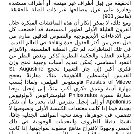
الحقيقة من قِبل أطراف غير مهتمة، أو أطراف مستعدة
وقادرة على عزل مصالحها غير ذات الصلة بالحقيقة.
(هامش 903)
ومع ذلك، لا يمكن إنكار أن هذه المناقشات المبكرة خلال
القرون القليلة الأولى لظهور المسيحية قد أخضعت كل
من الادعاءات الأيديولوجية والنصوص لتدقيق صارم من
قبل بعض من أكثر العقول حدة وثقافة في العالم القديم.
في تلك المناظرات، لم تكن الفطنة الفلسفية، والالتزام
بقواعد العقل، والحِكمة النظرية تُذكر. وبغض النظر عن
النفوذ السياسي، يُمكن تقديم أسباب وجيهة لمنح وزن
فكري أكبر (إن جاز التعبير) لحجج St. Augustine
القديس أوغسطين اللاهوتية، مثلاً، مقارنةً بحجج
Faustus of Mileve فاوستوس الميلفي، ولماذا يُنسب
مهارة أدبية وعمق فكري أكبر، مثلاً، إلى إنجيل يوحنا
مقارنةً بسيرة Philostratus فيلوستراتوس لأبولونيوس
Apollonius أو إلى إنجيل بطرس. لذا، يجدر بنا أن نفكر
بجدية فيما إذا كانت معتقدات الكنيسة الأولى ونصوصها لا
تتضمن، في جوهرها، وبعد تنحية المواقف الجدلية جانبًا،
تقييمًا دقيقًا للظروف والتحديات الوجودية في ذلك
العصر، وجهودًا لاقتراح مناهج معقولة لمواجهتها. إذا كانت