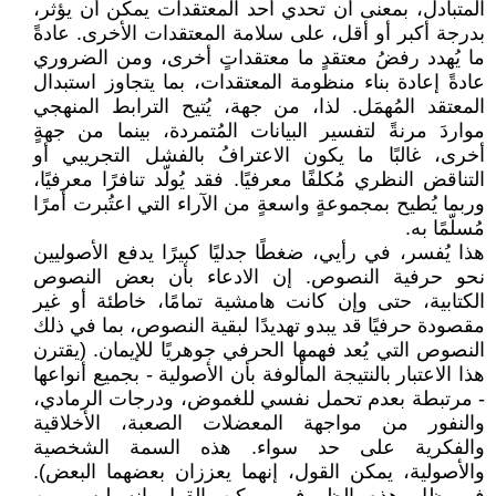
المتبادل، بمعنى أن تحدي أحد المعتقدات يمكن أن يؤثر،
بدرجة أكبر أو أقل، على سلامة المعتقدات الأخرى. عادةً
ما يُهدد رفضُ معتقدٍ ما معتقداتٍ أخرى، ومن الضروري
عادةً إعادة بناء منظومة المعتقدات، بما يتجاوز استبدال
المعتقد المُهمَل. لذا، من جهة، يُتيح الترابط المنهجي
مواردَ مرنةً لتفسير البيانات المُتمردة، بينما من جهةٍ
أخرى، غالبًا ما يكون الاعترافُ بالفشل التجريبي أو
التناقض النظري مُكلفًا معرفيًا. فقد يُولّد تنافرًا معرفيًا،
وربما يُطيح بمجموعةٍ واسعةٍ من الآراء التي اعتُبرت أمرًا
مُسلّمًا به.
هذا يُفسر، في رأيي، ضغطًا جدليًا كبيرًا يدفع الأصوليين
نحو حرفية النصوص. إن الادعاء بأن بعض النصوص
الكتابية، حتى وإن كانت هامشية تمامًا، خاطئة أو غير
مقصودة حرفيًا قد يبدو تهديدًا لبقية النصوص، بما في ذلك
النصوص التي يُعد فهمها الحرفي جوهريًا للإيمان. (يقترن
هذا الاعتبار بالنتيجة المألوفة بأن الأصولية - بجميع أنواعها
- مرتبطة بعدم تحمل نفسي للغموض، ودرجات الرمادي،
والنفور من مواجهة المعضلات الصعبة، الأخلاقية
والفكرية على حد سواء. هذه السمة الشخصية
والأصولية، يمكن القول، إنهما يعززان بعضهما البعض).