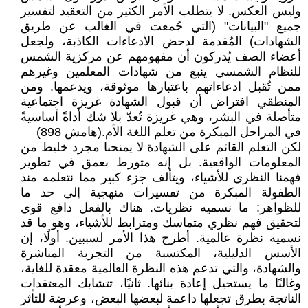
وليس العكس. لا يتطلب الأمر الكثير من التعقيد لتفسير
جميع "البيانات" (التي جُمعت في الغالب عن طريق
الشهادات) المُقدمة لدحض الادعاءات الكاذبة، ولجعل
أعضاء الصف يُدركون أن مفهومهم عن مركزية الشمس
للنظام الشمسي ينبع من شهادات المعلمين وغيرهم
ممن تُقبل ادعاءاتهم باعتبارها موثوقة، ويدعمها. ومن
المنطقي افتراض أن قبول الشهادة غريزة اجتماعية
متأصلة في البشر، وهي غريزة تُعدّ بلا شك أداةً أساسيةً
في المراحل المبكرة من تعلم اللغة الأم.(هامش 898)
لكن التعلم القائم على الشهادة لا يمنحنا مجرد خليط من
المعلومات الواقعية. بل إنه متورط بعمق في تطوير
فهمنا النظري للأشياء، ويتألف جزء كبير مما نتعلمه منذ
الطفولة المبكرة من تفسيرات منهجية إلى حد ما
للظواهر: ما نسميه نظريات. هناك بالفعل دافع قوي
لتحقيق فهم نظري متماسك ومترابط للأشياء، وهو ما قد
نسميه نظرة عالمية. أطرح هذا الأمر لسببين. أولًا، إن
الأسس الدليلية، المكتسبة من التجربة المباشرة
والشهادة، والتي تدعم هذه النظرة العالمية معقدة للغاية،
وغالبًا ما يستحيل إعادة بنائها. ثانيًا، تتشابك المعتقدات
الناتجة بطرق تجعلها داعمة لبعضها البعض، وعرضة للتأثر