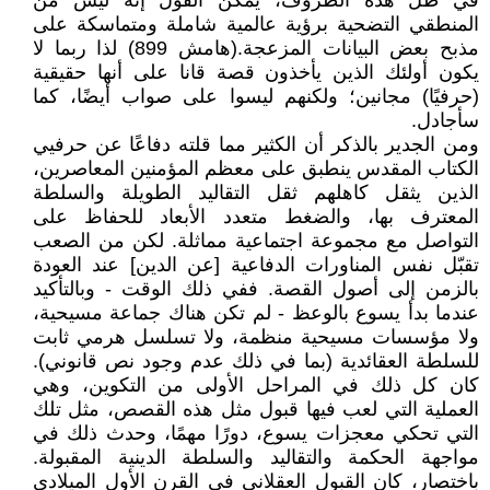
في ظل هذه الظروف، يمكن القول إنه ليس من
المنطقي التضحية برؤية عالمية شاملة ومتماسكة على
مذبح بعض البيانات المزعجة.(هامش 899) لذا ربما لا
يكون أولئك الذين يأخذون قصة قانا على أنها حقيقية
(حرفيًا) مجانين؛ ولكنهم ليسوا على صواب أيضًا، كما
سأجادل.
ومن الجدير بالذكر أن الكثير مما قلته دفاعًا عن حرفيي
الكتاب المقدس ينطبق على معظم المؤمنين المعاصرين،
الذين يثقل كاهلهم ثقل التقاليد الطويلة والسلطة
المعترف بها، والضغط متعدد الأبعاد للحفاظ على
التواصل مع مجموعة اجتماعية مماثلة. لكن من الصعب
تقبّل نفس المناورات الدفاعية [عن الدين] عند العودة
بالزمن إلى أصول القصة. ففي ذلك الوقت - وبالتأكيد
عندما بدأ يسوع بالوعظ - لم تكن هناك جماعة مسيحية،
ولا مؤسسات مسيحية منظمة، ولا تسلسل هرمي ثابت
للسلطة العقائدية (بما في ذلك عدم وجود نص قانوني).
كان كل ذلك في المراحل الأولى من التكوين، وهي
العملية التي لعب فيها قبول مثل هذه القصص، مثل تلك
التي تحكي معجزات يسوع، دورًا مهمًا، وحدث ذلك في
مواجهة الحكمة والتقاليد والسلطة الدينية المقبولة.
باختصار، كان القبول العقلاني في القرن الأول الميلادي