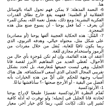
هنا.
6- النعمة المذهلة: لا يمكن فهم تحول الماء بالوسائل
العقلانية أو العلمية؛ ففهمه يقع خارج نطاق القدرات
الفكرية البشرية؛ ومع ذلك، بفضل نعمة الله، يمكن للمرء
أن يعرف - كما فعل يوحنا - أن يسوع صنع مثل هذه
المعجزة.
7- المُثُل: هذه الحكاية العجيبة ألفها يوحنا (أو مصادره)
على شكل مثل، محتواه خيالي، وهدفه التربوي، الذي
ربما يكون ثاقبًا للغاية، يُنقل من خلال مفردات من
الرموز واستخدام مجازي للغة.
أعتقد أن هذه القائمة، وإن لم تكن مُوجزة بأي حال من
الأحوال، تُغطي العديد من المفاهيم الأبرز لقصة قانا
الجليل، وهي ليست جميعها مُتعارضة، بل تُحدد بشكل
تقريبي المجال الجدلي الذي أسعى لاستكشافه. هل هناك
أسباب وجيهة للحكم على أيٍّ من هذه الخيارات بأنه
أفضل من البقية - أو الأرجح صحتها -؟ سأناقشها تباعًا.
1- الأرثوذكسية
تُقدّم النظرة الأرثوذكسية تفسيرًا طبيعيًا لإدراج يوحنا
لحادثة قانا الجليل في إنجيله؛ ولو توفرت له أدلة كافية
تُشير إلى ذلك، لكانت تُلبي، ربما كأي خيار آخر، معيار