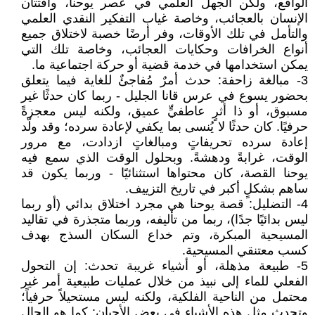
الواقع، ولكن الجهل العلمي في عصر يوحنا، وافتتان
الإنسان بالعجائب، وخاصة غياب التفكير النقدي العلمي
والتأمل في تلك الأوقات، وفر أرضًا خصبة لاختلاق جميع
أنواع الخرافات وحكايات العجائب، وخاصة تلك التي
يمكن استخدامها في خدمة قضية أو حركة اجتماعية ما.
3- مبالغة زاحفة: حدث أمرٌ مُفاجئٌ للغاية فيما يتعلق
بحضور يسوع في عرس قانا الجليل - ربما كان حدثًا غير
مسبوق، أو ذا أثرٍ عاطفيٍّ عميق، ولكنه ليس معجزةً
حرفيًا. كان حدثًا لا يُنسى بما يكفي لإعادة سرده؛ وقد ولّد
إعادة سرده تحريفاتٍ ومبالغاتٍ ازدادت، مع مرور
الوقت، غرابةً ودهشةً. وبحلول الوقت الذي سمع فيه
يوحنا القصة، كان محتواها استثنائيًا - وربما يكون قد
ساهم بشكلٍ أكبر في تاريخ التزييف.
4- التضليل: قصة يوحنا هي مجرد اختلاق بدائي (أو ربما
ليس بدائيًا جدًا)، ربما من تأليفه، وربما متجذرة في تقاليد
المسيحية المبكرة، وتم خداع السكان السذج بهدف
كسب معتنقي المسيحية.
5- طبيعة مذهلة، أو أشياء غريبة تحدث: إن التحول
الفعلي للماء إلى نبيذ من خلال عمليات طبيعية أمر غير
محتمل من الناحية الفلكية، ولكنه ليس مستحيلاً حرفياً؛
وتحدث مثل هذه الأشياء في بعض الأحيان: كما هو الحال