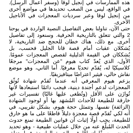
هذه الممارسات في إنجيل لوقا (وسفر أعمال الرسل).
في الواقع، ليس من الصعب تحديدها في مواضع أخرى
من إنجيل لوقا وعبر سرديات المعجزات في الأناجيل
الأخرى.
حتى الآن، تناولنا بعض التفاصيل النصية الواردة في يوحنا
2 والتي تتعلق بالتاريخية الحرفية. وسنعود إلى تفاصيل
أخرى. مع ذلك، هناك خطان للحجج ضد التاريخية، لا
يُشكلان عقبات أمام قصة قانا الجليل فحسب، بل
يُشككان في القيمة الدليلية لقصص المعجزات عمومًا.
الأول، الذي يُعدّ كتاب هيوم "عن المعجزات" مرجعًا
كلاسيكيًا له، يُقدّم تحديًا معرفيًا. أما الثاني، وهو موضع
نقاش حالي، فيثير اعتراضًا ميتافيزيقيًا.
يزعم هيوم المعرفي أنه عندما تُقدّم شهادة تُوثّق
المعجزات لدعم أجندة دينية، فيجب دائمًا استبعادها لأنها
تُوازَن على الأقل (وتُطغى عليها غالبًا) تفسيرات غير
خارقة للطبيعة للأحداث المُشهَد بها أو لوجود الشهادة
(الزائفة) نفسها. وتتمثل حجة هيوم، بشكل تقريبي، في
أنه لكي تُقدّم قصة معجزة دليلاً قاطعًا على ما هو خارق
للطبيعة، يجب أولًا إثبات أن قوانين الطبيعة تمنع حدوث
الحدث المُبلّغ عنه من خلال عمليات طبيعية - وهو تحديد