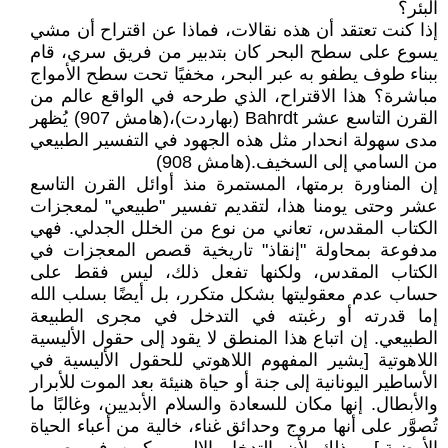
البئر؟
إذا كنت تعتقد أن هذه نقالات، فماذا عن اقتراح أن مشي
يسوع على سطح البحر كان بتدبير من فريق سري، قام
ببناء طوف يطفو به عبر البحر، مخفيًا تحت سطح الأمواج
مباشرة؟ هذا الاقتراح، الذي طرحه في الواقع عالم من
القرن التاسع عشر Bahrdt (بهاردت)،(هامش 907) يُظهر
مدى سهولة انحدار مثل هذه الجهود في التفسير الطبيعي
من السامي إلى السخيف.(هامش 908)
إن المناورة برمتها، المستمرة منذ أوائل القرن التاسع
عشر وحتى يومنا هذا، لتقديم تفسير "طبيعي" لمعجزات
الكتاب المقدس، تعاني من نوع من الخلل الجدلي. فهي
مدفوعة بمحاولة "إنقاذ" تاريخية قصص المعجزات في
الكتاب المقدس، ولكنها تفعل ذلك، ليس فقط على
حساب عدم معقوليتها بشكل متكرر، بل أيضًا بسلب الله
إما قدرته أو رغبته في التدخل في مجرى الطبيعة
الطبيعي. إن اتباع هذا المنطق لا يقود إلى حقول الأليسية
اللاهوتية [يشير المفهوم اللاهوتي للحقول الأليسية في
الأساطير اليونانية إلى جنة أو حياة هنيئة بعد الموت للأبرار
والأبطال. إنها مكان للسعادة والسلام الأبديين، وغالبًا ما
تُصوَّر على أنها مروج وحدائق غناء، خالية من أعباء الحياة