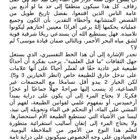
زفاف. كل هذا سيكون منطقيًا إلى حد ما لو أُذيع بين
عامة الناس الذين اقتنعوا، بفضل تاريخ طويل من
القصص المتشابهة وأخطاء التقدير، بأن الكون وجميع
عملياته يحكمها إلهٌ يرعى أفرادًا معينين اختارهم ليكونوا
تلاميذه. فهل يستطيع الله أن يستدعي ريحًا شرقية قوية
لشق مياه البحر الأحمر، وبالتالي ضمان قيادة موسى؟ لم
لا؟
تجدر الإشارة إلى أن هذا الخط التفسيري، الذي يستغل
جهل الثقافات "ما قبل العلمية"، يرحب بفكرة أن أحداثًا
طبيعية غير عادية حقًا قد تُفسَّر أحيانًا على أنها علامات
على تدخل خارق للطبيعة خاص (انظر الخيارين 3 و5).
لكن الخيار 2 يبدو أقل تسامحًا مع المجتمعات غير
الصناعية، إذ ينسب إليها صراحةً جهلًا جماعيًا أو عجزًا
فكريًا. لا يحتاج المرء إلى أن يكون على دراية بمبدأ
أرخميدس، أو بمفهوم علمي لقوانين الطبيعة، لفهم أن
المشي على الماء، أو التحكم في الماء وتحويله إلى نبيذ،
ليسا من الأشياء التي تستطيع الطبيعة الأم استحضارها.
ولا يحتاج المرء إلى إتقان أساليب استقرائية متطورة
لتعلم هذا النوع من الأمور من الملاحظة اليومية.
فالصيادون على وجه الخصوص سيكونون على دراية تامة