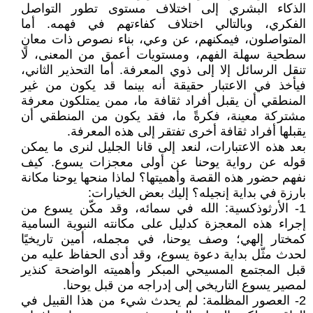
الذكاء البشري إلى اختلاف مستوى تطور التواصل
الفكري، وبالتالي اختلاف كفاءتهم في فهمه. أما
المتواصلون، فيمكنهم، عن وعي، بناء نصوص ذات معانٍ
سطحية سهلة الفهم، ومستويات أعمق من المعنى، لا
تنقل الرسائل إلا إلى ذوي المعرفة. أما التحذير الثاني،
فيأخذ في الاعتبار حقيقة أنه بينما قد يكون من غير
المنطقي أن يقبل أفراد ثقافة ما، ممن يمتلكون معرفة
مشتركة معينة، فكرةً ما، فقد يكون من المنطقي أن
يقبلها أفراد ثقافة أخرى تفتقر إلى هذه المعرفة.
بعد هذه الاعتبارات، لنعد إلى قانا الجليل لنرى ما يمكن
قوله عن رواية يوحنا عن أولى معجزات يسوع. كيف
نفهم حضور هذه القصة وأهميتها؟ لماذا منحها يوحنا مكانة
بارزة في بداية إنجيله؟ إليك بعض الخيارات:
1- الأرثوذكسية: الله في سمائه، وقد مكّن يسوع من
إجراء هذه المعجزة كدليل على مكانته النبوية السامية
كمختار إلهي؛ وصف يوحنا، في مجمله، أمين تاريخيًا
لحدث مثّل بداية دعوة يسوع، وقد أدى الحفاظ عليه من
قبل المجتمع المسيحي المبكر وأهميته الواضحة كنذير
لمصير يسوع التاريخي إلى إدراجه من قبل يوحنا.
2- العصور المظلمة: لم يحدث شيء من هذا القبيل في