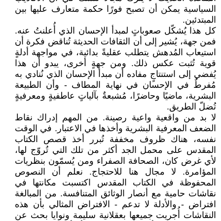
السياسية يمكن أن تصبح فورًا حكمة متعارف عليها بين
المبتدئين.
كل هذا يُشكّل صعوباتٍ لمبدأ الإحسان الذي أُعلنتُ عنه.
فمن جهة، يُشير إلى أن الثقافات الحديثة تُناقض فكرة أن
استيعاب المُدهش يتطلب عقليةً بدائية، في مواجهة أدلةٍ
قوية تُثبت عكس ذلك. ومن جهةٍ أخرى، يبدو أن هذا
يُفضي إلى استنتاجٍ مفاده أن مبدأ الإحسان الذي نُنادي به
مُفرطٌ في الإحسان في نهاية المطاف - وأن الطبيعة
البشرية، ماضيًا وحاضرًا، مُشبعةٌ بآلياتٍ عاطفيةٍ ومعرفيةٍ
تُضلّ الطريق.
لا بد من واقعية واعية رصينة. من المهم إدراك نقاط
الضعف المعرفية البشرية وأخذها في الاعتبار. في الوقت
نفسه، هناك ظروف مخففة تُبرر أخذ قصص الكتاب
المقدس على محمل الجد أكثر من تلك التي تُروّج لها،
لأي غرض كان، الصحافة الصفراء ومن يُسمّون بنظريات
المؤامرة. لا مجال هنا للاحتجاج. نعلم أن النصوص
المحفوظة في الكتاب المقدس اكتسبت مكانتها في
نقاشات حامية مع أنصار الوثائق المتنافسة. من المبالغة
افتراض - والأدلة لا تدعم - الافتراض المثالي بأن هذه
النقاشات أُجريت جميعها بعقلانية سليمة ونوايا بحث عن