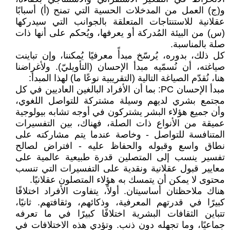
و(ج) العمل من المدخلات الحسية التي تمنح (أ) أسبابًا
عقلانية للاستنتاجات المتعلقة بالجوانب التي سيدركها
(س) من البيئة المُدركة أو يعرفها، ويُحكم على أنها ذات
صلة بالمناسبة.
كل ذلك، بدوره، يُرسّخ مبدأً معرفيًا يُمكننا، وإن تباينت
صياغته، أن نُسمّيه مبدأ الإحسان (التأويليّ). ولأغراضنا
هنا، نُقدّم الصياغة التالية (التقريبية نوعًا ما) لهذا المبدأ:
مبدأ الإحسان PC: بما أن الأفراد البالغين العاديين في كل
مجتمع بشري لديهم وسيلة مشتركة للتواصل اللغوي،
وأن جميع هؤلاء البشر يشتركون في أوجه تشابه بيولوجية
عميقة من الأنواع ذات الصلة، فهناك، بين التفسيرات
المتنافسة للتواصل - وخاصة عندما يتم مشاركته على
نطاق واسع وقبوله والحفاظ عليه - افتراض لصالح
تفسير ينسب إلى المتصلين قدرة طبيعية عالمية على
معايير قبول عقلانية ونقدية على التفسيرات التي تنسب
محتوى لا يمكن أن يتمسك به هؤلاء المتصلون عقلانيًا.
هناك ملاحظتان أساسيتان. أولاً، يتفاوت الأفراد اختلافًا
كبيرًا في قدرتهم المعرفية، وذكائهم، وثقافتهم. ثانيًا،
تتباين الثقافات البشرية اختلافًا كبيرًا في ما تعرفه
جماعيًا، وما تجهله دون ذنب. وتؤدي هذه الاختلافات في