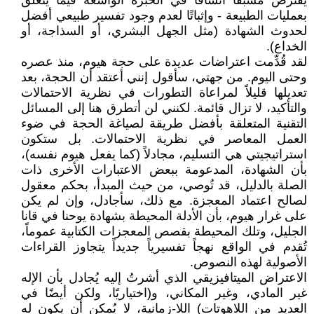
يفترض مسبقًا اتساقًا في الخبرة الواسعة فيما يتعلق
بعمليات الطبيعة - وإثباتًا لعدم وجود تفسير طبيعي أفضل
لحدوث الشهادة (مثل الجهل البشري، أو السذاجة، أو
الخداع).
لقد قُدِّمت اعتراضات عديدة على حجة هيوم، منذ عصره
وحتى اليوم. من جهتي، سأقول إنني أعتقد أن الحجة، بعد
تعديلها قليلاً لمراعاة التطورات في نظرية الاحتمالات
والتأكيد، لا تزال قائمة. لكنني لن أتطرق هنا إلى المسائل
التقنية المتعلقة بأفضل طريقة لصياغة الحجة في ضوء
العمل المعاصر في نظرية الاحتمالات. بل ستكون
استراتيجيتي هي التسليم، مجادلاً (كما يفعل هيوم نفسه)،
بأن الشهادة، المدعومة ببعض الاعتبارات الأخرى ذات
الصلة بالدليل، قد تُوصي، من حيث المبدأ، بحكم معقول
لصالح اعتماد المعجزة. مع ذلك، سأجادل، وإن لم يكن
على غرار هيوم، بأن الأدلة المحيطة بشهادة يوحنا في قانا
الجليل، وتلك المحيطة بقصص المعجزات الكتابية عموماً،
تُقدم في الواقع نهجاً تفسيرياً جديداً يتجاوز القراءات
الأصولية لهذه النصوص.
الاعتراض الميتافيزيقي الذي أشرتُ إليه يُجادل بأن الإله
غير المادي، وغير المكاني، و(اختياريًا، ولكن أيضًا في
العديد من اللاهوتات) اللا-زمانية، لا يُمكن أن يكون له