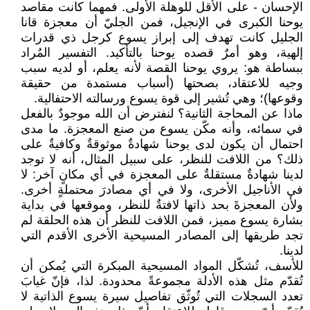
الإحسان - على الأقل للوهلة الأولى. فمهما كانت مقاصد
يوحنا الكبرى في الإنجيل، فمن الجليّ أن معجزة قانا
الجليل كانت تهدف إلى إبراز يسوع كرجل ذي قدرات
إلهية، وهو أمرٌ قصده يوحنا بالتأكيد. التفسير المُراد
ببساطة هو: يروي يوحنا القصة لأنه يعلم، أو لديه سبب
وجيه للاعتقاد، بصحتها (أسباب مستمدة من حقيقة
وقوعها)؛ وهي تُشير إلى قوة يسوع ورسالته الاحتفالية.
ماذا عن المحاجة الثانية؟ لنفترض أن الله موجودٌ بالفعل
في سمائه، وأنه مكّن يسوع من صنع المعجزة. ما مدى
احتمال أن يكون لدى يوحنا شهادةٌ موثوقةٌ وكافيةٌ على
ذلك؟ من اللافت للنظر، على سبيل المثال، أنه لا توجد
لدينا شهادةٌ مستقلةٌ على المعجزة في أي مكانٍ آخر: لا
في الأناجيل الأخرى، ولا في أي مصادرَ محتملةٍ أخرى.
ولأن المعجزةَ بحد ذاتها لافتةٌ للنظر، وموقعها في بداية
بشارة يسوع مميز، فمن اللافت للنظر أن هذه الحلقة لم
تجد طريقها إلى المصادر المسيحية الأخرى الأقدم التي
لدينا.
للأسف، تُشكّل المواد المسيحية المبكرة التي يُمكن أن
تُقدّم مثل هذه الأدلة مجموعةً محدودة. لذا، فإنّ غيابَ
تعدد السجلات التي تُوثّق تفاصيل سيرة يسوع الذاتية لا