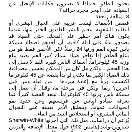
بحدود الطفو. فلماذا لا يعتبرون حكايات الإنجيل عن
السيادة على البحر مجرد خرافة؟
3- مبالغة زاحفة
قصص الأسماك ليست غريبة على الخيال البشري أو
التقاليد الشفهية. يتعلم البشر العاديون الحذر منها، عندما
يكون هناك أمر خطير على المحك. حتى الصياد قد
يصدق، بناءً على أدلة كافية، أن أحدهم اصطاد سمكة
باس كبيرة الفم وزنها 24 رطلاً. لكن الأحمق فقط هو من
يبتلع الطُعم إذا تفاخر صياد سمك كبير الفم بصيد يبلغ
وزنه 45 كيلوغراماً. أسماك الباس كبيرة الفم لا تصل إلى
هذا الحجم... ولكن هل كان من الممكن تحسين مصداقية
ذلك الصياد الكبير بما يكفي لو بدأ بقصة عن 45 كيلوغراماً
اكتسبت وزناً مع إعادة سردها - من قبله ومن قبل
آخرين؟ ربما: ولكن في مرحلة ما، وقبل أن نصل إلى
سمكة باس وزنها 45 كيلوغراماً، تبتعد القصة كثيراً عما
يعرفه صيادو الباس عن فريستهم وعن حدود نمو
الحيوانات عموماً. وينطبق الأمر نفسه على التجوال
المائي البشري، أو استخلاص النبيذ من الماء.
يُزعم أن دراسات، مثل تلك التي أجرتها Sherwin-White
شيروين-وايت(هامش 902) حول معدل الإضافة والتزيين