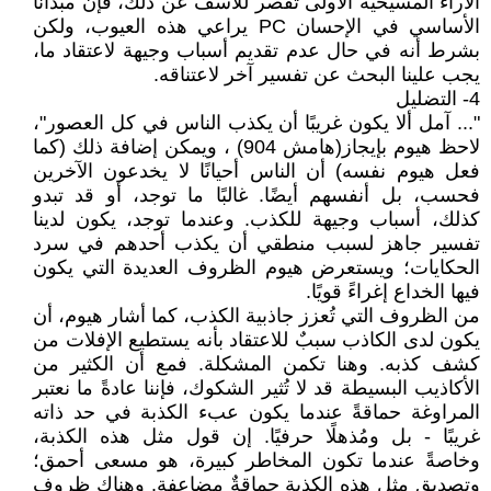
الآراء المسيحية الأولى تقصر للأسف عن ذلك، فإن مبدأنا
الأساسي في الإحسان PC يراعي هذه العيوب، ولكن
بشرط أنه في حال عدم تقديم أسباب وجيهة لاعتقاد ما،
يجب علينا البحث عن تفسير آخر لاعتناقه.
4- التضليل
"... آمل ألا يكون غريبًا أن يكذب الناس في كل العصور"،
لاحظ هيوم بإيجاز(هامش 904) ، ويمكن إضافة ذلك (كما
فعل هيوم نفسه) أن الناس أحيانًا لا يخدعون الآخرين
فحسب، بل أنفسهم أيضًا. غالبًا ما توجد، أو قد تبدو
كذلك، أسباب وجيهة للكذب. وعندما توجد، يكون لدينا
تفسير جاهز لسبب منطقي أن يكذب أحدهم في سرد
الحكايات؛ ويستعرض هيوم الظروف العديدة التي يكون
فيها الخداع إغراءً قويًا.
من الظروف التي تُعزز جاذبية الكذب، كما أشار هيوم، أن
يكون لدى الكاذب سببٌ للاعتقاد بأنه يستطيع الإفلات من
كشف كذبه. وهنا تكمن المشكلة. فمع أن الكثير من
الأكاذيب البسيطة قد لا تُثير الشكوك، فإننا عادةً ما نعتبر
المراوغة حماقةً عندما يكون عبء الكذبة في حد ذاته
غريبًا - بل ومُذهلًا حرفيًا. إن قول مثل هذه الكذبة،
وخاصةً عندما تكون المخاطر كبيرة، هو مسعى أحمق؛
وتصديق مثل هذه الكذبة حماقةٌ مضاعفة. وهناك ظروف