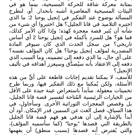
بمثابة معركة شاقة للحركة المسيحية، بينما هو في
البيئات المسيحية المعاصرة أشبه بانحدار. أو، لنطرح
المسألة بوضوح عند التفكير في إنجيل يوحنا 2: ما الذي
اختبره التلاميذ في قانا الجليل؟ هل اختبروا أي شيء من
شأنه أن يُثير قصة معجزة كهذه؛ وإذا كان الأمر كذلك،
فما هو؟ هل للسرد بأكمله في إنجيل يوحنا 2 أي أساس
تاريخي؟ من سجل الحدث الذي كان سيوفر المادة
المصدرية لمؤلف إنجيل يوحنا؟ هل كان المؤلف نفسه؟
على أي حال، ما الذي دفعه إلى تضمينه، وما السبب الذي
دفعه إلى الاعتقاد بأنه سيُصدَّق وسيعزز أهدافه في تأليف
الإنجيل؟
للأسف، لا يمكننا تقديم إجابات قاطعة على أيٍّ من هذه
الأسئلة، ولكن يُمكننا مع ذلك التفكير فيها، وربما طرح
تخمينات معقولة. سأبدأ باستعراض عينة جيدة على الأقل
من الخيارات الرئيسية المُتاحة لتفسير قصة قانا الجليل،
بل وقصص المعجزات التوراتية الأخرى. وسأحاول، في
هذا السياق، فصل الغث عن السمين قدر الإمكان. أود أن
أبدأ بالإشارة إلى أن هدفي هو فهم قصة قانا الجليل
بالطريقة التي قصدها "يوحنا" (كما سأسميه المؤلف)،
والتي يُفترض أنه قصدها (بسبب منطق) أن يفهمها