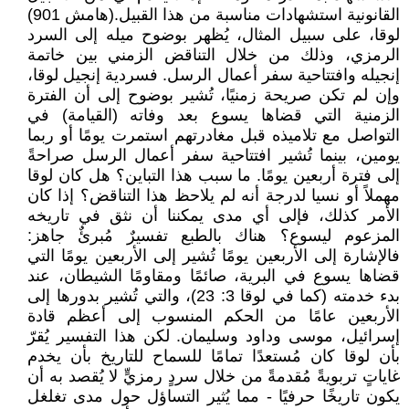
القانونية استشهادات مناسبة من هذا القبيل.(هامش 901)
لوقا، على سبيل المثال، يُظهر بوضوح ميله إلى السرد
الرمزي، وذلك من خلال التناقض الزمني بين خاتمة
إنجيله وافتتاحية سفر أعمال الرسل. فسردية إنجيل لوقا،
وإن لم تكن صريحة زمنيًا، تُشير بوضوح إلى أن الفترة
الزمنية التي قضاها يسوع بعد وفاته (القيامة) في
التواصل مع تلاميذه قبل مغادرتهم استمرت يومًا أو ربما
يومين، بينما تُشير افتتاحية سفر أعمال الرسل صراحةً
إلى فترة أربعين يومًا. ما سبب هذا التباين؟ هل كان لوقا
مهملاً أو نسيا لدرجة أنه لم يلاحظ هذا التناقض؟ إذا كان
الأمر كذلك، فإلى أي مدى يمكننا أن نثق في تاريخه
المزعوم ليسوع؟ هناك بالطبع تفسيرٌ مُبرئٌ جاهز:
فالإشارة إلى الأربعين يومًا تُشير إلى الأربعين يومًا التي
قضاها يسوع في البرية، صائمًا ومقاومًا الشيطان، عند
بدء خدمته (كما في لوقا 3: 23)، والتي تُشير بدورها إلى
الأربعين عامًا من الحكم المنسوب إلى أعظم قادة
إسرائيل، موسى وداود وسليمان. لكن هذا التفسير يُقرّ
بأن لوقا كان مُستعدًا تمامًا للسماح للتاريخ بأن يخدم
غاياتٍ تربويةً مُقدمةً من خلال سردٍ رمزيٍّ لا يُقصد به أن
يكون تاريخًا حرفيًا - مما يُثير التساؤل حول مدى تغلغل