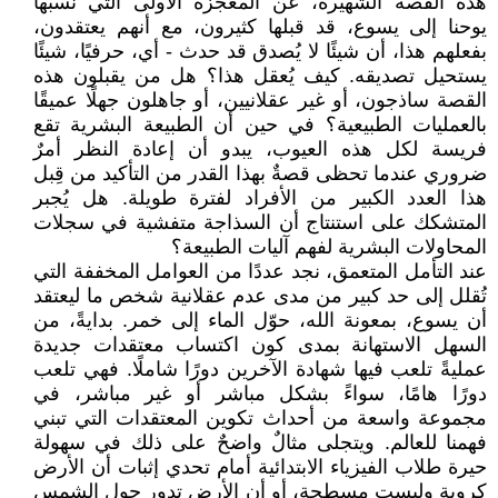
هذه القصة الشهيرة، عن المعجزة الأولى التي نسبها
يوحنا إلى يسوع، قد قبلها كثيرون، مع أنهم يعتقدون،
بفعلهم هذا، أن شيئًا لا يُصدق قد حدث - أي، حرفيًا، شيئًا
يستحيل تصديقه. كيف يُعقل هذا؟ هل من يقبلون هذه
القصة ساذجون، أو غير عقلانيين، أو جاهلون جهلًا عميقًا
بالعمليات الطبيعية؟ في حين أن الطبيعة البشرية تقع
فريسة لكل هذه العيوب، يبدو أن إعادة النظر أمرٌ
ضروري عندما تحظى قصةٌ بهذا القدر من التأكيد من قِبل
هذا العدد الكبير من الأفراد لفترة طويلة. هل يُجبر
المتشكك على استنتاج أن السذاجة متفشية في سجلات
المحاولات البشرية لفهم آليات الطبيعة؟
عند التأمل المتعمق، نجد عددًا من العوامل المخففة التي
تُقلل إلى حد كبير من مدى عدم عقلانية شخص ما ليعتقد
أن يسوع، بمعونة الله، حوّل الماء إلى خمر. بدايةً، من
السهل الاستهانة بمدى كون اكتساب معتقدات جديدة
عمليةً تلعب فيها شهادة الآخرين دورًا شاملًا. فهي تلعب
دورًا هامًا، سواءً بشكل مباشر أو غير مباشر، في
مجموعة واسعة من أحداث تكوين المعتقدات التي تبني
فهمنا للعالم. ويتجلى مثالٌ واضحٌ على ذلك في سهولة
حيرة طلاب الفيزياء الابتدائية أمام تحدي إثبات أن الأرض
كروية وليست مسطحة، أو أن الأرض تدور حول الشمس