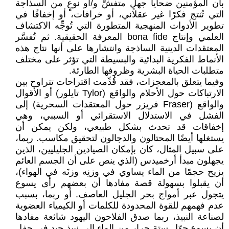
بأن المؤمنين ضحايا جهلٍ متفشٍّ و/أو نوعٍ من السذاجة
التي تُنتج فكرًا غير عقلاني، أو خرافات، أو إخفاقًا في
تطوير الأدوات المنهجية المتطورة التي تُوجِّه الاكتشاف
العلمي وإنتاج bona fide المعرفة الحقيقية. ثم تُفسَّر
المعتقدات الدينية الساذجة وانتشارها على أنها نتاج هذه
الأنماط الفكرية البدائية والبسيطة التي تؤثر على مختلف
متطلبات الحياة البشرية وظروفها الطارئة.
وفيما يتعلق بالمعجزات، فقد قُدِّمت اقتراحات تتراوح بين
الارتباكات حول الأحلام والواقع (Tylor تايلور) أو الأقوال
والواقع (Fraser فريزر حول المعتقدات السحرية) إلى
الفشل في الاستدلال الاستقرائي أو السببي، وهي
إخفاقات قد تحدث بشكل طبيعي، ولكن يمكن أن
يستغلها أيضًا المحتالون والدجالون لتحقيق مكاسب. ربما،
على سبيل المثال، كان بإمكان الصيادين الجليليين، الذين
يجهلون مبدأ أرخميدس (الذي ينص على أن الجسم العائم
يزيح حجمًا من الماء يساوي في وزنِه وزنَه في الهواء)،
أن يقبلوا بسهولة قصة مفادها أن بعضهم رأى يسوع
يتجول عبر أمواج بحر الجليل العاصف. أو ربما، بسبب
عدم فهمهم للقوة المحدودة للكلمات أو الكيمياء العضوية
لصناعة النبيذ، ربما صدق الفلاحون اليهود شائعة مفادها
أن يسوع حوّل ستة جرار من الماء إلى نبيذ جيد في حفل