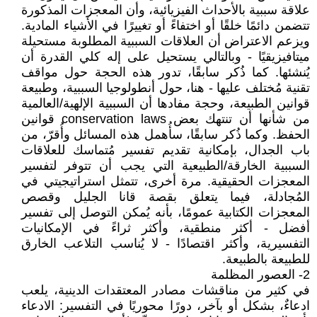
علاقة سببية بالأحداث الفيزيائية، وأن المعجزات المذكورة
تتضمن دائمًا خلقًا أو اختفاءً أو تغييرًا في الأشياء المادية.
ويزعم الاعتراض أن العلاقات السببية المطلوبة مستحيلة
ميتافيزيقيًا - وبالتالي يستحيل على إله كلي القدرة أن
يُنشئها. كما ذُكر سابقًا، تدور هذه الحجة حول مواقف
تقنية مُختلف عليها - هنا، حول أنطولوجيا السببية، وطبيعة
قوانين الطبيعة، وحجة مفادها أن السببية الإلهية/العالمية
من شأنها أن تنتهك بعض conservation laws قوانين
الحفظ. وكما ذُكر سابقًا، سأُهمل هذه المسائل وأُقرّ، من
باب الجدال، بإمكانية تقديم تفسير مُتماسك للعلاقات
السببية الخارقة/الطبيعية التي يجب أن تتوفر لتفسير
المعجزات الحقيقية. مرة أخرى، تتمثل استراتيجيتي في
المُجادلة، فيما يتعلق بقصة قانا الجليل وقصص
المعجزات الكتابية عمومًا، بأنه يُمكن التوصل إلى تفسير
أفضل - أكثر منطقية، وأكثر ثراءً في الإمكانيات
التفسيرية، وأكثر اقتصادًا - لا يُناسب التلاعب الخارق
للطبيعة بالطبيعة.
2- العصور المظلمة
في كثير من مناقشات مصادر المعتقدات الدينية، يلعب
ادعاءٌ، بشكل أو بآخر، دورًا محوريًا في التفسير: الادعاء