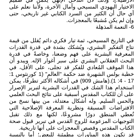
الأرضية.]، وذلك لأن التدخل الإلهي يكمن في صميم
الاختيار اليهودي المسيحي وآمال الآخرة، ولأننا نعلم على
أي حال أن الكثير من السرد الكتابي غير تاريخي، حتى
وإن لم يكن مُشبعًا بالمعجزات.
6- النعمة المذهِلة
في التاريخ المسيحي، ثمة تيار فكري دائم يُقلل من قيمة
نتاج التفكير البشري، ويُشكك بشدة في قدرة القدرات
المعرفية البشرية على فهم وضعنا، وخاصةً في قدرة
البحث العقلاني البشري على سبر أغوار الإله. ويبدو أن
هذا الموقف المُعادي للفكر قد تجلى، على الأقل، في
خطبة بولس الشهيرة ضد حكمة "العالم" (1 كورنثوس 1:
17 - 4: 1).(هامش 909) في أشكاله الأكثر تطرفًا، يمكن
استخدام هذا الشك في القدرات البشرية لتبرير الإصرار
على أن للكتاب المقدس أسبقية على نتائج البحث العلمي
والحس السليم. وله أشكال معتدلة، من بينها نسخ من
الافتراضات المسبقة ونظرية المعرفة الإصلاحية التي
تُعطي المنطق دورًا مشروعًا، لكنها مع ذلك تقبل
التوجيهات المزعومة للروح القدس في تبرير قبول صحة
الكتاب المقدس وقصص المعجزات على أنها تاريخية.
قد تكون هذه المناورات مطمئنة للبعض؛ أما بالنسبة