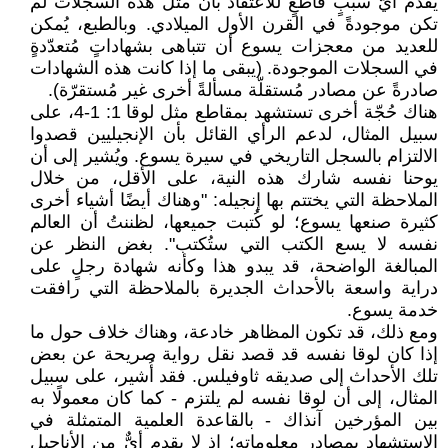
يُقدّم أيّ سببٍ قاطعٍ للاعتقاد بأنّ مثل هذه السجلات لم
تكن موجودةً في القرن الأول الميلادي. وبالطبع، يُمكن
للعديد من معجزات يسوع أن تتباهى بشهاداتٍ مُتعدّدةٍ
في السجلات الموجودة. (يبقى ما إذا كانت هذه الشهادات
صادرةً عن مصادر مُستقلّة مسألةً أخرى غير مُستقرّة).
هناك حُجّة أخرى تستشهد بمقاطع مثل لوقا 1: 1-4، على
سبيل المثال، لدعم الرأي القائل بأن الإنجيليين قصدوا
الالتزام بالسجل التاريخي في سيرة يسوع. ويُشير إلى أن
يوحنا نفسه شارك هذه النية، على الأقل، من خلال
الملاحظة التي يختتم بها إنجيله: "وهناك أيضًا أشياء أخرى
كثيرة صنعها يسوع؛ لو كُتبت جميعها، لظننتُ أن العالم
نفسه لا يسع الكتب التي ستُكتب". بغض النظر عن
المبالغة الواضحة، قد يبدو هذا وكأنه شهادة رجلٍ على
دراية واسعة بالأحداث الجديرة بالملاحظة التي رافقت
خدمة يسوع.
ومع ذلك، قد تكون المظاهر خادعة، وهناك خلاف حول ما
إذا كان لوقا نفسه قد قصد نقل رواية صريحة عن بعض
تلك الأحداث إلى صديقه ثاوفيلس. فقد أُشير، على سبيل
المثال، إلى أن لوقا نفسه لم يلتزم - كما كان معمولًا به
بين المؤرخين آنذاك - بالقاعدة العلمية المتمثلة في
الاستشهاد بمصادر معلوماته؛ إذ لا يقدم أيٌّ من الأناجيل