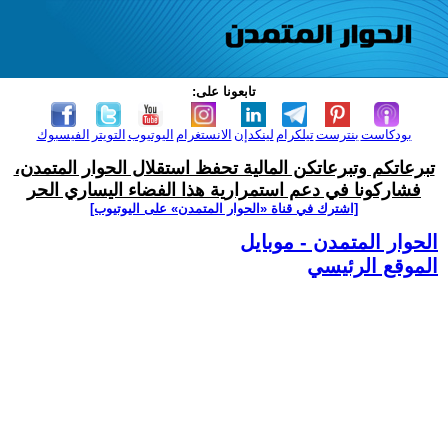
تابعونا على:
بودكاست
بنترست
تيلكرام
لينكدإن
الانستغرام
اليوتيوب
التويتر
الفيسبوك
تبرعاتكم وتبرعاتكن المالية تحفظ استقلال الحوار المتمدن،
فشاركونا في دعم استمرارية هذا الفضاء اليساري الحر
[اشترك في قناة ‫«الحوار المتمدن» على اليوتيوب]
الحوار المتمدن - موبايل
الموقع الرئيسي