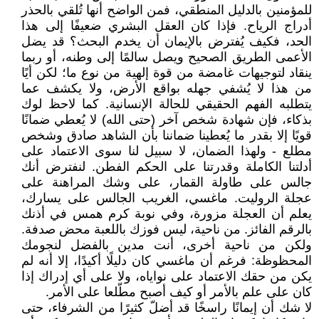
للمؤمنين بالدليل المنطقي، فمن الواضح أنها تُلقي بالحذر
أدراج الرياح. فإذا كان العقل البشري ضعيفًا إلى هذا
الحد، فكيف يُفترض بالإيمان أن يخدم البحث؟ قد يضل
الأعمى الطريق الصحيح ويصل سالمًا إلى وطنه، أو ربما
ينقاد لتوجيهات غامضة من قوة إلهية من نوع ما؛ لكن أيًا
من هذا لا يُشفي جهله بواقع الأرض، ولا يكشف عما
يتطلبه الفهم الحقيقي للحالة الإنسانية. كما لاحظ لوك
بذكاء، فإن شهادة شخص آخر (حتى الله) لا يُعطي ضمانًا
قويًا إلا بقدر ما يُعطينا ضماننا بأن الشاهد صادق وشخص
مطلع - ولهذا الضمان، لا سبيل لنا سوى الاعتماد على
أدلتنا الكاملة وقدرتنا على الحكم الفطن. لنفترض أنك
جالس على طاولة القمار، على وشك المراهنة على
عجلة الروليت. ماغسي، الغريب الجالس على يسارك،
يعلم أن العجلة مزورة، وفي نوبة كرم همس في أذنك
بالرقم الفائز. من ناحية، ليس فوزك باللعبة محض صدفة.
ولكن من ناحية أخرى، أنت مدين بالفضل لنجومك
المحظوظة: فرغم أن ماغسي كان دليلًا أكيدًا، إلا أنه لم
يكن من حقك الاعتماد على نواياه، ولا على أي إدراك إذا
كان على علم بالأمر أو كيف أصبح مطّلعا على الأمر.
لا شك أن إيمانًا راسخًا قد أضلّ كثيرًا من الشرفاء، حتى