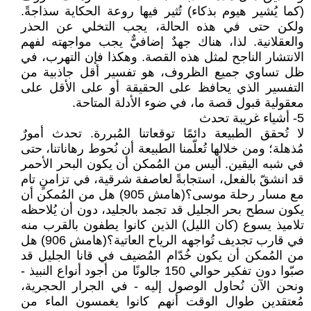
(كما يُشير هيوم بذكاء) تُثير فيها روعة الحكاية سذاجةً.
ولكن حتى في هذه الحالة، يجب التخلي عن الحذر
والعقلانية. لذا، هناك جهدٌ إضافيٌّ يجب مواجهته لفهم
الانتشار الناجح لمثل هذه القصة. وهكذا فإن التهرب، في
ظل تساوي جميع الظروف، هو تفسير أقل جاذبية من
التفسير الذي يحافظ على الحقيقة أو على الأقل على
معقولية قبول قصة ما، في ضوء الأدلة المتاحة.
5- أشياء غريبة تحدث
لا تُحقق الطبيعة دائمًا توقعاتنا المُبررة. تحدث أمورٌ
مُذهلة؛ ومن خلالها تُعلّمنا الطبيعة أن نُحوط رهاناتنا، حتى
في شبه اليقين. أليس من المُمكن أن يكون البحر الأحمر
قد انشقّ بالفعل، استجابةً لعاصفة شرقية، في تزامنٍ تام
مع مسار رحلة موسى؟(هامش 905) هل من المُمكن أن
يكون سطح بحر الجليل قد تجمد بالجليد، دون أن يُلاحظه
تلاميذ يسوع (كان الليل) الذين كانوا يطفون بالقرب منه
في قارب تجديف تُواجهه الرياح العاتية؟(هامش 906) هل
من المُمكن أن يكون خُدّام المُضيف في قانا الجليل قد
صبّوا دون تفكير حوالي 150 جالونًا من أجود أنواع النبيذ -
ونحن الآن نُحاول الوصول إليه - في الجرار الحجرية،
مُعتقدين طوال الوقت أنهم كانوا يغمسون الماء من