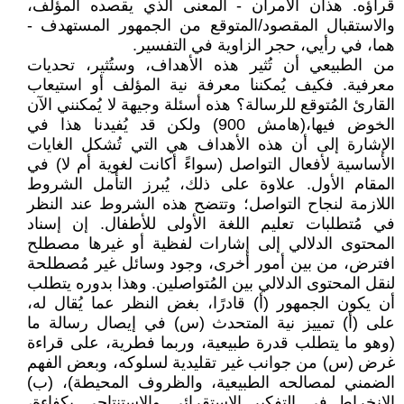
قراؤه. هذان الأمران - المعنى الذي يقصده المؤلف،
والاستقبال المقصود/المتوقع من الجمهور المستهدف -
هما، في رأيي، حجر الزاوية في التفسير.
من الطبيعي أن تُثير هذه الأهداف، وستُثير، تحديات
معرفية. فكيف يُمكننا معرفة نية المؤلف أو استيعاب
القارئ المُتوقع للرسالة؟ هذه أسئلة وجيهة لا يُمكنني الآن
الخوض فيها،(هامش 900) ولكن قد يُفيدنا هذا في
الإشارة إلى أن هذه الأهداف هي التي تُشكل الغايات
الأساسية لأفعال التواصل (سواءً أكانت لغوية أم لا) في
المقام الأول. علاوة على ذلك، يُبرز التأمل الشروط
اللازمة لنجاح التواصل؛ وتتضح هذه الشروط عند النظر
في مُتطلبات تعليم اللغة الأولى للأطفال. إن إسناد
المحتوى الدلالي إلى إشارات لفظية أو غيرها مصطلح
افترض، من بين أمور أخرى، وجود وسائل غير مُصطلحة
لنقل المحتوى الدلالي بين المُتواصلين. وهذا بدوره يتطلب
أن يكون الجمهور (أ) قادرًا، بغض النظر عما يُقال له،
على (أ) تمييز نية المتحدث (س) في إيصال رسالة ما
(وهو ما يتطلب قدرة طبيعية، وربما فطرية، على قراءة
غرض (س) من جوانب غير تقليدية لسلوكه، وبعض الفهم
الضمني لمصالحه الطبيعية، والظروف المحيطة)، (ب)
الانخراط في التفكير الاستقرائي والاستنتاجي بكفاءة،