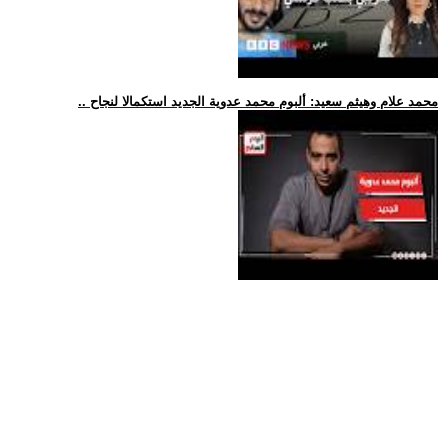
.. محمد علام وهيثم سعيد: ألبوم محمد عدوية الجديد استكمالا لنجاح