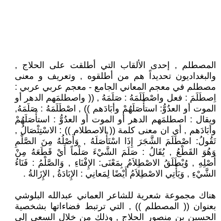
المصطلم , إحدى الألقاب التي أطلقت على الحلاج ,
والبغداديون تحديداً هم من أطلقوه , وتعريف و معنى
مصطلم في معجم المعاني الجامع - معجم عربي عربي :
اِصطَلَمَ : فعل واصْطَلَمَهُ : صَلَمَهُ , (( واصطلمَهم الدهر أو
الموت أو العدُوُّ: استأْصَلَهُمْ وأبَادَهم )) , اصْطَلَمَهُ : صَلَمَهُ,
ويقال : اصطلمَهم الدهر أو الموت أو العدُوُّ : استأْصَلَهُمْ
وأبَادَهم , أي ان معنى كلمة (( الاصطلام )) : الاسْتِئْصَالُ ,
تَقُولُ: اصْطَلَمَ الشَّجَرَ إِذَا اسْتَأْصَلَهُ , وَأَصْلُهُ مِنَ الصَّلْمِ
وَهُوَ القَطْعُ , يُقَالُ : صَلَمَ الشَّيْءَ صَلْماً أَيْ قَطَعَهُ مِنْ
أَصْلِهِ , وُيْطَلَقُ الاصْطِلاَمُ بِمَعْنَى: الإِفْنَاءِ , وَالصَّلْمُ : فَنَاءُ
الشَّيْءِ , وَيَأْتِي الاصْطِلاَمُ أَيْضًا لِمَعانِي : الإِبَادَةُ , الإِزَالةُ .
هناك مجموعة شعرية للشاعر العماني عبدالله البلوشي
بعنوان (( المصطلم )) , التي ترتبط فضاءاتها بشخصية
الحسين بن منصور الحلاج , وذلك من خلال السعي إلى