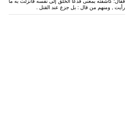
فقال: كاشفته بمعنى فدعا الخلق إلى نفسه فأنزلت به ما
رأيت , ومنهم من قال : بل جزع عند القتل .