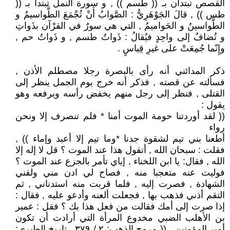
القصص تبتدآن بـ (( طسم )) , و سورة النمل تبتدأ بـ ((
طس )) , قالَ الجَوْهَرِيُّ : الصَّوابُ أَنْ تُجْمَعَ‏ الطَّواسيمُ‏ و
الطَّواسينُ و الحَواميمُ‏ , التي هي سورٌ في القرْآن‏ بذَواتِ‏
و تُضافُ إلى واحِدٍ فيُقالُ : ذَواتُ‏ طسم‏ , و ذَواتُ حم ,
وإِنّما جُمِعَتْ على غيرِ قِياسٍ .
ذكر المدائني أنه رأى بالبصرة رجلا مصطلم الأذن ,
فسألته عن قصته , فذكر أنه خرج يوم الجمل ينظر إلى
القتلى , فنظر إلى رجل منهم يخفض رأسه ويرفعه وهو
يقول :
(( لقد أوردتنا حومة الموت أمنا * فلم تنصرف إلا ونحن
رواء
أطعنا بني تيم لشقوة جدنا *وما تيم إلا أعبد وإماء )) ,
فقلت : سبحان الله , أتقول هذا عند الموت ؟ قل لا إله إلا
الله , فقال: يا ابن اللخناء , إياي تأمر بالجزع عند الموت ؟
فوليت عنه متعجبا منه , فصاح لي ادن مني ولقني
الشهادة , فصرت إليه , فلما قربت منه استدناني , ثم
التقم أذني فذهب بها , فجعلت ألعنه وأدعو عليه , فقال :
إذا صرت إلى أمك فقالت من فعل هذا بك ؟ فقل : عمير
بن الأهلب الضبي مخدوع المرأة التي أرادت أن تكون
أمير المؤمنين . (( مروج الذهب: ٢ / ٣٧٩ , تاريخ الطبري: