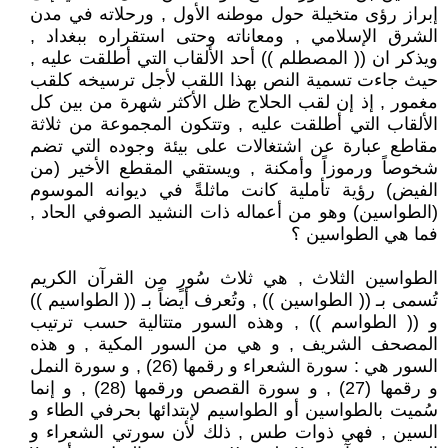
إبراز رؤى متخيلة حول موطنه الأول , ورحلاته في مدن
الشرق الإسلامي , ومعاناته وحتى استقراره ببغداد ,
ويذكر ان (( المصطلم )) أحد الألقاب التي أطلقت عليه ,
حيث جاءت تسمية النص بهذا اللقب لأجل ترسيخه كلقب
مغمور , إذ إن لقب الحلاج ظل الأكثر شهرة من بين كل
الألقاب التي أطلقت عليه , وتتكون المجموعة من ثلاثة
مقاطع عبارة عن اشتغالات على بيئة وجوده التي تضم
شخوصاً ورموزاً وأمكنة , ويستقي المقطع الأخير (من
الفيض) رؤية تأملية كانت ماثلةً في ديوانه الموسوم
(الطواسين) وهو من أعماله ذات النشيد الصوفي الحاد ,
فما هي الطواسين ؟
الطواسين الثلاث , هي ثلاث سُورٍ من القرآن الكريم
تُسمى بـ (( الطواسين )) , وتُعرف أيضاً بـ (( الطواسيم ))
و (( الطواسم )) , وهذه السور متتالية حسب ترتيب
المصحف الشريف , و هي من السور المكية , و هذه
السور هي : سورة الشعراء و رقمها (26) , و سورة النمل
و رقمها (27) , و سورة القصص ورقمها (28) , و إنما
سُميت بالطواسين أو الطواسيم لإبتدائها بحرفي الطاء و
السين , فهي ذوات طس , ذلك لأن سورتي الشعراء و