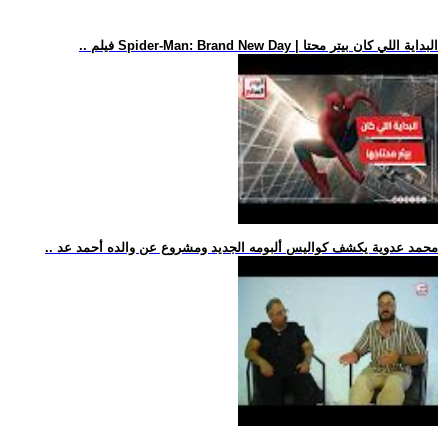
.. فيلم Spider-Man: Brand New Day | البداية اللي كان بيتر محتا
.. محمد عدوية يكشف كواليس ألبومه الجديد ومشروع عن والده أحمد عد