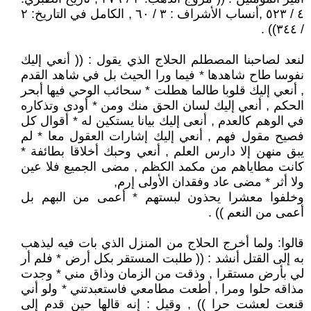
٤ / ٥٢٣ ,أنساب الأشراف : ٣ / ٦٠ , الكامل في التاريخ: ٢
/ ٣٤٤)) .
لنعد لصاحبنا المصطلم الحلاج الذي يقول : (( أنعي إليك
نفوسا طاح شاهدها * فيما ورا الحيث بل في شاهد القدم
, أنعي إليك قلوبا طالما هطلت * سحائب الوحي فيها أبحر
الحكم , أنعي إليك لسان الحق منك ومن * أودى وتذكاره
في الوهم كالعدم , أنعى إليك بيانا يستكين له * أقوال كل
فصيح مقول فهم , أنعي إليك إشارات العقول معا * لم
يبق منهن إلا دارس العلم , أنعي وحبك أخلاقا بطائفة *
كانت مطاياهم من مكمد الكظم , مضى الجميع فلا عين
ولا أثر * مضى عاد وفقدان الأولى إرم,
وخلفوا معشرا يحذون لبستهم * أعمى من البهم بل
أعمى من النعم )) .
قالوا: ولما أخرج الحلاج من المنزل الذي بات فيه ليذهب
به إلى القتل أنشد : (( طلبت المستقر بكل أرض * فلم أر
لي بأرض مستقرا , وذقت من الزمان وذاق مني * وجدت
مذاقه حلوا ومرا , أطعت مطامعي فاستعبدتني * ولو أني
قنعت لعشت حرا )) , وقيل : إنه قالها حين قدم إلى