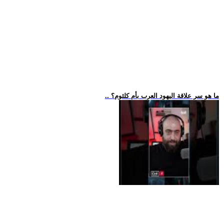
.. ما هو سر علاقة اليهود العرب بأم كلثوم؟