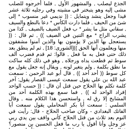
الجذع ليصلب , والمشهور الأول , فلما أخرجوه للصلب
مشى إليه وهو يتبختر في مشيته وفي رجليه ثلاثة عشر
قيدا وجعل ينشد ويتمايل : (( نديمي غير منسوب * إلى
شئ من الحيف , فلما دارت الكأس * دعا بالنطع والسيف
, سقاني مثل ما يشر * ب فعل الضيف بالضيف , كذا من
يشرب الراح * مع التنين في الصيف )) , ثم قال : ((
يستعجل بها الذين لا يؤمنون بها والذين آمنوا مشفقون
منها ويعلمون أنها الحق ))[الشورى: 18] , ثم لم ينطق بعد
ذلك حتى فعل به ما فعل , قالوا: ثم قدم فضرب ألف
سوط ثم قطعت يداه ورجلاه , وهو في ذلك كله ساكت
ما نطق بكلمة , ولم يتغير لونه , ويقال إنه جعل يقول مع
كل سوط (( أحد أحد )) , قال أبو عبد الرحمن : سمعت
عبد الله بن علي يقول سمعت عيسى القصار يقول: آخر
كلمة تكلم بها الحلاج حين قتل أن قال : (( حسب الواحد
إفراد الواحد له )) , فما سمع بهذه الكلمة أحد من
المشايخ إلا رق له , واستحسن هذا الكلام منه , وقال
السلمي : سمعت أبا بكر المحاملي يقول سمعت أبا
الفاتك البغدادي - وكان صاحب الحلاج - قال: رأيت في
النوم بعد ثلاث من قتل الحلاج كأني واقف بين يدي ربي
عز وجل وأنا أقول يا رب ما فعل الحسين بن منصور؟