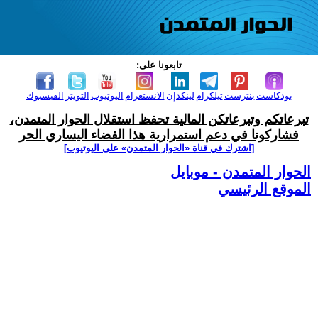
تابعونا على:
بودكاست
بنترست
تيلكرام
لينكدإن
الانستغرام
اليوتيوب
التويتر
الفيسبوك
تبرعاتكم وتبرعاتكن المالية تحفظ استقلال الحوار المتمدن،
فشاركونا في دعم استمرارية هذا الفضاء اليساري الحر
[اشترك في قناة ‫«الحوار المتمدن» على اليوتيوب]
الحوار المتمدن - موبايل
الموقع الرئيسي