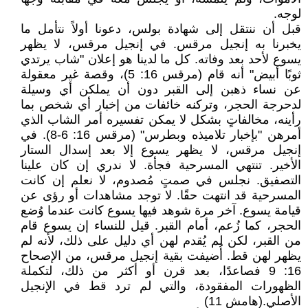
لوجه.
قبل أن ننتقل إلى شهادة بولس، دعونا أولاً نتأمل ما
يخبرنا به إنجيل مرقس. في إنجيل مرقس، لا يظهر
يسوع لأحد بعد وفاته. كل ما لدينا هو إعلان "شاب يرتدي
ثوبًا أبيض" أنه قام (مرقس 16: 5)، وقصة غير معقولة
عن نساء ذهبن إلى القبر دون أن يملكن أي وسيلة
لدحرجة الحجر، وتركنه خائفات من إخبار أي شخص بما
رأينه، مخالفاتٍ بشكل لا يمكن تفسيره أمر الشاب الذي
أمرهن "بإخبار تلاميذه وبطرس" (مرقس 16: 6-8). في
إنجيل مرقس، لا يظهر يسوع إلا بعد إسدال الستار
الأخير. تنتهي المسرحية فجأة. لا ندري إن كان علينا
التصفيق. نجلس في صمتٍ مُصدوم، لا نعلم إن كانت
المسرحية قد انتهت حقًا. لا توجد مشاهدات أو رؤى عن
قيامة يسوع. آخر مرة شوهد فيها يسوع كانت عندما وُضع
الحجر، كما زُعم، أمام القبر. قيل للنساء إن يسوع قام
من القبر، لكن لم يُقدم لهن أي دليل على ذلك، لأنه لم
يظهر لهن قط. أُضيفت بقية إنجيل مرقس، من الإصحاح
16: 9 فصاعدًا، بعد قرن أو أكثر من ذلك، لتكملة
الظهورات المفقودة، والتي لم ترد قط في الإنجيل
الأصلي.(هامش 11)