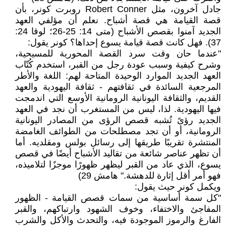
جادل آخرون، مثل Robert Conner روبرت كونر، بأن
قصة القيامة هي قصة أشباح. نعلم أن مؤلفي العهد
الجديد آمنوا بقصص الأشباح (متى 14: 25-26؛ لوقا 24:
37). فهل كانت قصة قيامة يسوع إحداها؟ كونر يقول:
"عندما حان وقت سرد القصة المحورية للمسيحية،
وشرح كيفية وسبب عودة رجل من القبر، استخدم كُتّاب
العهد الجديد الموارد الوحيدة المتاحة لهم: اللغة والأطر
المرجعية السائدة في ثقافتهم - ثقافة اليهودية والعهد
القديم، والثقافة اليونانية الرومانية الأوسع التي اندمجت
فيها اليهودية. لذا، ليس من المستغرب أن نجد في العهد
الجديد رؤىً تُشبه قصص الرؤى من المصادر اليونانية
الرومانية، أو أن تجد مصطلحات من الطوائف الغامضة
المنتشرة تقريبًا طريقها إلى رسائل بولس ومقلديه. أما
أن تظهر عناصر شائعة من تقاليد الأشباح أيضًا في قصص
يسوع، الذي عاد من القبر ليظهر ظهورًا موجزًا لتلاميذه،
فهو أمر أقل إثارة للدهشة." هامش 29)
ويكمل كونر حيث يقول:
"كل سمة أساسية من سمات قصص القيامة - الظهور
المفاجئ والاختفاء، وخوف الشهود وارتباكهم، والقبر
الفارغ والرموز الموجودة فيه، والتحدث والأكل والشرب