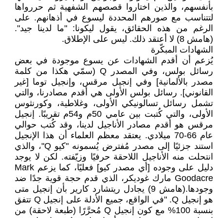
بأنفسهم، والذين اختاروا قصصهم الشفهية ثم حررواها
لتتناسب مع صورهم المحددة ليسوع في أذهانهم. على
الرغم من هذه الحقائق، يقول ليكونا: "ما لدينا جيد".
(هامش 8) لا أعتقد ذلك. ليس على الإطلاق.
الشهادات المبكّرة
يُزعم أن أقدم الشهادات عن يسوع موجودة في بعض
رسائل بولس، وفي المصدر Q (سمّي هكذا من كلمة
مصدر بالألمانية] وفي إنجيل مرقس، وإنجيل توما [غير
القانوني]. رسائل بولس الأولى هي أقدم مصادرنا، والتي
تشمل رسائل تسالونيكي الأولى، وغلاطية، وكورنثوس
الأولى، والتي كُتبت بين عامي 50م و54م تقريبًا. إنجيل
مرقس هو أقدم مصادر الأناجيل لدينا، وقد كُتب حوالي
عام 66-70 ميلادي. يعتقد معظم العلماء أن هذا الإنجيل
استند جزئيًا إلى مصدر مُفترض يُسمونه "كيو Q"، والذي
انتحلت منه الأناجيل اللاحقة حرفيًا وزيّفته. لكن لا يوجد
دليل على وجوده [أي مصدر كيو] فعليًا، كما يزعم Mark
Goodacre مارك غوديكر، الذي قدم حجة قوية جدًا ضد
وجودها.(هامش 9) يجادل ريتشارد كارير بأن إنجيل متى
هو إنجيل Q. "في الواقع، جميع الأدلة على إنجيل Q تتفق
بنسبة 100% مع كون إنجيل Q مُحرَّرًا (طبعة لاحقة) من