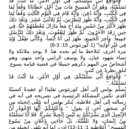
" فَالْوَاقِعُ أَنِّي سَلَّمْتُكُمْ، فِي أَوَّلِ الأَمْرِ، مَا كُنْتُ قَدْ
تَسَلَّمْتُهُ، وَهُوَ أَنَّ الْمَسِيحَ مَاتَ مِنْ أَجْلِ خَطَايَانَا وَفْقاً لِمَا
فِي الْكُتُبِ، وَأَنَّهُ دُفِنَ، وَأَنَّهُ قَامَ فِي الْيَوْمِ الثَّالِثِ وَفْقاً لِمَا
فِي الْكُتُبِ، وَأَنَّهُ ظَهَرَ لِبُطْرُسَ، ثُمَّ لِلاثْنَيْ عَشَرَ. وَبَعْدَ ذلِكَ
ظَهَرَ لأَكْثَرَ مِنْ خَمْسِ مِئَةِ أَخٍ مَعاً مَازَالَ مُعْظَمُهُمْ حَيًّا، فِي
حِينِ رَقَدَ الآخَرُونَ. ثُمَّ ظَهَرَ لِيَعْقُوبَ، وَبَعْدَ ذلِكَ لِلرُّسُلِ
جَمِيعاً. وَآخِرَ الْجَمِيعِ، ظَهَرَ لِي أَنَا أَيْضاً، وَكَأَنِّي طِفْلٌ وُلِدَ
فِي غَيْرِ أَوَانِهِ!" (1 كورنثوس 15: 3-8)
مرة أخرى، لنلاحظ ما لم نجده هنا. لا يوجد ملائكة ولا
نساء شهود عيان، ولا يوسف الرامي واحد منهم، وهم
أشخاصٌ من المهم ذكرهم جميعًا في قضية قيامة يسوع.
لنلقِ نظرةً عن كثب.
" فَالْوَاقِعُ أَنِّي سَلَّمْتُكُمْ، فِي أَوَّلِ الأَمْرِ، مَا كُنْتُ قَدْ
تَسَلَّمْتُهُ.."
يُسلّم بولس إلى أهل كورنثوس تقليدًا أو عقيدةً كنسيّةً
أقدم. تكمن المشكلة الرئيسية في تصريحه في أنه في
رسالته إلى أهل غلاطية، يُنكر بولس أنه تلقّى إنجيله من
أي شخص آخر، إذ يقول: " وَأُعْلِمُكُمْ، أَيُّهَا الإِخْوَةُ، أَنَّ
الإِنْجِيلَ الَّذِي بَشَّرْتُكُمْ بِهِ لَيْسَ إِنْجِيلاً بَشَرِيًّا. فَلا أَنَا تَسَلَّمْتُهُ
مِنْ إِنْسَانٍ، وَلا تَلَقَّنْتُهُ، بَلْ جَاءَنِي بِإِعْلانٍ مِنْ يَسُوعَ
الْمَسِيحِ." (غلاطية 1: 11-12) إذن، إما أنه تلقى إنجيله من