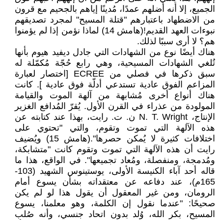
الجميع، إلا أنه أضلهم عمدًا، مُدينًا إياهم بالجحيم مع قرون
من الاضطهاد باعتبارهم "قتلة المسيح" لمجرد تصديقهم
نبوءات العهد القديم!(هامش 14) لماذا نؤمن إذا لم يؤمنوا
هم؟ لا أرى سببًا لذلك.
هناك أيضًا نوع من الشهادات التي جادل ديفيد هيوم بأنها
تُلغي الشهادات المسيحية، وهي رابع حُجّة مُكمّلة له
سبق ذكرها في فصلي من ECREE [اختصار لعبارة
المزاعم الفوق عادية تستدعي أدلّة فوق عادية ]. كانت
هناك أنواع أخرى مُشابهة من آلهة الموت والقيامة
المولودة من عذراء في القرن الأول. يُقرّ المُدافع الغزير
الإنتاج، N. T. Wright ن. ت. رايت، بهذا عند كتابته عن
هذه الآلهة التي تموت وتقوم، والتي "تحتوي على
اختلافات كثيرة لا يُمكن حصرها".(هامش 15) ويُضيف
رايت أن هذه الآلهة التي تموت وتقوم كانت "متشابكة،
ومُدمجة، ومنفصلة، ومُعاد تجميعها". في الواقع، هذا ما
قاله أحد آباء الكنيسة الأولى، يوستينوس الشهيد (103-
165م)، عند دفاعه عن معتقداته بشأن يسوع أمام
الرومان، ومن غير المعقول أن يقول هذا لو لم يكن
صحيحًا: "عندما نقول إن الكلمة، وهو معلمنا، يسوع
المسيح، بكر الله، وُلد بدون اتحاد جنسي، وأنه صُلب