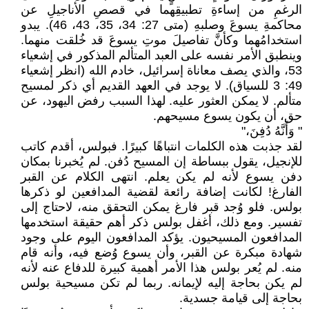
الرغمِ من إساءةِ تطبيقِهما في قصصِ الأناجيلِ عن
محاكمةِ يسوعَ وصلبهِ (متى 27: 34، 35، 43، 46). يبدو
استخدامُهما وكأنَّ تفاصيلَ موتِ يسوعَ قد خُلقت منهما.
وينطبق الأمر نفسه على العبد المتألم المذكور في إشعياء
53، والذي يصف معاناة إسرائيل، خادم الله (انظر إشعياء
49: 3 للسياق). لا يوجد في العهد القديم أي ذكر لمسيح
متألم. لا يمكن العثور عليه. لهذا السبب رفض اليهود، عن
حق، أن يكون يسوع مسيحهم.
" وَأَنَّهُ دُفِنَ،"
لقد جذبت هذه الكلمات انتباهًا كبيرًا. فبولس، أقدم كاتب
للإنجيل، يقول ببساطة إن المسيح دُفن. لم يُخبرنا بمكان
دفن يسوع لأنه لم يكن يعلم. انتهى الكلام عن القبر
الفارغ! لكانت إضافة رائعة لقضية المدافعين لو ذكرها
بولس. فلو وُجد قبر فارغ يمكن التحقق منه، لاحتاج إلى
تفسير. ومع ذلك، أغفل بولس ذكر أهم حقيقة استخدمها
المدافعون المسيحيون. يؤكد المدافعون اليوم على وجود
شهادة مبكرة عن القبر، وأن يسوع وُضع فيه، وأنه قام
منه. لم يُعر بولس هذا الأمر أهمية كبيرة للدفاع عنه لأنه
لم يكن بحاجة إليه لإيمانه. ربما لم تكن مسيحية بولس
بحاجة إلى قيامة جسدية.