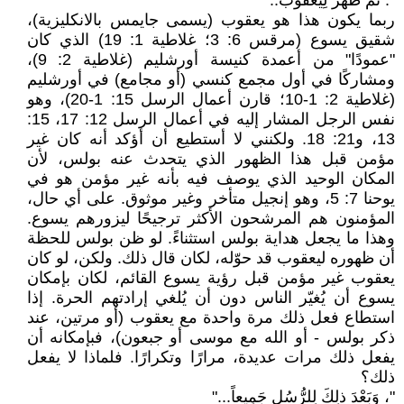
". ثُمَّ ظَهَرَ لِيَعْقُوبَ.."
ربما يكون هذا هو يعقوب (يسمى جايمس بالانكليزية)،
شقيق يسوع (مرقس 6: 3؛ غلاطية 1: 19) الذي كان
"عمودًا" من أعمدة كنيسة أورشليم (غلاطية 2: 9)،
ومشاركًا في أول مجمع كنسي (أو مجامع) في أورشليم
(غلاطية 2: 1-10؛ قارن أعمال الرسل 15: 1-20)، وهو
نفس الرجل المشار إليه في أعمال الرسل 12: 17، 15:
13، و21: 18. ولكنني لا أستطيع أن أؤكد أنه كان غير
مؤمن قبل هذا الظهور الذي يتحدث عنه بولس، لأن
المكان الوحيد الذي يوصف فيه بأنه غير مؤمن هو في
يوحنا 7: 5، وهو إنجيل متأخر وغير موثوق. على أي حال،
المؤمنون هم المرشحون الأكثر ترجيحًا ليزورهم يسوع.
وهذا ما يجعل هداية بولس استثناءً. لو ظن بولس للحظة
أن ظهوره ليعقوب قد حوّله، لكان قال ذلك. ولكن، لو كان
يعقوب غير مؤمن قبل رؤية يسوع القائم، لكان بإمكان
يسوع أن يُغيّر الناس دون أن يُلغي إرادتهم الحرة. إذا
استطاع فعل ذلك مرة واحدة مع يعقوب (أو مرتين، عند
ذكر بولس - أو الله مع موسى أو جبعون)، فبإمكانه أن
يفعل ذلك مرات عديدة، مرارًا وتكرارًا. فلماذا لا يفعل
ذلك؟
"، وَبَعْدَ ذلِكَ لِلرُّسُلِ جَمِيعاً..."