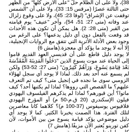
38)، ولا على أن الظلام حلّ "على الأرض كلها" من الظهر
حتى الثالثة عصرًا (مرقس 15: 33)، ولا على أن "الشمس
توقفت عن الإشراق" (لوقا 23: 45)، ولا على وقوع زلزال
عند وفاته (متى 27: 51، 54)، وآخر "عنيف" يوم قيامته
من القبر (متى 28: 2). هل يمكن أن تكون هذه الأحداث
قد وقعت بالفعل دون أي دليل يدعمها؟ على الرغم من
وجود بعض الأدلة الأثرية التي تتفق مع الروايات الإنجيلية،
إلا أنه لا يوجد ما يؤكد أي معجزة.(هامش 6)
لا يوجد دليل قاطع على أن قديسي العهد القديم قاموا
إلى الحياة عند موت يسوع الذين "دَخَلُوا الْمَدِينَةَ الْمُقَدَّسَةَ
بَعْدَ قِيَامَةِ يَسُوعَ، وَرَآهُمْ كَثِيرُونَ" (متى 27: 52-53) ولكن
لم يسمع عنه أحد بعد ذلك. لماذا لا يوجد أي سجل لهؤلاء
الزومبي سوى ما نجده في إنجيل متى؟ كيف تم التعرف
عليهم؟ ما القصص التي رووها؟ لماذا لم يكتبها أحد؟ كيف
ماتوا؟ أين قبورهم؟ لماذا لم يذكرهم الفيلسوف اليهودي
فيلون الإسكندري (20 ق.م-50 م) أو المؤرخ اليهودي
فلافيوس يوسيفوس (37-100 م)؟ كلاهما كانا معاصرين
لتلك الفترة. هذا الصمت يخبرنا الكثير. كما لا يوجد أي
دليل موضوعي يؤكد قيامة يسوع من بين الأموات، لأن
كفن تورينو يُعتبر الآن مزيفًا.(هامش 7)