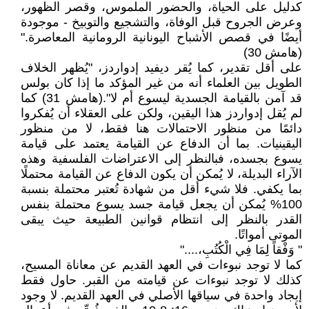
كدليل على الحياة، والحضور الملموس، وقصر الظهور،
وعرض الجروح قبل الوفاة، والتشجيع والتوبيخ - موجودة
أيضًا في قصص الأشباح اليونانية الرومانية المعاصرة."
(هامش 30)
على أقل تقدير، كما يُقر ديفيد إدواردز، "يُظهر الخلاف
الطويل بين العلماء أنه من غير المؤكد ما إذا كان بولس
قد آمن بالقيامة الجسدية ليسوع أم لا".(هامش 31) كما
لم يُقل إدواردز هذا اليقين، ولكن على العقلاء أن يُفكروا
دائمًا من منظور الاحتمالات هنا فقط، لا من منظور
اليقينيات. بما أن الدفاع عن القيامة يعتمد على قيامة
يسوع بجسده، فبالنظر إلى الاعتراضات الفلسفية وهذه
الآراء البديلة، لا يُمكن أن يكون الدفاع عن القيامة محتملًا
بما يكفي. فلا شيء أقل من شهادة تُعتبر محتملة بنسبة
100% يُمكن أن يجعل قيامة جسد يسوع محتملة بنفس
القدر بالنظر إلى انتظام قوانين الطبيعة حيث يبقى
الموتى أمواتًا.
" وَفْقاً لِمَا فِي الْكُتُبِ،...."
كما لا توجد نبوءات في العهد القديم عن معاناة المسيح،
كذلك لا توجد نبوءات عن قيامته من القبر. حاول فقط
إيجاد واحدة في سياقها الأصلي في العهد القديم. لا وجود