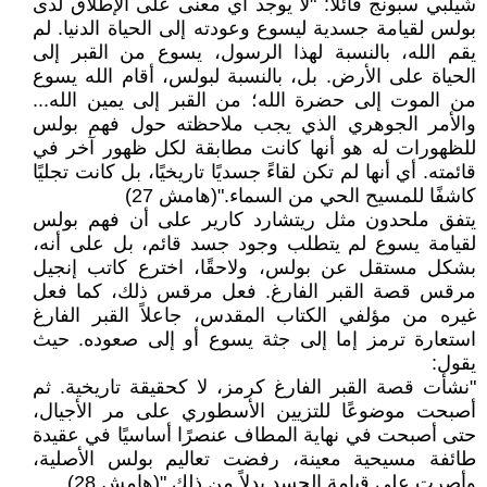
شيلبي سبونج قائلاً: "لا يوجد أي معنى على الإطلاق لدى
بولس لقيامة جسدية ليسوع وعودته إلى الحياة الدنيا. لم
يقم الله، بالنسبة لهذا الرسول، يسوع من القبر إلى
الحياة على الأرض. بل، بالنسبة لبولس، أقام الله يسوع
من الموت إلى حضرة الله؛ من القبر إلى يمين الله...
والأمر الجوهري الذي يجب ملاحظته حول فهم بولس
للظهورات له هو أنها كانت مطابقة لكل ظهور آخر في
قائمته. أي أنها لم تكن لقاءً جسديًا تاريخيًا، بل كانت تجليًا
كاشفًا للمسيح الحي من السماء."(هامش 27)
يتفق ملحدون مثل ريتشارد كارير على أن فهم بولس
لقيامة يسوع لم يتطلب وجود جسد قائم، بل على أنه،
بشكل مستقل عن بولس، ولاحقًا، اخترع كاتب إنجيل
مرقس قصة القبر الفارغ. فعل مرقس ذلك، كما فعل
غيره من مؤلفي الكتاب المقدس، جاعلاً القبر الفارغ
استعارة ترمز إما إلى جثة يسوع أو إلى صعوده. حيث
يقول:
"نشأت قصة القبر الفارغ كرمز، لا كحقيقة تاريخية. ثم
أصبحت موضوعًا للتزيين الأسطوري على مر الأجيال،
حتى أصبحت في نهاية المطاف عنصرًا أساسيًا في عقيدة
طائفة مسيحية معينة، رفضت تعاليم بولس الأصلية،
وأصرت على قيامة الجسد بدلاً من ذلك."(هامش 28)