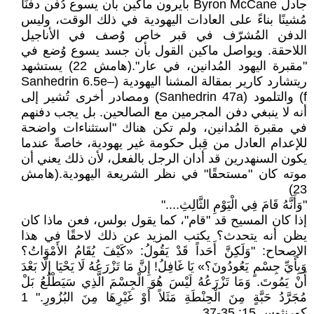
جادل Byron McCane بايرون ماكين بأن يسوع دُفن دفنًا
مُشينًا بناءً على العادات اليهودية في ذلك الوقت، وليس
الدفن المُشرّف في قبر خاص وُصف في الأناجيل
اللاحقة. ويواصل ماكين القول بأن جسد يسوع وُضع في
"مقبرة اليهود المُدانين، في عار".(هامش 22) يستشهد
ريتشارد كارير بمقالة المشنا اليهودية (Sanhedrin 6.5e–
f) والتلمود (Sanhedrin 47a) ومصادر أخرى تُشير إلى
أنه لا ينبغي دفن المجرمين مع الصالحين. بل يجب دفنهم
في مقبرة المُدانين، ولم تكن هناك "استثناءات واضحة
للإعدام العادل من قِبل حكومة غير يهودية، خاصةً عندما
يكون السنهدرين قد أدان الرجل بالفعل، لأن ذلك يعني أن
موته كان "مستحقًا" في نظر الشريعة اليهودية.(هامش
23)
"وَأَنَّهُ قَامَ فِي الْيَوْمِ الثَّالِثِ...."
إذا كان المسيح قد "قام"، كما يقول بولس، فعن ماذا كان
يظن أنه يتحدث؟ يكتب المزيد عن ذلك لاحقًا في هذا
الإصحاح: "وَلَكِنَّ أَحَداً قَدْ يَقُولُ: «كَيْفَ يُقَامُ الأَمْوَاتُ؟
وَبِأَيِّ جِسْمٍ يَعُودُونَ؟» يَا غَافِلُ! إِنَّ مَا تَزْرَعُهُ لَا يَحْيَا إِلّا بَعْدَ
أَنْ يَمُوتَ. وَمَا تَزْرَعُهُ لَيْسَ هُوَ الْجِسْمَ الَّذِي سَيَطْلُعُ بَلْ
مُجَرَّدُ حَبَّةٍ مِنَ الْحِنْطَةِ مَثَلاً أَوْ غَيْرِهَا مِنَ البُزُورِ." 1
كورنثوس 15: 35-37.