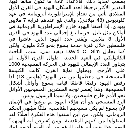
يصعب تحديد ذلك، فالأعداد عادةً ما تكون مبالغًا فيها.
التقدير الأكثر ترجيحًا لعدد السكان اليهود في القرن الأول
الميلادي يأتي من تعدادٍ للإمبراطورية الرومانية في عهد
كلوديوس (48 ميلادي)، والذي بلغ عددهم قرابة 7 ملايين
يهودي. إذا أضفنا اليهود خارج الإمبراطورية الرومانية في
أماكن مثل بابل، فربما بلغ إجمالي عدد اليهود في القرن
الأول 8 ملايين. ويُقدر عدد اليهود الذين عاشوا في
فلسطين خلال فترة خدمة يسوع بنحو 2.5 مليون. ولكن
كما يجادل David C. Sim ديفيد سي. سيم، الباحث
الكاثوليكي في العهد الجديد، "طوال القرن الأول، لم
يتجاوز العدد الإجمالي لليهود في الحركة المسيحية 1000
على الأرجح، وبحلول نهاية القرن، كانت الكنيسة
المسيحية في معظمها من غير اليهود".(هامش 13) لذا
رفض اليهود رفضًا قاطعًا قيامة يسوع وأوائل أشكال
المسيحية. وهذا يُفسر توجه المبشرين المسيحيين الأوائل
نحو الأمم خارج فلسطين، ولا سيما الرسول بولس.
الرد المسيحي هو أن هؤلاء اليهود لم يرغبوا في الإيمان
لأن يسوع لم يكن مسيحهم المُناسب، ملكًا سيُنهي الحكم
الروماني. ولكن، من أين استقوا هذه الفكرة أصلًا؟ لقد
استقواها من كتبهم المقدسة. ومن يُفترض أنه ألهمهم؟
إلههم. هذا يعني أنه على الرغم من أن إلههم أحبهم فوق