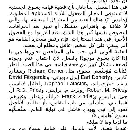
أن نجده."(هامش 1)
في هذا الفصل، سأجادل بأن قضية قيامة يسوع الجسدية
لا تستوفي المعيار المعقول للأدلة الاستثنائية المطلوبة.
(هامش 2) هناك العديد من المشاكل المتعلقة بها، والتي
لا علاقة لها بافتراض متشكك أو تحيز ضد الخرافات.
النصوص نفسها تُثير هذا الشك. عند اقترانها مع الفصول
الأخرى في هذه المختارات، فإن رفض معجزة القيامة هو
أمر ينبغي على كل شخص عاقل ومطلع أن يفعله.
العقبة الأولى التي يجب على المدافعين تجاوزها هي ما
إذا كان يسوع موجودًا بالفعل، لأن احتمال عدم وجوده
يُضعف بشكل كبير من حجة قيامته. في هذا الصدد، انظر
كتابات مُؤسِّسي يسوع، مثل Richard Carrier ريتشارد
كارير، وEarl Doherty إيرل دويرتي، وDavid Fitzgerald
ديفيد فيتزجيرالد، وRaphael Lataster رافائيل لاتاستر،
وRobert M. Price روبرت م. برايس، وR.G. Price آر.
جي. برايس، وFrank Zindler فرانك زيندلر، وغيرهم.
فيما يلي، سأُسلِّم، من باب النقاش، بأن تقاليد الأناجيل
تعود إلى نبي يهودي فاشل في نهاية العالم، سنُسمِّيه
يسوع.(هامش 3)
ما لدينا وما لا نملكه
عندما يتعلق الأمر بالدليل على قيامة يسوع من بين