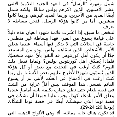
شمل مفهوم "الرسل" في العهد الجديد التلاميذ الاثني
عشر الأصليين، الذين ذكرهم بولس سابقًا، ولكنه شمل
أيضًا العديد من الآخرين، وربما العديد غيرهم، وربما كانوا
مبشرين. أما من كانوا هؤلاء الرسل، فنحن ببساطة لا
نعرف.
لنلخص ما سبق. إذا اعتُبرت قائمة شهود العيان هذه دليلاً
على قيامة يسوع من القبر، فهذا ببساطة غير منطقي،
خاصةً في الحالات التي لا يذكر فيها أسماء. عندما يتعلق
الأمر بالأشخاص الذين سمّاهم بولس، يبدو من المستبعد
جدًا أن يكون أهل كورنثوس قد التقوا بأيٍّ منهم شخصيًا.
فلماذا يُصدّق أهل كورنثوس بولس؟ ولماذا نفعل ذلك
اليوم؟ كنتُ أرغب في التحدث مع بعض أو كل هؤلاء
الذين يُسمّون شهودًا لأطرح عليهم بعض الأسئلة. بل ربما
كنتُ أرغب في الامتناع عن الحكم لأنني لم أرَ يسوع
القائم بنفسي. هذا الموقف ليس أقلّ غرابة من الشك
في قصة بلعام حتى نطق حماره بكلمة نابية أمامنا. عندما
يتعلق الأمر بادعاء كهذا، يجب علينا جميعًا أن نشكّك في
قصة توما الذي سيشكّك أيضًا في قصة توما الشكّاك
(يوحنا 20: 24-29).
قد تكون هناك حالة مماثلة، ألا وهي الألواح الذهبية التي