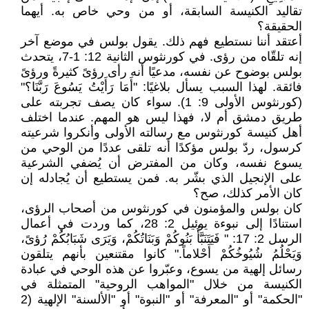
تقاليد الكنيسة السابقة، أو من وحي خاص به. أيهما
الحقيقة؟
أعتقد أننا نستطيع فهم ذلك. يقول بولس في موضع آخر
إنه تلقّاه من رؤى. في كورنثوس الثانية 12: 1-7، يتحدث
بولس بوضوح عن نفسه، مدعيًا أنه رأى رؤىً كثيرةً ورؤىً
فائقة. لهذا السبب يسأل بلاغيًا: "أَمَا رَأَيْتُ يَسُوعَ رَبَّنَا؟"
(كورنثوس الأولى 9: 1). سواء كان يصف تجربته على
طريق دمشق أم لا، فهذا ليس هو المهم. عندما اختلف
أهل كنيسة كورنثوس مع رسالته الأولى وأنكروا شرعيته
كرسول، ردّ بولس مؤكدًا أنه تلقى عددًا من الوحي من
يسوع نفسه، وكان من المفترض أن يُضفي الشرعية
على الإنجيل الذي بشّر به. فمن يستطيع أن يُجادله إن
كان الأمر كذلك، صح؟
كان بولس والمؤمنون في كورنثوس من أصحاب الرؤى،
استنادًا إلى نبوءة يوئيل 2: 28، كما وردت في أعمال
الرسل 2: 17: " فَيَتَنَبَّأُ بَنُوكُمْ وَبَنَاتُكُمْ، وَيَرَى شَبَابُكُمْ رُؤىً،
وَيَحْلُمُ شُيُوخُكُمْ أَحْلاماً." كانوا مقتنعين بأنهم يتلقون
رسائل إلهية من يسوع، وعبّروا عن هذه الوحي في عبادة
الكنيسة من خلال "المواهب الروحية" المتمثلة في
"الحكمة" أو "المعرفة" أو "النبوة" أو "الألسنة" الإلهية (2