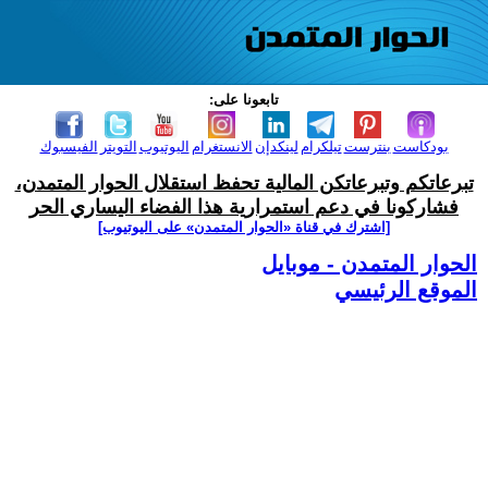
تابعونا على:
بودكاست
بنترست
تيلكرام
لينكدإن
الانستغرام
اليوتيوب
التويتر
الفيسبوك
تبرعاتكم وتبرعاتكن المالية تحفظ استقلال الحوار المتمدن،
فشاركونا في دعم استمرارية هذا الفضاء اليساري الحر
[اشترك في قناة ‫«الحوار المتمدن» على اليوتيوب]
الحوار المتمدن - موبايل
الموقع الرئيسي