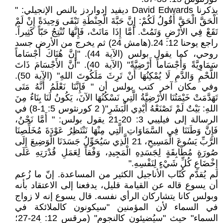
يذكرنا David Edwards ديفيد إدواردز بالنص الإنجيلي: "
الْحَقَّ الْحَقَّ أَقُولُ لَكُمْ: إِنَّ حَبَّةَ الْحِنْطَةِ تَبْقَى وَحِيدَةً إِنْ لَمْ
تَقَعْ فِي الأَرْضِ وَتَمُتْ. أَمَّا إِذَا مَاتَتْ، فَإِنَّهَا تُنْتِجُ حَبّاً كَثِيراً.
راجع يوحنا 12: 24.(هامش 24) ثم يخرج من الأرض جسد
روحي، كما يقول بولس (الآية 44). "إِنَّ هُنَاكَ أَجْسَاماً
سَمَاوِيَّةً وَأَجْسَاماً أَرْضِيَّةً" (الآية 40). "أَنَّ الأَجْسَامَ ذَاتَ
اللَّحْمِ وَالدَّمِ لَا يُمْكِنُهَا أَنْ تَرِثَ مَلَكُوتَ اللهِ" (الآية 50).
وفي مكان آخر كتب بولس أن " فَإِنَّنَا نَعْلَمُ أَنَّهُ مَتَى
تَهَدَّمَتْ خَيْمَتُنَا الأَرْضِيَّةُ الَّتِي نَسْكُنُهَا الآنَ، يَكُونُ لَنَا بِنَاءٌ مِنَ
اللهِ: بَيْتٌ لَمْ تَصْنَعْهُ أَيْدِي الْبَشَرِ"( 2 كورنثوس 5: 1-8) في
الرسالة إلى فيليبي 3: 20-21 يقول بولس: " أَمَّا نَحْنُ،
فَإِنَّ وَطَنَنَا فِي السَّمَاوَاتِ الَّتِي مِنْهَا نَنْتَظِرُ عَوْدَةَ مُخَلِّصِنَا
الرَّبِّ يَسُوعَ الْمَسِيحِ، 21 الَّذِي سَيُحَوِّلُ جَسَدَنَا الْوَضِيعَ إِلَى
صُورَةٍ مُطَابِقَةٍ لِجَسَدِهِ الْمَجِيدِ، وَفْقاً لِعَمَلِ قُدْرَتِهِ عَلَى
إِخْضَاعِ كُلِّ شَيْءٍ لِنَفْسِهِ."
لم يُقدّم كُتّاب الأناجيل الكثير من المساعدة. إنّ ما زُعم
أن يسوع قاله عن القيامة قليل، يدفعنا إلى الاعتقاد بأنه
وبولس كانا يتشاركان الرأي نفسه. قال يسوع إنه لا زواج
في السماء لأن المؤمنين "سيكونون كالملائكة في
السماء" حيث "سيُضيئون كالنجوم" (مرقس 12: 24-27؛