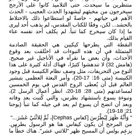
منتظرين ما سيحدث. حتى التلاميذ كانوا على الأرجح
سيخرجون من مخبئهم ليشهدوا الحدث العجيب - الحدث
الأهم في حياتهم - خاصةً لو استطاعوا ذلك بالاختلاط
بالحشد... لكن، وفقًا للكتاب المقدس، لم يذهب أحد ليرى
ما إذا كان سيخرج كما تنبأ. لم يكلف أحد نفسه عناء
القيام بذلك.
النقطة التي يطرحها كيكيبن هي الحقيقة الصادمة
المتمثلة في أن هذه النبوءات قد اختُلقت بعد وقوع
الأحداث، وأن بعض ما نقرأه في الأناجيل غير صحيح.
(هامش 32) لا تندهشوا كثيرًا، فهناك أدلة كثيرة على هذا
النوع من التحريفات، مثل وصف نظام الكنيسة قبل وجود
الكنيسة (متى 16: 17-20)، وأمر البعثة العظمى بتبشير
العالم قبل أن يُعطى الروح القدس في يوم الخمسين
لمساعدتهم (متى 28: 18-20، انظر أعمال الرسل 2)،
ونبوءة يسوع باستشهاد بطرس، والتي كُتبت بعد وفاته
وبعد أن اتضح أن يسوع لم يعد في جيله كما تنبأ (يوحنا
21: 18-19).
" وَأَنَّهُ ظَهَرَ لِبُطْرُسَ [كفاس Cephas]، ثُمَّ لِلاثْنَيْ عَشَرَ..."
من المرجح أن يكون كيفاس هنا هو الرسول بطرس.
يزعم بولس أن المسيح ظهر "للاثني عشر". هناك خطأٌ ما