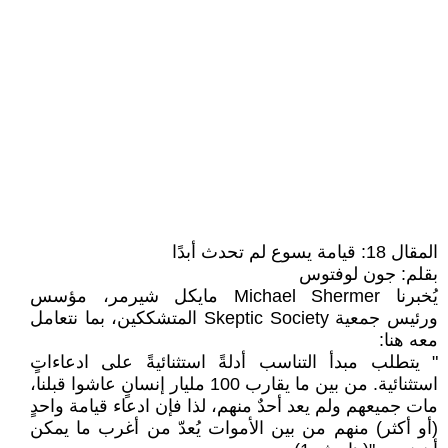
المقال 18: قيامة يسوع لم تحدث أبدًا
بقلم: جون لوفتوس
يُخبرنا Michael Shermer مايكل شيرمر، مؤسس
ورئيس جمعية Skeptic Society المتشككين، بما نتعامل
معه هنا:
" يتطلب مبدأ التناسب أدلةً استثنائيةً على ادعاءاتٍ
استثنائية. من بين ما يقارب 100 مليار إنسانٍ عاشوا قبلنا،
مات جميعهم ولم يعد أحدٌ منهم، لذا فإن ادعاء قيامة واحدٍ
(أو أكثر) منهم من بين الأموات يُعدّ من أغرب ما يمكن