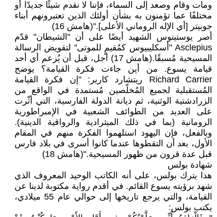
ومات وقام وصعد إلى السماء، فإننا لا نقدم شيئًا جديدًا أو
مختلفًا عما تؤمنون به بشأن أولئك الذين تعتبرونهم أبناء
جوبيتر [أي الإله الروماني الأعلى]."(هامش 16)
أصر يوستينوس الشهيد أيضًا على أن "الشيطان" قدّم
Asclepius "أسكليبيوس كمُقيمٍ للموتى" لتقويض الرسالة
المسيحية مُسبقًا.(هامش 17) أجل، قبل أن يُزعم أي أحد
قيامة يسوع. من أين جاءت فكرة القيامة؟ يوضح
Richard Carrier ريتشارد كارير: "إن فكرة القيامة
المُستقبلية لجميع المُخلّصين مُستمدة في الواقع من
الزرادشتية الوثنية، ثم ديانة الدولة الفارسية، التي أثّرت
على العديد من الطوائف الشعبية في الإمبراطورية
الرومانية (بما في ذلك الميثرادية والرواقية الدينية).
وبالفعل، فإن اليهود استلهموا الفكرة منهم في المقام
الأول، بعد أن التقطوها عندما كانوا أسرى في بلاد فارس
قبل عدة قرون من ظهور المسيحية."(هامش 18)
شهادة بولس
هذا يترك بولس، على أنه الكاتب الوحيد المعروف الذي
شهد برؤيته يسوع القائم. في أقدم رواية مكتوبة لدينا عن
القيامة، والتي يرجع تاريخها إلى حوالي عام 55 ميلادي،
يكتب بولس: