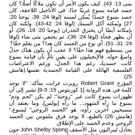
متى 13: 43). كيف يكون الأمر أن تكون ملاكًا أصلًا؟ كان
جسد قيامة يسوع غريبًا جدًا. في الأناجيل اللاحقة، كان
جسد يسوع جسدًا يُمكن لمسه (لوقا 24: 39، يوحنا 20:
27) ويُمكنه أكل السمك (لوقا 24: 42-43). ولكنه كان
بإمكانه أيضًا أن يخترق الجدران (يوحنا 20: 19، 26)، أو
أن يظهر فجأة (لوقا 24: 36)، ثم يختفي متى شاء (لوقا
24: 31، 51). أي نوع من الجسد كان هذا؟ من يعلم حقًا؟
من يستطيع فهم هذا حقًا؟ لا عجب أن يكون هناك جدلٌ
واسعٌ حوله. فالإنجيليون على يقينٍ تامٍّ بأن قيامة يسوع
كانت جسديةً، رغم هذا الجدل، ورغم الاعتراضات
الفلسفية الهائلة على القيامة الجسدية نفسها.(هامش
25)
المؤرخ Robert Grant روبرت غرانت متأكد: "لا توجد
كلمة في هذه الرواية [1 كورنثوس 15: 3-8] تشير إلى أن
ظهورات يسوع كانت غير "روحية": لم يكن "لحم ودم"
يسوع ما رآه الشهود... ما رآه [بولس]، وما يعتقد أن
مسيحيين آخرين رأوه، هو "الجسد الروحي" ليسوع."
(هامش 26) بالطبع، لا يوجد فرق ملموس بين الجسد
الروحي وعدم الجسد على الإطلاق.
يجادل ليبراليون مثل الأسقف John Shelby Spong جون