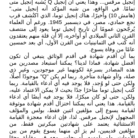
إنجيل مرقس... وهذا يعني أن إنجيل Q يُشبه إنجيل متى
تمامًا. في الواقع، من شبه المؤكد أنه إنجيل متى."
(هامش 10) وأخيرًا، هناك إنجيل توما، الذي اكتُشف قرب
نجع حمادي، مصر، في ديسمبر 1945. ورغم أن العلماء
يُرجّحون عمومًا أن تاريخ إنجيل توما يعود إلى منتصف
القرن الثاني الميلادي أو أواخره، إلا أن قلة منهم يعتقدون
أنه كُتب في الثمانينيات من القرن الأول، أي بعد خمسين
عامًا من وفاة يسوع.
بما أن أقدم شهادة في أقدم الوثائق ينبغي أن تكون
أفضل شهادة، فماذا لدينا؟ يمكننا استبعاد مصدرين من
هذه المصادر بسرعة لكونهما غير موجودين، وغير ذي
صلة، و/أو شهادة متأخرة. ربما لم يكن "Q" موجودًا أصلًا،
ولكن حتى لو وُجد، فلا يوجد فيه أي ادعاء بالقيامة. ربما
كُتب إنجيل توما متأخرًا جدًا بحيث لا يمكن الاعتماد عليه،
ولكن، حتى لو كان مبكرًا، فلا يوجد فيه أيضًا أي ادعاء
بالقيامة. هذا يعني أنه يمكننا اختزال أقدم شهادة موثوقة
لقيامة يسوع إلى مؤلفين اثنين فقط، بولس والمؤلف
المجهول لإنجيل مرقس. لذا، فإن ادعاء معجزة القيامة
الاستثنائية يعتمد على شهادتين مبكرتين فقط، من
مؤلفين قديمين، لم يرَ أي منهما يسوع يقوم من بين
الأموات، ولم يلمسه، أو يجلس معه في مقابلة وجهًا