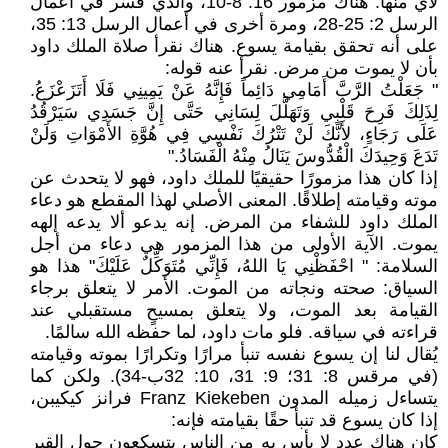
لأي منها. هناك مزمور 16: 8-10، والذي فُسِّر في أعمال
الرسل 2: 25-28، ومرة أخرى في أعمال الرسل 13: 35،
على أنه تحقق بقيامة يسوع. هناك نقرأ صلاة الملك داود
بأن لا يموت من مرض. نقرأ عنه قوله:
" جَعَلْتُ الرَّبَّ أَمَامِي دَائِماً فَإِنَّهُ عَنْ يَمِينِي فَلَا أَتَزَعْزَعُ.
لِذَلِكَ فَرِحَ قَلْبِي وَتَهَلَّلَ لِسَانِي حَتَّى إِنَّ جَسَدِي سَيَرْقُدُ
عَلَى رَجَاءٍ، لأَنَّكَ لَنْ تَتْرُكَ نَفْسِي فِي هُوَّةِ الأَمْوَاتِ وَلَنْ
تَدَعَ وَحِيدَكَ الْقُدُّوسَ يَنَالُ مِنْهُ الْفَسَادُ."
إذا كان هذا مزمورًا حقيقيًا للملك داود، فهو لا يتحدث عن
موته وقيامته إطلاقًا. المعنى الأصلي لهذا المقطع هو دعاء
الملك داود للشفاء من المرض. إنه يدعو ألا يدعه إلهه
يموت. الآية الأولى من هذا المزمور هي دعاء من أجل
السلامة: " احْفَظْنِي يَا اللهُ، فَإِنِّي مُتَوَكِّلٌ عَلَيْكَ" هذا هو
السياق: صحته ونجاته من الموت. الأمر لا يتعلق برجاء
القيامة بعد الموت، ولا يتعلق بمسيحٍ مستقبلي عند
قراءته في سياقه. فلو مات داود، لما حفظه الله سالمًا.
يُقال لنا إن يسوع نفسه تنبأ مرارًا وتكرارًا بموته وقيامته
(في مرقس 8: 31؛ 9: 31، 10: 32ب-34). ولكن كما
يتساءل زميله المدون Franz Kiekeben فرانز كيكيبن،
إذا كان يسوع قد تنبأ حقًا بقيامته فإنه:
كان هناك عدد لا بأس به من الناس يتسكعون حول القبر