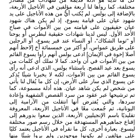
كل ما لدينا هو أدلة قديمة من شهادات من مصادر
مختلفة، كما رواها لنا أربعة مؤلفين في الأناجيل الأربعة،
بالإضافة إلى بولس. لم يُكتب أيٌّ من هذه الأناجيل على يد
شهود عيان على قيامة يسوع، إذ لم يكن هناك شهود
عيان حقيقيون على قيامته من بين الأموات في صباح
الأحد الأول. ليس لدينا شهادات حقيقية لبطرس أو يوحنا
أو "توما الشكاك"، أو النساء عند قبر يسوع، أو الرجلين
على طريق عمواس، أو أكثر من خمسمائة أخ [لاحظ أنهم
أصلا إخوة في الإيمان] ادعى بولس أنهم رأوا يسوع القائم
من بين الأموات في آن واحد. كما لا نملك أي كلمات من
يسوع بعد عيد الفصح. باستثناء بولس، الذي ادعى أنه رأى
يسوع القائم من بين الأموات، لكنه لا يخبرنا شيئًا يُذكر
عن يسوع الذي سار على الأرض، إن كل ما يُقال لنا يأتي
من شخص لم يكن شاهد عيان. هذه أدلة مسموعة، كما
تم ترشيحها عبر عقود من سرد القصص الشفهية وإعادة
سردها، والتي يُفترض أنها انتقلت من الآرامية إلى
اليونانية، ثم جُمعت معًا في الأناجيل الأربعة، المعروفة
تقليديًا باسم الإنجيليين الأربعة، الذين سعوا بدورهم إلى
إقناع جماهيرهم المستهدفة من خلال رسم صور مختلفة
ليسوع. بعبارة أخرى، كل ما نقرأه في الأناجيل يعتمد كليًا
على مؤلفين لم يكونوا موجودين ولم يروا شيئًا منها