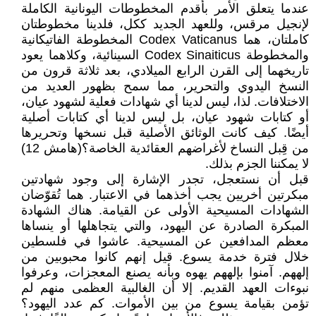
عندما يتعلق الأمر بأقدم المخطوطات اليونانية الكاملة
لإنجيل مرقس، وللعهد الجديد ككل، فلدينا مخطوطتان
كاملتان، هما Codex Vaticanus المخطوطة الفاتيكانية
والمخطوطة Codex Sinaiticus السينائية، وكلاهما يعود
تاريخهما إلى القرن الرابع الميلادي، بعد ثلاثة قرون من
النسخ اليدوي والتحرير، مما سمح بظهور العديد من
الاختلافات. لذا، ليس لدينا أي شهادات فعلية لشهود عيان،
أو كتابات شهود عيان، بل ليس لدينا أي كتابات أصلية
أيضًا. كيف كانت الوثائق الأصلية قبل نسخها وتحريرها
من قِبل النساخ لأغراضهم العقائدية الخاصة؟(هامش 12)
لا يمكننا الجزم بذلك.
قبل أن نستعجل، تجدر الإشارة إلى وجود شهادتين
مبكرتين أخريين يجب أخذهما في الاعتبار. هما تُقوّضان
الشهادات المسيحية الأولى عن القيامة. هناك الشهادة
المبكرة الصادرة عن اليهود، والتي يتجاهلها أو ينساها
معظم المدافعين عن المسيحية. عاشوا في فلسطين
خلال فترة خدمة يسوع. قيل إنهم كانوا محبوبين من
إلههم. آمنوا بإلههم يهوه وبأنه يصنع المعجزات، وعرفوا
نبوءات العهد القديم. إلا أن الغالبية العظمى منهم لم
تؤمن بقيامة يسوع من بين الأموات. كم عدد اليهود؟