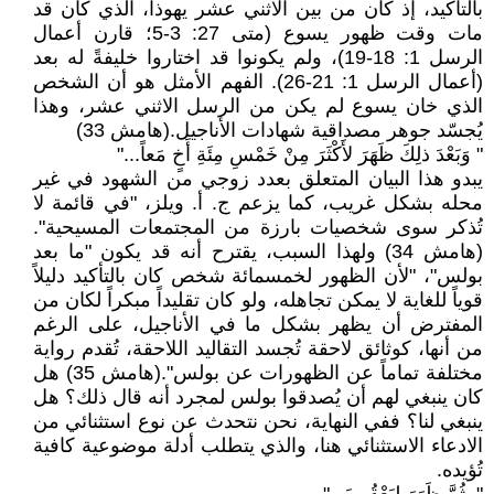
بالتأكيد، إذ كان من بين الاثني عشر يهوذا، الذي كان قد
مات وقت ظهور يسوع (متى 27: 3-5؛ قارن أعمال
الرسل 1: 18-19)، ولم يكونوا قد اختاروا خليفةً له بعد
(أعمال الرسل 1: 21-26). الفهم الأمثل هو أن الشخص
الذي خان يسوع لم يكن من الرسل الاثني عشر، وهذا
يُجسّد جوهر مصداقية شهادات الأناجيل.(هامش 33)
" وَبَعْدَ ذلِكَ ظَهَرَ لأَكْثَرَ مِنْ خَمْسِ مِئَةِ أَخٍ مَعاً..."
يبدو هذا البيان المتعلق بعدد زوجي من الشهود في غير
محله بشكل غريب، كما يزعم ج. أ. ويلز، "في قائمة لا
تُذكر سوى شخصيات بارزة من المجتمعات المسيحية".
(هامش 34) ولهذا السبب، يقترح أنه قد يكون "ما بعد
بولس"، "لأن الظهور لخمسمائة شخص كان بالتأكيد دليلاً
قوياً للغاية لا يمكن تجاهله، ولو كان تقليداً مبكراً لكان من
المفترض أن يظهر بشكل ما في الأناجيل، على الرغم
من أنها، كوثائق لاحقة تُجسد التقاليد اللاحقة، تُقدم رواية
مختلفة تماماً عن الظهورات عن بولس".(هامش 35) هل
كان ينبغي لهم أن يُصدقوا بولس لمجرد أنه قال ذلك؟ هل
ينبغي لنا؟ ففي النهاية، نحن نتحدث عن نوع استثنائي من
الادعاء الاستثنائي هنا، والذي يتطلب أدلة موضوعية كافية
تُؤيده.