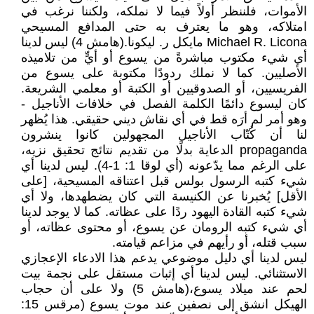
الأموات، فلننظر أولاً فيما لا نملكه، ولكننا نرغب في
امتلاكه، وهو ما يعترف به حتى المدافع المسيحي
Michael R. Licona مايكل ر. ليكونا.(هامش 4) ليس لدينا
أي شيء مكتوب مباشرةً من يسوع أو أيٍّ من تلاميذه
الأصليين. كما لا نملك ردودًا مكتوبة على يسوع من
الفريسيين، أو الصدوقيين أو الكتبة أو معلمي الشريعة.
كان ليسوع دائمًا الكلمة الفصل في خلافات الأناجيل -
وهو أمر لم أرَه قط في أي نقاش ديني حقيقي. هذا يُظهر
لنا أن كُتّاب الأناجيل المجهولين كانوا ينشرون
propaganda الدعاية بدلًا من تقديم نتائج تحقيق نزيه،
على الرغم مما يدّعونه (أي لوقا 1: 1-4). ليس لدينا أي
شيء كتبه الرسول بولس قبل اعتناقه المسيحية، [على
الأقل] يُخبرنا عن الكنيسة التي كان يضطهدها، ولا أي
شيء كتبه القادة اليهود ردًا على عظاته. كما لا يوجد لدينا
أي شيء كتبه الرومان عن يسوع، أو محتوى عظاته، أو
سبب قتله، أو رأيهم في مزاعم قيامته.
ليس لدينا أي دليل موضوعي يدعم هذا الادعاء الإعجازي
الاستثنائي. ليس لدينا أي إثبات مستقل على نجمة بيت
لحم عند ميلاد يسوع،(هامش 5) ولا على أن حجاب
الهيكل انشق إلى نصفين عند موت يسوع (مرقس 15: