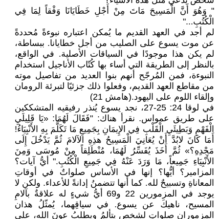
شخص يدّعي مثل هذه الأشياء؟
" وَهُوَ أَنَّ الْمَسِيحَ مَاتَ مِنْ أَجْلِ خَطَايَانَا وَفْقاً لِمَا فِي
الْكُتُبِ..."
لم أجد في العهد القديم ما يُمكن اعتباره نبوءةً مُحددةً
عن موت يسوع على الصليب من أجل خطايانا. ببساطة،
لم يكن هذا موجودًا في السياقات الأصلية. في الواقع،
بالنظر إلى الطريقة التي أساء بها كُتّاب الأناجيل استخدام
النبوءة، فمن المُرجّح أنهم بنوا العديد من تفاصيل موته
من مقاطع العهد القديم، وفعلوا ذلك جزئيًا لتبرئة الرومان
وإلقاء اللوم على اليهود.(هامش 21)
في لوقا 24: 25-27، نجد يسوع يُنذر رفيقيه المتشككين
على طريق عمواس. نقرأ هناك: "فَقَالَ لَهُمَا: «يَا قَلِيلَيِ
الْفَهْمِ وَبَطِيئَيِ الْقَلْبِ فِي الإِيمَانِ بِجَمِيعِ مَا تَكَلَّمَ بِهِ الأَنْبِيَاءُ!
أَمَا كَانَ لابُدَّ أَنْ يُعَانِيَ الْمَسِيحُ هذِهِ الآلامَ ثُمَّ يَدْخُلَ إِلَى
مَجْدِهِ؟» ثُمَّ أَخَذَ يُفَسِّرُ لَهُمَا، مُنْطَلِقاً مِنْ مُوسَى وَمِنَ
الأَنْبِيَاءِ جَمِيعاً، مَا وَرَدَ عَنْهُ فِي جَمِيعِ الْكُتُبِ." أيُّ آيات؟
المزامير؟ أيُّها؟ إنها في الأساس صلواتٌ في أوقاتِ
المعاناةِ وتسبيحٌ لله. كما أنها تتضمنُ إدانةً للأعداء. ولكن لا
يوجد في المزمورين 22 و69 أيُّ شيءٍ له علاقةٌ بآلامِ
المسيح، ناهيكَ عن يسوع. في سياقِهما، يُمثّلُ هذان
المزموران صلواتٍ لشخصٍ يتألمُ ويطلبُ عونَ الله، على