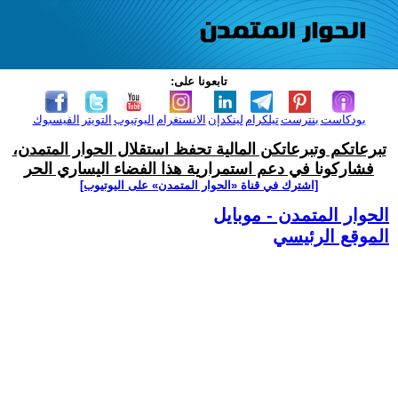
تابعونا على:
بودكاست
بنترست
تيلكرام
لينكدإن
الانستغرام
اليوتيوب
التويتر
الفيسبوك
تبرعاتكم وتبرعاتكن المالية تحفظ استقلال الحوار المتمدن،
فشاركونا في دعم استمرارية هذا الفضاء اليساري الحر
[اشترك في قناة ‫«الحوار المتمدن» على اليوتيوب]
الحوار المتمدن - موبايل
الموقع الرئيسي