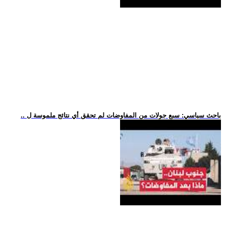
.. باحث سياسي: سبع جولات من المفاوضات لم تحقق أي نتائج ملموسة ل