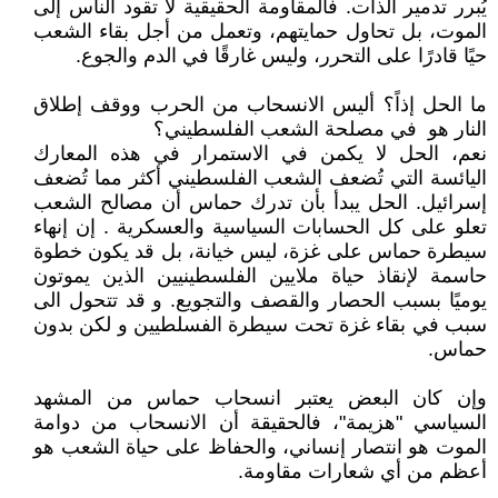
يُبرر تدمير الذات. فالمقاومة الحقيقية لا تقود الناس إلى
الموت، بل تحاول حمايتهم، وتعمل من أجل بقاء الشعب
حيًا قادرًا على التحرر، وليس غارقًا في الدم والجوع.
ما الحل إذاً؟ أليس الانسحاب من الحرب ووقف إطلاق
النار هو في مصلحة الشعب الفلسطيني؟
نعم، الحل لا يكمن في الاستمرار في هذه المعارك
اليائسة التي تُضعف الشعب الفلسطيني أكثر مما تُضعف
إسرائيل. الحل يبدأ بأن تدرك حماس أن مصالح الشعب
تعلو على كل الحسابات السياسية والعسكرية . إن إنهاء
سيطرة حماس على غزة، ليس خيانة، بل قد يكون خطوة
حاسمة لإنقاذ حياة ملايين الفلسطينيين الذين يموتون
يوميًا بسبب الحصار والقصف والتجويع. و قد تتحول الى
سبب في بقاء غزة تحت سيطرة الفسلطيين و لكن بدون
حماس.
وإن كان البعض يعتبر انسحاب حماس من المشهد
السياسي "هزيمة"، فالحقيقة أن الانسحاب من دوامة
الموت هو انتصار إنساني، والحفاظ على حياة الشعب هو
أعظم من أي شعارات مقاومة.