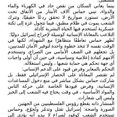
مستقبل:
بينما يعاني السكان من نقص حاد في الكهرباء والماء
والدواء، تبني حماس آلاف الأمتار من الأنفاق تحت
الأرض، تستورد صواريخ لا تحقق ردعًا حقيقيًا، وتترك
الشعب يموت في ظلام مطبق، فيما تتحول غزة إلى ثكنة
عسكرية تُستخدم فيها الحياة البشرية كأداة.
التلاعب بالمعاناة الإنسانية كوسيلة لإحراج إسرائيل دوليًا:
تُظهر حماس تعاطفًا متظاهرًا مع الشهداء، لكنها في
الوقت نفسه لا تتخذ خطوة واحدة لتوفير الأمان للمدنيين،
بل تجعلهم في الصف الأمامي من الصراع، وتستخدم
آلامهم كمادة إعلامية وسياسية، في حين أن أولى واجبات
أي جهة تحكم هي حماية شعبها ، وليس استغلاله.
التحكم بالمعابر وفرض قيود على الدعم الإنساني:
لم تقتصر المعاناة على الحصار الإسرائيلي فقط، بل
شاركت حماس بشكل مباشر في منع دخول المساعدات
الإنسانية، وفرض قيودها الخاصة على حركة الناس
والمواد الأساسية ، في وقت يحتاج فيه الشعب إلى الخبز
وليس إلى شعارات.
المنشار ذاته يقطع رؤوس الفلسطينيين من الجهتين
الصورة واضحة: إسرائيل تقتل وتدمّر وتُجوّع، وحماس
تستخدم الشعب كوقود لصراع لا يبدو أنه يؤدي إلى