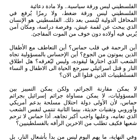
الفلسطيني ليس ورقة سياسية.. ولا مادة دعائية
الفلسطيني ليس ورقة ضغط، ولا رمزًا يُرفع في
المحافل الدولية ليُنسى بعد ذلك. الفلسطيني هو الإنسان
الذي يبحث عن لقمة عيش، وفرصة دراسة، ومكان آمن
يُربي فيه أولاده دون خوف من الموت المفاجئ.
أين الرحمة في قلب حماس؟ أين التعاطف مع الأطفال
الذين يموتون من الجوع؟ أين الإحساس بالمسؤولية تجاه
الشعب الذي اختارها ليقوده، وليس ليُغرقه؟ هل اطلاق
النار و قتل اسرائيلي سيرجع الحياة الى الاطفال و النساء
الفسلطينيات الذين قتلوا الى الان؟
لا يمكن مقارنة الجرائم، ولكن يمكن التمييز بين
المسؤوليات، لا يمكن مساواة جرائم إسرائيل بجرائم
حماس، لأن الأولى دولة احتلال مسلحة بدعم أمريكي
وأوروبي وتقنيات حديثة، بينما الثانية تنتمي لنفس الشعب
الذي تعانيه، وعليها واجب أكبر تجاهه. أذا حماس لا ترحم
شعبها فكيف تطلب من الاخرين الرأفه بالفسلطينيين؟
وفي النهاية، ما يهم اليوم ليس من بدأ بأشعال النار، بل