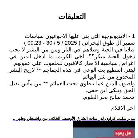
التعليقات
1 - الايديولوجية التي بنى عليها الاخوانيون سياسات
سمير آل طوق البحراني ( 2025 / 5 / 30 - 09:23 )
قتلانا في الجنة وفتلاهم في النار ومن من البشر لا يحب
دخول الجنة مبكر؟؟. اخي الكريم. ما ادخل الدين في
اغراض سياسية الا صار كالافيون للملعوب على عقولهم.
ليتني اسطيع بث الوعي في هذه الجماجم ** لاريح البشر
المخدوع من شر البهائم
واصون الدين عما ينطوي تحت العمائم ** من مآس تقتل
الحق وتبكي اين حقي.
محمد صالح بحر العلوم.
اخر الافلام
.. مدير مكتب كراون لدراسات الشرق الأوسط: الخلاف بين واشنطن وطهر