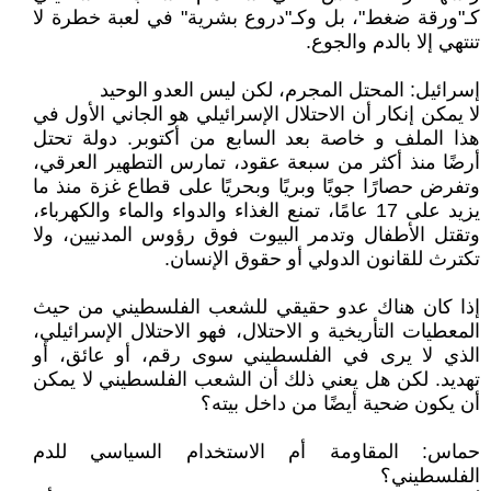
كـ"ورقة ضغط"، بل وكـ"دروع بشرية" في لعبة خطرة لا
تنتهي إلا بالدم والجوع.
إسرائيل: المحتل المجرم، لكن ليس العدو الوحيد
لا يمكن إنكار أن الاحتلال الإسرائيلي هو الجاني الأول في
هذا الملف و خاصة بعد السابع من أكتوبر. دولة تحتل
أرضًا منذ أكثر من سبعة عقود، تمارس التطهير العرقي،
وتفرض حصارًا جويًا وبريًا وبحريًا على قطاع غزة منذ ما
يزيد على 17 عامًا، تمنع الغذاء والدواء والماء والكهرباء،
وتقتل الأطفال وتدمر البيوت فوق رؤوس المدنيين، ولا
تكترث للقانون الدولي أو حقوق الإنسان.
إذا كان هناك عدو حقيقي للشعب الفلسطيني من حيث
المعطيات التأريخية و الاحتلال، فهو الاحتلال الإسرائيلي،
الذي لا يرى في الفلسطيني سوى رقم، أو عائق، أو
تهديد. لكن هل يعني ذلك أن الشعب الفلسطيني لا يمكن
أن يكون ضحية أيضًا من داخل بيته؟
حماس: المقاومة أم الاستخدام السياسي للدم
الفلسطيني؟