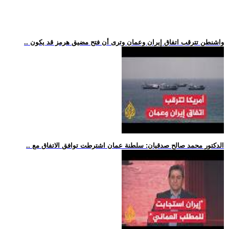
.. واشنطن تترقب اتفاق إيران وعمان وترى أن فتح مضيق هرمز قد يكون
.. الدكتور محمد صالح صدقيان: سلطنة عمان اشترطت توافق الاتفاق مع