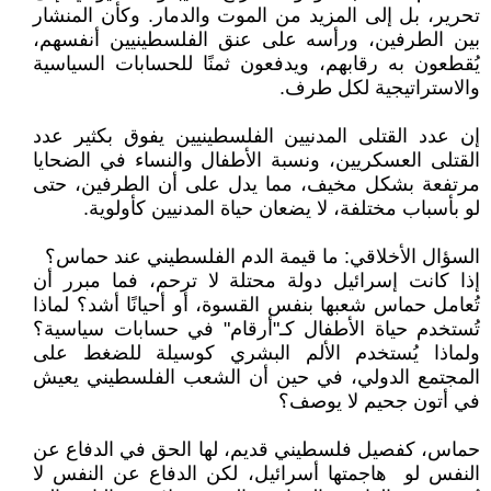
تحرير، بل إلى المزيد من الموت والدمار. وكأن المنشار
بين الطرفين، ورأسه على عنق الفلسطينيين أنفسهم،
يُقطعون به رقابهم، ويدفعون ثمنًا للحسابات السياسية
والاستراتيجية لكل طرف.
إن عدد القتلى المدنيين الفلسطينيين يفوق بكثير عدد
القتلى العسكريين، ونسبة الأطفال والنساء في الضحايا
مرتفعة بشكل مخيف، مما يدل على أن الطرفين، حتى
لو بأسباب مختلفة، لا يضعان حياة المدنيين كأولوية.
السؤال الأخلاقي: ما قيمة الدم الفلسطيني عند حماس؟
إذا كانت إسرائيل دولة محتلة لا ترحم، فما مبرر أن
تُعامل حماس شعبها بنفس القسوة، أو أحيانًا أشد؟ لماذا
تُستخدم حياة الأطفال كـ"أرقام" في حسابات سياسية؟
ولماذا يُستخدم الألم البشري كوسيلة للضغط على
المجتمع الدولي، في حين أن الشعب الفلسطيني يعيش
في أتون جحيم لا يوصف؟
حماس، كفصيل فلسطيني قديم، لها الحق في الدفاع عن
النفس لو هاجمتها أسرائيل، لكن الدفاع عن النفس لا