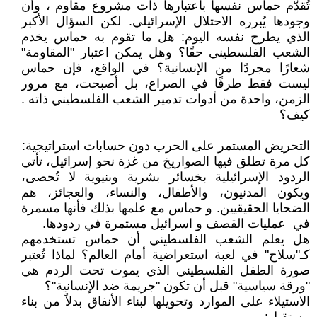
تُقدّم حماس نفسها باعتبارها ذات مشروع مقاوم ، وأن
وجودها يُبرره الاحتلال الإسرائيلي. لكن السؤال الأكبر
الذي يطرح نفسه اليوم: هل ما تقوم به حماس يخدم
الشعب الفلسطيني حقًا؟ وهل يمكن اعتبار "المقاومة"
شعارًا مجردًا من الإنسانية؟ في الواقع، فإن حماس
ليست فقط طرفًا في الصراع، بل أصبحت، مع مرور
الزمن، واحدة من أدوات تدمير الشعب الفلسطيني ذاته .
كيف؟
التحريض المستمر على الحرب دون حسابات استراتيجية:
كل مرة تطلق فيها الصواريخ من غزة نحو إسرائيل، تأتي
الردود الإسرائيلية بخسائر بشرية وبنيوية لا تُحصى،
ويكون المدنيون، والأطفال، والنساء، والعجائز، هم
الضحايا الحقيقيين. و حماس مع علمها بذلك فأنها مسمرة
في عمليات القصف و اسرائيل مستمرة في ردودها.
هل يعلم الشعب الفلسطيني أن حماس تستخدمهم
كـ"سلاح" في لعبة استعراضية أمام العالم؟ لماذا تُعتبر
صورة الطفل الفلسطيني الذي يموت تحت الردم هي
"ورقة سياسية" قبل أن تكون "جريمة ضد الإنسانية"؟
الاستيلاء على الموارد وتحويلها لبناء الأنفاق بدلاً من بناء