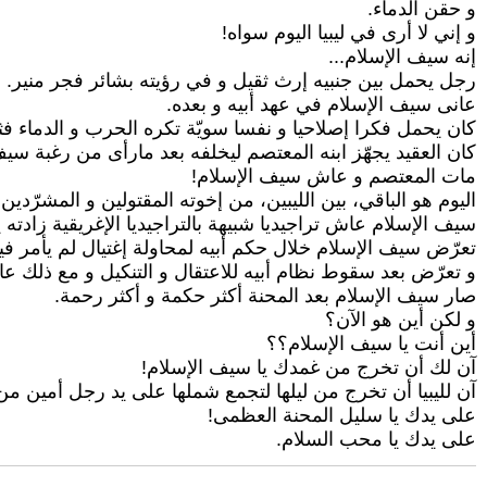
و حقن الدماء.
و إني لا أرى في ليبيا اليوم سواه!
إنه سيف الإسلام...
رجل يحمل بين جنبيه إرث ثقيل و في رؤيته بشائر فجر منير.
عانى سيف الإسلام في عهد أبيه و بعده.
كان يحمل فكرا إصلاحيا و نفسا سويّة تكره الحرب و الدماء فثا
كان العقيد يجهّز ابنه المعتصم ليخلفه بعد مارأى من رغبة س
مات المعتصم و عاش سيف الإسلام!
اليوم هو الباقي، بين الليبين، من إخوته المقتولين و المشرّدين.
سيف الإسلام عاش تراجيديا شبيهة بالتراجيديا الإغريقية زادته يقي
تعرّض سيف الإسلام خلال حكم أبيه لمحاولة إغتيال لم يأمر فيه
و تعرّض بعد سقوط نظام أبيه للاعتقال و التنكيل و مع ذلك عاد م
صار سيف الإسلام بعد المحنة أكثر حكمة و أكثر رحمة.
و لكن أين هو الآن؟
أين أنت يا سيف الإسلام؟؟
آن لك أن تخرج من غمدك يا سيف الإسلام!
آن لليبيا أن تخرج من ليلها لتجمع شملها على يد رجل أمين من 
على يدك يا سليل المحنة العظمى!
على يدك يا محب السلام.