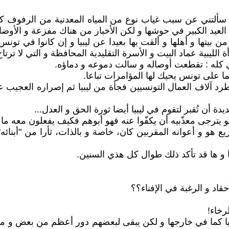
مة، سألتني عن سبب غياب نوع من المياه المعدنية من الرفوف
اء العيد الكبير في حوشها و لكن الأخبار من هناك مفزعة و ال
 من بيتها و أهلها و ألقت بها بعيدا عن ليبيا و إن كانوا في ت
لليبية عماد البيت و الأسرة التقليدية المحافظة و التي لا ترتاح إ
ما على تونس يحيك لها المؤامرات تباعا.
طرد آلاف العمال التونسيين فجأة من ليبيا ثم إصراره العجيب 
يدة أن تُقبر لتقوم في ليبيا أيضا ثورة الحق و العدل...
 يترجى معذّبيه أن يكفّوا عنه فهو أبوهم فكيف يفعلون معه ما 
يع هو و أعوانه المقربين كان، خاصة و بالذات، ثأرا من "أبنائ
 و ها قد تأكد ذلك طوال كل هذي السنين.
اد و الرغبة في الإفناء؟؟
رخاء!
يا كما في خارجها و لكن يبقى لبعضهم دور أعظم من بعض و مكا