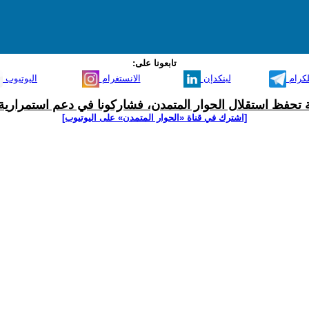
تابعونا على:
لكرام
لينكدإن
الانستغرام
اليوتيوب
ية تحفظ استقلال الحوار المتمدن، فشاركونا في دعم استمرارية 
[اشترك في قناة ‫«الحوار المتمدن» على اليوتيوب]