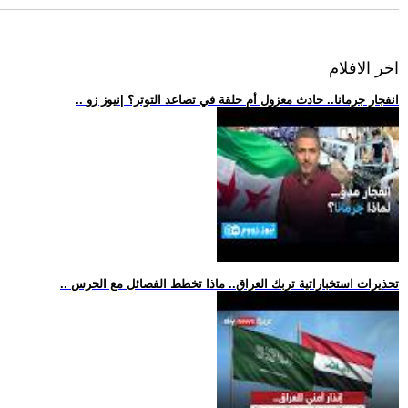
اخر الافلام
.. انفجار جرمانا.. حادث معزول أم حلقة في تصاعد التوتر؟ |نيوز زو
.. تحذيرات استخباراتية تربك العراق.. ماذا تخطط الفصائل مع الحرس