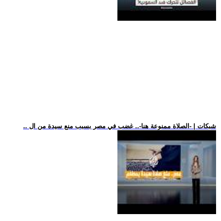
.. شبكات | -الصلاة ممنوعة هنا-.. غضب في مصر بسبب منع سيدة من ال