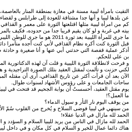
التقيت بامرأة ليبية مسنة في مغازة بمنطقة المنار بالعاص
عن بلدها ليبيا و أنها جدا مشتاقة للعودة إلى طرابلس و لقض
كم من امرأة ليبية مثلها اقتلعتها الثورة على معمر و القذافي
بيته في غربة و لو كان يقيم قريبا جدا من حدوده، فكيف بالمرأة ا
ما جرى للمرأة الليبية بعد ثورة 2011 هو ما جرى للوطن الليبي كله : تقطعت أوصاله و سالت دموعه و دماؤه.
قبل الثورة كنت أكره نظام القذافي لأني كنت أجده متآمرا دائ
أذكر عملية قفصة التي حدثني أبي عنها و أنا صغيرة و حادثة 
بن علي للحكم.
و فرحت لانطلاقة الثورة الليبية و قلت آن لهذه الدكتاتورية المد
لكني حزنت و تألمت لمقتل العقيد بتلك الصورة التراجيدية و هو
الآن بعد أن قرأت أكثر عن تاريخ القذافي، أرى أن مقتله المر
ساحات الجامعات و على رؤوس الأشهاد لسنوات طوال.
يوم مقتل العقيد، أحسستُ أن بوابة الجحيم قد فتحت في ليبيا
ما العمل؟!
من يوقف اليوم نار الثأر و سيول الدماء؟
من سينهي في ليبيا فوضى السلاح و يُخرج من القلوب سُمّ الأحق
الحمد لله مازال في الدنيا عقلاء!
الحمد لله مازال في الناس من يريد لليبيا السلام و السؤدد و ال
هناك دائما عمال للخير و السلام في كل مكان و في داخل ليب