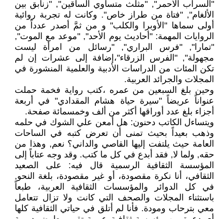
"السراب الأحمر", "مثلث متساوي الساقين", "زنابق بين
الألغام", "فتاة من طراز خاص". وكانت له تجربة روائية
أولى سماها "الأوبرا والكلب" و من ثمَّ أصدر عدداً من
الروايات المهمة: "أحاديث يوم الأحد", "موعد مع الموت",
"تمارا", "فرس البراري", "رسائل من امرأة ليست
مجهولة", "الفرس الزرقاء"،إضافة إلى عشرات إن لم
تكن المئات من الدراسات الأدبية والعلمية المنشورة في
المجلات والجرائد العربية.
وحين بلغ السبعين من عمره ،كتب رواية فخمة حملت
عنواناً عريضاً "سيرة حياة هشام المقدادي" في أربعة
أجزاء بلغ عدد أوراقها أكثر من ألف وخمسمائة صفحة.
ويتساءل الكاتب دحنون: هل أمعن علي الشوك في حلمه
وذهب بعيداً بحيث تمنى أن تعرض كتبه في الساحات
العامة حيث يلتفت إليها القاصي والداني؟ نعم, وهذا من
حقه, ولما لا, فقد أبدع في كل ما كتب. وقد وجه عتاباً إلى
المؤسسة الثقافية الرسمية قال فيه: على الصعيد
الثقافي، أنا نكرة مقصودة، أو غير مقصودة، بلغة النحو,
في كل الدوائر والمؤسسات الثقافية العربية، طبعاً
باستثناء المجلات والصحف التي كانت ولا تزال تتعامل
معي بترحاب ومودة. فأنا لم أتلق في حياتي الثقافية كلها