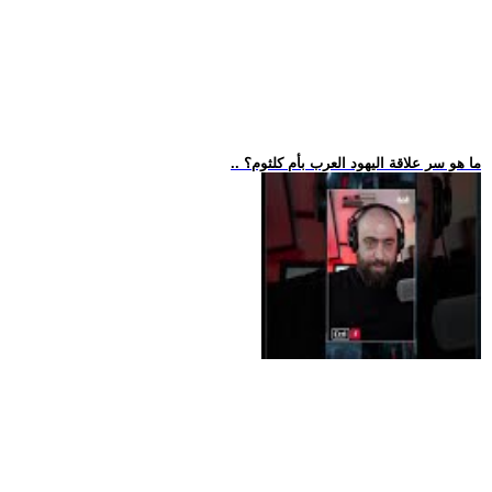
.. ما هو سر علاقة اليهود العرب بأم كلثوم؟