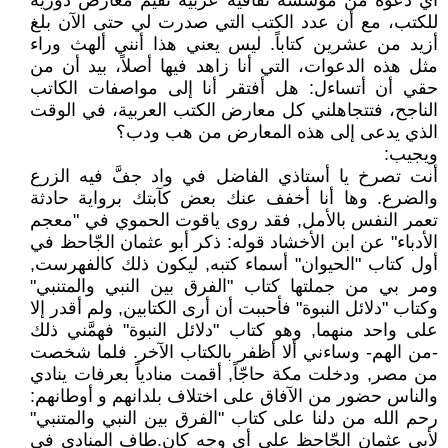
أي دعوة من مؤسسة ثقافية عربية تقيم معارض دورية
للكتب، مع أن عدد الكتب التي صدرت لي حتى الآن بلغ
أزيد من عشرين كتاباً. ليس يعني هذا أنني ألهث وراء
مثل هذه الدعوات، التي أنا زاهد فيها أصلاً، بيد أن من
حقي أن أتساءل: هل أفتقر أنا إلى مواصفات الكاتب
الناجح، فتتجاهلني كل معارض الكتب العربية، في الوقت
الذي يدعى إلى هذه المعارض من هب ودب؟
ويجيب:
أنت تصرخ يا أستاذي الفاضل في واد جفَّ فيه الزرع
والضرع. وها أنا أخفف عنك بعض كآبتك برواية حادثة
تعمر النفس بالأمل, فقد روى ياقوت الحموي في "معجم
الأدباء" عن ابن الأخشاد قوله: ذكر أبو عثمان الجّاحظ في
أول كتاب "الحيوان" أسماء كتبه, ليكون ذلك كالفهرست,
ومر بي من جملتها كتاب "الفرق بين النبي والمتنبي"
وكتاب "دلائل النبوة" فأحببت أن أرى الكتابين, ولم أقدر إلا
على واحد منهما, وهو كتاب "دلائل النبوة" فهمَّني ذلك
-من الهم- وساءني ألا أظفر بالكتاب الآخر. فلما شخصت
من مصر, ودخلت مكة حاجّاً, أقمت منادياً بعرفات ينادي
والناس حضور من الآفاق على اختلاف بلدانهم و أوطانهم:
رحم الله من دلنا على كتاب "الفرق بين النبي والمتنبي"
لأبي عثمان الجّاحظ على أي وجه كان.طاف المنادي في