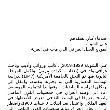
اصدقاء كبار..نفتقدهم
علي الشوك
أنموذج العقل العراقي الذي مات في الغربة
علي الشوك( 1929-2019) ..كاتب وروائي وأديب وباحث
عراقي.ولد في (بغداد – كرادة مريم) ،واكمل المرحلة
الثانوية فيها ثم التحق بالجامعة الأمريكية (1947) لدراسة
الهندسة المعمارية التي لم يخترها بنفسه، وانتقل الى
بريكلي لدراسة الرياضيات ، وفيها بدأ اهتمامه بالموسيقى
.عاد الى وطنه العراق في خمسينات القرن الماضي
واصبح معروفا في الوسط الثقافي .تعرض للأضطهاد في
العهد الملكي واعتقل بعد انقلاب 8 شباط 1963،واضطر
الى ان يغادر العراق نهاية سبعينيات القرن الماضي إلى