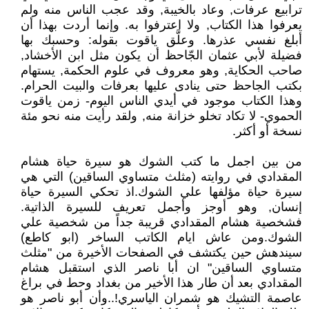
ترابيع عرفات, وعاد بالخيبة, وقد عجب الناس منه ولم
يعرفوا هذا الكتاب, ولا اعترفوا به. وإنما أردت بهذا أن
أبلغ نفسي عذرها. وعلَّق ياقوت بقوله: وحسبك بها
فضيلة لأبي عثمان الجّاحظ أن يكون مثل ابن الأخشاد,
صاحب الحكاية, وهو معروف في علوم الحكمة, يستهام
بكتب الجاحظ حتى ينادى عليها بعرفات والبيت الحرام.
وهذا الكتاب موجود في أيدي الناس اليوم- زمن ياقوت
الحموي- لا تكاد تخلو خزانة منه, ولقد رأيت منه نحو مئة
نسخة أو أكثر.
من بين اجمل ما كتب الشوك هو سيرة حياة هشام
المقدادي في روايته (مثلث متساوي الساقين) التي هي
سيرة حياة مؤلفها علي الشوك.اذ تحكي السيرة حياة
إنسان, وهو أوجز وأجمل تعريف للسيرة الذاتية.
فشخصية هشام المقدادي قريبة جداً من شخصية علي
الشوك.ومن عاش ايام الكاتب الساخر (ابو كاطع)
سيندهش حين يكتشف في الصفحات الأخيرة من "مثلث
متساوي الساقين" ان أبا ناصر الذي استقبل هشام
المقدادي بعد أن طار هذا الأخير من بغداد وحط في براغ
عاصمة التشيك هو شمران الياسري!..وأن أبو ناصر هو