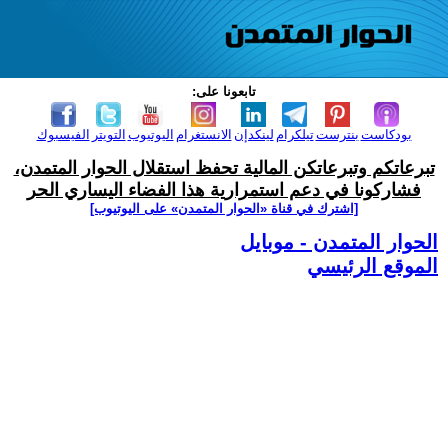
تابعونا على:
بودكاست
بنترست
تيلكرام
لينكدإن
الانستغرام
اليوتيوب
التويتر
الفيسبوك
تبرعاتكم وتبرعاتكن المالية تحفظ استقلال الحوار المتمدن،
فشاركونا في دعم استمرارية هذا الفضاء اليساري الحر
[اشترك في قناة ‫«الحوار المتمدن» على اليوتيوب]
الحوار المتمدن - موبايل
الموقع الرئيسي