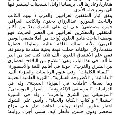
هنغاريا،وغادرها الى بريطانيا اوائل التسعينات ليستقر فيها
الى يوم رحيله الأبدي.
يتفق كبار المثقفين العراقيين والعرب ( بينهم الكاتب
والباحث السوري عبدالرزاق دحنون والكاتب العراقي
حمزة مصطفى) على ان علي الشوك يعدّ من أكابر
المثقفين والمفكرين العراقيين في العصر الحديث. فهو
بوصف الباحث هادي العلوي (واحد من أملأ مثقفي الوطن
العربي) ،لأنه امتلك ثقافة عالية وسلوكا حضاريا
متقدما،ولأن مؤلفاته حملت قيمة بحثية متقدمة ومتنوعة.
ففي علم الأشتقاق اللغوي ،الّف ثلاثة كتب تعد من اندر
ما ألّف في هذا الباب وهي: "ملامح من التلاقح الحضاري
بين الشرق والغرب", "جولة في أقاليم اللغة والأسطورة"
, "كيمياء الكلمات". وفي علوم الرياضيات والفيزياء ألف:
"الدادائية" , "الأطروحة الفنتازية" , "الثورة العلمية الحديثة
وما بعدها", "تأملات في الفيزياء الحديثة". وله في
الدراسات "الموسيقى الإلكترونية" , "أسرار الموسيقى",
"الموسيقى بين الشرق والغرب" . وله في السيرة
"ستندال" و كتاب "الكتابة والحياة" . وأتقن علي الشوك
اختيار عناوين أجزاء روايته, فجاءت تدل على مزاج
متحضر وذوق حسن, فانظر كيف سمى أجزاء روايته: