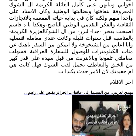
اخواتي وبناتهن على كامل العائلة الكريمة ال الشوك
المعروفة بثقافتها ونضاليتها الوطنية وكان الاستاذ علي
واحدا منهم ولكنه كان في بداية حياته المفعمة بالانجازات
الثقافية والفكر التقدمي الوطني الناضج-وهكذا يا د قاسم
اصبحت بفخر -جدا- لبزر- من ال الشوكالعزيزة الكريمة-
بالمناسبة قبل سنوات قليله وكانت عندي معاملة قنصلية
وانا اعاني من الشيخوخة ولا اتمكن من السفر ناهيك عن
مئات الكيلومترات للوصول للسفارة العراقية فسهلت
معاملتي تلفونيا وبالانترنت من قبل سيدة على قدر كبير
من الخلق والتعاطف تحمل لقب الشوك فهل كانت هي
ام حفيدتك لان الامر حدث بكندا ت
اخر الافلام
.. مهدي لعريبي: من السينما إلى -مافيا-... الجزائر تقبض على زعيم