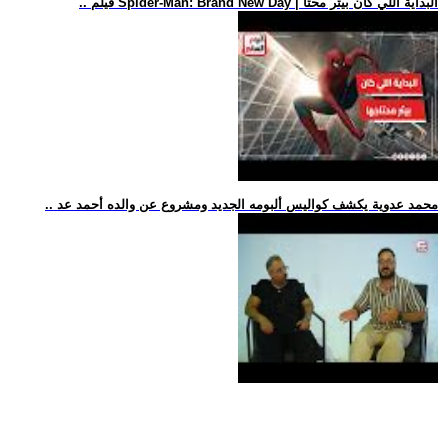
.. فيلم Spider-Man: Brand New Day | البداية اللي كان بيتر محتا
.. محمد عدوية يكشف كواليس ألبومه الجديد ومشروع عن والده أحمد عد