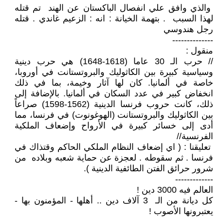
والذي وافق علي انفصال الباكستان عن الهند تم قتله
لهذا السبب . بتهمة الخيانة : انه : الزعيم غاندي . قتله
رجل هندوسي
--------------
منقول :
// حرب الـ 30 عاما (1618-1648) هي حرب دينية
وسياسية كبيرة بين الكاثوليك والبروتستانت في أوروبا،
خاصة في ألمانيا. كان لها آثار وخيمة، بما في ذلك
انخفاض كبير في عدد السكان في ألمانيا. بالإضافة إلى
ذلك، كانت حروب فرنسا الدينية (1562-1598) صراعاً
بين الكاثوليك والبروتستانت (الهوغونوت) في فرنسا، مما
أدى إلى خسائر كبيرة في الأرواح وإضعاف الملكية
الفرنسية//
تعليقنا : ( اي إضعاف النظام الملكي الحاكم وقتذاك في
فرنسا . ثم سقوطه . لعجزة عن حماية شعبه وبلاده من
شرور حرائق الفتن الطائفية الدينية ).
-------------
العالم فيه 3000 دين !
كل ديانة من الـ 3 آلاف دين .. أهلها - المؤمنون بها -
يعتبرونها الأصوب !