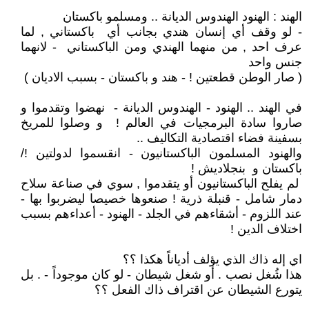
الهند : الهنود الهندوس الديانة .. ومسلمو باكستان
- لو وقف أي إنسان هندي بجانب أي باكستاني , لما
عرف احد , من منهما الهندي ومن الباكستاني - لانهما
جنس واحد
( صار الوطن قطعتين ! - هند و باكستان - بسبب الاديان )
في الهند .. الهنود - الهندوس الديانة - نهضوا وتقدموا و
صاروا سادة البرمجيات في العالم ! و وصلوا للمريخ
بسفينة فضاء اقتصادية التكاليف ..
والهنود المسلمون الباكستانيون - انقسموا لدولتين !/
باكستان و بنجلاديش !
لم يفلح الباكستانيون أو يتقدموا , سوي في صناعة سلاح
دمار شامل - قنبلة ذرية ! صنعوها خصيصا ليضربوا بها -
عند اللزوم - أشقاءهم في الجلد - الهنود - أعداءهم بسبب
اختلاف الدين !
اي إله ذاك الذي يؤلف أدياناً هكذا ؟؟
هذا شُغل نصب . أو شغل شيطان - لو كان موجوداً - . بل
يتورع الشيطان عن اقتراف ذاك الفعل ؟؟