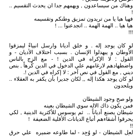
وهناك من سيساعدون , ويهمهم جدا ان يحدث التقسيم ..
!
فهيا هيا يا من تريدون تمزيق وطنكم وتقسيمه
هيا هيا .. الهمة الهمة .. اتجدعنوا ... !
!!!
لو كان يوجد إله . و خلق أديانا وارسل انبياءً ليمزقوا
الأوطان و يبهدلوا الإنسان . بسبب اختلاف الأديان - و
القول : لا الإكراه في الدين ! - مع الزج بالناس
واضطهادهم لارغامهم علي الدخول في الدين كُرهاً , بنص
ديني , مع القول في نص آخر : لا إكراه في الدين !.
لو كان يوجد هكذا إله ,, لكان جديرا بأن يكفر به العقلاء ..
ويلحدون
ولو صح وجود الشيطان
فمن يكون ذاك الاله سوي الشيطان بعينه
شيطان يصنع أدياناً .. ثم يوسوس للأكثرية الدينية , لكي
يحرقوا أشقاءهم أتباع الديانات الأقلية الضعيفة !
!!
لعل الشيطان - لو وُجِد - لما طاوعه ضميره علي حرق