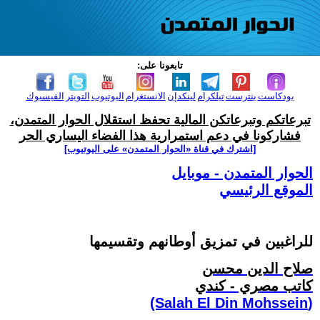
تابعونا على:
بودكاست
بنترست
تيلكرام
لينكدإن
الانستغرام
اليوتيوب
التويتر
الفيسبوك
تبرعاتكم وتبرعاتكن المالية تحفظ استقلال الحوار المتمدن،
فشاركونا في دعم استمرارية هذا الفضاء اليساري الحر
[اشترك في قناة ‫«الحوار المتمدن» على اليوتيوب]
الحوار المتمدن - موبايل
الموقع الرئيسي
للراغبين في تمزيق أوطانهم وتقسيمها
صلاح الدين محسن
كاتب مصري - كندي
(Salah El Din Mohssein‏)