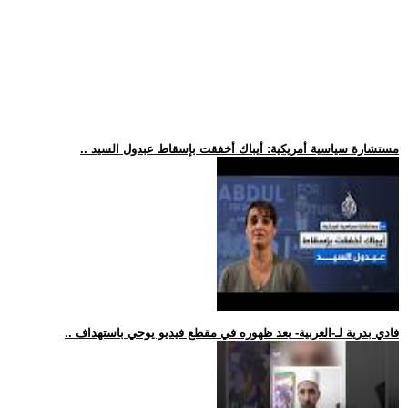
.. مستشارة سياسية أمريكية: أيباك أخفقت بإسقاط عبدول السيد
.. فادي بدرية لـ-العربية- بعد ظهوره في مقطع فيديو يوحي باستهداف