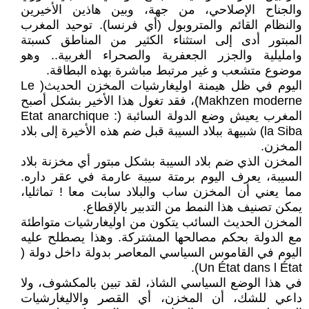
والجناح الإصلاحي، من جهة، وبين هاذين الأخيرين
والنظام القائم والمتروبول (أي فرنسا). توحيد المغرب
المبتور أدى إلى استثناء الكثير من المناطق كسبتة
وامليلية والجزر الجعفرية والصحراء الغربية.. وهو
موضوع متشعب و غير مرتبط مباشرة بهذه البطاقة.
اليوم في ظل هيمنة اوليغارشيات المخزن الحديث( Le
Makhzen moderne)، فقد تغول هذا الأخير بشكل أصبح
المغرب يعيش وضع الدولة السائبة (Etat anarchique :
la Siba) شبيهة ببلاد السيبة قبل ضم هذه الأخيرة إلى بلاد
المخزن.
المخزن الذي ضم بلاد السيبة بشكل مبتور أي مخزنة بلاد
السيبة، يعرف اليوم برمتة سيبة عارمة في عقر داره.
مما يعني أن المخزن ساب والبلاد سابت معا ! تماثليا،
يمكن تصنيف هذا النمط من التدبير بالإقطاع.
المخزن الحديث السائب يتكون من اوليغارشيات متواطئة
مع الدولة بحكم مصالحها المشتركة. وهذا يصطلح عليه
اليوم في القاموس السياسي المعاصر بدولة داخل دولة (
Un État dans l État).
في هذا الوضع السياسي الشاذ، لقد تبين بالمكشوف، ولا
داعي للشك، أن المخزن، أي القصر والاليغارشيات