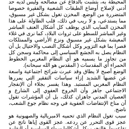
المحيطة به، يتشبت بالدفاع عن مصالحه وليس لديه حد
أدنى لإصلاح أوضاع الطبقات الشعبية والفقيرة خصوصا
المتضررة من الوضع. المخزن تغول بشكل غير مسبوق،
مما يستدعي، و لا ريب في ذلك، قلب الطاولة على هذا
المخزن السايب الذي يوظف كل أشكال العنف المباشر
وغير المباشر للسطو على ثروات البلاد، كما نرى في غلاء
المعيشة بشكل غير مسبوق ونزع الأراضي والممتلكات
قصرا بما فيه التزوير وكل أشكال النصب والاحتيال بل أن
النظام يصل به الجشع السياسي إلى محاكمة وسجن كل
من تجاوز ما يسميه هو أي النظام المغربي الخطوط
الحمراء أي المقدسات ( المقدس هو الله سبحانه).
الوضع أصبح لا يطاق وقد عبرت شرائح اجتماعية واسعة
عن غضبها الشديد إزاء سياسات التفقير التي يمررها
النظام المغربي المستبد. وهذا يفسر بجلاء أن الإنفجار
الاجتماعي جاهز وأن الخروج العفوي إلى الشارع و
العصيان المدني جاهزان كذلك، بل أن المؤشرات تقول
أن مناخ الإنتفاضات العفوية في وجه نظام جوع الشعب،
ناضج.
سبب تغول النظام الذي تحميه الامبريالية والصهيونية هو
عجز قوى التحرر عن ردعه. عجز القوى إياها ناتج عن
تقاعسها. فالنخب بكل أشكالها سواء السياسية أو النقابية