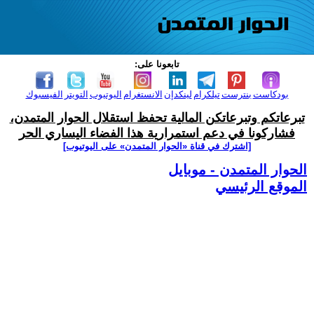
تابعونا على:
بودكاست
بنترست
تيلكرام
لينكدإن
الانستغرام
اليوتيوب
التويتر
الفيسبوك
تبرعاتكم وتبرعاتكن المالية تحفظ استقلال الحوار المتمدن،
فشاركونا في دعم استمرارية هذا الفضاء اليساري الحر
[اشترك في قناة ‫«الحوار المتمدن» على اليوتيوب]
الحوار المتمدن - موبايل
الموقع الرئيسي