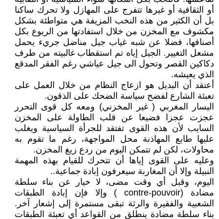
أو الثقافية أو غيرها تتفرج على المهازل ولا تحرك ساكنا
بل أن الكثير من هذه النخب المزيفة هي متواطئة بشكل
مكشوف مع المخزن من خلال استفادتها من الريوع بكل
أصنافها، فضلا عن شبه غياب جيل مناضل جريء يحمل
مشعل التغيير. الجيل إياه تم استقطاب غالبيته من طرف
دكاكين القصر وتحول الى جيل عياشي رغم الفقر المدقع
الذي يعيشه.
أعتقد أن البديل هو ازعاج النظام من خلال العمل على
تعبئة الشارع لفضح سياسة الضحك على الذقون.
اليسار المغربي ( غير المخزني) ومعه كل قوى التحرر
عجزت عجزا فضيعا عن قلب الطاولة على المخزن
السايب لأن هذه القوى تفتقد للجرأة السياسية ويغلب
عليها طابع المهاذنة محل المواجهة، رغم ما تقوم به
محاولات، لكن لم تتمكن اليوم من ردع زيغ المخزن.
وعليه على القوى إياها أن تتحرك للقيام بهذه المهمة
النبيلة وإلا أن المغاربة سيعرفون إبادة جماعية..
اليوم، وقبل أي وقت مضى، لا خيار عن بناء سلطة
مضادة (contre-pouvoir ) وإلا فإن إبادة الطبقات
الشعبية والفقيرة والرثة تبقى مستمرة إلى إشعار آخر.
بناء سلطة مضادة ينطلق من القواعد أي تعبئة الطبقات