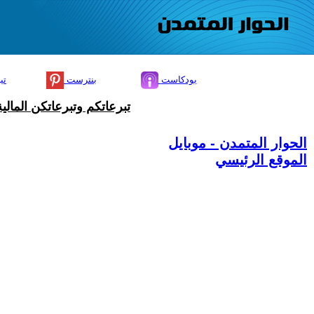
بودكاست
بنترست
تي
تبرعاتكم وتبرعاتكن المال
الحوار المتمدن - موبايل
الموقع الرئيسي