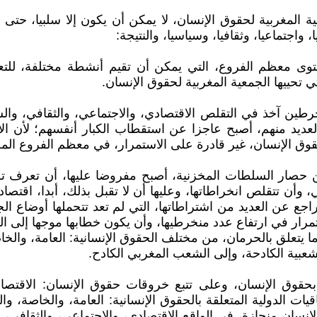
مغربية لحقوق الإنسان، لا يمكن أن يكون إلا سلبيا، حتى وإن
واجتماعيا، وثقافيا، وسياسيا، والنتيجة:
ى معظم الفروع، التي يمكن أن تقيم أنشطة مختلفة، للتعريف
 تحييها الجمعية المغربية لحقوق الإنسان.
خرطين آخذ في التقلص الاقتصادي، والاجتماعي، والثقافي، وا
عديد منهم، أصبح عاجزا عن استقطاب الكبار أنفسهم؛ لأن الأ
قوق الإنسان، غير قادرة على الاستمرار، في معظم الفروع الم
 عن حصار السلطات المخزنية، أصبح مفروضا عليها، أن تعرف 
ن تتقلص انخراطاتها، وعليها أن لا تقبل بذلك، أبدا، اقتصادي
راجع عن العديد من اشتراطاتها، التي لم تعد تتحملها أوضاع ا
مرار في ارتفاع عدد منخرطيها، وأن يكون خطابها موجها إلى الش
 يتعلق بالحرمان، من مختلف الحقوق الإنسانية: العامة، والخا
لشعبية الكادحة، وإلى الشعب المغربي الكادح.
وق الإنسان، وعلى تتبع خروقات حقوق الإنسان: الاقتصادية، 
اقيات الدولية المتعلقة بالحقوق الإنسانية: العامة، والخاصة،
ق الإنسان منحازة، في الواقع الاقتصادي، والاجتماعي، والث