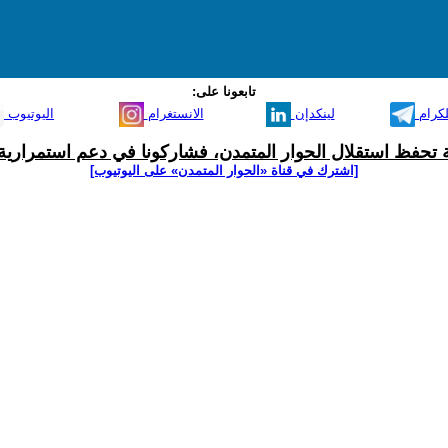
تابعونا على:
لكرام
لينكدإن
الانستغرام
اليوتيوب
ية تحفظ استقلال الحوار المتمدن، فشاركونا في دعم استمرارية 
[اشترك في قناة ‫«الحوار المتمدن» على اليوتيوب]