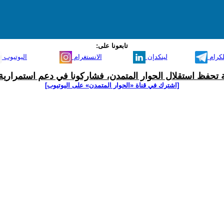
تابعونا على:
لكرام
لينكدإن
الانستغرام
اليوتيوب
ية تحفظ استقلال الحوار المتمدن، فشاركونا في دعم استمرارية 
[اشترك في قناة ‫«الحوار المتمدن» على اليوتيوب]