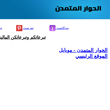
بودكاست
بنترست
تي
تبرعاتكم وتبرعاتكن المال
الحوار المتمدن - موبايل
الموقع الرئيسي