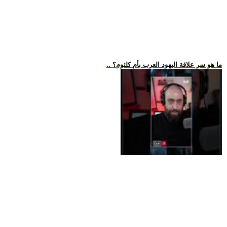
.. ما هو سر علاقة اليهود العرب بأم كلثوم؟