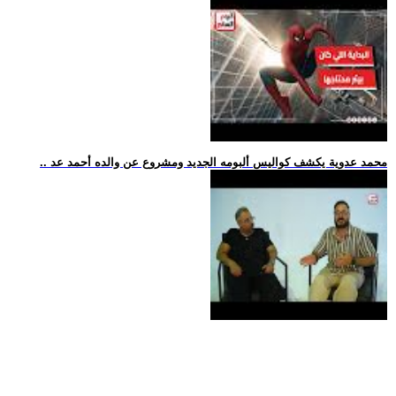
.. محمد عدوية يكشف كواليس ألبومه الجديد ومشروع عن والده أحمد عد