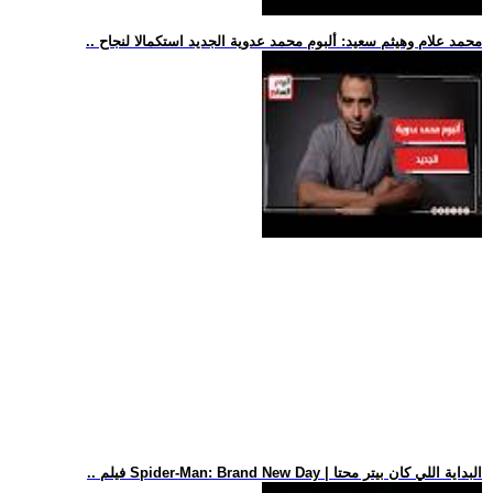
.. محمد علام وهيثم سعيد: ألبوم محمد عدوية الجديد استكمالا لنجاح
.. فيلم Spider-Man: Brand New Day | البداية اللي كان بيتر محتا