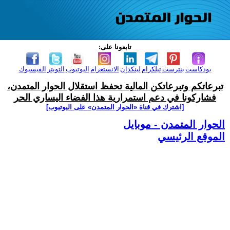
تابعونا على:
بودكاست
بنترست
تيلكرام
لينكدإن
الانستغرام
اليوتيوب
التويتر
الفيسبوك
تبرعاتكم وتبرعاتكن المالية تحفظ استقلال الحوار المتمدن،
فشاركونا في دعم استمرارية هذا الفضاء اليساري الحر
[اشترك في قناة ‫«الحوار المتمدن» على اليوتيوب]
الحوار المتمدن - موبايل
الموقع الرئيسي