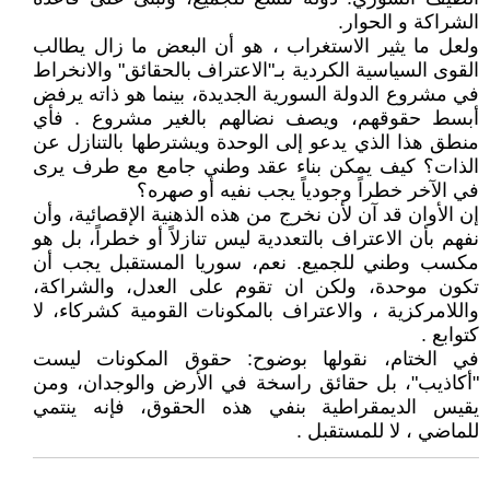
الشراكة و الحوار.
ولعل ما يثير الاستغراب ، هو أن البعض ما زال يطالب
القوى السياسية الكردية بـ"الاعتراف بالحقائق" والانخراط
في مشروع الدولة السورية الجديدة، بينما هو ذاته يرفض
أبسط حقوقهم، ويصف نضالهم بالغير مشروع . فأي
منطق هذا الذي يدعو إلى الوحدة ويشترطها بالتنازل عن
الذات؟ كيف يمكن بناء عقد وطني جامع مع طرف يرى
في الآخر خطراً وجودياً يجب نفيه أو صهره؟
إن الأوان قد آن لأن نخرج من هذه الذهنية الإقصائية، وأن
نفهم بأن الاعتراف بالتعددية ليس تنازلاً أو خطراً، بل هو
مكسب وطني للجميع. نعم، سوريا المستقبل يجب أن
تكون موحدة، ولكن ان تقوم على العدل، والشراكة،
واللامركزية ، والاعتراف بالمكونات القومية كشركاء، لا
كتوابع .
في الختام، نقولها بوضوح: حقوق المكونات ليست
"أكاذيب"، بل حقائق راسخة في الأرض والوجدان، ومن
يقيس الديمقراطية بنفي هذه الحقوق، فإنه ينتمي
للماضي ، لا للمستقبل .