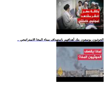
.. الحوثيون يوسعون بنك أهدافهم باستهداف ميناء المخا الاستراتيجي