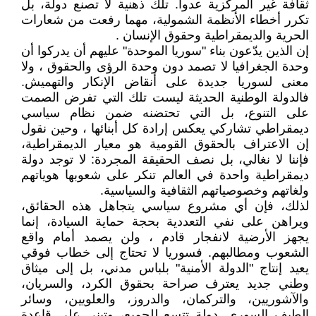
ثقافة غير المركزية عدواً. تلك ذهنية لا تصنع دولة، بل
تكرر أخطاء الأنظمة الشمولية، مهما رفعت من شعارات
الحرية والديمقراطية وحقوق الإنسان .
إن الذين يدّعون بناء "سوريا الموحدة" عليهم أن يدركوا أن
وحدة الجغرافيا لا تصمد دون وحدة الرؤى والحقوق ، ولا
معنى لسوريا جديدة على أنقاض الإنكار والتهميش.
فالدولة الوطنية الحديثة ليست تلك التي تفرض الصمت
على التنوع، بل التي تحتضنه ضمن نظام سياسي
ديمقراطي تشاركي يعكس إرادة كل أبنائها ، وحين نقول
إن الاعتراف بالحقوق القومية هو معيار الديمقراطية،
فإننا لا نغالي، بل نصف الحقيقة المجردة: لا توجد دولة
ديمقراطية واحدة في العالم تنكر على شعوبها هوياتهم
ولغاتهم وخصوصياتهم الثقافية والسياسية.
لذلك، فإن أي مشروع سياسي يتجاهل هذه الحقائق،
ويراهن على نفي التعددية بحجة حماية السيادة، إنما
يجهز الأرضية لانفجار قادم ، ولن يصمد أمام واقع
الشعوب ومطالبهم. فسوريا لا تحتاج إلى خطاب فوقي
يعيد إنتاج "الدولة الأمنية" بلباس مدني، بل إلى ميثاق
وطني جديد يعترف صراحة بحقوق الكرد، والسريان،
والآشوريين، والتركمان، والدروز، والعلويين، وسائر
الطيف السوري. دولة تتسع للجميع، وتبنى على قاعدة