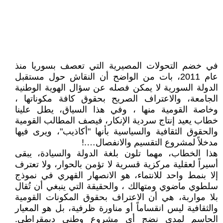
في خضم التحولات المصيرية التي تعصف بسوريا منذ
عام 2011، بات من الواضح أن النقاش حول مستقبل
الدولة السورية لا يمكن فصله عن سؤال الهوية الوطنية
الجامعة، والاعتراف الصريح بحقوق كافة مكوناتها ،
وخاصة القومية منها ، وفي هذا السياق، يطل علينا
خطاب يعيد إنتاج سردية الإنكار، فيصف المطالب القومية
والحقوق الثقافية والسياسية بأنها "أكاذيب"، ويرى فيها
مدخلاً لمشروع التقسيم والانفصال….!
هذا الخطاب، مهما تلون بلغة الدولة والسيادة، يبقى
أسيراً لعقلية مركزية قسرية لا تؤمن بالحوار، ولا تعترف
إلا بنمط واحد للانتماء، هو الانصهار القهري في نموذج
سلطوي ماضوي ومتهالك ، والحقيقة التي ينبغي أن تُقال
بلا مواربة، هي أن الاعتراف بحقوق المكونات القومية
والثقافية ليس انقساماً أو مناورة ظرفية، بل هو المعيار
الحاسم لمدى نضج أي مشروع وطني ديمقراطي.