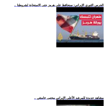
.. الحرس الثوري الإيراني: سنحافظ على هرمز حتى الاستجابة لشروطنا
.. مشاهد جديدة للمرشد الأعلى الإيراني مجتبى خامنئي