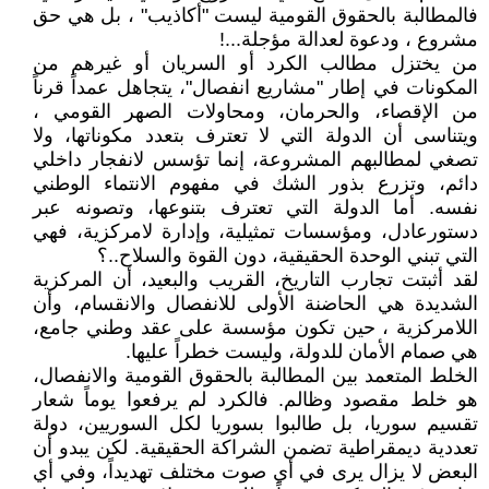
فالمطالبة بالحقوق القومية ليست "أكاذيب" ، بل هي حق
مشروع ، ودعوة لعدالة مؤجلة...!
من يختزل مطالب الكرد أو السريان أو غيرهم من
المكونات في إطار "مشاريع انفصال"، يتجاهل عمداً قرناً
من الإقصاء، والحرمان، ومحاولات الصهر القومي ،
ويتناسى أن الدولة التي لا تعترف بتعدد مكوناتها، ولا
تصغي لمطالبهم المشروعة، إنما تؤسس لانفجار داخلي
دائم، وتزرع بذور الشك في مفهوم الانتماء الوطني
نفسه. أما الدولة التي تعترف بتنوعها، وتصونه عبر
دستورعادل، ومؤسسات تمثيلية، وإدارة لامركزية، فهي
التي تبني الوحدة الحقيقية، دون القوة والسلاح..؟
لقد أثبتت تجارب التاريخ، القريب والبعيد، أن المركزية
الشديدة هي الحاضنة الأولى للانفصال والانقسام، وأن
اللامركزية ، حين تكون مؤسسة على عقد وطني جامع،
هي صمام الأمان للدولة، وليست خطراً عليها.
الخلط المتعمد بين المطالبة بالحقوق القومية والانفصال،
هو خلط مقصود وظالم. فالكرد لم يرفعوا يوماً شعار
تقسيم سوريا، بل طالبوا بسوريا لكل السوريين، دولة
تعددية ديمقراطية تضمن الشراكة الحقيقية. لكن يبدو أن
البعض لا يزال يرى في أي صوت مختلف تهديداً، وفي أي