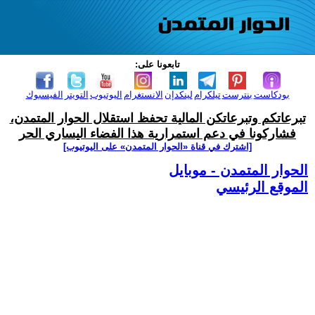
تابعونا على:
بودكاست
بنترست
تيلكرام
لينكدإن
الانستغرام
اليوتيوب
التويتر
الفيسبوك
تبرعاتكم وتبرعاتكن المالية تحفظ استقلال الحوار المتمدن،
فشاركونا في دعم استمرارية هذا الفضاء اليساري الحر
[اشترك في قناة ‫«الحوار المتمدن» على اليوتيوب]
الحوار المتمدن - موبايل
الموقع الرئيسي