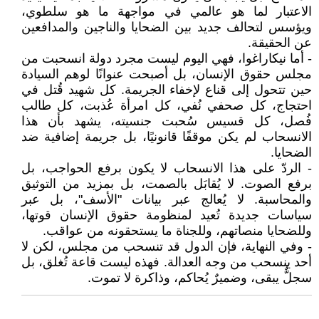
الاعتبار لما هو عالمي في مواجهة ما هو سلطوي،
ويؤسس لتحالف جديد بين الضحايا والناجين والمدافعين
عن الحقيقة.
- أما نيكاراغوا، فهي اليوم ليست مجرد دولة انسحبت من
مجلس حقوق الإنسان، بل أصبحت عنوانًا لوهم السيادة
حين تتحول إلى قناع لإخفاء الجريمة. كل شهيد قُتل في
احتجاج، كل صحفي نُفي، كل امرأة عُذبت، كل طالب
فُصل، كل قسيس سُحبت جنسيته، يشهد بأن هذا
الانسحاب لم يكن موقفًا قانونيًا، بل جريمة إضافية ضد
الضحايا.
- الردّ على هذا الانسحاب لا يكون برفع الحواجب، بل
برفع الصوت. لا يُقابَل بالصمت، بل بمزيد من التوثيق
والمحاسبة. لا يُعالج عبر بيانات "الأسف"، بل عبر
سياسات جديدة تُعيد لمنظومة حقوق الإنسان قوتها،
وللضحايا منصاتهم، وللجناة ما يستحقونه من عواقب.
- وفي النهاية، فإن الدول قد تنسحب من مجلس، لكن لا
أحد ينسحب من وجه العدالة. فهذه ليست قاعة تُغلق، بل
سجلٌّ يبقى، وضميرٌ يُحاكم، وذاكرة لا تموت.