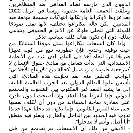
الدموي الذي مارسه نظام القذافي ضد المتظاهرين.
وعلّقت الجمعية العامة عضوية روسيا في أبريل 2022
بعد غزوها لأوكرانيا وارتكابها انتهاكات جسيمة موثقة ضد
المدنيين. لكن حالة نيكاراغوا تختلف، لأنها تمثل نموذجًا
للدولة التي تتخلى طوعًا عن الالتزام الحقوقي وتتباهى
بذلك، دون أن تكون هناك كلفة سياسية تذكر.
- وإذا كان انسحاب نيكاراغوا يمثل موقفًا استثنائيًا من
حيث توقيته وحدته، فإن خطورته تنبع من كونه تعبيرًا
صريحًا عن اتجاه آخذ في التبلور لدى عدد من الأنظمة
الاستبدادية التي بدأت تتعامل مع مبادئ حقوق الإنسان لا
كمرجعية قانونية ملزمة، بل كحالة من “الإزعاج الأخلاقي”
الواجب التخلص منه. لقد تحوّلت هذه المبادئ، التي
تأسس عليها النظام الدولي بعد الحرب العالمية الثانية،
إلى ما يشبه العقد غير المكتوب بين الشعوب والمجتمع
الدولي. فإذا انفرط هذا العقد، وإذا أصبحت الدول قادرة
على مغادرة ساحة المساءلة من دون أن تُكلف نفسها
حتى عناء التبرير القانوني، فإننا نكون قد دخلنا عهدًا جديدًا
تذوب فيه الحدود بين الداخل والخارج، ويعلو فيه منطق
“أنا أقتل، وأنتم لا تتدخلوا”.
- الأدهى من ذلك أن الانسحاب تم تقديمه من قبل