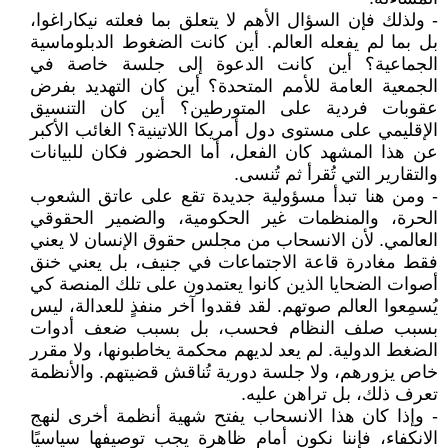
- ولذلك فإن السؤال الأهم لا يتعلق بما فعلته نيكاراغوا،
بل بما لم يفعله العالم. أين كانت الضغوط الدبلوماسية
الجماعية؟ أين كانت الدعوة إلى جلسة خاصة في
الجمعية العامة للأمم المتحدة؟ أين كان التهديد بفرض
عقوبات فردية على المتورطين؟ أين كان التنسيق
الإقليمي على مستوى دول أمريكا اللاتينية؟ الغائب الأكبر
عن هذا المشهد كان الفعل، أما الحضور فكان للبيانات
والتقارير التي تُقرأ ثم تُنسى.
- ومن هنا تبدأ مسؤولية جديدة تقع على عاتق الشعوب
الحرة، والمنظمات غير الحكومية، والضمير الحقوقي
العالمي. لأن الانسحاب من مجلس حقوق الإنسان لا يعني
فقط مغادرة قاعة الاجتماعات في جنيف، بل يعني خنق
أصوات الضحايا الذين كانوا يعتمدون على تلك المنصة كي
يُسمِعوا العالم صوتهم. لقد فقدوا آخر منفذٍ للعدالة، ليس
بسبب صلف النظام فحسب، بل بسبب ضعف أدوات
الضغط الدولية. لم يعد لديهم محكمة يخاطبونها، ولا مقرر
خاص يزورهم، ولا جلسة دورية تُناقش قضيتهم. والأنظمة
تعرف ذلك، بل تراهن عليه.
- وإذا كان هذا الانسحاب يفتح شهية أنظمة أخرى لنهج
الانكفاء، فإننا نكون أمام ظاهرة يجب توصيفها سياسيًا