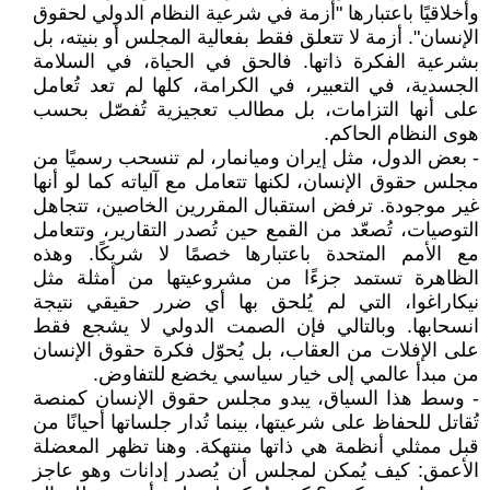
وأخلاقيًا باعتبارها "أزمة في شرعية النظام الدولي لحقوق
الإنسان". أزمة لا تتعلق فقط بفعالية المجلس أو بنيته، بل
بشرعية الفكرة ذاتها. فالحق في الحياة، في السلامة
الجسدية، في التعبير، في الكرامة، كلها لم تعد تُعامل
على أنها التزامات، بل مطالب تعجيزية تُفصّل بحسب
هوى النظام الحاكم.
- بعض الدول، مثل إيران وميانمار، لم تنسحب رسميًا من
مجلس حقوق الإنسان، لكنها تتعامل مع آلياته كما لو أنها
غير موجودة. ترفض استقبال المقررين الخاصين، تتجاهل
التوصيات، تُصعّد من القمع حين تُصدر التقارير، وتتعامل
مع الأمم المتحدة باعتبارها خصمًا لا شريكًا. وهذه
الظاهرة تستمد جزءًا من مشروعيتها من أمثلة مثل
نيكاراغوا، التي لم يُلحق بها أي ضرر حقيقي نتيجة
انسحابها. وبالتالي فإن الصمت الدولي لا يشجع فقط
على الإفلات من العقاب، بل يُحوّل فكرة حقوق الإنسان
من مبدأ عالمي إلى خيار سياسي يخضع للتفاوض.
- وسط هذا السياق، يبدو مجلس حقوق الإنسان كمنصة
تُقاتل للحفاظ على شرعيتها، بينما تُدار جلساتها أحيانًا من
قبل ممثلي أنظمة هي ذاتها منتهكة. وهنا تظهر المعضلة
الأعمق: كيف يُمكن لمجلس أن يُصدر إدانات وهو عاجز