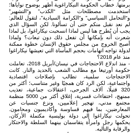
برمتها. خطاب الحكومة النيكاراغوية أظهر بوضوح نواياها؛
استخدمت مصطلحات مثل “الكذب” و“التشهير”
و“التحامل السياسي” و“الكرامة السيادية”، لتقول للعالم:
لم نعد نقبل منكم حتى أن تسألونا. لكن السؤال الذي
يجب أن يُطرح هنا ليس لماذا انسحبت نيكاراغوا، بل لماذا
شعرت أنه بإمكانها أن تفعل ذلك دون تبعات؟ ولماذا
أصبح الخروج من مجلس حقوق الإنسان خطوة ممكنة
لدولة تواجه اتهامات بحجم المأساة التي تعيشها نيكاراغوا
منذ عام 2018؟
- منذ اندلاع الاحتجاجات في نيسان/أبريل 2018، تعاملت
حكومة أورتيغا مع مطالب الشعب بالحديد والنار. كانت
الاحتجاجات سلمية، تطالب بإصلاحات اقتصادية
واجتماعية، لكن الرد كان همجيًا وغير متناسب؛ أكثر من
320 قتيلًا، آلاف الجرحى، اعتقالات جماعية، تعذيب
ممنهج، اختفاءات قسرية، إغلاق أكثر من 5000 منظمة
مجتمع مدني، تهجير إعلاميين، ونزع جنسيات عن
المعارضين، بما فيهم قساوسة وأكاديميون ومحامون.
تحولت نيكاراغوا إلى دولة بوليسية مكتملة الأركان،
يحكمها رجل وامرأة يتقاسمان بينهما السلطة والاحتكار
والرقابة والتأليه.