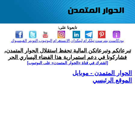
تابعونا على:
بودكاست
بنترست
تيلكرام
لينكدإن
الانستغرام
اليوتيوب
التويتر
الفيسبوك
تبرعاتكم وتبرعاتكن المالية تحفظ استقلال الحوار المتمدن،
فشاركونا في دعم استمرارية هذا الفضاء اليساري الحر
[اشترك في قناة ‫«الحوار المتمدن» على اليوتيوب]
الحوار المتمدن - موبايل
الموقع الرئيسي