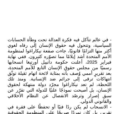
- في عالم تتآكل فيه فكرة العدالة تحت وطأة الحسابات
السياسية، وتتحول فيه حقوق الإنسان إلى رفاه لغوي
أكثر منها التزامًا قانونيًا، جاءت صفعة نيكاراغوا لمنظومة
الأمم المتحدة أشد إيلامًا مما تصوّره كثيرون. ففي نهاية
فبراير 2025، أعلنت حكومة دانييل أورتيغا انسحابها
رسميًا من مجلس حقوق الإنسان التابع للأمم المتحدة،
بعد تقريرٍ أممي وُصف بأنه بمثابة لائحة اتهام ثقيلة توثّق
انتهاكات ترقى إلى جرائم ضد الإنسانية. ومنذ تلك
اللحظة، لم تعد نيكاراغوا مجرّد دولة منتهكة لحقوق
الإنسان، بل أصبحت نموذجًا علنيًا للدولة التي تقرّر عن
سبق إصرار وترصّد الانفصال عن النظام الأخلاقي
والقانوني الدولي.
- الانسحاب لم يكن ردًا فنيًا أو تحفظًا على فقرة في
تقرير، بل كان تمردًا صريحًا على المنظومة الحقوقية