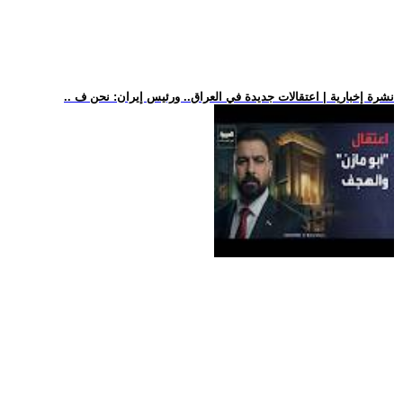
.. نشرة إخبارية | اعتقالات جديدة في العراق.. ورئيس إيران: نحن ف