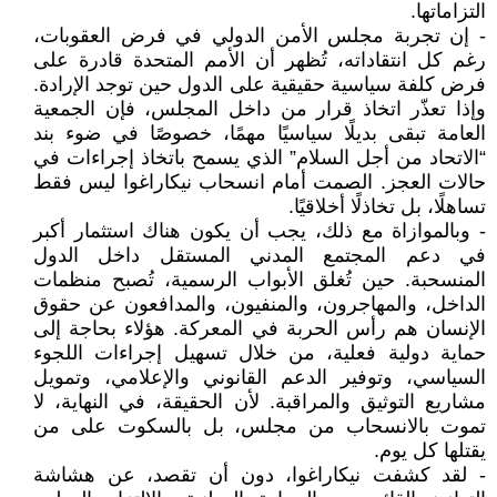
التزاماتها.
- إن تجربة مجلس الأمن الدولي في فرض العقوبات،
رغم كل انتقاداته، تُظهر أن الأمم المتحدة قادرة على
فرض كلفة سياسية حقيقية على الدول حين توجد الإرادة.
وإذا تعذّر اتخاذ قرار من داخل المجلس، فإن الجمعية
العامة تبقى بديلًا سياسيًا مهمًا، خصوصًا في ضوء بند
“الاتحاد من أجل السلام” الذي يسمح باتخاذ إجراءات في
حالات العجز. الصمت أمام انسحاب نيكاراغوا ليس فقط
تساهلًا، بل تخاذلًا أخلاقيًا.
- وبالموازاة مع ذلك، يجب أن يكون هناك استثمار أكبر
في دعم المجتمع المدني المستقل داخل الدول
المنسحبة. حين تُغلق الأبواب الرسمية، تُصبح منظمات
الداخل، والمهاجرون، والمنفيون، والمدافعون عن حقوق
الإنسان هم رأس الحربة في المعركة. هؤلاء بحاجة إلى
حماية دولية فعلية، من خلال تسهيل إجراءات اللجوء
السياسي، وتوفير الدعم القانوني والإعلامي، وتمويل
مشاريع التوثيق والمراقبة. لأن الحقيقة، في النهاية، لا
تموت بالانسحاب من مجلس، بل بالسكوت على من
يقتلها كل يوم.
- لقد كشفت نيكاراغوا، دون أن تقصد، عن هشاشة