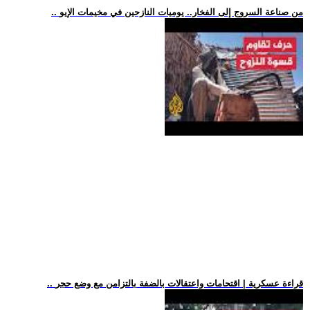
.. من صناعة السروج إلى الفخار.. يوميات النازحين في مخيمات الإيو
.. قراءة عسكرية | اقتحامات واعتقالات بالضفة بالتزامن مع وضع حجر