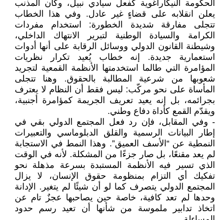
الحكومة النيكاراغوية كفعل سيادي نبيل، وكأن المذنب
يعلن انقلابه على قضاءٍ غير عادل. وفي هذا الخطاب
تتجلى مفارقة شديدة الخطورة: استخدام مفردات
الكرامة والسيادة الوطنية لتبرير الانتهاك الداخلي،
وشيطنة القانون الدولي ووسائل الرقابة على أنها أدوات
استعمارية جديدة. إنه خطاب يُعيد تكرار نظريات
المؤامرة التي طالما استخدمتها الأنظمة القمعية لتجريد
شعوبها من شرعية المطالبة بالحقوق. وهنا تتجلى
المأساة على نحو مركّب: ليس فقط أن النظام لا يعترف
بجرائمه، بل إنه يعيد تعريف الجريمة كمؤامرة أجنبية،
ويقدّم القمع كأداة دفاع وطني.
- وفي المقابل، فإن رد فعل المجتمع الدولي بقي في
إطار البيانات الرسمية والقلق الدبلوماسي والتعبيرات
النمطية عن “الأسف العميق”. وهذا النمط في الاستجابة
لم يعد مقنعًا، بل صار جزءًا من المشكلة. لأنه في الوقت
الذي تسير فيه الأنظمة المستبدة بسرعة مذهلة نحو
تفكيك أي التزام بمنظومة حقوق الإنسان، لا يزال
المجتمع الدولي يتصرف كما لو أن شيئًا لم يتغير. الإدانة
وحدها لم تعد كافية، خاصة حين يصاحبها عجزٌ تام عن
اتخاذ تدابير ملموسة من شأنها أن تعيد رسم حدود
المساءلة.