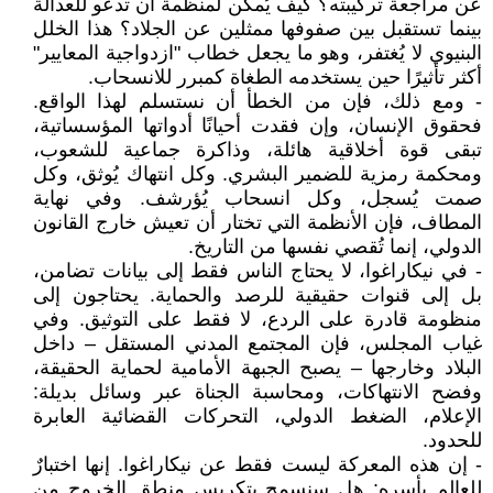
عن مراجعة تركيبته؟ كيف يُمكن لمنظمة أن تدعو للعدالة
بينما تستقبل بين صفوفها ممثلين عن الجلاد؟ هذا الخلل
البنيوي لا يُغتفر، وهو ما يجعل خطاب "ازدواجية المعايير"
أكثر تأثيرًا حين يستخدمه الطغاة كمبرر للانسحاب.
- ومع ذلك، فإن من الخطأ أن نستسلم لهذا الواقع.
فحقوق الإنسان، وإن فقدت أحيانًا أدواتها المؤسساتية،
تبقى قوة أخلاقية هائلة، وذاكرة جماعية للشعوب،
ومحكمة رمزية للضمير البشري. وكل انتهاك يُوثق، وكل
صمت يُسجل، وكل انسحاب يُؤرشف. وفي نهاية
المطاف، فإن الأنظمة التي تختار أن تعيش خارج القانون
الدولي، إنما تُقصي نفسها من التاريخ.
- في نيكاراغوا، لا يحتاج الناس فقط إلى بيانات تضامن،
بل إلى قنوات حقيقية للرصد والحماية. يحتاجون إلى
منظومة قادرة على الردع، لا فقط على التوثيق. وفي
غياب المجلس، فإن المجتمع المدني المستقل – داخل
البلاد وخارجها – يصبح الجبهة الأمامية لحماية الحقيقة،
وفضح الانتهاكات، ومحاسبة الجناة عبر وسائل بديلة:
الإعلام، الضغط الدولي، التحركات القضائية العابرة
للحدود.
- إن هذه المعركة ليست فقط عن نيكاراغوا. إنها اختبارٌ
للعالم بأسره: هل سنسمح بتكريس منطق الخروج من