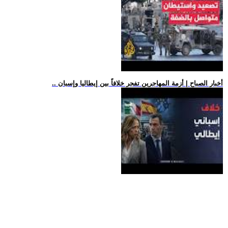
.. أخبار الصباح | أزمة المهاجرين تفجر خلافاً بين إيطاليا وإسبان