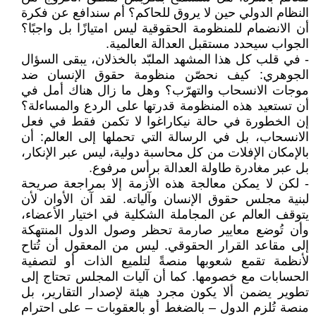
النظام الدولي حين لا يروق للحاكم؟ أم سندافع عن فكرة
أن الانضمام للمنظومة الحقوقية ليس امتيازًا بل واجبًا؟
الجواب سيحدد مستقبل العدالة العالمية.
- في قلب كل هذا المشهد الملبّد بالخذلان، يبقى السؤال
الجوهري: كيف نحصّن منظومة حقوق الإنسان ضد
موجات الانسحاب والتهرّب؟ وهل ما زال هناك أمل في
أن تستعيد هذه المنظومة قدرتها على الردع والمساءلة؟
إن الخطورة في حالة نيكاراغوا لا تكمن فقط في فعل
الانسحاب، بل في الرسالة التي تحملها إلى العالم: أن
بالإمكان الإفلات من كل محاسبة دولية، ليس عبر الإنكار،
بل عبر مغادرة طاولة العدالة برأس مرفوع.
- لكن لا يمكن معالجة هذه الأزمة إلا بمراجعة صريحة
لبنية مجلس حقوق الإنسان وآلياته. لقد آن الأوان لأن
يتوقف العالم عن المجاملة الشكلية في اختيار الأعضاء،
وأن تُوضع معايير صارمة تحظر وصول الدول المنتهكة
إلى مقاعد القرار الحقوقي. ليس من المعقول أن تُتاح
لأنظمة تقمع شعوبها منصةً لتلميع الذات أو لتصفية
الحسابات مع خصومها. كما أن آليات المجلس تحتاج إلى
تطوير يضمن ألا يكون مجرد هيئة لإصدار التقارير، بل
منصة تُلزم الدول – بالضغط أو بالعقوبات – على احترام