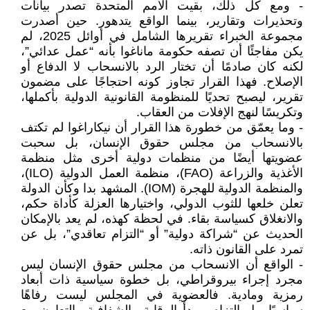
- ومع كل ذلك، بقيت الأمم المتحدة تصدر بيانات
وتحذيرات وتقارير، بينما الواقع يتدهور. حين أصدرت
مجموعة الخبراء تقريرها الشامل في أوائل 2025، لم
يكن مفاجئًا أن تصفه حكومة ماناغوا بأنه “عمل عدائي”،
لكنه كان صادمًا أن تختار الرد بالانسحاب لا الدفاع أو
الإصلاح. فهذا القرار تجاوز كونه احتجاجًا على مضمون
تقرير، ليصبح تحديًا للمنظومة القانونية الدولية بأكملها،
وتكريسًا لنهج الإفلات من العقاب.
- وما يعمّق من خطورة هذا القرار أن نيكاراغوا لم تكتف
بالانسحاب من مجلس حقوق الإنسان، بل سحبت
عضويتها أيضًا من منظمات دولية أخرى مثل منظمة
الأغذية والزراعة (FAO)، منظمة العمل الدولية (ILO)،
والمنظمة الدولية للهجرة (IOM). المشهد بدا وكأن الدولة
تعلن خلعها للثوب الدولي، واختيارها العزلة كأداة حكم،
والانغلاق كسياسة بقاء. في لحظة كهذه، لم يعد بالإمكان
الحديث عن “شراكة دولية” أو “التزام تعاقدي”، بل عن
تمرد على القانون ذاته.
- الواقع أن الانسحاب من مجلس حقوق الإنسان ليس
مجرد إجراء بيروقراطي، بل خطوة سياسية ذات أبعاد
رمزية ومادية. فالعضوية في المجلس ليست رفاهًا