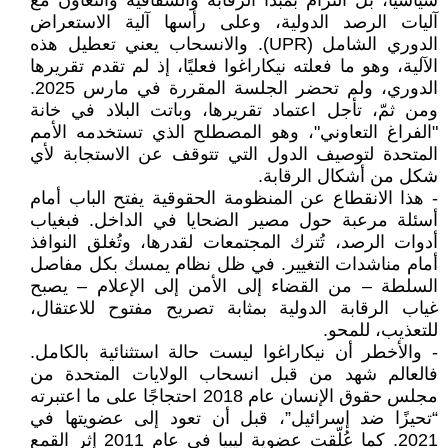
سياسيًا، بل التزام بمبدأ الرقابة والشفافية والتعاون مع
آليات الرصد الدولية، وعلى رأسها آلية الاستعراض
الدوري الشامل (UPR). والانسحاب يعني تعطيل هذه
الآلية، وهو ما فعلته نيكاراغوا فعليًا، إذ لم تقدم تقريرها
الدوري، ولم تحضر الجلسة المقررة في مارس 2025.
ومن ثمّ، تأجل اعتماد تقريرها، وباتت البلاد في خانة
"الفراغ التعاوني"، وهو المصطلح الذي تستخدمه الأمم
المتحدة لتوصيف الدول التي تتوقف عن الاستجابة لأي
شكل من أشكال الرقابة.
- هذا الانقطاع عن المنظومة الحقوقية يفتح الباب أمام
أسئلة مرعبة حول مصير الضحايا في الداخل. فبغياب
أدوات الرصد، تُترك المجتمعات لقدرها، وتُغلق النوافذ
أمام مناشدات التغيير. في ظل نظام يمسك بكل مفاصل
السلطة – من القضاء إلى الأمن إلى الإعلام – يصبح
غياب الرقابة الدولية بمثابة تصريح مفتوح للاعتقال،
للتعذيب، للمحو.
- والأخطر أن نيكاراغوا ليست حالة استثنائية بالكامل.
فالعالم شهد من قبل انسحاب الولايات المتحدة من
مجلس حقوق الإنسان عام 2018 احتجاجًا على ما اعتبرته
“تحيزًا ضد إسرائيل”، قبل أن تعود إلى عضويتها في
2021. كما عُلّقت عضوية ليبيا في عام 2011 إثر القمع