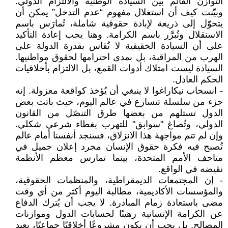
التوازن القائم بين السيادة الوطنية والالتزام الدولي.
وبيّنت كيف أن استغلال مفهوم “عدم التدخل” يمكن أن
يتحوّل إلى ذريعة لإبادة حقوقية شاملة، تُمارَس باسم
الاستقلال وتُبرَّر باسم الكرامة. وهنا يجب إعادة التأكيد
على أن السيادة الحقيقية لا تُقاس بقدرة الدولة على
الهرب من المراقبة، بل بمدى احترامها لحقوق مواطنيها.
السيادة ليست امتلاك أدوات القمع، بل الالتزام بأخلاقيات
الحكم العادل.
- انسحاب نيكاراغوا لا ينبغي أن يُؤخذ كواقعة معزولة. إنه
جزء من سلسلة تتسارع في عالم اليوم، حيث باتت بعض
الدول تستلهم من بعضها طرق التنصّل من القانون
الدولي، وتُصاغ "سوابق" للتهرب بغطاء شرعي شكلي.
وإن لم تتم مواجهة هذا الانزلاق، فسنجد أنفسنا أمام عالم
تُصبح فيه فكرة حقوق الإنسان مجرد إعلان جميل في
متاحف الأمم المتحدة، بينما تمارس معظم الأنظمة
نقيضه في الواقع.
- إن المجتمعات الديمقراطية، والمنظمات الحقوقية،
والمؤسسات الأكاديمية، مطالبة اليوم أكثر من أي وقت
مضى باستعادة زمام المبادرة. لا يجب أن يُترك الدفاع
عن الكرامة الإنسانية رهينًا لحسابات الدول وموازنات
المصالح. بل يجب أن يكون مشروعًا أخلاقيًا جماعيًا، يعيد