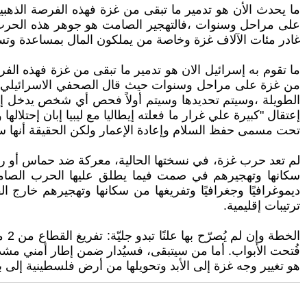
ما يحدث الأن هو تدمير ما تبقى من غزة فهذه الفرصة الذهب
على مراحل وسنوات ،فالتهجير الصامت هو جوهر هذه الحرب 
غادر مئات الآلاف غزة وخاصة من يملكون المال بمساعدة وتس
ما تقوم به إسرائيل الان هو تدمير ما تبقى من غزة فهذه ال
من غزة على مراحل وسنوات حيث قال الصحفي الاسرائيلي يانو
الطويلة ،وسيتم تحديدها وسيتم أولاً فحص أي شخص يدخل إليه
إعتقال "كبيرة علي غرار ما فعلته إيطاليا مع ليبيا إبان إحتل
تحت مسمى حفظ السلام وإعادة الإعمار ولكن الحقيقة أنها 
لم تعد حرب غزة، في نسختها الحالية، معركة ضد حماس أو ر
سكانها وتهجيرهم في صمت فيما يطلق عليها الحرب الصامتة
ديموغرافيًا وجغرافيًا وتفريغها من سكانها وتهجيرهم خارج ا
ترتيبات إقليمية.
الخ
فُتحت الأبواب. أما من سيتبقى، فسيُدار ضمن إطار أمني مشد
هو تغيير وجه غزة إلى الأبد وتحويلها من أرض فلسطينية إلى 