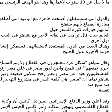
ما لا يقل عن 10 سنوات لأعمارها وهذا هو الهدف الرئيسي من حرب غزة .
والدول التي ستستقبلهم أصبحت جاهزة مع الوعود التي أطلقه
مغادرة القطاع بأنهم ستفتح
أمامهم خيارات كثيرة للسفر حول
العالم حيث قال ترامب في لقائه الأخير مع نتنياهو في البيت
دول أخرى،
جولتة الأخيرة بدول الخليج
وقال نتنياهو "سكان غزة محتجزون في القطاع ولا يتم السماح
أخري تمنعهم " في تلميح واضح لدور مصر في غلق معبر رفح ل
الفلسطينيين بعيدا عن مصر ومعبر رفح ستكون ضعيفة وغير مجدي
نتنياهو تماما أن "مصر" هي كلمة السر في مشروع التهجير ل
صد منيع ضد
تنفيذة
وقد أعلن وزير الدفاع الإسرائيلي يسرائيل كاتس أن وكالة خ
القطاع الفلسطيني وتهجير سكانه وأمر كاتس الجيش الإسر