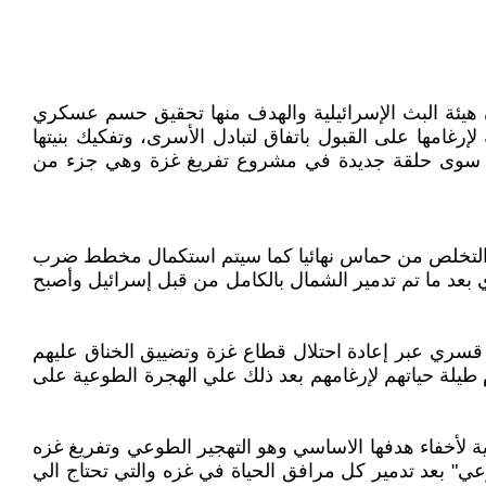
ان هيئة البث الإسرائيلية والهدف منها تحقيق حسم عسكري
 استخدام 5 عوامل ضغط ضد حماس في محاولة لإرغامها على القبول باتفاق لتبادل الأسرى، وتفكيك بنيتها
ت سوى حلقة جديدة في مشروع تفريغ غزة وهي جزء من
ل والتخلص من حماس نهائيا كما سيتم استكمال مخطط ضرب
عد ما تم تدمير الشمال بالكامل من قبل إسرائيل وأصبح
 قسري عبر إعادة احتلال قطاع غزة وتضييق الخناق عليهم
طيلة حياتهم لإرغامهم بعد ذلك علي الهجرة الطوعية على
ة لأخفاء هدفها الاساسي وهو التهجير الطوعي وتفريغ غزه
ي" بعد تدمير كل مرافق الحياة في غزه والتي تحتاج الي