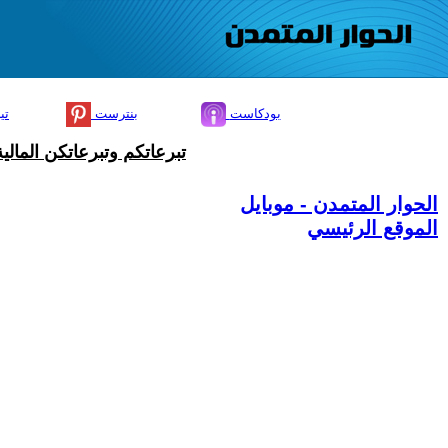
بودكاست
بنترست
تي
تبرعاتكم وتبرعاتكن المال
الحوار المتمدن - موبايل
الموقع الرئيسي