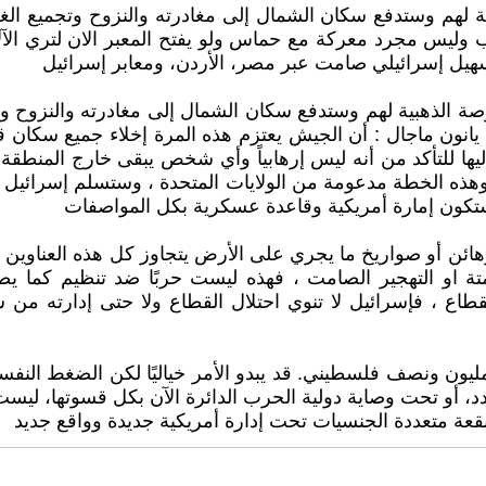
ية لهم وستدفع سكان الشمال إلى مغادرته والنزوح وتجميع ال
وليس مجرد معركة مع حماس ولو يفتح المعبر الان لتري ال
هيل إسرائيلي صامت عبر مصر، الأردن، ومعابر إسرائيل
فرصة الذهبية لهم وستدفع سكان الشمال إلى مغادرته والنزوح 
ن ماجال : أن الجيش يعتزم هذه المرة إخلاء جميع سكان قطا
ا للتأكد من أنه ليس إرهابياً وأي شخص يبقى خارج المنطقة ا
الها وهذه الخطة مدعومة من الولايات المتحدة ، وستسلم إسرائي
ستكون إمارة أمريكية وقاعدة عسكرية بكل المواصفات
هائن أو صواريخ ما يجري على الأرض يتجاوز كل هذه العناو
 او التهجير الصامت ، فهذه ليست حربًا ضد تنظيم كما يصو
لقطاع ، فإسرائيل لا تنوي احتلال القطاع ولا حتى إدارته من 
طة وإن لم يُصرّح بها علنًا تبدو جليّة: تفريغ القطاع من 2 مليون ونصف فلسطيني. قد يبدو 
د، أو تحت وصاية دولية الحرب الدائرة الآن بكل قسوتها، ليس
بقعة متعددة الجنسيات تحت إدارة أمريكية جديدة وواقع جديد