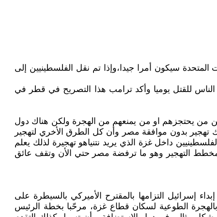
 المتحدة سيكون أمرا جيدا،وإذا تم نقل الفلسطينيين إلى
هم، فسيمكن إنشاء ما أسميه منطقة الحرية (freedom zone)، حيث لن يتعرض الناس للقتل يوميا وأكد ترامب هذا التصريح في قطر في
 نحن من يحتجزهم او من يمنعهم من الهجرة ولكن هناك دول
ك تهجير بدون موافقة مصر وأن كل الطرق الأخري لتهجير
لسطينيين داخل غزة الذي يريد نتنياهو تهجيرة لذلك يعلم
 بمخطط التهجير وهو ما ترفضة مصر حتي الأن وتقف عائق
داء إسرائيل التزامها بالمقترح الأميركي بالسيطرة على
لهجرة الطوعية لسكان قطاع غزة، مرحّبا بخطة الرئيس