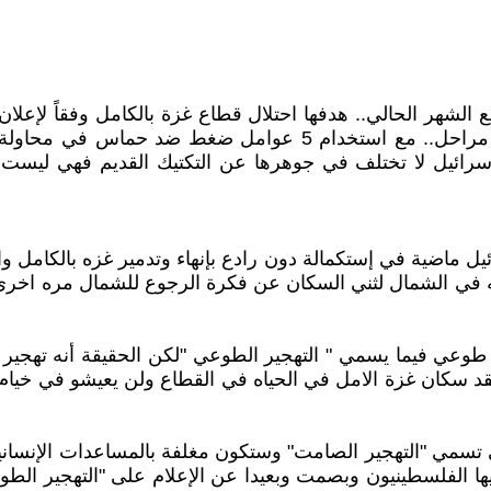
ع الشهر الحالي.. هدفها احتلال قطاع غزة بالكامل وفقاً لإعل
وإعادة إحتلال قطاع غزة بالكامل وهي عملية منظمة من 3 مراحل.. مع
رائيل لا تختلف في جوهرها عن التكتيك القديم فهي ليس
يل ماضية في إستكمالة دون رادع بإنهاء وتدمير غزه بالكام
ي الشمال لثني السكان عن فكرة الرجوع للشمال مره اخري ب
 طوعي فيما يسمي " التهجير الطوعي "لكن الحقيقة أنه تهجير
د سكان غزة الامل في الحياه في القطاع ولن يعيشو في خيام 
ي تسمي "التهجير الصامت" وستكون مغلفة بالمساعدات الإنساني
 الفلسطينيون وبصمت وبعيدا عن الإعلام على "التهجير الطوع