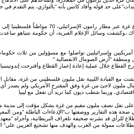
سكان غزة الذين يرغبون في المغادرة، وتساعدهم على الاندما
يدات"على حد قوله وأفاد كاتس بأنه "بالتوازي، يتم التقدم في 
" التهجير الطوعي " كخطوه أولي نحو التهجير فقد 
ك ،وكشفت وسائل الإعلام العبرية، أن حكومة نتنياهو ساعدت 
ريكيين وإسرائيليين تواصلوا مع مسؤولين من ثلاث حكومات
ل ومنطقة "أرض الصومال الانفصالية "
القطاع خلال عملية إعادة إعمار القطاع وأقترحت إندونيسيا وأ
شت مع القيادة الليبية نقل مليون فلسطيني من غزة، مقابل الإ
قبال مليون لاجئ من غزة وفق المقترح الأمريكي ولم يصدر أي 
اقتصادي، وربما شطب ديون كما تريد أن تفعل مع ليبيا
مصر على نقل نصف مليون مقيم من غزة بشكل مؤقت إلى مدينة م
 صحة هذه التقارير ووصفتها ب"الإدعاءات الباطلة "ومن المعر
لاع للرأي قد نشرته صحيفة تلغراف البريطانية، وأجراه "م
تطلاعات ممولة من الغرب والهدف منها تشجيع الغزيين علي" ال