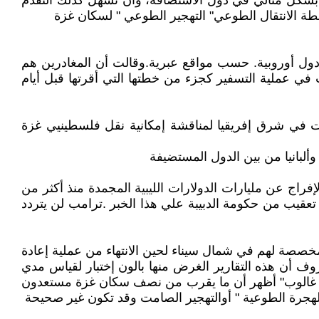
ج بشكل مثالي في دول الاستضافة، وأن تسهل كذلك التقدم
خطة الانتقال الطوعي" التهجير الطوعي " لسكان غزة
غادر قطاع غزة عبر مطار رامون الإسرائيلي، 70 مواطناً فلسطينيا إلى دول أوروبية. حسب مواقع عبرية.وقالت أن المغادرين هم
في عملية التسفير كجزء من خطتها التي أقرتها قبل أيام
 في شرق إفريقيا لمناقشة إمكانية نقل فلسطينيي غزة
لبانيا من بين الدول المستضيفة
فراج عن مليارات الدولارات الليبية المجمدة منذ أكثر من
تعقيب من حكومة الدبيبة علي هذا الخبر .ترامب لن يتردد
خصصة لهم في شمال سيناء لحين الانتهاء من عملية إعادة
وف أن هذه التقارير الغرض منها بالون إختبار لقياس مدي
عهد غالوب" أظهر أن ما يقرب من نصف سكان غزة مستعدون
هجرة الطوعية " أوالتهجير الصامت وقد تكون غير صحيحة