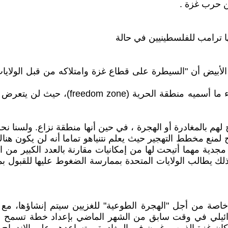
ا ترامب للفلسطينيين في حالة
 الأبيض أن "السيطرة على قطاع غزة وامتلاكه من قبل الولايات
وهناك العديد من الدول المستعدة لاستقبال
 لهم بالمغادرة أو الهجرة ، في حين أنها منطقة نزاع. ولسنا
منع مخطط التهجير حيث يعلم نتنياهو تماما أنه لن يكون هنا
ة مهما أتيحت لها من إمكانيات مقارنة بالعدد الكبير من الف
ذلك يطالب الولايات المتحدة بممارسة الضغوط عليها للقبول
اصة من أجل "الهجرة الطوعية" للغزيين سيتم إنشاؤها، مع إب
ائيلي في وقت سابق من الشهر الماضي بإعداد خطة تسمح با