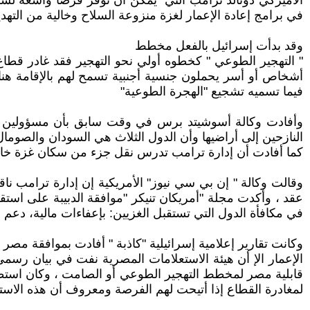
الأميركي دونالد ترامب التي "يمكن أن توفّر فرصا واسعة ل
في برامج إعادة الإعمار لغزة منزوعة السلاح وخالية من التهد
وقد بدأت إسرائيل بالفعل مخطط
أشخاص أو أسر يحملون جنسية أجنبية تسمح لهم بالإقامة هنا
فيما تسميه تشجيع "الهجرة الطوعية"
وأفادت وكالة أسوشيتد برس في وقت سابق بأن مسؤولين أم
النازحين إلى أراضيها وأن الدول الثلاث هي السودان والصوما
كما أفادت أن إدارة ترامب تدرس نقل جزء من سكان غزة خارج 
وقالت وكالة " إن بي سي نيوز" الأمريكية إن إدارة ترامب ناق
عقد ، وأكدت مجلة "أمريكان تنيكر "موافقة الدبيبة على است
في مكافأة الدول التي تستقبل الغزيين: بإعفاءات مالية، دعم 
وكانت تقارير إعلامية إسرائيلية "كاذبة " أفادت بموافقة 
الإعمار الإ أن هيئة الاستعلامات المصرية نفت في بيان رسمي
قابلية مصر لمخطط التهجير الطوعي أو الصامت ، وكان استط
لمغادرة القطاع إذا أتيحت لهم الفرصة ومعروف أن هذه الاس