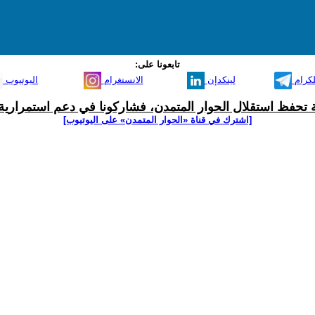
تابعونا على:
لكرام
لينكدإن
الانستغرام
اليوتيوب
ية تحفظ استقلال الحوار المتمدن، فشاركونا في دعم استمرارية 
[اشترك في قناة ‫«الحوار المتمدن» على اليوتيوب]