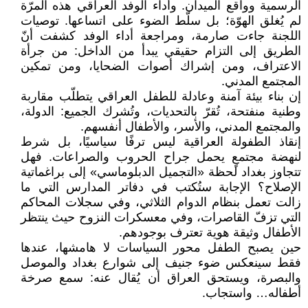
الرسمية وواقع الميدان. وأداء الوفد العراقي هذه المرّة
لم يُغلق الهوّة؛ بل سلّط الضوء على اتساعها. توصيات
اللجنة جاءت صارمة، ومراجعة أداء الوفد كشفت أنّ
الطريق إلى التزام حقيقي يبدأ من الداخل: من جرأة
الاعتراف، ومن إشراك أصوات الضحايا، ومن تمكين
المجتمع المدني.
إن بناء بيئة آمنة وعادلة للطفل العراقي يتطلّب مقاربة
وطنية منفتحة، تُقرّ بالتحديات، وتُشرك الجميع: الدولة،
والمجتمع المدني، والأسر، والأطفال أنفسهم.
إنقاذ الطفولة العراقية ليس ترفًا سياسيًا، بل شرط
لنهضة مجتمعٍ يحمل جراح الحروب والصراعات. فهل
تتجاوز بغداد لحظة «التجميل الدبلوماسي» إلى براغماتية
الإصلاح؟ الإجابة ستُكتب في دفاتر المدارس التي ما
زالت تعمل بنظام الدوام الثلاثي، وفي سجلات المحاكم
التي تزفّ القاصرات، وفي معسكرات النزوح حيث ينتظر
الأطفال وثيقة هوية تعترف بوجودهم.
حين يصبح الطفل محور السياسات لا هامشها، عندها
فقط سينعكس ضوء جنيف إلى شوارع بغداد والموصل
والبصرة، ويستحق العراق أن يُقال عنه: سمع صرخة
أطفاله… واستجاب.