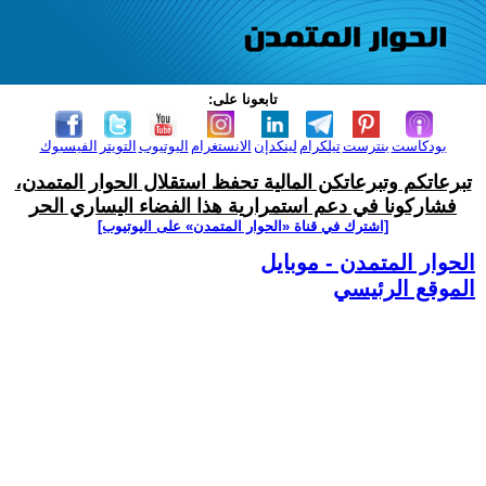
تابعونا على:
بودكاست
بنترست
تيلكرام
لينكدإن
الانستغرام
اليوتيوب
التويتر
الفيسبوك
تبرعاتكم وتبرعاتكن المالية تحفظ استقلال الحوار المتمدن،
فشاركونا في دعم استمرارية هذا الفضاء اليساري الحر
[اشترك في قناة ‫«الحوار المتمدن» على اليوتيوب]
الحوار المتمدن - موبايل
الموقع الرئيسي