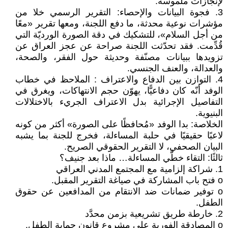
لإنجازات ملموسة.
3. فجوة البيانات والإحصاء: التقرير الرسمي خلا من
مؤشرات نوعية محدثة، ما دفع اللجنة، ومعها تقرير «معًا
من أجل السلام»، للتشكيك في دقة الصورة الورديّة التي
قُدِّمت. فقد تحدّثت اللجنة صراحة عن عجز العراق عن
تزويدها ببيانات مصنّفة وحديثة حول الفقر، والصحة،
والعدالة، والعنف الجنسي.
4. التوازن بين الدفاع والاعتراف : الملاحظ في خطاب
الوفد أنّه كان دفاعيًّا، يهوّن حجم الانتهاكات، ويغرق في
التفاصيل الإجرائية بدل الاعتراف الجريء بالاختلالات
البنيوية.
الخلاصة: بدا الوفد «مُحافظًا على الصورة» أكثر من كونه
لاعبًا حقيقيًا في حلبة المساءلة، فخرج للجنة بما يشبه
البيان الصحفي، لا التقرير الحقوقي الصريح.
ثالثًا: التقاء خطَّي المساءلة… ماذا بعد جنيف؟
1. شراكة إلزامية مع المجتمع المدني العراقي
o فتح باب المشاركة في صياغة التقرير المقبل.
o توفير ضمانات ضد الانتقام من المدافعين عن حقوق
الطفل.
2. خارطة طريق تشريعية بزمن محدَّد
o المصادقة الفورية على مشروع قانون حماية الطفل.