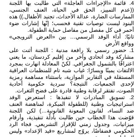
4. قائمة «الإجراءات العاجلة» التي طالبت بها اللجنة
((عدم التمييز، الحق في الحياة، العنف الجنسي،
الممارسات الضارة، عدالة الأحداث، تجنيد الأطفال.)) هذه
البنود ليست توصيات تقنية فحسب؛ إنّها إشارات ضوء
أحمر في كل مفصل من مفاصل حماية الطفولة.
ثانيًا: أداء الوفد الرسمي… بين «العرض الترويجي»
وواقع الأرض
1. حضور رسمي بلا رافعة مدنية : اللجنة أثنت على
مشاركة وفد اتحادي وآخر من إقليم كردستان، ما يعني
اعترافًا بالشمول الجغرافي. لكنّ المعادلة انهارت بمجرد
الالتفات يمينًا ويسارًا: غياب شبه تام للمنظمات العراقية
المستقلة في التقارير الموازية، باستثناء مساهمة رمزية
لإحدى الجمعيات. النتيجة؟ سردية حكومية أحادية
الصوت، تفتقر لرقابة وطنية قادرة على فضح الثغرات.
2. تسويق المبادرات لا تنفيذها : استعرض الوفد
استراتيجيات وطنية (للطفولة المبكرة، لمناهضة العنف
ضد النساء، لقانون المعونة القانونية…) لكن اللجنة
قوّضت هذا الخطاب حين طالبت بأدلّة تنفيذية، وأرقام
ميزانيات، وجدول زمني للإقرار التشريعي. فجاء الرد
الحكومي فضفاضًا، يروّج لمشاريع «قيد الإعداد» وليس