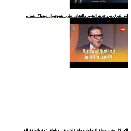
.. إيه الفرق بين حرية التعبير والتجاوز على السوشيال ميديا؟. عما
.. الاحتلال يشن حملة اقتحامات واعتقالات في مناطق عدة بالضفة الغ