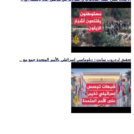
.. تحقيق لـ-دروب سايت-: دبلوماسي إسرائيلي بالأمم المتحدة جمع مع