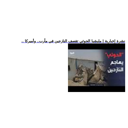
.. نشرة إخبارية | مليشيا الحوثي تقصف النازحين في مأرب.. وأميركا