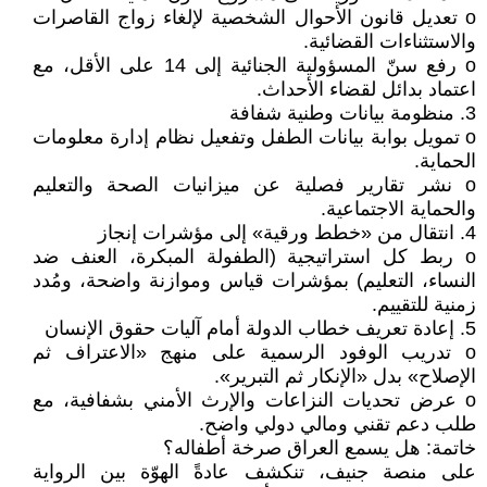
o تعديل قانون الأحوال الشخصية لإلغاء زواج القاصرات
والاستثناءات القضائية.
o رفع سنّ المسؤولية الجنائية إلى 14 على الأقل، مع
اعتماد بدائل لقضاء الأحداث.
3. منظومة بيانات وطنية شفافة
o تمويل بوابة بيانات الطفل وتفعيل نظام إدارة معلومات
الحماية.
o نشر تقارير فصلية عن ميزانيات الصحة والتعليم
والحماية الاجتماعية.
4. انتقال من «خطط ورقية» إلى مؤشرات إنجاز
o ربط كل استراتيجية (الطفولة المبكرة، العنف ضد
النساء، التعليم) بمؤشرات قياس وموازنة واضحة، ومُدد
زمنية للتقييم.
5. إعادة تعريف خطاب الدولة أمام آليات حقوق الإنسان
o تدريب الوفود الرسمية على منهج «الاعتراف ثم
الإصلاح» بدل «الإنكار ثم التبرير».
o عرض تحديات النزاعات والإرث الأمني بشفافية، مع
طلب دعم تقني ومالي دولي واضح.
خاتمة: هل يسمع العراق صرخة أطفاله؟
على منصة جنيف، تنكشف عادةً الهوّة بين الرواية