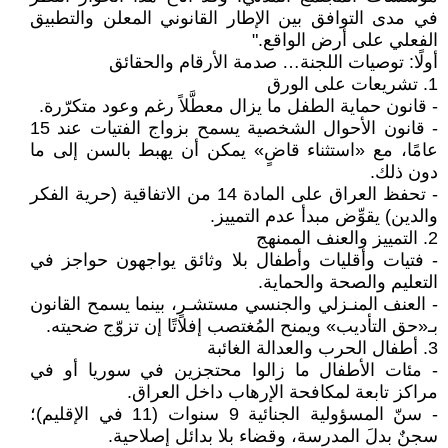
في مدى التوافق بين الإطار القانوني المعلن والتطبيق
الفعلي على أرض الواقع."
أولًا: توصيات اللجنة… صدمة الأرقام والحقائق
1. تشريعات على الورق
- قانون حماية الطفل ما يزال معطَّلاً رغم وعود متكرّرة.
- قانون الأحوال الشخصية يسمح بزواج الفتيات عند 15
عامًا، مع «استثناء قاضٍ» يمكن أن يهبط بالسن إلى ما
دون ذلك.
- تحفظ العراق على المادة 14 من الاتفاقية (حرية الفكر
والدين) يقوِّض مبدأ عدم التمييز.
2. التمييز والعنف الممنهج
- فتيات وأقليات وأطفال بلا وثائق يواجهون حواجز في
التعليم والصحة والحماية.
- العنف المنـزلي والجنسي مستشـرٍ، بينما يسمح القانون
بـ«حق التأديب» ويمنح المُغتصب إفلاتًا إن تزوّج ضحيته.
3. أطفال الحرب والعدالة الغائبة
- مئات الأطفال ما زالوا محتجزين في سوريا أو في
مراكز تابعة لمكافحة الإرهاب داخل العراق.
- سنّ المسؤولية الجنائية 9 سنوات (11 في الإقليم)؛
سجنٌ بدلَ المدرسة، وقضاء بلا بدائل إصلاحية.