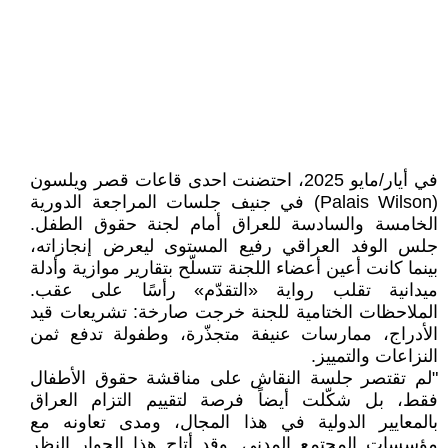
في أيار/مايو 2025، احتضنت احدى قاعات قصر ويلسون
(Palais Wilson) في جنيف جلسات المراجعة الدورية
الخامسة والسادسة للعراق أمام لجنة حقوق الطفل.
جلس الوفد العراقي رفيع المستوى ليعرض إنجازاته،
بينما كانت أعين أعضاء اللجنة تتسلّح بتقارير موازية وأدلة
ميدانية تقلب رواية «التقدّم» رأسًا على عقب.
الملاحظات الختامية للجنة خرجت صارخة: تشريعات قيد
الأدراج، ممارسات عنيفة متجذّرة، وطفولة تدفع ثمن
النزاعات والتمييز.
"لم تقتصر جلسة النقاش على مناقشة حقوق الأطفال
فقط، بل شكّلت أيضاً فرصة لتقييم التزام العراق
بالمعايير الدولية في هذا المجال، ومدى تعاونه مع
مؤسسات المجتمع المدني. وقد أتاح هذا الحوار النظر