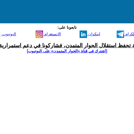
تابعونا على:
لكرام
لينكدإن
الانستغرام
اليوتيوب
ية تحفظ استقلال الحوار المتمدن، فشاركونا في دعم استمرارية 
[اشترك في قناة ‫«الحوار المتمدن» على اليوتيوب]