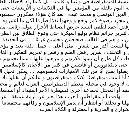
لنسبة للديمقراطية في وعينا و عالمنا ، بل كلما زاد الاحتفاء 
ية اليوم بالقلة من المؤمنين بها في الثلاثينات و الأربعينات
ر الدين التونسي و محمد عبده ، لقد كان هؤلاء مفكرون حقيقيو
 مجرد رضوخ لأمر واقع و وجهوا نقدًا صارمًا لكل ما اعتبرو
رفض أحمد لطفي السيد عرض الضباط الأحرار لتوليه رئاسة مص
برير جرائم نظام يوليو المبكرة حتى وقوع الطلاق بين الطرفي
س ، و هم في الغالب صحافيين محميين غربيًا … في الحقيقة
ة لها ليست أكثر من شعار ، مثل أعلى ، جميل لكنه بعيد و م
هل و التخلف ، لتبرير رفض العلم و رفض و تحريم التفكير و إلغا
 كل طرح أن يثبتوا فكرتهم و يبرهنوا عليها ، بينما يحميهم 
ى ديكتاتوريين أو فاشيين في كثير من الأحيان كالإسلاميين مثلً
أن يقبلوا بمنح أيًا من تلك الامتيازات لخصومهم … يمكن تخي
ا لست ديمقراطيًا لكنكم ديمقراطيون و عليكم أن تقبلوا بلا 
لا وجود في مخيلة معظم الديمقراطيين العرب لعالم و مجتم
د أو المحتل لجماعة أخرى فسيطرة الآخر استبداد أو استعمار أم
 … تهافت الديمقراطيين العرب هذا يعبر عن أزمة عميقة ، عن 
نا و تخلفنا أو انتظار أن يدمر الإسلاميون و رفاقهم مجتمعاتنا 
ارج و القدرية و المعتزلة و الكلام العرب