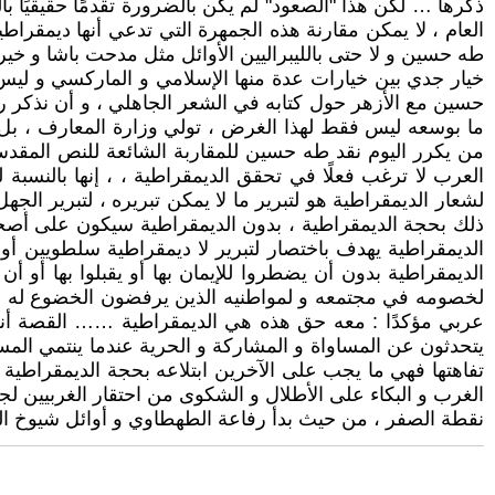
ذكرها … لكن هذا "الصعود" لم يكن بالضرورة تقدمًا حقيقيًا با
العام ، لا يمكن مقارنة هذه الجمهرة التي تدعي أنها ديمقراط
طه حسين و لا حتى بالليبراليين الأوائل مثل مدحت باشا و خي
خيار جدي بين خيارات عدة منها الإسلامي و الماركسي و ليس
حسين مع الأزهر حول كتابه في الشعر الجاهلي ، و أن نذكر 
ما بوسعه ليس فقط لهذا الغرض ، تولي وزارة المعارف ، بل لت
من يكرر اليوم نقد طه حسين للمقاربة الشائعة للنص المقد
العرب لا ترغب فعلًا في تحقق الديمقراطية ، ، إنها بالنسب
لشعار الديمقراطية هو لتبرير ما لا يمكن تبريره ، لتبرير الج
ذلك بحجة الديمقراطية ، بدون الديمقراطية سيكون على أصحاب
الديمقراطية يهدف باختصار لتبرير لا ديمقراطية سلطويين أو حت
الديمقراطية بدون أن يضطروا للإيمان بها أو يقبلوا بها أو 
لخصومه في مجتمعه و لمواطنيه الذين يرفضون الخضوع له : أن
عربي مؤكدًا : معه حق هذه هي الديمقراطية …… القصة أنه 
يتحدثون عن المساواة و المشاركة و الحرية عندما ينتمي المستب
تفاهتها فهي ما يجب على الآخرين ابتلاعه بحجة الديمقراطية
الغرب و البكاء على الأطلال و الشكوى من احتقار الغربيين لجهل
نقطة الصفر ، من حيث بدأ رفاعة الطهطاوي و أوائل شيوخ الخو