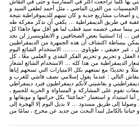
العلني بها كلما تراجعت أكثر في الممارسة و حتى في النقاش
 حتى الخمسينات من القرن الماضي ، مثل أحمد لطفي السيد و
ن و أصحاب مشاريع جدية و كان تبنيهم للديموقراطية نتيجة
ه عقبة في طريق الديمقراطية … يكفي أن نذكر معركة طه
ر بينما سعى خصمه سيد قطب لما هو أقل منها جاهدًا كل
ن … إذا استثنينا بعض الصحافيين و الانفلوينسرز لن نجد
 يمكن ببساطة اكتشاف أن هذه الجمهرة من الديمقراطيين
ؤجل ، غير حقيقي ، طوباوي ……… الاستخدام الشائع اليوم
ء العقل و تجريم و تحريم الفكر النقدي و العلمي معًا ، كل
شعار الديمقراطية من هذا كله … الاستخدام الشائع لشعار
ا و تحديدًا مع تمتعهم بكل الامتيازات التي تمنحهم إياها
ل النقاش التالي : عندما يقول إسلامي نصف فاشي للغرب و
ديمقراطيتي و بفاشيتي لأنكم ديمقراطيون فيرد ديمقراطي
عات تقوم على المشاركة و المساواة و الحرية للجميع ،
ا استبداد و استعمار "جماعتنا" بكل جرائمها و موبقاتها و
وصولنا إلى طريق مسدود … لا بديل اليوم إلا الهجرة إلى
و حياتنا بالكامل لنبدأ البحث من جديد عن مخرج ، تمامًا من