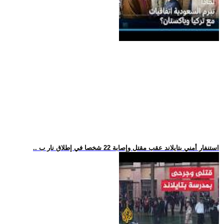
.. استنفار أمني بتايلاند عقب مقتل وإصابة 22 شخصا في إطلاق نار ب