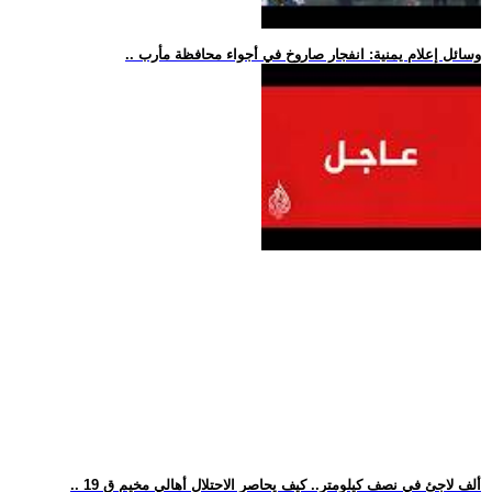
.. وسائل إعلام يمنية: انفجار صاروخ في أجواء محافظة مأرب
.. 19 ألف لاجئ في نصف كيلومتر.. كيف يحاصر الاحتلال أهالي مخيم ق