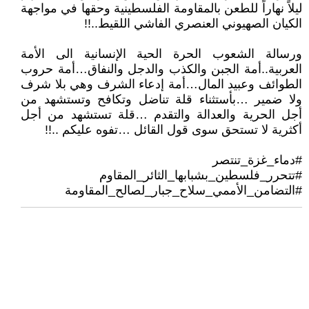
ليلاً نهاراً للطعن بالمقاومة الفلسطينية وحقها في مواجهة
الكيان الصهيوني العنصري الفاشي اللقيط..!!
ورسالة الشعوب الحرة الحية الإنسانية الى الأمة
العربية..أمة الجبن والكذب والدجل والنفاق…أمة حروب
الطوائف وعبيد المال…أمة إدعاء الشرف وهي بلا شرف
ولا ضمير …بأستثناء قلة تناضل وتكافح وتستشهد من
أجل الحرية والعدالة والتقدم …قلة تستشهد من أجل
أكثرية لا تستحق سوى قول القائل …تفوه عليكم ..!!
#دماء_غزة_تنتصر
#تتحرر_فلسطين_بشبابها_الثائر_المقاوم
#التضامن_الأممي_سلاح_جبار_لصالح_المقاومة