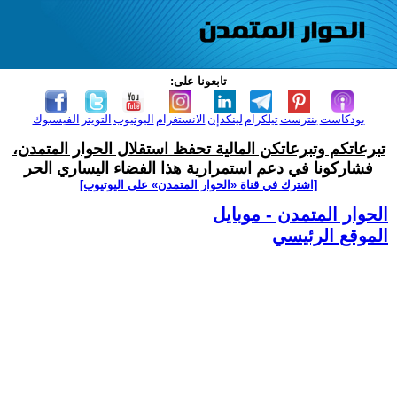
تابعونا على:
بودكاست
بنترست
تيلكرام
لينكدإن
الانستغرام
اليوتيوب
التويتر
الفيسبوك
تبرعاتكم وتبرعاتكن المالية تحفظ استقلال الحوار المتمدن،
فشاركونا في دعم استمرارية هذا الفضاء اليساري الحر
[اشترك في قناة ‫«الحوار المتمدن» على اليوتيوب]
الحوار المتمدن - موبايل
الموقع الرئيسي