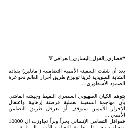
#قصارى_القول_اليساري_العراقي🔻
بعد أن شقت السفينة الأممية التضامنية ( مادلين) بقيادة
الشابة السويدية غريتا ثونبزغ طريق أحرار العالم نحو غزة
الصمود الأسطوري …
يتوهم الكيان الصهيوني العنصري اللقيط وجيشه الفاشي
بأن مهاجمة السفينة بعملية قرصنة إرهابية واعتقال
الأحرار الأممين سيوقف أو يعرقل طريق التضامن
الأممي …
فقوافل التضامن الإنساني بحراً وبراً تجاوزت ال 10000
متضامن وهي على طريق التضامن الأممي الى غزة ..