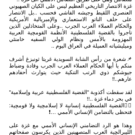
غزة الانتصار التاريخي العظيم ليس على الكيان الصهيوني
العنصري اللقيط وجيشه الفاشي فحسب ..بل الانتصار
على حلف الناتو الاستعماري والإمبريالية الأمريكية
والحكام العملاء العرب الجرب ..وعلى المتخاذلين الذين
تاجروا بالقضية الفلسطينية الأنظمة القومچية العربية
المهزومة بالأمس ونظام الولي السفيه خامنئي
وميليشياته العميلة في العراق اليوم ..
📌شعرة من رأس الشابة السويدية غريتا ثونبزغ أشرف
منكم يا أيها الحكام العملاء العرب الجرب وقادة وضباط
جيوشكم ذوي الرتب التنكية حيث يتوارث أحفادهم
عارهم..‼
لقد سقطت أكذوبة "القضية الفلسطينية عربية وإسلامية"
في بحر دماء غزة ..!!
👈🏾القضية الفلسطينية إنسانية لا إسلامچية ولا قومچية:
فتحظى بالتضامن الإنساني الأممي …❗
وهذا هو الرد التضامني الإنساني الأممي مع غزة على
الليبرالچية العرب المتصهينين الذين يكرسون صفحاتهم