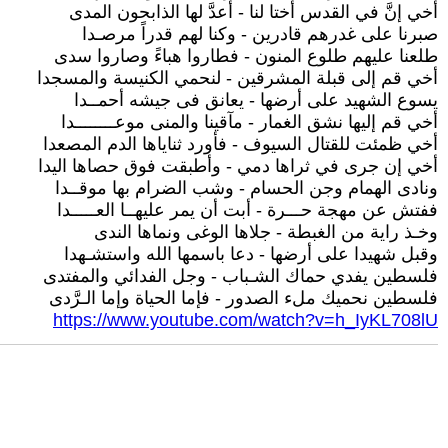
أخي إنَّ في القدس أختا لنا - أعدَّ لها الذابحون المدى
صبرنا على غدرهم قادرين - وكنا لهم قدراً مرصـدا
طلعنا عليهم طلوع المنون - فطاروا هباءً وصاروا سدى
أخي قم إلى قبلة المشرقين - لنحمي الكنيسة والمسجدا
يسوع الشهيد على أرضها - يعانق فى جيشه أحمــدا
أخي قم إليها نشق الغمار - مآقينا والمنى موعــــــــدا
أخي ظمئت للقتال السيوف - فأورد ثناياها الدم المصعدا
أخي إن جرى في ثراها دمي - وأطبقت فوق حصاها اليدا
ونادى الهمام وجن الحسام - وشب الضرام بها موقــدا
ففتش عن مهجة حـــرة - أبت أن يمر عليهــا العـــــدا
وخـذ راية من الغبطة - جلاها الوغى ونماها الندى
وقبل شهيدا على أرضها - دعا باسمها الله واستشـهدا
فلسطين يفدي حماك الشـباب - وجل الفدائي والمفتدى
فلسطين نحميك ملء الصدور - فإما الحياة وإما الـرَّدى
https://www.youtube.com/watch?v=h_IyKL708lU