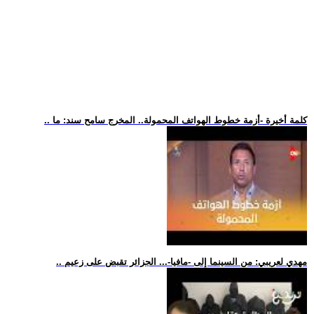
.. كلمة أخيرة -أزمة خطوط الهواتف المحمولة.. المخرج سامح سند: ما
.. مهدي لعريبي: من السينما إلى -مافيا-... الجزائر تقبض على زعيم