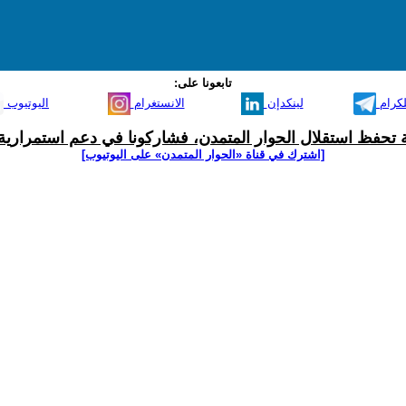
تابعونا على:
لكرام
لينكدإن
الانستغرام
اليوتيوب
ية تحفظ استقلال الحوار المتمدن، فشاركونا في دعم استمرارية 
[اشترك في قناة ‫«الحوار المتمدن» على اليوتيوب]