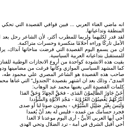
انه ماضي الغناء العربي ... فبين قوافي القصيدة التي تح
المنطقة وتداعياتها.
لقد قدر لكليهما ولربما للمطرب أكثر، لأن الشاعر رحل بعد
الأمل تاركًا وراءه أحلامًا منكسرة وحسرات متراكمة.
ان من يسمع اليوم القصيدة التي فرضت مناخاتها آنذاك، يرا
للمستقبل بتداعياته العربية السياسية.
بقيت هذه الانشودة كواحدة من أروع الانجازات الوطنية للفنان 
كما المشهد السياسي الموازي وكأنها فرغت من مضامينها ودواخل
صاحب هذه القصيدة هو الشاعر المصري علي محمود طه، رفي
المدى"، وذلك بعد ان اشتهر بقصيدة "الجندول" التي غناها محم
كلمات القصيدة التي يغنيها محمد عبد الوهاب:
أَخَيْ جَاوَزَ الظَّالِموْنَ المَدَى - فحَقَّ الجِهَادُ وَحَقَّ الفدَا
أَنَتْرُكُهُمْ يَغْصِبُوْنَ العُرُوْبَةَ - مَجْدِ الأُبُوَّةِ وَالسُّؤْددا
وَلَيَسَ بِغَيْرِ صَلِيْلِ السُّيُوْفِ - يجيبون صوتا لنا أو صدى
فجرد حسامك من غمده - فليس له بعد أنْ يُغمدا
أخي أيها العربي الأبيُّ - أرى اليوم موعدنا لا الغدا
أخي أقبل الشرق في أمة - ترد الضلال وتحي الهدى