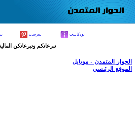
بودكاست
بنترست
تي
تبرعاتكم وتبرعاتكن المال
الحوار المتمدن - موبايل
الموقع الرئيسي