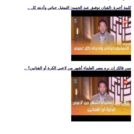
.. كلمة أخيرة -الفنان توفيق عبد الحميد: التمثيل حياتي وأديته كل
.. مين قالك إن بره مصر العلماء أشهر من لاعبي الكرة أو الفنانين؟