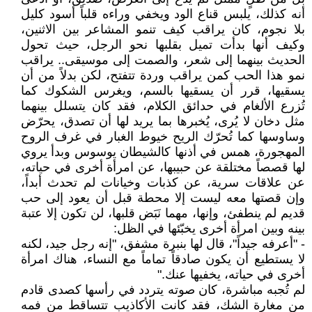
أنه كذلك، يلبس قناع الود ويخفي وراءه قلباً أسود كليل
بلا نجوم، كان يراقب كيف تنمو المشاعر بين الاثنين،
وكيف أنها بدأت تميل بقلبها نحو الرجل، حيث تحول
الحديث بينهما إلى شعر، والصمت إلى موسيقى.. يراقب
نمو هذا الحب كمن يراقب وردة تتفتح، لكن بدلاً من أن
يسقيها، قرر أن يسقيها بالسم، ويغرس الشكوك كما
تُزرع الألغام في حدائق الكلام، فقد كان يتسلل بينهما
مثل دخان لا يُرى، يُخبرها بما يريد لها أن تصدق، يحرّض
وساوسها كما تُحرّك الريح خيوط الغبار في غرف الروح
المهجورة، همس في أذنها كالشيطان يوسوس وبدأ يروي
لها قصصاً مختلقة عن حبيبها، عن امرأة أخرى في حياته،
عن علاقات سرية، عن كذبات وخيانات لم تحدث أبداً،
وإن قصتها معه ليست إلا محطة قبل أن يعود إلى حب
قديم لم ينطفئ، وإنها، مهما نَبَض قلبها، لن تكون إلا عتبة
بينه وبين امرأة أخرى يخبّئها في الظل:
- "أعرفه جيداً"، قال لها بنبرة مشفق، "إنه رجل جيد، لكنه
لا يستطيع أن يكون صادقاً تماماً مع النساء، هناك امرأة
أخرى في حياته، يخفيها عنك."
لم تُجبه مباشرة، كان صوته يتردد في رأسها كصدى قادم
من مغارة الشك، فقد كانت الأكاذيب تتساقط من فمه