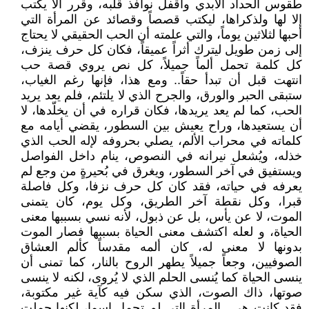
طقوس الحداد الأبدي وأقفل نوافذ قلبه، وقرر ألا يكتب
إلا لها ولذكراها، ليكتب قصصاً وقصائد عن المرأة التي
أحبها لثلاثين يوماً، والتي علمته أن الحب الحقيقي لا يحتاج
إلى زمن طويل ليترك أثراً عميقاً، فكان كل حرف ينزف،
كل كلمة تحمل ألماً جميلاً، كل نص يروي قصة حب
انتهت قبل أن تبدأ حقاً.. ومع هذا، فإنها رغم الغياب،
ستبقى الحبر والورق، والجرح الذي لا يلتئم، فلم يعد يريد
الحب، كما لم يعد يريدها، فكان قراره في أن يخلّدها، لا
أن يستعيدها، وراح يعيش بين السطور، يقضي أيامه مع
كلماته في محراب الألم، يصلي بحروفه لإله الحب الذي
خذله، ويُشعل نيرانه في النصوص، ينام داخل الفواصل
ويستفيق في آخر السطور، ويغرق في بُحيرةٍ من وجع لم
يعرفه في حياته، فقد كان كل حرف نزفا، وكل فاصلة
قبرا، وكل نقطة آخر الطريق، وكل يوم، كان يتمنى
الموت، لا عن يأس، بل عن ذبول، لأنه نسي بسببها معنى
الحياة، و لعله اكتشف معنى الحياة بسببها فصار الموت
بدونها لا معنى له، كان ألمه مقدساً كألم العشاق
الصوفيين، وجعاً جميلاً يطهر الروح بالنار، كما تمنى أن
ينسى الحياة كما يُنسى الحلم الذي لا يُروى، لكنه لا ينسى
صوتها، ذاك الصوت، الذي سكن فيه كآية غير مكتوبة،
فقد كانت هي.. المرأة التي لم تحمل اسما، لكنها حملت