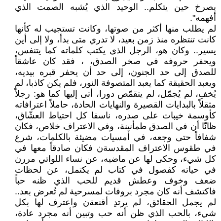
يصرخ حين يتكلم.. الوحيد الذي يُشبه الصمت الذي
أفهمه".
لم يطلب منها أكثر من صوتها، وكانت تستجيب له كأنها
كانت تنتظره منذ زمن بعيد، لا تدري متى بدأ، ولا إلى أين
يسير.. وكان هو، الرجل الذي يكتب كلماته كما يتنفس،
ويحفر حروفه في صخر الصدق، ، فقد كان عاشقاً
للصدق إلى حد الجنون، إلى حد أن يحفر قبره بيديه،
ويعبد الحقيقة كما يعبد المتصوفة النور، فلم يكن كاذبا، لم
يُخفِ، لم يُجمّل، لم يتقمّص دورا، أتى إليها كما هو: رجلاً
مثقلاً بالبدايات القصيرة والنهايات الحادة، حاملاً اعترافاته
كأوسمة خيبات على صدره، ناسفا كل احتياط العشّاق،
ظانّا أن في الصدق طمأنينة، وفي الاعتراف خلاص، فكان
شفافاً حتى وجعه، في أمسيات مضيئة بالكلمات، شرع
في طقوس الاعتراف المقدسةن فكان صادقاً معها في
كل شيء، وحكى لها عن ماضيه، عن نساء اللواتي مررن
في حياته كفصول في كتاب لم يكتمل، عن لحظات
ضعف وخوف وعطش قديم للحب الذي ظنه حباً
فاكتشف أنه كان مجرد بروفات لمسرحية لم تُعرض بعد..
لم يجمل الحقائق، لم يرتدِ أقنعةن واعترف لها بكل
شيء، بالحب الذي ظن أنه حب وتبين أنه مجرد عادة،