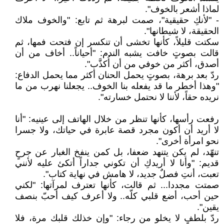
لماذا أشعر بالخوف".
- "لأنكِ حقيقية"، صمت لبرهة ثم تابع: "والخوف ملاك
الحقيقة، لا شيطانها".
سكتت قليلاً، كأنها تخشى أن تنكسر إن فتحت فمها، ثم
قالت بصوتٍ خافت يشبه الندم: "أحياناً.. أخاف من أن
أصدق، أكثر من خوفي من أن أُكذَّب".
ردّ بعد برهة، بصوتٍ يحمل الحنان أكثر مما يحمل الدفاع:
"وهذا أخطر ما قد يفعله بنا الخوف.. يجعلنا نهرب من ما
نريده حقاً، لأننا لا نحتمل خسارته".
رفعت رأسها، كأنها تنظر من خلال الهاتف إلى عينيه: "أنا
لا أريد أن أكون مجرد قصة عابرة في حياتك، ولا جسرا
نحو امرأة أخرى".
تنهّد، لم يكن يتنهد ضعفا، بل كمن ينفخ الغبار عن جرحٍ
قديم: "وأنا لا أريدكِ أن تكوني جداراً أتكئ عليه لأنني
تعبت، أنتِ فصلٌ جديد، لا هامش في نهاية كتاب".
صمتت مجددا... ثم قالت، كأنها تعترف لمرآتها: "لكني
حين أحب، أضع قلبي كلّه.. ولا أعرف كيف أحبّ بنصف
يقين".
ردّ بلطفٍ لا يخلو من رجاء: "وإن خذلك قلبك مرة، فلا