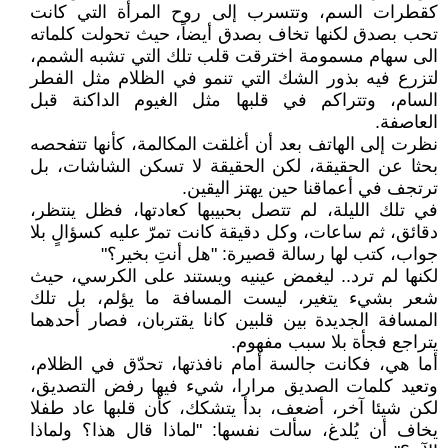
كقطرات السم، وتتسرب إلى روح المرأة التي كانت
تحب بصدق لكنها تخاف بصدق أيضاً، حيث تحولت كلماته
الى سهام مسمومة اخترقت قلب تلك التي تشبه الشمم،
لتزرع فيه بذور الشك التي تنمو في الظلام مثل الفطر
السام، وتتراكم في قلبها مثل الغيوم الداكنة قبل
العاصفة.
نظرت إلى الهاتف بعد أن أغلقت المكالمة، كأنها تتفحصه
بحثا عن الحقيقة، لكن الحقيقة لا تسكن الشاشات، بل
ترتجف في أعماقنا حين يهتز اليقين.
في تلك الليلة، لم تتصل بحبيبها كعادتها، فظل ينتظر،
دقائق، ثم ساعات، وكل دقيقة كانت تمرّ عليه كسؤالٍ بلا
جواب، كتب لها رسالة قصيرة: "هل أنتِ بخير؟"
لكنها لم ترد.. ليغمض عينيه ويستند على الكرسي، حيث
شعر بشيء يتغير، ليست المسافة ما يؤلم، بل تلك
المسافة الجديدة بين قلبين كانا يقتربان، فصار أحدهما
يتراجع فجأة بلا سبب مفهوم.
أما هي، فكانت جالسة أمام نافذتها، تحدّق في الظلام،
وتعيد كلمات الصديق مرارا، شيء فيها رفض التصديق،
لكن شيئا آخر، أضعف، بدأ يتشكك، كأن قلبها عاد طفلا
يخاف أن يُلدغ، سألت نفسها: "لماذا قال هذا؟ ولماذا