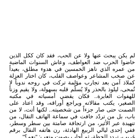
لم يكن يبحث عنها ولا عن الحب، فقد كان ككل الذين
خاضوا الحرب ضد العواطف، وعاش السنوات الماضية
من عمره الذي ناهز الخمسين في هدوء مطلق، بعيداً
عن صخب المشاعر وعواصف القلب، كان اختار العزلة
كملاذ آمن بعد تجارب مؤلمة تركت في روحه ندوباً لا
تُمحى، ليلوذ بالحذر ولا يُسلّم قلبه بسهولة، ولا يقيم وزناً
للهفوات العابرة.. فكان يقضي أمسياته في مكتبه
الصغير، يكتب مقالاته ويراجع أوراقه، وقد اعتاد على
الصمت حتى صار جزءاً من شخصيته.. لكنها أتت، لا من
باب، بل من تردّد خافت في سماعة الهاتف النقال، من
تنهيدة عبر الأثير، من ارتجافة صامتة بين سطر وسطر،
ففي إحدى ليالي الربيع الهادئة، رن هاتفه النقال برقم
غريب، تردد للحظة، ثم أجاب بصوت متعب: "نعم؟"