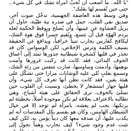
"يا الله.. ما أصعب أن تُحبّ امرأة تشكّ في كل شيء...
حتى حين تُقسم لها بقلبك".
وفي وسط هذه العاصفة الجهنمية، تدخّل صوت آخر،
صديق نقي القلب، حمل في صدره نية طيّبة، حاول أن
يزيل الغشاوة عن عينيها، وأن يُصلح ويوقظ الحكمة لعله
يردم الهوّة قبل أن تتسع، ويُقيم جسراً فوق هوة الشك،
ليكافح كفارس يحارب تنيناً خرافياً، ويدافع عن الحقيقة
بسيف الكلمة وترس الإخلاص، لكن الوسواس كان قد
تجذر في قلبها كشجرة شيطانية جذورها تمتد إلى أعماق
الخوف البدائي، فقد كانت قد ركبت غرورها وآمنت
بوهمها، وأدمنت وساوسها، صارت تتنفس من رئة الشك،
وتسمع بقلبٍ تُلي عليه الوشايات مرارا حتى تشكّل على
هيئة يقين، فقد كانت تظن أنها تعرف كل شيء، وأن
قلبها جهاز استشعار لا يخطئ، ونسيت أن القلوب حين
تمتلئ بالخوف، ترى الحقائق على هيئة أشباح، وهي
تطالبه بالاعتراف بعلاقة لم تكن موجودة أصلاً، بخطيئة لم
يرتكبها، بحب لم يعشه، بامرأة لم توجد إلا في خيال
الشيطان الهامس، وكان هو يقسم بكل المقدسات أنه لم
يكذب عليها، أن صدقه معها كان ديناً يؤمن به، لكن كيف
تثبت عدم وجود شيء؟ كيف تحارب وهماً تحول إلى