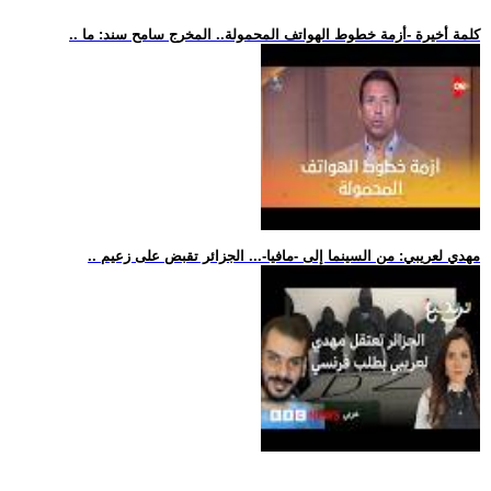
.. كلمة أخيرة -أزمة خطوط الهواتف المحمولة.. المخرج سامح سند: ما
.. مهدي لعريبي: من السينما إلى -مافيا-... الجزائر تقبض على زعيم