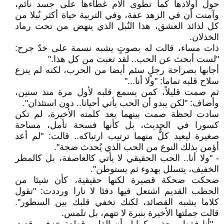
حول أولادها كما تطوى الأم غطاءها على جسد نائم،
وآمنت أن في الزهد عفة، وفي التربية حياة أكثر نُبلا من
كل لذائذ العشق، هذا النُبل الذي ينهض من تحت رماد
الخذلان.
ذات مساء، قالت له بصوتٍ يشبه نسمة على خدّ جرح:
"لست أبحث عن الحب.. لقد تعبت من كل هذا."
أجابها بصراحة رجلٍ سئم أيضا من الحرب، لكنه لم ينزع
سلاح قلبه تماما: "ولا أنا..."
ثم صمت قليلاً، كمن يسمع قلبه لأول مرة منذ سنين،
وأضاف: "لكن يبدو أن الحب يأتي أحيانا.. دون استئذان".
سادت لحظة صمت بينهما بعد كلمته الأخيرة، لم تكن
كسورا في الحديث، بل كأنها فسحة تأمل، مساحة
صغيرة ليعيد كلٌّ منهما ترتيب ارتباكه.. قالت: "لم أعد
أؤمن بذلك النوع من الحب الذي يُحدث ضجة".
- "ولا أنا.. الحب الحقيقي لا يأتي كالعاصفة، بل كالمطر
الخفيف، يتسلل بهدوء ثم يستوطن".
ضحكت ضحكة قصيرة لكنها حقيقية، كأن شيئا من
الحطب القديم اشتعل فيها دفئا لا نارا ورددت: "تقول
كلاما يشبه القصائد، لكنك تخفي قلبك بين السطور".
قالت جملتها الأخيرة بنبرة لا تتهم، بل تلمس.