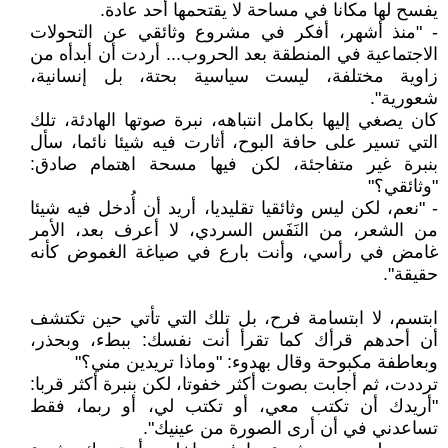
يفسح لها مكانا في مساحة لا يقتحمها أحد عادة.
- "منذ أشهر، أفكر في مشروع وثائقي عن التحولات
الاجتماعية في المنطقة بعد الحروب... أردت أن أبدأه من
زاوية مختلفة، ليست سياسية بحتة، بل إنسانية،
شعورية".
كان يصغي إليها بكامل انتباهه، نبرة صوتها الهادئة، تلك
التي تسير على حافة البوح، أثارت فيه شيئا نائما، سأل
بنبرة غير متفاجئة، لكن فيها مسحة اهتمام صادق:
"وثائقي؟"
- "نعم، لكن ليس وثائقيا تقليديا، أريد أن أُدخل فيه شيئا
من الشعر، من النَفَس السردي، لا أعرف بعد، الأمر
غامض في رأسي، وأنت بارع في صياغة الغموض كأنه
حقيقة".
ابتسم، لا ابتسامة فرح، بل تلك التي تأتي حين تكتشف
أن أحدهم قرأك كما تقرأ أنت نفسك: ببطء، وبحذر،
وبعاطفة مكبوحة وقال بهدوء: "وماذا تريدين مني؟"
ترددت، ثم أجابت بصوت أكثر خفوتا، لكن بنبرة أكثر قربا:
"أريدك أن تكتب معي، أو تكتب لي، أو ربما، فقط
تساعدني في أن أرى الصورة من عينيك".