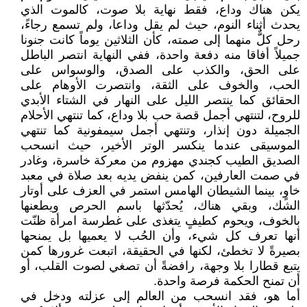
يكن هناك وداع، فقط نهاية بلا صوت، كالموت الذي
يحدث أثناء النوم، حيث لم يقل وداعا، ولم تسمع رجاءً،
رحل كلٌّ منهما إلى صمته، كأن الثلاثين يوماً كانت جنونا
جميلاً أفاقا منه دفعة واحدة، ففي النهاية انتصر الباطل
على الحق، والكذب على الصدق، والوسواس على
الحب، والخوف على الثقة، وانتصرت الأوهام على
الحقائق كما ينتصر الليل على النهار في الشتاء الأبدي
للروح، لتنتهي أجمل قصة حب بلا وداع، كما تنتهي الأحلام
الجميلة دون إنذار، وتنتهي أجمل سيمفونية كما تنتهي
الموسيقى عندما ينكسر الوتر الأخير، حيث انسحب
الصديق الطيب كجندي مهزوم من معركة خاسرة، وغادر
في صمت العارفين، كمن ينفض يديه بعد صلاة في معبد
خاوٍ، بينما الشيطان الهامس استمر في العزف على أوتار
الشك، وبقي هناك، يُحدّثها باسم الحرص ويطعنها
بالخوف، ويحوم كطيفٍ يتغذى على غطرسة امرأة ظنّت
أنها تعرف كل شيء، وأن الحُب لا يعميها بل يمنحها
بصيرةً لا تخطئ، لكنها في الحقيقة، اتبعت غرورها كمن
يتبع قطارا بلا وجهة، رافضةً أن تصغي لصوت القلب، أو
أن تمنح الحكمة فرصة واحدة.
أما هو، فقد انسحب من العالم إلى عزلته ودخل في