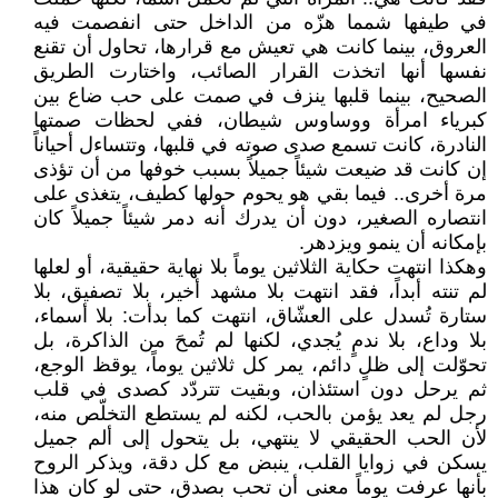
في طيفها شمما هزّه من الداخل حتى انفصمت فيه
العروق، بينما كانت هي تعيش مع قرارها، تحاول أن تقنع
نفسها أنها اتخذت القرار الصائب، واختارت الطريق
الصحيح، بينما قلبها ينزف في صمت على حب ضاع بين
كبرياء امرأة ووساوس شيطان، ففي لحظات صمتها
النادرة، كانت تسمع صدى صوته في قلبها، وتتساءل أحياناً
إن كانت قد ضيعت شيئاً جميلاً بسبب خوفها من أن تؤذى
مرة أخرى.. فيما بقي هو يحوم حولها كطيف، يتغذى على
انتصاره الصغير، دون أن يدرك أنه دمر شيئاً جميلاً كان
بإمكانه أن ينمو ويزدهر.
وهكذا انتهت حكاية الثلاثين يوماً بلا نهاية حقيقية، أو لعلها
لم تنته أبداً، فقد انتهت بلا مشهد أخير، بلا تصفيق، بلا
ستارة تُسدل على العشّاق، انتهت كما بدأت: بلا أسماء،
بلا وداع، بلا ندمٍ يُجدي، لكنها لم تُمحَ من الذاكرة، بل
تحوّلت إلى ظلٍ دائم، يمر كل ثلاثين يوماً، يوقظ الوجع،
ثم يرحل دون استئذان، وبقيت تتردّد كصدى في قلب
رجل لم يعد يؤمن بالحب، لكنه لم يستطع التخلّص منه،
لأن الحب الحقيقي لا ينتهي، بل يتحول إلى ألم جميل
يسكن في زوايا القلب، ينبض مع كل دقة، ويذكر الروح
بأنها عرفت يوماً معنى أن تحب بصدق، حتى لو كان هذا