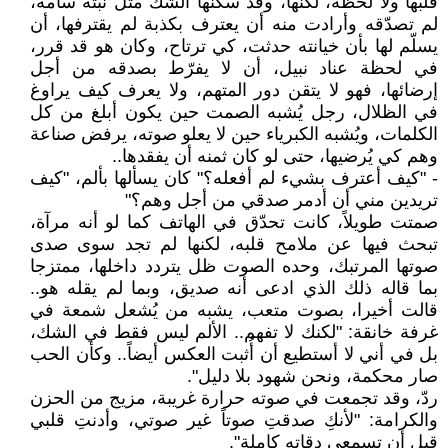
قلبها ولا لحظة، لكنها، وقد سكنها الشك مثل نبتة سامة،
لم تصدّقه وأرادت منه أن يعترف بكذبة لم يقترفها، أن
يسلّم لها بأن خيانته حدثت، كي ترتاح، وكان هو قد قرر،
في لحظة عناد نبيل، أن لا يفرّط بصدقه من أجل
إرضائها، فهو لا يتقن دور المتهم، ولا يعرف كيف يراوغ
في الظلال، رجل يُشبه الصمت حين يكون أبلغ من كل
الكلمات، ويُشبه الكبرياء حين لا يعلو صوته، يرفض صناعة
وهم كي يُرضيها، حتى لو كان ثمنه أن يفقدها..
- "كيف أعترف بشيء لم أفعله؟" كان يسألها بألم، "كيف
تريدين مني أن أدمر صدقي من أجل وهم؟"
صمتت طويلاً، كانت تحدّق في الهاتف كما لو أنه مرآة،
تبحث فيها عن ملامح قلبه، لكنها لم تجد سوى صدى
صوتها المرتبك، وحده الصوت ظل يتردد داخلها، ممتزجا
بما قاله ذلك الذي ادعى أنه صديق، وبما لم يقله هو..
قالت أخيرا، بصوت متعب، يشبه من يُشعل شمعة في
غرفة خانقة: "لكنك لا تفهم.. الألم ليس فقط في الشك،
بل في أني لا أستطيع أن أُثبت العكس أيضاً.. وكأن الحب
صار محكمة، ونحن شهود بلا دليل".
ردّ، وقد تجمعت في صوته حرارة غريبة، مزيج من الحزن
والكرامة: "لأنكِ صدقتِ صوتاً غير صوتي، وأدنتِ قلبي
قبل أن تسمعي دقاته كاملة".