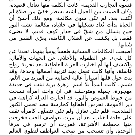
قسوة التجارب القديمة، كانت الكلمة منها تعادل قصيدة،
وكان الصمت بين الجمل أشبه بسطر خفيّ من صلاة لم
تُكتب بعد، لم تكن سوى مكالمة، ومع ذلك أحسّ أن
الحياة بدأت تُعاد تشكيلها في خلاياه، مكالمة تشبه النور
حين يتسلل من شقّ في جدار كهف قديم، لا يضيء
فقط، بل يكشف عن الظلال الكامنة، يعرّي النفس من
سُباتها.
أصبحت المكالمات المسائية طقساً يومياً بينهما، تحدثا عن
كل شيء: عن الطفولة والأحلام، عن الخيبات والآمال،
واكتشف أنها أم اختارت العزلة العاطفية بعد تجربة زواج
فاشلة، وأنها كانت تعمل بجد لتربية أطفالها وحدها، وقد
بنت حول قلبها أسواراً عالية لحمايته من المزيد من الألم،
شمم.. كانت اسماً بلا اسم، زهرة برية نبتت في حديقة
مهجورة، جميلة ومتوحشة في آن واحد، امرأة نسجت
من خيوط الغموض والنور، قد اختارت العزلة كراهبة في
دير الأمومة، تحرس أطفالها كحارسة معبد تحمي الكنوز
المقدسة، فلم تكن تغازل ولم تكن تتصنّع.. كامرأة تقف
على حافة الغياب، بعد أن مرت بعواصف الحب فخرجت
منها محطمة الأشرعة، فقررت أن ترسو في مرفأ
الوحدة، وأن تنسحب من صخب العواطف لتطوي العالم