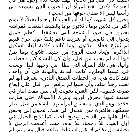
حقيقة في عقل من تحب؟ كيف تثبت عدم وجود ظل في
العتمة؟ وكيف تقنع امرأة أن الصوت الذي تسمعه في
رأسها ليس إلا صدى خوفها من الحب؟
مضى كل شيء، كما لو أن الحب كان حلماً بخيلاً، لا يمنح
أكثر من ثلاثين يوماً.. ثلاثون يوماً بالضبط انقضت كفراشة
تحترق في ضوء الشمعة التي تعشقها.. كحلم جميل
يتحول إلى كابوس، أو شريط ناعم يُلفّ حول جرح قديم
ثم يُنتزع فجأة.. ثلاثون يوما كانت كافية ليُعاد تشكيل
الذاكرة، ويُعاد نحت الروح من جديد.. ثلاثون يوما ظنّ
فيها أنه لم يحب من قبل، وأن كل النساء كنّ محطات،
وأنها، هي، تلك المرأة التي يطل من وجهها الليل ويغيب
في عينيها الوطن.. كانت البداية والنهاية في آن واحد..
فقد كانت هي، في لحظات الصدق النادرة، تعترف أنها لم
تحب رجلاً مثله، وأن قلبها لم يرقص من قبل على إيقاع
صوت كصوته، لكن الغيرة تحولت إلى تنين ينفث النار في
حديقة قلبها، يحرق الورود ويترك الأشواك، حتى صارت
جلاده، وهو الذي لم يعشق امرأة بهذا النقاء من قبل، صار
ضحيّتها، فالغيرة حين تتحول إلى شك، تتحول إلى وحش
يأكل قلبها من الداخل وتذبح الحب كما يُذبح الحمل في
أول العيد، بلا رحمة، بلا ندم، حيث أعدمت الرجل لا
بخيانة، بل بحُكم لا يقبل استئنافا، صاغه خيالٌ مسموم، لم