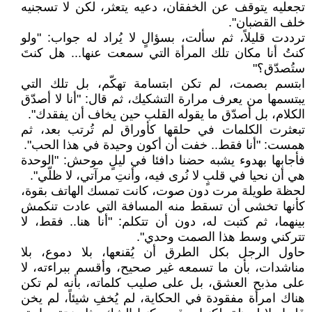
تجعليه يتوقف عن الخفقان، دعيه يتعثر، لكن لا تسجنيه
خلف القضبان".
ترددت قليلاً، ثم سألت، بسؤالٍ لا يُراد له جواب: "ولو
كنتُ أنا مكان تلك المرأة التي سمعت عنها... هل كنتَ
ستُصدّق؟"
ابتسم بصمت، لم تكن ابتسامة تهكّم، بل تلك التي
يبتسمها من يعرف مرارة التشكيك، ثم قال: "أنا لا أصدّق
الكلام، بل أصدّق ما يقوله القلب حين يخاف أن يفقدك".
تبعثرت الكلمات في حلقها كأوراق لم تُرتب بعد، ثم
همست: "أنا فقط.. خفت أن أكون وحيدة في هذا الحب".
فأجابها بهدوء يشبه حضنا دافئا في ليلٍ موحش: "الوحدة
هي أن نحيا في قلبٍ لا نُرى فيه، وأنتِ مرآتي، لا ظلّي".
لحظة طويلة مرت دون صوت، كانت تمسك الهاتف بقوة،
كأنها تخشى أن تسقط منه المسافة التي عادت تنكمش
بينهما، ثم كتبت له، دون أن تتكلم: "أنا هنا.. فقط، لا
تتركني وسط هذا الصمت وحدي".
حاول الرجل بكل الطرق أن يُقنعها، بلا دموع، بلا
مناشدات، بأن ما تسمعه غير صحيح، وأقسم ببراءته، لا
على مذبح العشق، بل على صليب كلماته، بأنه لم تكن
هناك امرأة مفقودة في الحكاية، لم يُخفِ شيئاً، لم يخن