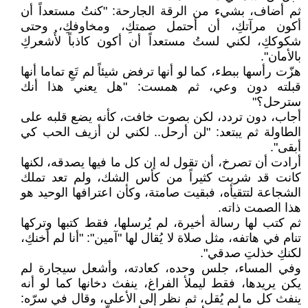
ثم أضاف، بشيء من الرقة الجارحة: "كنتُ مستعداً أن
أكون مرآتكِ، أن أحتمل صمتكِ، ومخاوفكِ، وحتى
شكوككِ، لكني لستُ مستعداً أن أكون كاذباً لأُشعركِ
بالأمان".
هزّت رأسها ببطء، كما لو أنها ترفض شيئاً لم تَعِ تماما أنها
قبلته دون وعي، ثم همست: "هل يعني هذا أنك
سترحل؟"
أجاب، دون تردد، لكن بصوت خافت، كأنه يضع قلبه على
الطاولة ثم يبتعد: "لن أرحل.. لكني لن أزيف الحب كي
أبقى".
أرادت أن تصرخ، أن تقول له إن كل ما فيها يصدقه، لكنها
كانت قد شربت كثيراً من كأس الشك، ولم تعد تملك
الشجاعة لتتقيأه، فبقيت صامتة، وكأن اعترافها الوحيد هو
هذا الصمت ذاته.
ثم كتب لها رسالة أخيرة، لم يُرسلها، فقط كتبها وتركها
تنام في هاتفه، مثل صلاة لا يُقال لها "آمين": "أنا لم أخنكِ،
لكنكِ خذلتِ صدقي".
وفي المساء، جلس وحده، كعادته، وأشعل سيجارة لم
يكن يريدها، فقط ليملأ الفراغ، ينفث دخانها كما لو أنه
ينفث كل ما لم يُقل، ثم نظر إلى الأعلى، وقال في سرّه: