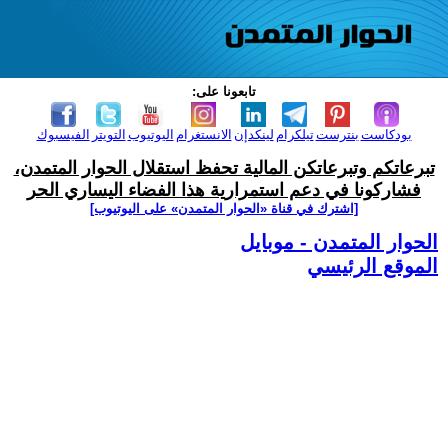
تابعونا على:
بودكاست
بنترست
تيلكرام
لينكدإن
الانستغرام
اليوتيوب
التويتر
الفيسبوك
تبرعاتكم وتبرعاتكن المالية تحفظ استقلال الحوار المتمدن،
فشاركونا في دعم استمرارية هذا الفضاء اليساري الحر
[اشترك في قناة ‫«الحوار المتمدن» على اليوتيوب]
الحوار المتمدن - موبايل
الموقع الرئيسي