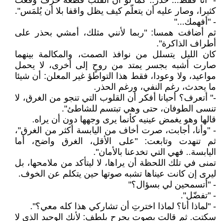
- "أنا فقط... حذر.. كما لو أن القلب قطعة خزف وقعت
كثيرا، وصار عليه أن يتعلّم كيف يظل واقفا بلا أن يُلمَس".
- "أفهمك..."
ثم أضافت همسا: "ربما لأنني مثلك، أمشي بحذر على
أطراف الذاكرة".
كان الليل يتسلل من نوافذ الصمت، والمكالمة بينهما
صارت أشبه بجسر يمتد من روحٍ إلى أخرى، لا يحمل
مواعيد، ولا وعودا، فقط هذا التواطؤ غير المعلن: أن شيئا
ما يحدث، رغم النفي، ورغم الحذر.
-" أتعرف؟ أحيانا أفكر أن القلوب التي تنجو من الغرق، لا
تنسى الطوفان، حتى وهي تبتسم للشاطئ".
قالها وهو يغمض عينيه كأنما يرى وجهها دون أن يراه.
- "وأنا، أجابت، صرت أخاف من اليابسة أكثر من الغرق"،
ثم تنهدت وتابعت: "على الأقل، الغرق واضح، أما
اليابسة.. فهي التي تخدعنا بالأمان".
تمنى في تلك اللحظة أن يراها، لا ليتأكد من ملامحها، بل
ليرى إن كانت عيناها تشبه صوتها حين يتكلم عن الخوف.
- "أتسمحين لي بسؤال؟"
- "تفضّل".
- "لماذا أنا؟ لماذا اخترتِ أن تشاركي هذا كله معي؟".
سكتت. ثم قالت بصوت يجرح بلطف: لأنك الوحيد الذي لا