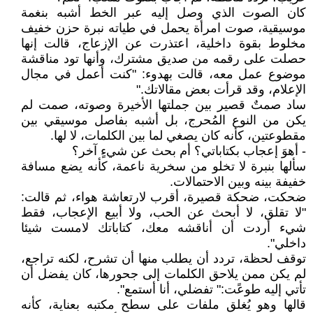
كان الصوت الذي وصل إليه عبر الخط أشبه بنغمة
موسيقية، صوت امرأة يحمل في طياته نبرة حزن خفيف
مخلوط بقوة داخلية، اعتذرت عن الإزعاج، قالت إنها
حصلت على رقمه من صديق مشترك، وأنها تود مناقشة
موضوع عمل معه، قالت بهدوء: "كنت أعمل في مجال
الإعلام، وقد قرأت بعض مقالاتك."
ساد صمتٌ قصير بين جملتها الأخيرة وصوته، صمت لم
يكن من النوع المُحرج، بل أشبه بفاصل موسيقي بين
مقطوعتين، كأنه كان يصغي لما بين الكلمات، لا لها.
- أهوَ إعجاب بكتاباتي؟ أم بحث عن شيءٍ آخر؟
سألها بنبرة لا تخلو من سخرية ناعمة، كأنه يضع مسافة
خفيفة بينه وبين الاحتمالات.
ضحكت، ضحكة قصيرة، أقرب لارتعاشة هواء، ثم قالت:
"لا تقلق، لا أبحث عن الحب، ولا أبيع الإعجاب، فقط
شيء أردت أن أناقشه معك، كتاباتك لامست شيئا
داخلي".
توقف لحظة، تردد أن يطلب منها أن تشرح، لكنه تراجع،
لم يكن ممن يلاحق الكلمات إلى جحورها، كان يفضل أن
تأتي إليه طوعًت:" تفضلي، أنا أستمع".
قالها وهو يُغلق ملفات على سطح مكتبه بعناية، كأنه