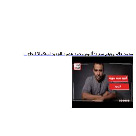
.. محمد علام وهيثم سعيد: ألبوم محمد عدوية الجديد استكمالا لنجاح