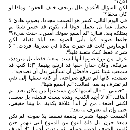
الآن؟"
لكن السؤال الأعمق ظل يرتجف خلف الجفن: "وماذا لو
كان محقا؟"
في اليوم التالي، كسر هو الصمت مجددا، بصوتٍ هادئ لا
يحمل عتبا بل يحمل خوفا أن يكون قد خسر شيئا لم
يمتلكه بعد، فقال: "لم أسمع صوتك أمس... حدث شيء؟"
جاءها صوته كما يأتي الضوء بعد ليلة ثقيلة، لكن
الوساوس كانت قد حفرت مكانا في صدرها، فردت: " لا
شيء، فقط كنتُ متعبة قليلاً".
عرف من نبرة صوتها أنها ليست متعبة فقط، بل مترددة،
مرتبكة، وكأن جدارا خفيا قد ارتفع بينهما: "إذا كنتِ قد
سمعتِ شيئا عني، فأفضّل أن تسأليني بدل أن تصدقيه".
صمَتت، كأنها لم تتوقع صراحته، أو كأنه سبقها إلى نفيٍ
لم تعترف به بعد، فقالت: "لم أسمع شيئا".
- "حبيبتي..." قال اسمها كمن يستدعيها من مكان بعيد، ثم
أضاف: "أنا لا أجيد الكذب، وهذه ليست فضيلة، بل ضعف،
لكنني أضعف من أن أبدأ علاقة بكذبة، ما بيننا حقيقي،
حتى وإن لم نعترف به بعد".
أغمضت عينيها، شعرت بدمعة تسقط بلا صوت، لم تكن
دمعة حزن، بل ذلك النوع من الدموع التي تنهمر حين
يُفسد الخوف لحظة جميلة، ثم رددت أخيرا: "لا أعرف