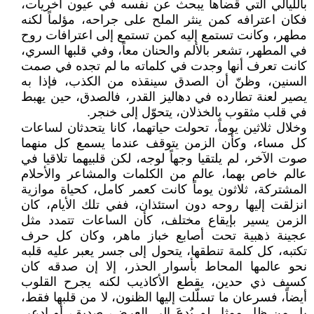
بالليالي التي قضاها يبحث عن نفسه في عيون أخريات،
فكان اعترافه كمن ينثر الملح على جراحه، مؤلماً لكنه
مطهر، وكانت تستمع إليه كمن تستمع إلى اعترافات روح
في المطهر، تشعر بالألم والحنان معاً، وفي قلبها السري،
كانت تعرف أنها وجدت في كلماته ما لم تجده في صمت
السنين، وظنّ أن الصدق سينقذه من الكذب، فإذا به
يصير لعنة تطارده في دهاليز القدر، فالصدق، حين يهبط
في قلب مثقوب بالخذلان، يتحوّل إلى خنجر.
وخلال ثلاثين يوماً، تحولت حياتهما، كانا يتحدثان لساعات
كل مساء، وكأن الزمن يتوقف عندما يسمع كل منهما
صوت الآخر، لم يلتقيا وجهاً لوجه، لكن قلبيهما تلاقيا في
عالم خاص بهما، عالم من الكلمات والمشاعر والأحلام
المشتركة، ثلاثون يوماً كانت كعمر كامل، كحياة موازية
انزلقت إليها روحه دون استئذان، ففي تلك الأيام، كان
الزمن يسير بإيقاع مختلف، كأن الساعات تتمدد مثل
عجينة ذهبية تحت أصابع خباز ماهر، وكان كل حرف
تكتبه، كل كلمة تنطقها، يتحول إلى جسر يعبر عليه قلبه
نحو عالمها المحاط بأسوار الحذر، إلا إن صدقه كان
كسيف ذي حدين، يقطع الأكاذيب لكنه يجرح القلوب
أيضاً، فسرعان ما تسلّلت إليها الظنون، لا من قلبها فقط،
بل من ظلٍ ممثل لم يُدعَ إلى العرض، صديق، أو ادعى