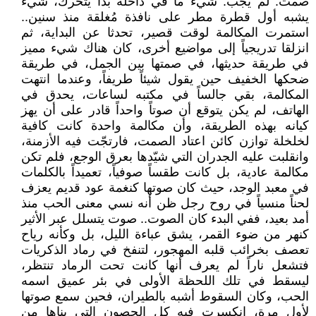
صمت. لم يجب. شيء ما في داخله بدأ يتحرك، شيء
يشبه أول قطرة مطر على نافذة مُغلقة منذ سنين..
استمرت المكالمة لوقت قصير، تحدثا عن البداية، ثم
انزلقا تدريجياً إلى مواضيع أخرى، كان هناك شيء مميز
في طريقة حديثها، في صمتها بين الجمل، في طريقة
ضحكها الخفيف حين يقول شيئاً طريفاً، وعندما انتهت
المكالمة، بقي جالساً في مكتبه لساعات، يحدق في
الهاتف، لم يكن يتوقع أن صوتاً واحداً قادر على أن يهز
كيانه بهذه الطريقة، وأن مكالمة واحدة كانت كافية
لخلخلة توازن كائن اعتاد الصمت، فارتجّت فيه الأزمنة،
وانقلبت عليه الجدران التي شيّدها بعرق الوجع، فلم تكن
مكالمة عادية، بل كانت طقساً صوفياً، تعميداً بالكلمات
في معبد الوجد، حيث كان صوتها كنغمة عود قديم يعزف
لحناً منسياً في روح رجل ظن أنه نسي معنى الحب منذ
أمد بعيد، ففي البدء كان الصوت.. صوت يتسلل عبر الأثير
كنهر من ضوء القمر، يشق عباءة الليل، بل وكأنه رياح
تعصف بخرائب قلبه المهجور، لتنفخ في رماد الذكريات
فتشعل ناراً لم يعرف أنها كانت تحت الرماد تنتظر،
ليسقط في تلك اللحظة الأولى في بئر عميق اسمه
الحب، وكان السقوط أشبه بالطيران، فحين سمع صوتها
لأول مرة، انكسرت فيه كل الحصون التي بناها من