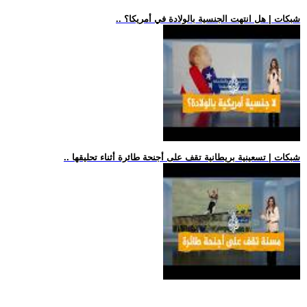
.. شبكات | هل انتهت الجنسية بالولادة في أمريكا؟
.. شبكات | تسعينية بريطانية تقف على أجنحة طائرة أثناء تحليقها