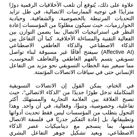
علاوة على ذلك، يُتوقع أن تلعب الأخلاقيات الرقمية دورًا
متزايدًا في توجيه الممارسات الاتصالية، في ظل تزايد
التحديات المرتبطة بالخصوصية، والشفافية، وحيادية
الخوارزميات، حيث سيكون مطلوبًا من المؤسسات إعادة
النظر في استراتيجيات الاتصال بما يضمن التوازن بين
الفعالية التقنية والمساءلة الأخلاقية. كما أن التفاعل بين
الذكاء الاصطناعي والذكاء العاطفي الاصطناعي
(Affective AI) سيفتح آفاقًا غير مسبوقة لبناء تواصل
تسويقي يتسم بالفهم العاطفي والتعاطف المحوسب،
مما سيغير بنية الخطاب التسويقي نحو مزيد من التفاعل
الإنساني حتى في سياقات الاتصالات المؤتمتة.
في الختام، يمكن القول إن الاتصالات التسويقية
المتكاملة تدخل طورًا جديدًا من "الذكاء الاتصالي"، حيث
تصبح العلاقة بين العلامة التجارية والمستهلك أكثر
تفاعلية، وخصوصية، وتنبؤًا، وفعالية، في آن واحد. وهذا
التحول يتطلب من المؤسسات ليس فقط تحديث أدواتها
وتطبيقاتها، بل إعادة التفكير جذريًا في فلسفة الاتصال
نفسها، بما ينسجم مع ديناميكيات عصر الذكاء
الاصطناعي، ويعيد تشكيل جوهر التفاعل البشري