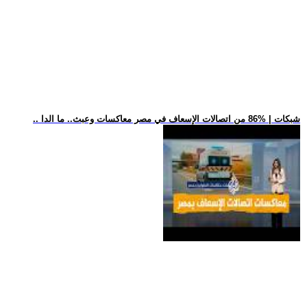
.. شبكات | %86 من اتصالات الإسعاف في مصر معاكسات وعبث.. ما الدا