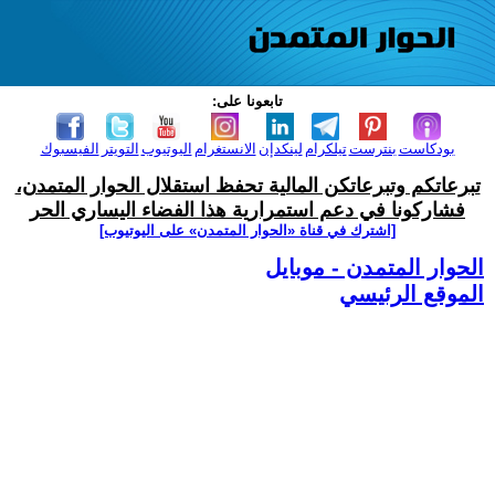
تابعونا على:
بودكاست
بنترست
تيلكرام
لينكدإن
الانستغرام
اليوتيوب
التويتر
الفيسبوك
تبرعاتكم وتبرعاتكن المالية تحفظ استقلال الحوار المتمدن،
فشاركونا في دعم استمرارية هذا الفضاء اليساري الحر
[اشترك في قناة ‫«الحوار المتمدن» على اليوتيوب]
الحوار المتمدن - موبايل
الموقع الرئيسي