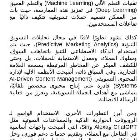
تقنيات التعلم الآلي (Machine Learning) والتعلم العميق
(Deep Learning) في تعزيز هذه الممارسة، حيث بات
من الممكن تصميم حملات تسويقية تتكيف ذاتيًا مع
تفاعلات المستخدمين.
كذلك نشهد تطورًا لافتًا في مجال تحليلات التسويق
التنبؤية (Predictive Marketing Analytics)، حيث يتم
استخدام الذكاء الاصطناعي للتنبؤ باتجاهات السوق،
وسلوك العملاء، ومعدل الاستجابة للحملات، بل وحتى
للكشف المبكر عن المخاطر المرتبطة بسمعة العلامة
التجارية. وفي السياق ذاته، أصبحت الأنظمة الآلية لإدارة
المحتوى التسويقي (AI-Driven Content Management
Systems) قادرة على إنتاج محتوى مخصص تلقائيًا،
يتماشى مع أهداف الحملة التسويقية، ويعزز من فعالية
الرسالة الاتصالية.
ومن أبرز التطورات الأخرى، الاستخدام الواسع لـ
الروبوتات الحوارية الذكية والمساعدات الصوتية مثل
ChatGPT وAlexa وSiri، التي أصبحت واجهات أساسية
في التفاعل مع العملاء، وتقديم خدمات دعم فوري، وحل