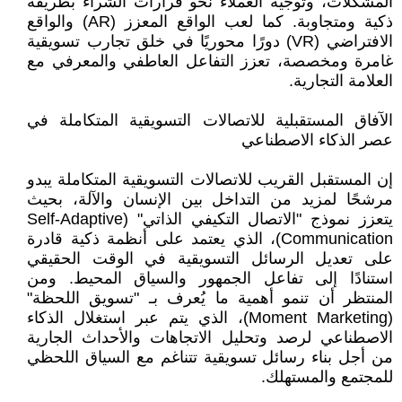
المشكلات، وتوجيه العملاء نحو قرارات الشراء بطريقة
ذكية ومتجاوبة. كما لعب الواقع المعزز (AR) والواقع
الافتراضي (VR) دورًا محوريًا في خلق تجارب تسويقية
غامرة ومخصصة، تعزز التفاعل العاطفي والمعرفي مع
العلامة التجارية.
الآفاق المستقبلية للاتصالات التسويقية المتكاملة في
عصر الذكاء الاصطناعي
إن المستقبل القريب للاتصالات التسويقية المتكاملة يبدو
مرشحًا لمزيد من التداخل بين الإنسان والآلة، بحيث
يتعزز نموذج "الاتصال التكيفي الذاتي" (Self-Adaptive
Communication)، الذي يعتمد على أنظمة ذكية قادرة
على تعديل الرسائل التسويقية في الوقت الحقيقي
استنادًا إلى تفاعل الجمهور والسياق المحيط. ومن
المنتظر أن تنمو أهمية ما يُعرف بـ "تسويق اللحظة"
(Moment Marketing)، الذي يتم عبر استغلال الذكاء
الاصطناعي لرصد وتحليل الاتجاهات والأحداث الجارية
من أجل بناء رسائل تسويقية تتناغم مع السياق اللحظي
للمجتمع والمستهلك.