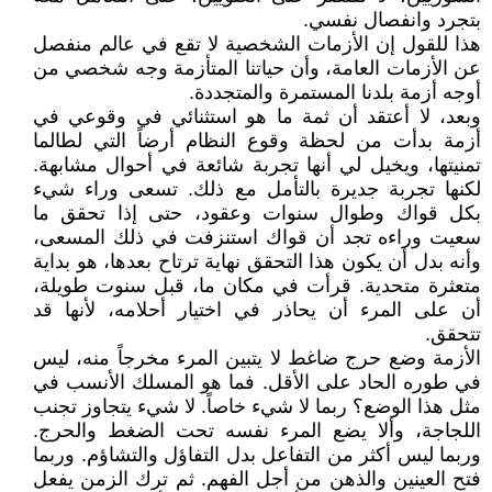
بتجرد وانفصال نفسي.
هذا للقول إن الأزمات الشخصية لا تقع في عالم منفصل
عن الأزمات العامة، وأن حياتنا المتأزمة وجه شخصي من
أوجه أزمة بلدنا المستمرة والمتجددة.
وبعد، لا أعتقد أن ثمة ما هو استثنائي في وقوعي في
أزمة بدأت من لحظة وقوع النظام أرضاً التي لطالما
تمنيتها، ويخيل لي أنها تجربة شائعة في أحوال مشابهة.
لكنها تجربة جديرة بالتأمل مع ذلك. تسعى وراء شيء
بكل قواك وطوال سنوات وعقود، حتى إذا تحقق ما
سعيت وراءه تجد أن قواك استنزفت في ذلك المسعى،
وأنه بدل أن يكون هذا التحقق نهاية ترتاح بعدها، هو بداية
متعثرة متحدية. قرأت في مكان ما، قبل سنوت طويلة،
أن على المرء أن يحاذر في اختيار أحلامه، لأنها قد
تتحقق.
الأزمة وضع حرج ضاغط لا يتبين المرء مخرجاً منه، ليس
في طوره الحاد على الأقل. فما هو المسلك الأنسب في
مثل هذا الوضع؟ ربما لا شيء خاصاً. لا شيء يتجاوز تجنب
اللجاجة، وألا يضع المرء نفسه تحت الضغط والحرج.
وربما ليس أكثر من التفاعل بدل التفاؤل والتشاؤم. وربما
فتح العينين والذهن من أجل الفهم. ثم ترك الزمن يفعل