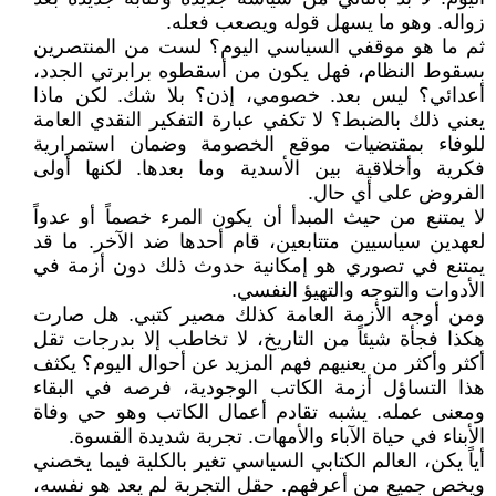
زواله. وهو ما يسهل قوله ويصعب فعله.
ثم ما هو موقفي السياسي اليوم؟ لست من المنتصرين
بسقوط النظام، فهل يكون من أسقطوه برابرتي الجدد،
أعدائي؟ ليس بعد. خصومي، إذن؟ بلا شك. لكن ماذا
يعني ذلك بالضبط؟ لا تكفي عبارة التفكير النقدي العامة
للوفاء بمقتضيات موقع الخصومة وضمان استمرارية
فكرية وأخلاقية بين الأسدية وما بعدها. لكنها أولى
الفروض على أي حال.
لا يمتنع من حيث المبدأ أن يكون المرء خصماً أو عدواً
لعهدين سياسيين متتابعين، قام أحدها ضد الآخر. ما قد
يمتنع في تصوري هو إمكانية حدوث ذلك دون أزمة في
الأدوات والتوجه والتهيؤ النفسي.
ومن أوجه الأزمة العامة كذلك مصير كتبي. هل صارت
هكذا فجأة شيئاً من التاريخ، لا تخاطب إلا بدرجات تقل
أكثر وأكثر من يعنيهم فهم المزيد عن أحوال اليوم؟ يكثف
هذا التساؤل أزمة الكاتب الوجودية، فرصه في البقاء
ومعنى عمله. يشبه تقادم أعمال الكاتب وهو حي وفاة
الأبناء في حياة الآباء والأمهات. تجربة شديدة القسوة.
أياً يكن، العالم الكتابي السياسي تغير بالكلية فيما يخصني
ويخص جميع من أعرفهم. حقل التجربة لم يعد هو نفسه،