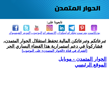
تابعونا على:
بودكاست
بنترست
تيلكرام
لينكدإن
الانستغرام
اليوتيوب
التويتر
الفيسبوك
تبرعاتكم وتبرعاتكن المالية تحفظ استقلال الحوار المتمدن،
فشاركونا في دعم استمرارية هذا الفضاء اليساري الحر
[اشترك في قناة ‫«الحوار المتمدن» على اليوتيوب]
الحوار المتمدن - موبايل
الموقع الرئيسي