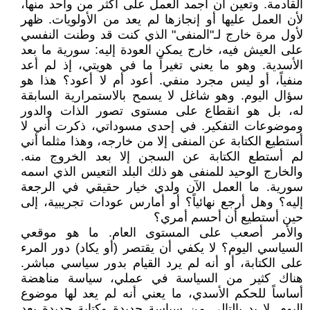
القادمة. وتعين أن أجمد العمل على أكثر من واحد منها،
لأن العمل عليها أو إنجازها لم يعد من الأولويات. ظهر
لأول مرة خارج لـ"المنفى" الذي كنت قد وطنت النفسي
على العيش فيه، خارج يمكن العودة إليه: سورية ما بعد
الأسدية. وهو ما يعني تغيراً ما في هويتي، إذ لم أعد
منفياً، أو ليس مجرد منفي. أعود أم لا أعود؟ هذا هو
سؤال اليوم. وهو شاغل لا يسمح بالاستمرارية السابقة
له، بل هو انقطاع على مستوى تصور الذات والدور
وموضوعات التفكير. في إحدى مسوداتي، ذكرت أني لا
أستطيع الكتابة عن المنفى إلا من خارجه، وهذا مثلما أني
لم أستطع الكتابة عن السجن إلا بعد الخروج منه.
والخارج الوحيد للمنفى هو ذلك البلد التعيس الذي اسمه
سورية. ما العمل الآن ولدي خيار حقيقي في الرجعة
إليه؟ وهل أرجع نهائياً؟ أو أمارس عودات تجريبية، إلى
حين أستطيع أن أحسم أمري؟
والأمر أصعب على المستوى العام. ما هو موقعي
السياسي اليوم؟ لا يكفي أن يقتصر (أو يكاد) دور المرء
على الكتابة، أو أنه لم يرد القيام بدور سياسي مباشر.
هناك كثير من السياسة في عملي، سياسة مناهضة
أساساً للحكم الأسدي، ما يعني أنه لم يعد لها موضوع
اليوم. لا بد بالتالي من سياسة جديدة وكتابة جديدة بعد