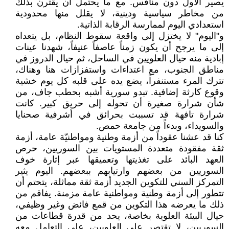
يصير الأول دون منافس. مع ما يحتمل أن يقترن بذلك
من مخاطر سياسية ودينية، لا يقلل منها محدودية
استعدادي اليوم لممارسة الرقابة الذاتية.
و"اليوم" لا يختزل إلى واقعة سقوط النظام، بل يتعداه
إلى ما يرجح أن يكون زمناً عاصفاً عنيفاً، شهدنا عينات
إبادية منه حيال العلويين في الساحل، ثم حيال الدروز في
مناطق الجنوب، مع اعتداءات واستفزازات هنا وهناك،
تترك المرء مستنفراً، يضع يده على قلبه كل يوم خشية
وقوع كارثة إضافية. تبدو سورية أشبه بحطب جاف، من
شأن شرارة صغيرة أن تحوله إلى حريق كبير. كانت
شرارة تافهة قد تسببت بحرائق في أشرفية صحنايا
والسويداء، وبدءاً من جامعة حمص.
كنا قد عشنا عقوداً من أزمة وطنية ومواطنيّة عامة، أزمة
ثقة مفقودة متعددة المستويات بين السوريين، حرص
العهد البائد على تغذيتها وتعميقها عبر إثارة خوف
السوريين من بعضهم وارتيابهم ببعضهم. اليوم يثير
التمركز السني للتكوين الجديد أزمة ثقة مماثلة، يتحتم أن
تتطور إلى أزمة وطنية ومواطنية عامة مزمنة. يفاقم من
ذلك ما يعرضه هذا التكوين من قمع فائض وغير وظيفي،
حيال البيئة العلوية بخاصة، يحد من قدرة قطاعات من
السوريين، لا تقتصر على العلويين، على التعامل معه