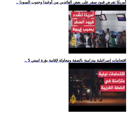
.. أمريكا تفرض قيود سفر على بعض العائدين من أوغندا وجنوب السودا
.. 5 اقتحامات إسرائيلية متزامنة بالضفة ومحاولة لإقامة بؤرة استي