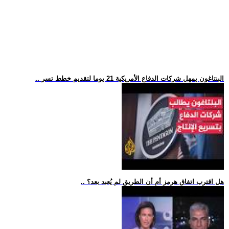
.. البنتاغون يمهل شركات الدفاع الأمريكية 21 يوما لتقديم خطط تسر
.. هل اقترب اتفاق هرمز أم أن الطريق لم يُعبد بعد؟