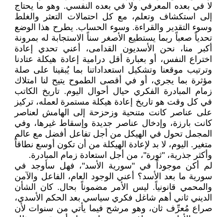
لا في بعده المعرفي ولا في بعده النفسي. وهو ما يحتاج
إلى استكشاف وتعلم، مع كل احتمالات التعثر والغلط
وسوء التقدير والقراءة. وسوء الحساب. يطرح هذا الوضع
تحدياً صعباً ربما يستطيع الأصغر سناً الاستجابة له بمرونة
أكبر منا، نحن الأسديون القدامى، أعني تحدي إعادة
اختراع النفس، أو بعبارة أقل درامية إعادة هيكلة عتادنا
وترتيب موقعنا وتشكيل استعداداتنا بما يُبقينا على صلة
مؤثرة بما يجري، أو في أقصى الطموح يتيح لنا امتلاك
زمام المبادرة الفكري حيال أحوال اليوم. تاريخ الكاتب
في كل وقت هو تاريخ إعادة هيكلة مستمرة لعمله، تركيز
على عناصر كانت متنحية وزحزحة إلى الهامش لعناصر
كانت بارزة، وإدخال عناصر جديدة وإسقاط غيرها، وفي
المجمل تحول في الهيكل من أجل تفاعل أفضل مع عالم
متغير. اليوم، لا بد لإعادة الهيكلة من أن تكون أوسع نطاقاً
وأكثر جذرية، "ثورة"، من أجل استعادة زمام المبادرة.
لم أكن موجوداً في "سورية الأسد"، فهل سأوجد في
سورية ما بعد الأسد؟ أعني الوجود العام، الفاعل والآمن
والمحمي قانونياً. ليس الأمر مضموناً بحال. كان الشأن
الديني ثاني أهم شاغل فكري سياسي بعد الحكم الأسدي،
صراع مُعرِّف ثان، وهو مرشح فيما يأتي من سنوات لأن