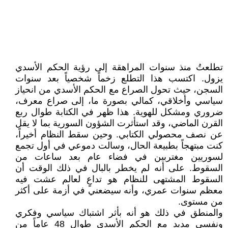
تطلعتُ منذ سنوات المراهقة إلى رؤية الحكم الأسدي
يزول. اكتسب هذا التطلع زخماً شخصياً بعد سنوات
السجن، حيث تحول الصراع مع الحكم الأسدي من انحياز
سياسي وأخلاقي، كمالي بصورة ما، إلى صراع معرف،
ضروري ومشكل للهوية. هذا ظهر في الكتابة طوال ربع
القرن الماضي، وقد استأثرت الشؤون السورية بما لا يقل
عن نصف محصولي الكتابي. وحين سقط النظام أخيراً،
كنت مبتهجاً بطبيعة الحال، وسالت دموعي في أول تجمع
لسوريين مغتربين في فضاء عام بعد ساعات من
السقوط. على أنه لم يخطر بالبال في ذلك الوقت أن
السقوط المشتهى للنظام هو تداعٍ لعالم عشت فيه
معظم سنوات عمري، وأنه سيضعني في أزمة على أكثر
من مستوى.
والمنطق في ذلك هو أنه بأثر اشتباك سياسي وفكري
ونفسي مديد مع الحكم الأسدي طوال 48 عاماً من