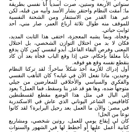
سنواتي الأربعة وستين، صرت أسدياً أنا نفسي بطريقة
ما: أمقت النظام واحتقر بشار الأسد وأبيه من قبله، لكن
عبر هذا القدر من الاستنفار ومن الشحنة النفسية
للموقف منه طوال ثلاثة أرباع العمر، صار مني، أحد
ثوابت حياتي.
وفجأة، وبما يشبه المعجزة، اختفى هذا الثابت المديد،
فكان لا بد من اختلال التوازن الشخصي، بل اختلال
المعنى وفرص البقاء الفاعل. أبدو لنفسي كمن كان يدفع
باباً مغلقاً بإحكام، حتى إذا وقع الباب فجأة بعد أن كاد
ينقطع نفسه وقع هو فوقه.
أول إدراك للأزمة أخذ شكلاً ساخراً: لقد تركنا النظام
وحيدين، ماذا نفعل الآن في غيابه؟ كان التأهب النفسي
والفكري والسياسي والأخلاقي للمعارضين من جيلي
متوجهاً ضده، وها هو قد غدر بنا وسقط، فما العمل؟ يعود
إلى البال في مثل هذا الوضع مقطع لقسطنطين
كافافيس، الشاعر اليوناني الذي عاش في الاسكندرية
في مصر: والآن ما العمل بعد رحيل البرابرة؟ لقد كانوا
نوعاً من الحل!
كان لي إيقاع يومي للعمل، روتين شخصي، ومشاريع
كتابية أعمل عليها أو أخطط لها في الشهور والسنوات