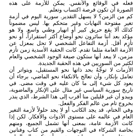
فعله في الوقائع والأنفس. يمكن للأزمة على هذه
الصورة أن تكون فرصة اكتساب وتعلم.
كم من الزمن؟ لا يسهل التقدير. سورية اليوم في أزمة
تغير مفتوحة النهايات وغير متحكم بها. ليس مضموناً
كذلك ألا يقع حريق كبير أو انهيار وطني واسع. ولا هو
مؤكد بعد أننا سائرون نحو أوضاع أكثر استقراراً، أو نحو
تأزم أقل. أزمة التفاعل الشخصي لا تحل بمعزل عن
الأزمة العامة مثلما تقدم. كانت الحقبة الأسدية زمن تأزم
مزمن، لا يبعد أنها ستكون صيغة الوجود الشخصي والعام
لكثير من السوريين في هذه الحقبة الجديدة.
الأزمات لا توجِّهُ بحد ذاتها نحو المستقبل، ويتواتر أن
تعامل بإنكار، وأن تعالج بالانكفاء نحو الماضي، برجاء أن
يعود كل شيء إلى ما كان عليه في وقت مضى. في
تاريخ سورية السياسي غير مثال على الإنكار والماضوية،
ويبدو أن غير قليلين منا أقرب إلى هذا الشرط، الذي ينذر
بخروج تام من عالم الفكر والفعل.
وفي الختام، قد يجد الكاتب أو لا يجد حلولاً لأزمة التغير
العام في عالمه على مستوى الأدوات والأفكار. لكن إذا
كانت الأزمة عامة، بمعنى أنها تشمل الجميع، ومنهم
بخاصة الشركاء في التوجهات والقيم من كتاب وفنانين