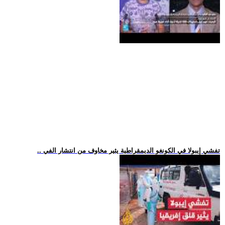
.. تفشي إيبولا في الكونغو الديمقراطية يثير مخاوف من انتشار الفي