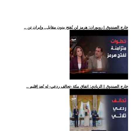
.. خارج الصندوق | رويوران: هرمز لن يُفتح بدون مقابل.. وإيران تن
.. خارج الصندوق | الزيادي: اتفاق مكة -تحالف ردعي- له بُعد إقليم