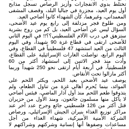
تختلط بدوي الانفجارات وأزيز الرصاص تسجل مذابح
أول يوم العيد، مجزرة في جباليا البلد، وقصف المشفى
المعمداني، وغيرهما، كأن الشهداء كانوا أضاحي العيد.
ومن طلوع فجر مزدلفة إلى رابع يوم عيد الأضحى،
السؤال ليس عن أضاحي العيد، بل كم من روح بشرية
ستزهق في درب الآلام الفلسطيني؟؟!! في اليوم الثاني
للأضحى ارتقى في قطاع غزة 90 شهيداً، وفي اليوم
الثالث من العيد استشهد 47 فلسطينياً في القطاع، وفي
اليوم الرابع، تواصلت الغارات الإسرائيلية على القطاع،
وأدت منذ فجر الاثنين إلى استشهاد أكثر من 60
فلسطينياً، في أربعة أيام ارتقى نحو 250 شهيداً وربما
أكثر مازالوا تحت الأنقاض.
يوصف عيد الأضحى بعيد اللحم، ويكثر اللحم على
الموائد، بينما يُحرم أهالي غزة من تناول الطعام، ولم
يتذوقوا طعم اللحم منذ أول آذار الماضي، فبئس أضاحي
لا يأكل منها مسلمون جائعون، ومنذ الأول من حزيران
قتل أكثر من 126 فلسطيني جائع وجرح عدد آخر عند
مراكز توزيع الغذاء بنيران الجيش الإسرائيلي، ورصاص
الشركة الأمنية الأميركية، شهداء الغذاء من أجل
مساعدات وصفوها أنها إنسانية وشركتهم وشراكتهم لا