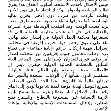
جيش الاحتلال بأحدث الأسلحة، أسلوب الخداع هذا يخرق
تقاليد الوساطة وأصولها، وكذلك انتقاد طرف دون الآخر،
وطلب تنازلات من طرف دون الآخر، يخرق تقاليد
الوساطة، كما يخرقها تباطؤ مقصود لخدمة طرف معين
يريد كسب الوقت، وقد افتقدت الوساطة ميزة السرعة
والفعالية في حل النزاعات، مقارنة بالعملية التي قد
تستغرقها محكمة العدل الدولية في إصدار حكم نهائي،
بناء على دعوى رفعتها دولة جنوب إفريقيا في محاكمة
إسرائيل بتهمة ارتكاب جرائم «إبادة جماعية» في قطاع
غزة، وطلب محامون جنوب إفريقيين من المحكمة إصدار
أمر بوقف فوري للعدوان الإسرائيلي. يقول المدعي العام
السابق بالمحكمة الجنائية الدولية جيفري نايس إن
«العدالة البطيئة محبطة وإن العالم ينتظر قرارات
ستنقسم الدول بشأنها لأن الولايات المتحدة والمجر مثلا
تريدان عالماً بلا قانون». بينما الحد الأدنى المطلوب
تسريع التوصل لهدنة مؤقتة لمدة 60 يوماً تؤدي إلى اتفاق
وقف دائم لإطلاق النار بقطاع غزة، وبما يسمح بإنهاء
الأزمة الإنسانية غير المسبوقة بالقطاع، والسماح بفتح
المعابر، وإدخال المساعدات الإنسانية والإغاثية، وإعادة
الإعمار.