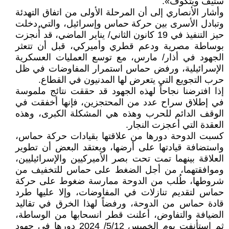
ستيف ويتكوف».
وأشار الأنصاري إلى أن المرحلة الأولى من اتفاق التهدئة
وتبادل الأسرى بين حركة حماس وإسرائيل، والتي دخلت
حيز التنفيذ في 19 كانون الثاني/ يناير الماضي، قد أُنجزت
بوساطة مصرية ودعم قطري وأميركي، قبل أن تتعثر
الجهود في أذار/ مارس، مع توسع العمليات العسكرية
الإسرائيلية، ورفض حماس استمرار المفاوضات في ظل
حرب التجويع التي يتعرض لها المدنيون في القطاع.
إذا افترضنا نجاحاً لهذه الجهود قد حققت نتائج ملموسة
في إطلاق سراح عدد من المحتجزين، فإنها أخفقت في
الوقف الدائم للحرب وهذه هي المشكلة الكبرى، وهذه
العقدة التي أعجزت النجار.
كسبت الدوحة دورها من علاقتها بقيادات حركة حماس،
واستضافة قيادتها على أرضها، ويعتقد البعض أن تطوير
العلاقة بينهما تمت تحت بصر الأميركيين والإسرائيليين،
وموافقتهما، من أجل الضغط على حماس للتخفيف من
شروطها، طُلب من الدوحة ممارسة ضغوط على حركة
حماس لتقديم تنازلات في المفاوضات، وإلا عليها طرد
قادة حماس من الدوحة، ورفضاً لهذا الخرق في تقاليد
الضيافة والتفاوض، أعلنت قطر انسحابها من الوساطة،
ثم استأنفت يوم الخميس 5/12/ 2024 دورها في جهود