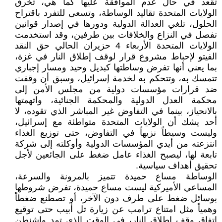
تقعد في حال عدم الموافقة عليها كما هي، تخرق
الولايات المتحدة تقاليد الوساطة، وتسعى للتفرد باقتراح
الحلول، تلغي العدالة الدولية ودورها في إصدار قوانين
تفصل في النزاع والخلافات بين طرفين، وقد استخدمت
الولايات المتحدة الأربعاء 4 حزيران الحالي حق النقد
الفيتو لإحباط مشروع قرار لوقف إطلاق النار في غزة،
بما يعني أنها تفرض وساطتها كبديل وحيد ومسار إجباري
تتمسك به، وتتحكم به لخدمة إسرائيل، وسبق أن وقفت
ضد قرارات مؤسسات دولية من مجلس الأمن إلى
محكمة العدل الدولية والمحكمة الجنائية، واتهمتها
بالانحياز، بينما في التفاوض غير المباشر الذي تقوده، لا
أحد يشك أن الولايات المتحدة متواطئة مع إسرائيل،
وليست وسيطاً نزيهاً في التفاوض، حتى توزيع الغذاء
انتزعته من أيدي المؤسسات الدولية وأوكلته إلى شركة
تابعة لها، ليصبح الغذاء عامل ضغط على الجائعين لأجل
تحقيق أهداف سياسية.
الوساطة مساع حميدة تتميز بالمرونة والسرعة،
المساعي الأميركية ليست مساع حميدة، تفرض شروطها
بوسائل ضغط على طرف دون الآخر، أو تصطنع ضغطاً
وهمياً مثل امتناع ترامب عن زيارة تل أبيب حتى توقيع
اتفاق وقف إطلاق النار، في الوقت الذي تمد واشنطن