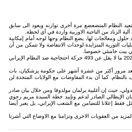
رى مع إدارة الرئيس ترامب ويستعيد النظام المتضعضع مرة أخرى توازنه ويعود الى سابق
ة الزناد من الناحية الاوربية واردة في أي لحظة.
 حلول ومعالجات لها، يضع النظام وجها لوجه أمام إمکانية
ات الثورية المتزايدة لوحدات الانتفاضة ولا تتمکن من أن
في بيت خامنئي خصوصا.
في سياق الاوضاع الداخلية المتدهورة وعدم تمکن النظام من السيطرة عليها ووفقا للتقارير الموثوقة، فقد شهد شهر مايو 2025 ما لا يقل عن 493 حركة احتجاجية ضد النظام الإيراني
 وبعد مرور أكثر من عشرة أشهر على حكومة پزشکیان، بات
النظام. كما أن بدء المفاوضات مع الولايات المتحدة لن
دولي، حيث إن أغلبية برلمان مولدوفا ومن خلال بيان صادر
مان الإيطالي الصادر لدعم وتإييد خطة السيدة مريم رجوي
فقط إعلانا للتضامن مع الشعب الإيراني، بل يعبر أيضا
زيد من العقوبات الاخرى وتزامنا مع الاوضاع التي أشرنا