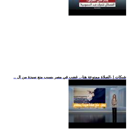
.. شبكات | -الصلاة ممنوعة هنا-.. غضب في مصر بسبب منع سيدة من ال