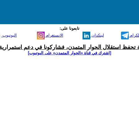
تابعونا على:
لكرام
لينكدإن
الانستغرام
اليوتيوب
ية تحفظ استقلال الحوار المتمدن، فشاركونا في دعم استمرارية 
[اشترك في قناة ‫«الحوار المتمدن» على اليوتيوب]