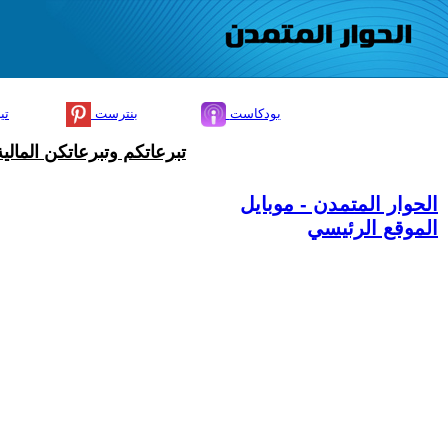
بودكاست
بنترست
تي
تبرعاتكم وتبرعاتكن المال
الحوار المتمدن - موبايل
الموقع الرئيسي