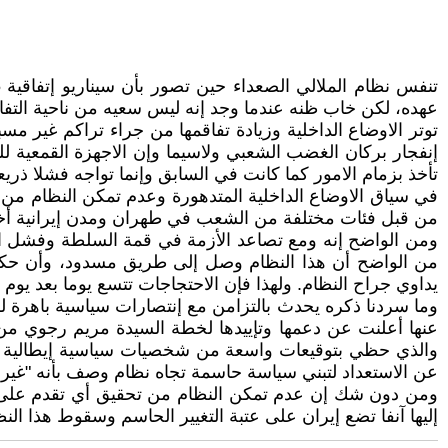
عهده، لکن خاب ظنه عندما وجد إنه ليس سعيه من ناحية التفاوض
توتر الاوضاع الداخلية وزيادة تفاقمها من جراء تراکم غير م
إنفجار برکان الغضب الشعبي ولاسيما وإن الاجهزة القمعية لل
تأخذ بزمام الامور کما کانت في السابق وإنما تواجه فشلا ذ
من قبل فئات مختلفة من الشعب في طهران ومدن إيرانية أخ
ومن الواضح إنه ومع تصاعد الأزمة في قمة السلطة وفشل الن
من الواضح أن هذا النظام وصل إلى طريق مسدود، وأن حكومة 
يداوي جراح النظام. ولهذا فإن الاحتجاجات تتسع يوما بعد يوم 
وما سردنا ذکره يحدث بالتزامن مع إنتصارات سياسية باهرة للم
عنها أعلنت عن دعمها وتإييدها لخطة السيدة مريم رجوي من أ
والذي حظي بتوقيعات واسعة من شخصيات سياسية إيطالية مرمو
عن الاستعداد لتبني سياسة حاسمة تجاه نظام وصف بأنه "غير ق
ومن دون شك إن عدم تمکن النظام من تحقيق أي تقدم على الصعي
إليها آنفا تضع إيران على عتبة التغيير الحاسم وسقوط هذا ا