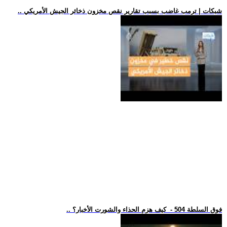
.. شبكات | ترمب غاضب بسبب تقارير نقص مخزون ذخائر الجيش الأمريكي
.. فوق السلطة 504 - كيف هزم الحذاء والشورت الأخبار؟