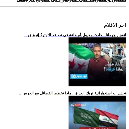
اخر الافلام
.. انفجار جرمانا.. حادث معزول أم حلقة في تصاعد التوتر؟ |نيوز زو
.. تحذيرات استخباراتية تربك العراق.. ماذا تخطط الفصائل مع الحرس