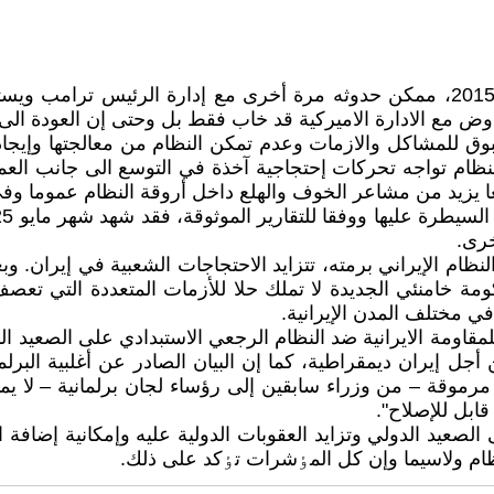
تنفس نظام الملالي الصعداء حين تصور بأن سيناريو إتفاقية 2015، ممکن حدوثه مرة أخ
 مع الادارة الاميرکية قد خاب فقط بل وحتى إن العودة الى آلي
سبوق للمشاکل والازمات وعدم تمکن النظام من معالجتها وإيجاد
نظام تواجه تحرکات إحتجاجية آخذة في التوسع الى جانب العملي
ريعا يزيد من مشاعر الخوف والهلع داخل أروقة النظام عموما و
رى.
ظام الإيراني برمته، تتزايد الاحتجاجات الشعبية في إيران.
خامنئي الجديدة لا تملك حلا للأزمات المتعددة التي تعصف ب
في مختلف المدن الإيرانية.
قاومة الايرانية ضد النظام الرجعي الاستبدادي على الصعيد ال
جل إيران ديمقراطية، کما إن البيان الصادر عن أغلبية البرل
قة – من وزراء سابقين إلى رؤساء لجان برلمانية – لا يمثل 
ابل للإصلاح".
د الدولي وتزايد العقوبات الدولية عليه وإمکانية إضافة الم
لنظام ولاسيما وإن کل المٶشرات تٶکد على ذلك.