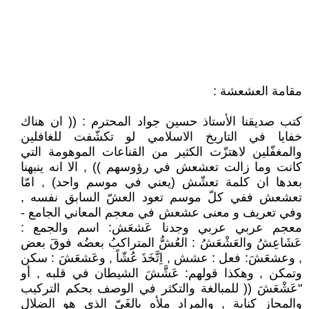
مقامة العشعشة :
كتب صديقنا الأستاذ حسين جواد المحترم : (( ان هناك
خفايا في التاريخ الاسلامي لو تكشّفت للغافلين
والمغفّلين لاهتزّت الكثير من القناعات الموهومة التي
كانت وما زالت تعشعش في رؤوسهم )) , الا انه ينبهنا
بعدها ان كلمة تعشّش (يعني في موسم واحد) , امّا
تعشعش ففي كلّ موسم تعود العشّ السابق نفسه ,
وفي تعريف و معنى عشعش في معجم المعاني الجامع -
معجم عربي عربي وجدنا عَشعَش: اسم والجمع :
عَشَاعِشُ والعَشْعَشُ : العُشُّ المتراكبُ بعضُه فوقَ بعض
, وعشعَشَ: فعل : عشش , اِتَّخَذَ عُشّاً , وعَشعَشَ : سكن
وتمكن , وهكذا قولهم: عَشَّشَ الشيطان في قلبه , أو
"عَشْعَشَ (( للمبالغة والتكثر في الوصف بحكم التركيب
والمجاز كناية , والمراد ملأه بالغَيّ الذي هو الضلال