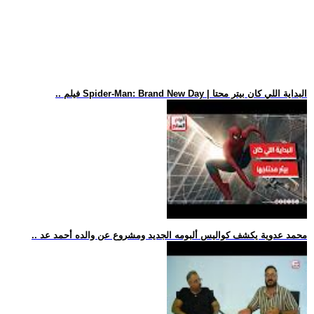
.. فيلم Spider-Man: Brand New Day | البداية اللي كان بيتر محتا
.. محمد عدوية يكشف كواليس ألبومه الجديد ومشروع عن والده أحمد عد