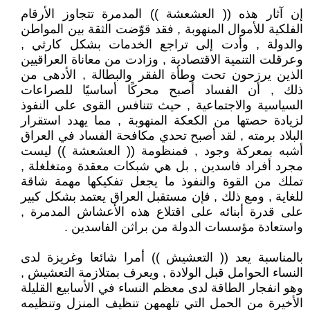
إن آثار هذه (( العشعشة )) المدمرة تتجاوز الأرقام
الفلكية للأموال المنهوبة , فقد قوّضت الثقة بين المواطن
والدولة , وأدت إلى تراجع الخدمات بشكل كارثي ,
وعرقلت التنمية الاقتصادية , وزادت من معاناة العراقيين
الذين يرزحون تحت وطأة الفقر والبطالة , الأدهى من
ذلك , أن الفساد أصبح محركًا أساسيًا للصراعات
السياسية والاجتماعية , حيث تتنافس القوى على النفوذ
لزيادة حصتها من الكعكة المنهوبة , مما يهدد استقرار
البلاد برمته , لقد أصبح تحدي مكافحة الفساد في العراق
أشبه بمعركة وجود , فمنظومة (( العشعشة )) ليست
مجرد أفراد فاسدين , بل هي شبكات معقدة ومتغلغلة ,
تملك من القوة والنفوذ ما يجعل تفكيكها مهمة شاقة
للغاية , ومع ذلك , فإن مستقبل العراق يعتمد بشكل كبير
على قدرة أبنائه على اقتلاع هذه الأعشاش المدمرة ,
واستعادة مؤسسات الدولة من براثن الفاسدين .
بالمناسبة يعد (( التعشيش )) أمرا شائعا وغريزة لدى
النساء الحوامل قبل الولادة , ويعرف بمتلازمة التعشيش ,
وهو انفجار الطاقة لدى معظم النساء في الأسابيع القليلة
الأخيرة من الحمل التي تلهمهن تنظيف المنزل وتنظيمه