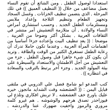
استعدادا لوصول الطفل , ومن الشائع أن تقوم النساء
بعمل مضاعف من خلال (( التنظيف العميق )) في تلك
المرحلة , الذي يتضمن تنظيف الخزانات , وغسل السجاد
وتجهيز الطعام وتنظيم الثلاجة وإعداد ملابس
ومستلزمات الطفل الجديد , وحسب استشاري أمراض
النساء والولادة , أن متلازمة التعشيش أمر منتشر في
الثقافات العربية , بشكل أكثر وضوحا من الغربية ,
موضحا : (( يعد تنظيف البيت وإعداده جزءا أساسيا من
اهتمامات المرأة العربية , وعندما تكون حاملا تدرك أن
رعاية الطفل تستغرق الكثير من الوقت والطاقة , وتريد
أن يكون كل شيء جاهزا قبل وصول الطفل , جزء من
التعشيش من أجل الاطمئنان والاستعداد والسيطرة على
بيئة المولود الجديد , وجزء آخر يرتبط بالترقب والسعادة
في انتظاره )) .
كتب المدعو ابو شامخ فضل علي الدروبي في ملتقى
قبايل اليمن : (( العشعشه وقت الشدايد ماتجوز, خيره
عليك ياورع خف العشعشه , لا تربش افكاري وتلذع لي
فيوزاحذر تصدق هرجهم والوشوشه , هم غيرو كلمة
مروري والرموز واخفيت ضهورك عننا والدردشه ,