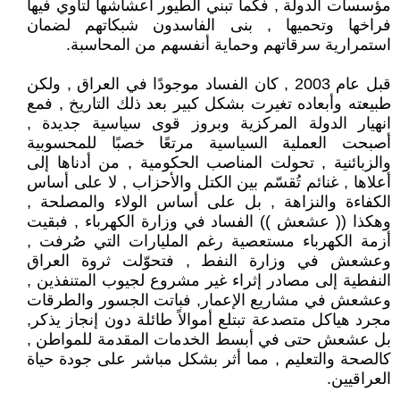
مؤسسات الدولة , فكما تبني الطيور أعشاشها لتأوي فيها
فراخها وتحميها , بنى الفاسدون شبكاتهم لضمان
استمرارية سرقاتهم وحماية أنفسهم من المحاسبة.
قبل عام 2003 , كان الفساد موجودًا في العراق , ولكن
طبيعته وأبعاده تغيرت بشكل كبير بعد ذلك التاريخ , فمع
انهيار الدولة المركزية وبروز قوى سياسية جديدة ,
أصبحت العملية السياسية مرتعًا خصبًا للمحسوبية
والزبائنية , تحولت المناصب الحكومية , من أدناها إلى
أعلاها , غنائم تُقسّم بين الكتل والأحزاب , لا على أساس
الكفاءة والنزاهة , بل على أساس الولاء والمصلحة ,
وهكذا (( عشعش )) الفساد في وزارة الكهرباء , فبقيت
أزمة الكهرباء مستعصية رغم المليارات التي صُرفت ,
وعشعش في وزارة النفط , فتحوّلت ثروة العراق
النفطية إلى مصادر إثراء غير مشروع لجيوب المتنفذين ,
وعشعش في مشاريع الإعمار, فباتت الجسور والطرقات
مجرد هياكل متصدعة تبتلع أموالاً طائلة دون إنجاز يذكر,
بل عشعش حتى في أبسط الخدمات المقدمة للمواطن ,
كالصحة والتعليم , مما أثر بشكل مباشر على جودة حياة
العراقيين.