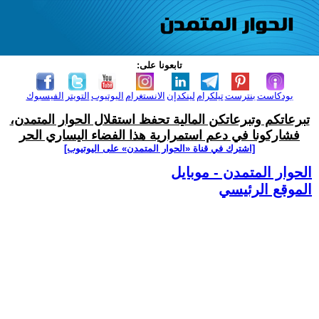
تابعونا على:
بودكاست
بنترست
تيلكرام
لينكدإن
الانستغرام
اليوتيوب
التويتر
الفيسبوك
تبرعاتكم وتبرعاتكن المالية تحفظ استقلال الحوار المتمدن،
فشاركونا في دعم استمرارية هذا الفضاء اليساري الحر
[اشترك في قناة ‫«الحوار المتمدن» على اليوتيوب]
الحوار المتمدن - موبايل
الموقع الرئيسي