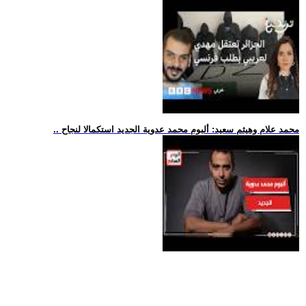
.. محمد علام وهيثم سعيد: ألبوم محمد عدوية الجديد استكمالا لنجاح