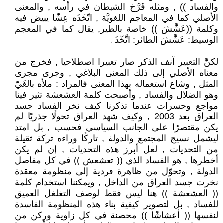
والفساد )) , ومثله فَرَّخ الشيطان في رأسه , والمعنى
الأصلي كما في المعاجم اللغويَّة , اتّخَذَه عِشّا يبيض فيه
وكلمة ((عَشَّشَ )) خاصة بالطير, يقال كما في المعجم
الوسيط: عَشَّشَ الطائر: اتَّخّذَ .
لكنَّ التعبير آنف الذكر صار تعبيرا اصطلاحيا , فخرج من
معناه الأصلي إلى ذلك المعنى البلاغي , وجرى مجرى
المثل , وشاع استعماله بهذا المعنى فالمراد : ملأه بالغَيّ
وهو الضلال والفساد , وأصبحت كلمة العشعشة تثير فينا
مواجع وحسرات عندما تذكرنا كيف نخر الفساد جسد
العراق بعد 2003 , وكيف شهد العراق تحولًا جذريًا لم
يكن مقتصرًا على الجانب السياسي فحسب , بل امتد
ليشمل نسيج المجتمع والدولة , تاركًا وراءه تركة ثقيلة
من التحديات , لعل أبرز هذه التحديات , إن لم يكن
أخطرها , هو الفساد الذي (( تعشعش )) في كل مفاصل
الدولة , وتحوّل من ظاهرة فردية إلى منظومة معقدة
نخرت جسد العراق من الداخل , ويمكننا استخدام كلمة
(( العشعشة )) هنا ليس فقط لوصف التغلغل العميق
للفساد , بل لتصوير كيفية بناء هذه المنظومة الفاسدة
لنفسها (( أعشاشًا )) محصنة في كل زاوية وركن من