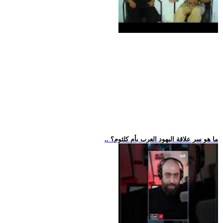
.. ما هو سر علاقة اليهود العرب بأم كلثوم؟