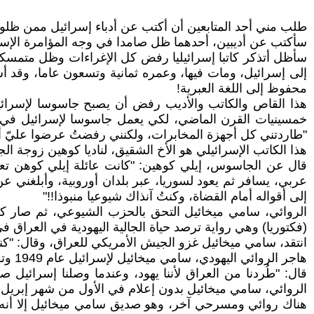
طلب مني أحد المتابعين أن أكتب عن أدباء إسرائيل ممن ظلوا
سأكتب عن أديبين، أحدهما ظل صامدا في وجه المؤامرة الإسرائ
سأظل أتذكر كاتبا إسرائيليا رفض كل الإغراءات وظل متمسكا 
إلى إسرائيل، ومات فيها، وعمره ثمانية وتسعون عاما، وقد أس
محفوظ إلى اللغة العبرية!
هذا القاص والكاتب والأديب رفض أن يصبح جاسوسا لإسرائي
"طاردتني كل أجهزة المخابرات، ولكنني رفضتُ عرضوا عليّ أن 
هذا الكاتب الإسرائيلي هو الأخ الشقيق، لناديا كوهين زوجة الجاسوس الإسرائيل
قال عن الجاسوس، إيلي كوهين: "كانت عائلة إيلي كوهن تع
عربي، يسافر ثم يعود لسوريا، عبر بلدان أوروبية، وأبلغني
إلى أقواله أمام القضاة، وكنتُ آنذاك شيوعيا منبوذا!!"
الروائي، سامي ميخائيل التحق بالحزب الشيوعي، ثم صار كات
(فكتوريا) وهي رواية ترصد حياة الجالية اليهودية في العراق
انتقد، سامي ميخائيل غزو الجيش الأمريكي للعراق، وقال: "كنت
هاجر الروائي اليهودي، سامي ميخائيل لإسرائيل عام 1949 وترك بيته الجميل في الكرادة في بغداد ليسكن في خيمة في ضواحي تل أبيب!!
قال: "طُردنا من العراق لأننا يهود، وعندما وصلنا إسرائيل 
الروائي، سامي ميخائيل بدون إعلام في الأول من شهر إبريل عام 24
هناك روائي ومسرحي آخر، وهو صديق سامي ميخائيل إلا أنه ي