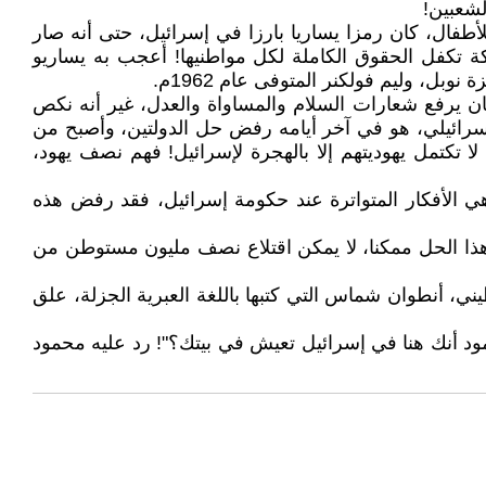
طفال، كان رمزا يساريا بارزا في إسرائيل، حتى أنه صار
ة تكفل الحقوق الكاملة لكل مواطنيها! أعجب به يساريو
ل، وليم فولكنر المتوفى عام 1962م.
ان يرفع شعارات السلام والمساواة والعدل، غير أنه نكص
إسرائيلي، هو في آخر أيامه رفض حل الدولتين، وأصبح من
لا تكتمل يهوديتهم إلا بالهجرة لإسرائيل! فهم نصف يهود،
وهي الأفكار المتواترة عند حكومة إسرائيل، فقد رفض هذه
1-2016م: "لم أعد مؤمنا بحل الدولتين، لم يعد هذا الحل ممكنا، لا يمكن اقتلاع نصف مليون مستوطن من
ي، أنطوان شماس التي كتبها باللغة العبرية الجزلة، علق
د أنك هنا في إسرائيل تعيش في بيتك؟"! رد عليه محمود