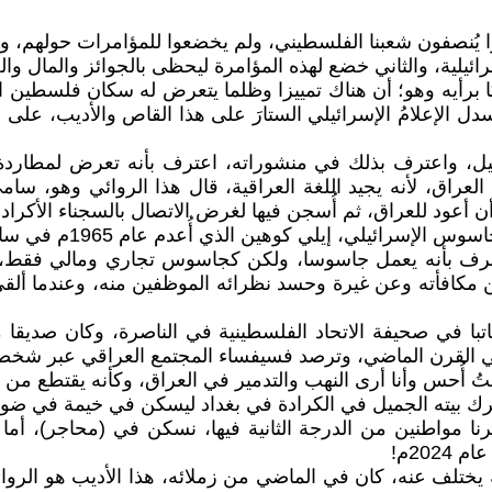
 يُنصفون شعبنا الفلسطيني، ولم يخضعوا للمؤامرات حولهم، وي
يلية، والثاني خضع لهذه المؤامرة ليحظى بالجوائز والمال وا
برأيه وهو؛ أن هناك تمييزا وظلما يتعرض له سكان فلسطين الأ
دل الإعلامُ الإسرائيلي الستارَ على هذا القاص والأديب، على
ل، واعترف بذلك في منشوراته، اعترف بأنه تعرض لمطاردة ر
أعود للعراق، ثم أُسجن فيها لغرض الاتصال بالسجناء الأكراد!!
ي، إيلي كوهين الذي أُعدم عام 1965م في ساحة المرجة بدمشق!
رف بأنه يعمل جاسوسا، ولكن كجاسوس تجاري ومالي فقط، كن
 عن مكافأته وعن غيرة وحسد نظرائه الموظفين منه، وعندما أ
با في صحيفة الاتحاد الفلسطينية في الناصرة، وكان صديقا م
 في القرن الماضي، وترصد فسيفساء المجتمع العراقي عبر شخصية
ُ أُحس وأنا أرى النهب والتدمير في العراق، وكأنه يقتطع من لح
صرنا مواطنين من الدرجة الثانية فيها، نسكن في (محاجر)، أما
20م!
ختلف عنه، كان في الماضي من زملائه، هذا الأديب هو الروائ