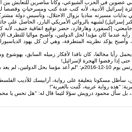
ة إسرائيل الأدبية، لأنه كتب عدة كتب ومسرحياتٍ وقصصا للأ
بدايات مسيرته مناديا بزوال الاحتلال، وتأسيس دولة مشترك
إسرائيل) لشبهه بالروائي الأمريكي البارز، الحاصل على جائزة نوب
جامعتي، إكسفورد وهارفارد، حضر توقيع اتفاقية جنيف، لأنه ك
يه عندما كان مؤيدا لحل الدولتين، وأصبح مواليا للتطرف ال
ل، وأصبح يؤكد نظريته المتطرفة، وهي أن كل يهود الدياسبورا 
يحمل رأيا مخالفا، كان ناقدا لأفكار زميله السابق، يهوشوع 
، حتى إذا رفضوا الهجرة لإسرائيل!
كما أن، يهوشوع أصبح من أنصار الاستيطان قال لصحيفة، هارتس يوم 10-2
، سأظل مسكونا بتعليقة على رواية، أرابيسك للأديب الفلسطين
ية: "هذه رواية عربية، كُتبت بالعبرية"!
 بل سأل محمود درويش سؤلا لئيما قال له: "هل تحس يا محمو