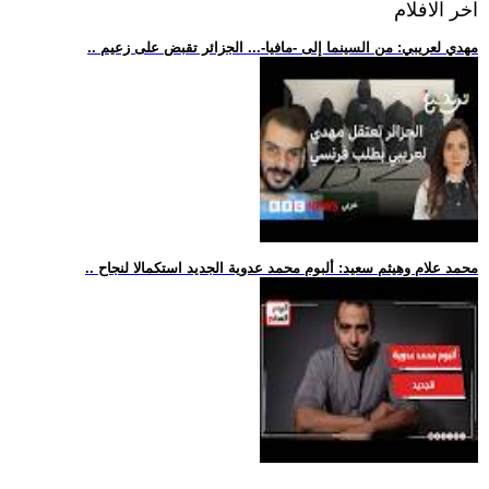
اخر الافلام
.. مهدي لعريبي: من السينما إلى -مافيا-... الجزائر تقبض على زعيم
.. محمد علام وهيثم سعيد: ألبوم محمد عدوية الجديد استكمالا لنجاح