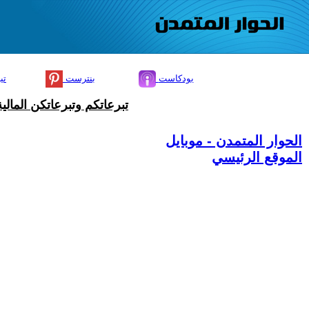
بودكاست
بنترست
تي
تبرعاتكم وتبرعاتكن المال
الحوار المتمدن - موبايل
الموقع الرئيسي