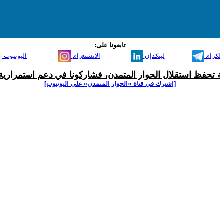
تابعونا على:
لكرام
لينكدإن
الانستغرام
اليوتيوب
ية تحفظ استقلال الحوار المتمدن، فشاركونا في دعم استمرارية 
[اشترك في قناة ‫«الحوار المتمدن» على اليوتيوب]