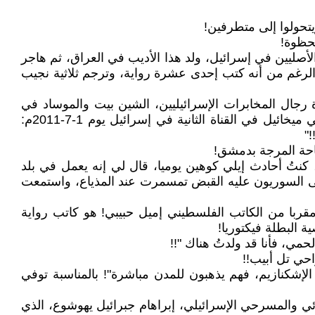
تحولوا إلى متطرفين!
لحظوة!
صليين في إسرائيل، ولد هذا الأديب في العراق، ثم هاجر
 الرغم من أنه كتب إحدى عشرة رواية، وترجم ثلاثية نجيب
جال المخابرات الإسرائيليين، الشين بيت والموساد في
خمسينيات القرن الماضي، لكي يعمل جاسوسا لإسرائيل في العراق، لأنه يجيد اللغة العراقية، قال هذا الروائي وهو، سامي ميخائيل في القناة الثانية في إسرائيل يوم 1-7-2011م:
"
تُ أحادث إيلي كوهين يوميا، قال لي إنه يعمل في بلد
لقى السوريون عليه القبض تمسمرت عند المذياع، واستمعت
قربا من الكاتب الفلسطيني إميل حبيبي! هو كاتب رواية
 البطلة فيكتوريا!
مي، فأنا قد ولدتُ هناك "!!
 الإشكنازيم، فهم يذهبون للمدن مباشرة"! بالمناسبة توفي
ي والمسرحي الإسرائيلي، إبراهام جبرائيل يهوشوع، الذي