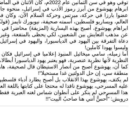
توفي وهو في سن الثمانين عام 2022م، كان الاثنان في الماضي عضوين في الحزب الشيوعي، وكانا مناصرين للتعايش بين الشعبين!
ابرهام يهوشوع من أبرز رموز الأدب في إسرائيل، منحوه جائز
عضوا بارزا في حركة، ميرتس وحركة السلام الآن، وكان في 
العالم، ويساريو فلسطين، أسمته صحيفة، نيويورك تايمز (فولكنر 
ابراهام يهوشوع، أصبح بهذه اليسارية (المزيفة) محاضرا في 
عن مذهب التعايش بين الشعبين، لكي يحظى بالمنفعة، وغير رأ
دعاة التفرقة بين اليهود في الدياسبورا، واليهود في إسرائي
وليسوا يهودا كاملين!
أما زميله، سامي ميخائيل المنبوذ إعلاميا في إسرائيل فكان 
النظرية لأنها نظرية عنصرية، فهو يعتبر يهود الدياسبورا أبطالا
منطقة سي، إن حل الدولتين غدا مستحيلا"!
لم يكتف، يهوشوع بهذا الانقلاب بل أصبح يطارد أدباء فلسطين
عليه المسرحي، يهوشوع ناقدا له محتجا على كتابتها باللغة العبر
هذا المسرحي لم ينكر على أنطوان شماس لغته العبرية فقط،
درويش: "أُحسُّ أنني هنا صاحبُ البيت"!!