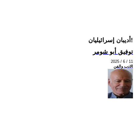
أديبان إسرائيليان!
توفيق أبو شومر
2025 / 6 / 11
الادب والفن