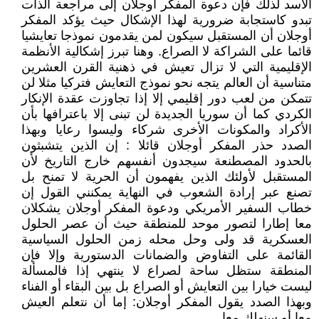
الاسد لذلك فإن دعوة المفكر أوجلان إلى مراجعة الذات
تبدو كاستجابة ضرورية لهذا الإشكال حيث يؤكد المفكر
أوجلان أن المستقبل سيكون لمن يقدمون نموذجا تعايشيا
قائما على الشراكة لا الصراع. وهنا تبرز إشكالية الأنظمة
الإقليمية التي لا تزال تعيش في ذهنية القرن العشرين
متناسية أن العالم يتجه نحو نموذج التعايش فتركيا مثلا لن
تتمكن من لعب دور إقليمي إلا إذا تجاوزت عقدة الإنكار
الكردي كما أن سوريا الجديدة لن تبنى إلا باعترافها بأن
الأكراد والمكونات الأخرى شركاء وليسوا رعايا وبهذا
الصدد حذر المفكر أوجلان قائلا : إن الذين يتشبثون
بالحدود المصطنعة سيجدون أنفسهم خارج التاريخ لأن
المستقبل لأولئك الذين يفهمون أن الحرية لا تمنح بل
تصنع عبر إرادة الشعوب في النهاية يمكنني القول إن
خطاب السفير الأمريكي ودعوة المفكر أوجلان يشكلان
معا إطارا لتصور موحد للمنطقة حيث أن عصر الحلول
العسكرية قد ولى وحل محله زمن الحلول السياسية
القائمة على التفاوض والضمانات الدستورية وإلا فإن
المنطقة ستظل ساحة لصراع لا ينتهي إذا فالمسألة
ليست خيارا بين التعايش أو الصراع بل بين البقاء أو الفناء
وبهذا الصدد يقول المفكر أوجلان: إما أن نتعلم العيش
معا أو سنهلك معا.