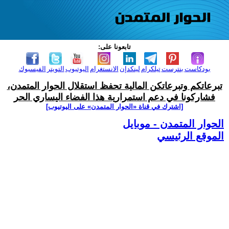
تابعونا على:
بودكاست
بنترست
تيلكرام
لينكدإن
الانستغرام
اليوتيوب
التويتر
الفيسبوك
تبرعاتكم وتبرعاتكن المالية تحفظ استقلال الحوار المتمدن،
فشاركونا في دعم استمرارية هذا الفضاء اليساري الحر
[اشترك في قناة ‫«الحوار المتمدن» على اليوتيوب]
الحوار المتمدن - موبايل
الموقع الرئيسي