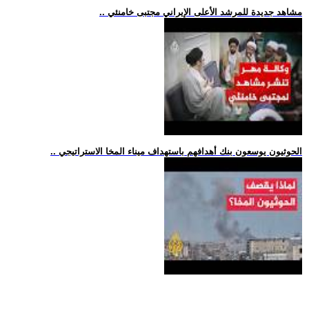
.. مشاهد جديدة للمرشد الأعلى الإيراني مجتبى خامنئي
.. الحوثيون يوسعون بنك أهدافهم باستهداف ميناء المخا الاستراتيجي