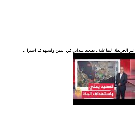
.. عبر الخريطة التفاعلية.. تصعيد ميداني في اليمن واستهداف استرا