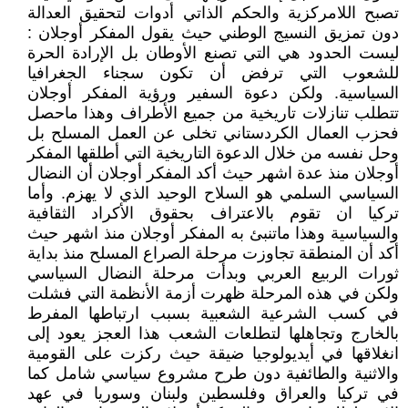
تصبح اللامركزية والحكم الذاتي أدوات لتحقيق العدالة
دون تمزيق النسيج الوطني حيث يقول المفكر أوجلان :
ليست الحدود هي التي تصنع الأوطان بل الإرادة الحرة
للشعوب التي ترفض أن تكون سجناء الجغرافيا
السياسية. ولكن دعوة السفير ورؤية المفكر أوجلان
تتطلب تنازلات تاريخية من جميع الأطراف وهذا ماحصل
فحزب العمال الكردستاني تخلى عن العمل المسلح بل
وحل نفسه من خلال الدعوة التاريخية التي أطلقها المفكر
أوجلان منذ عدة اشهر حيث أكد المفكر أوجلان أن النضال
السياسي السلمي هو السلاح الوحيد الذي لا يهزم. وأما
تركيا ان تقوم بالاعتراف بحقوق الأكراد الثقافية
والسياسية وهذا ماتنبئ به المفكر أوجلان منذ اشهر حيث
أكد أن المنطقة تجاوزت مرحلة الصراع المسلح منذ بداية
ثورات الربيع العربي وبدأت مرحلة النضال السياسي
ولكن في هذه المرحلة ظهرت أزمة الأنظمة التي فشلت
في كسب الشرعية الشعبية بسبب ارتباطها المفرط
بالخارج وتجاهلها لتطلعات الشعب هذا العجز يعود إلى
انغلاقها في أيديولوجيا ضيقة حيث ركزت على القومية
والاثنية والطائفية دون طرح مشروع سياسي شامل كما
في تركيا والعراق وفلسطين ولبنان وسوريا في عهد