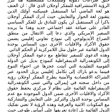
خلق صراعات دموية ومشكلات مستعصية هنا تبرز
الرؤية الاستشرافية للمفكر أوجلان الذي قال : ان العنف
هو لغة الماضي أما المستقبل فسيكتبه أولئك الذين
يتقنون لغة الحوار والتعايش. حيث أدرك المفكر أوجلان
باكرا أن المستقبل لن يكون للبنادق بل للفكر السياسي
القادر على صياغة عقد اجتماعي جديد وهذا ما يريده
السفير الامريكي والذي دعا إلى الانتقال من منطق
الصراع الأيديولوجي إلى نموذج تعاوني إقليمي يضمن
حقوق الأكراد والأقليات الأخرى دون المساس بوحدة
الدول القائمة عبر حلول مثل اللامركزية أو الحكم الذاتي
وهذه الدعوى للسفير تتقاطع مع دعوة المفكر أوجلان
إلى الكونفدرالية الديمقراطية كنموذج بديل عن الدولة
القومية التقليدية التي أثبتت عجزها عن احتواء التنوع
فبينما يدعو باراك إلى تكامل إقليمي يزيل الحدود عبر
الشراكة الاقتصادية والأمنية يطرح المفكر أوجلان رؤية
من داخل سجنه في إيمرالي والتي تتبنى الكونفدرالية
الديمقراطية القائمة على نظام لا مركزي يحفظ حقوق
الأكراد والاقليات الأخرى ضمن الدول الموجودة مع عدم
المساس بوحدة الدول والتركيز على التعايش والتشاركية
مع المكونات الاثنية والعرقية وهذه الرؤية لا تعني تفكيك
الدول القائمة بل إعادة تعريفها على أساس طوعي حيث