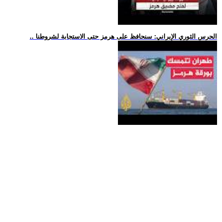
.. الحرس الثوري الإيراني: سنحافظ على هرمز حتى الاستجابة لشروطنا