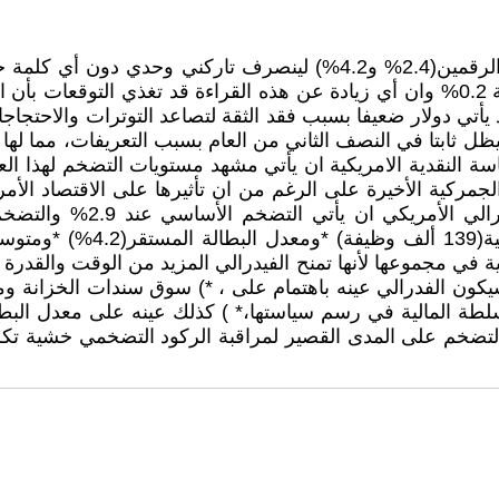
بالأمس استدعاني استاذي لأجد دائرة بالون الأحمر قد اكلت الرقمين(2.4% 
اشير الى التضخم الأساسي الشهري والمتوقع ان يرتفع بنسبة 0.2% وان أي زيادة عن هذه 
د يأتي دولار ضعيفا بسبب فقد الثقة لتصاعد التوترات والاحت
 ثابتا في النصف الثاني من العام بسبب التعريفات، مما لها من 
مركية الأخيرة على الرغم من ان تأثيرها على الاقتصاد ال
جابية في مجموعها لأنها تمنح الفيدرالي المزيد من الوقت وال
لطة المالية في رسم سياستها،* ) كذلك عينه على معدل البطالة
لتضخم على المدى القصير لمراقبة الركود التضخمي خشية تكرا