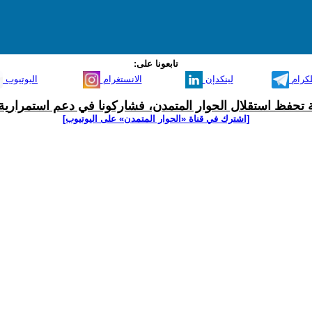
تابعونا على:
لكرام
لينكدإن
الانستغرام
اليوتيوب
ية تحفظ استقلال الحوار المتمدن، فشاركونا في دعم استمرارية 
[اشترك في قناة ‫«الحوار المتمدن» على اليوتيوب]