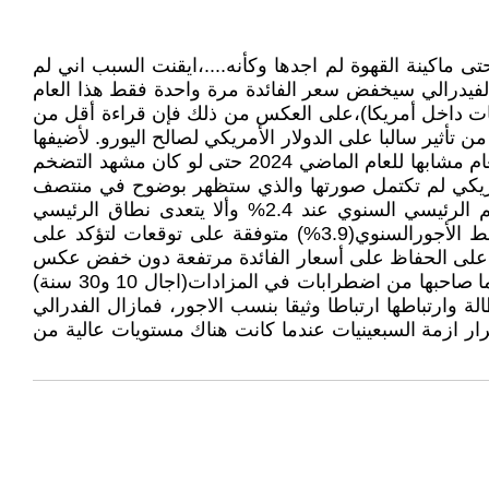
و4.2%) لينصرف تاركني وحدي دون أي كلمة حتى ماكينة القهوة لم اجدها وكأنه....،ايقنت السبب اني لم
القراءة قد تغذي التوقعات بأن الفيدرالي سيخفض سعر الفائدة مرة واحدة فقط هذا العام
جاجات داخل أمريكا)،على العكس من ذلك فإن قراءة أقل من
تأثير سالبا على الدولار الأمريكي لصالح اليورو. لأضيفها
وأقول :اقتربنا من نصف العام2025 وكل ما يتمناه صانع السياسة النقدية الامريكية ان يأتي مشهد مستويات التضخم لهذا العام مشابها للعام الماضي 2024 حتى لو كان مشهد التضخم
أمريكي لم تكتمل صورتها والذي ستظهر بوضوح في منتصف
شهر أغسطس القادم من العام الحالي ،اذا ما ينتظره الفدرالي الأمريكي ان يأتي التضخم الأساسي عند 2.9% والتضخم الرئيسي السنوي عند 2.4% وألا يتعدى نطاق الرئيسي
2.5%،حتى يمكن اضافتها لبيانات *التوظيف التي جاءت إيجابية(139 ألف وظيفة) *ومعدل البطالة المستقر(4.2%) *ومتوسط الأجورالسنوي(3.9%) متوفقة على توقعات لتؤكد على
قدرة على الحفاظ على أسعار الفائدة مرتفعة دون خفض عكس
رغبة الرئيس الأمريكي دونالد ترامب .ملحوظة: مع كل هذا سيكون الفدرالي عينه باهتمام على ، *) سوق سندات الخزانة وما صاحبها من اضطرابات في المزادات(اجال 10 و30 سنة)
 وارتباطها ارتباطا وثيقا بنسب الاجور، فمازال الفدرالي
ر ازمة السبعينيات عندما كانت هناك مستويات عالية من