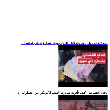
.. نافذة اقتصادية | صندوق النقد الدولي يؤكد تسارع تعافي الاقتصا
.. نافذة اقتصادية | كيف تأثرت صادرت النفط الأمريكي من اضطراب إم