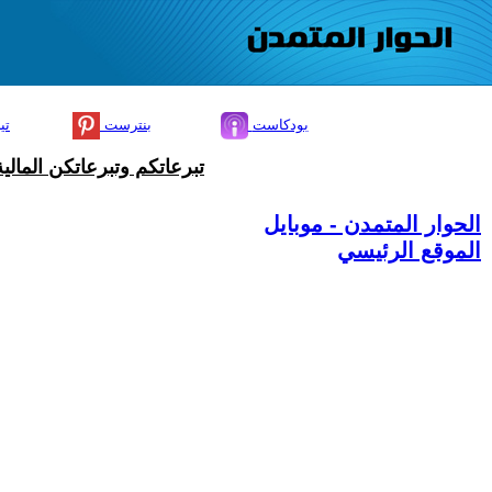
بودكاست
بنترست
تي
تبرعاتكم وتبرعاتكن المال
الحوار المتمدن - موبايل
الموقع الرئيسي