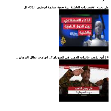
.. هل تحتاج الاقتصادات الناشئة بنية تحتية ضخمة لتوظيف الذكاء ال
.. أين تذهب عائدات الذهب في السودان؟.. اتهامات تطال البرهان | #