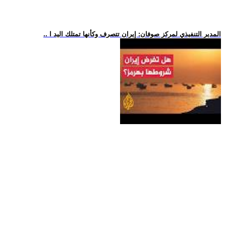
.. المدير التنفيذي لمركز صوفان: إيران تتصرف وكأنها تمتلك اليد ا