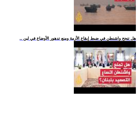
.. هل تنجح واشنطن في ضبط إيقاع الأزمة ومنع تدهور الأوضاع في لبن