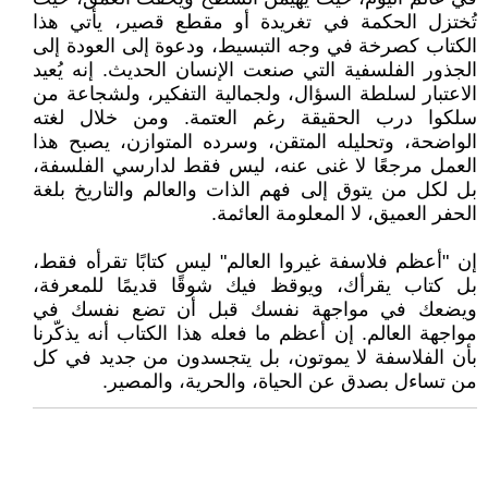
تُختزل الحكمة في تغريدة أو مقطع قصير، يأتي هذا
الكتاب كصرخة في وجه التبسيط، ودعوة إلى العودة إلى
الجذور الفلسفية التي صنعت الإنسان الحديث. إنه يُعيد
الاعتبار لسلطة السؤال، ولجمالية التفكير، ولشجاعة من
سلكوا درب الحقيقة رغم العتمة. ومن خلال لغته
الواضحة، وتحليله المتقن، وسرده المتوازن، يصبح هذا
العمل مرجعًا لا غنى عنه، ليس فقط لدارسي الفلسفة،
بل لكل من يتوق إلى فهم الذات والعالم والتاريخ بلغة
الحفر العميق، لا المعلومة العائمة.
إن "أعظم فلاسفة غيروا العالم" ليس كتابًا تقرأه فقط،
بل كتاب يقرأك، ويوقظ فيك شوقًا قديمًا للمعرفة،
ويضعك في مواجهة نفسك قبل أن تضع نفسك في
مواجهة العالم. إن أعظم ما فعله هذا الكتاب أنه يذكّرنا
بأن الفلاسفة لا يموتون، بل يتجسدون من جديد في كل
من تساءل بصدق عن الحياة، والحرية، والمصير.