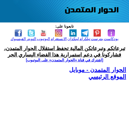
تابعونا على:
بودكاست
بنترست
تيلكرام
لينكدإن
الانستغرام
اليوتيوب
التويتر
الفيسبوك
تبرعاتكم وتبرعاتكن المالية تحفظ استقلال الحوار المتمدن،
فشاركونا في دعم استمرارية هذا الفضاء اليساري الحر
[اشترك في قناة ‫«الحوار المتمدن» على اليوتيوب]
الحوار المتمدن - موبايل
الموقع الرئيسي