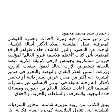
د.حمدي سيد محمد محمود
في زمن تتسارع فيه وتيرة الأحداث وتغمرنا الفوضى
المعرفية، تظل الفلسفة الملاذ الأكثر أصالة للإنسان
الباحث عن المعنى، والنور الكاشف خلف ظواهر الواقع
المعتمة. يأتي كتاب "أعظم فلاسفة غيروا العالم" لمؤلفيه
جيريمي ستانكروم وجيمس كارفي كوثيقة فكرية نابضة
بالحياة، تستعرض الإرث الخالد لعقول صنعت التاريخ،
وزرعت أسس الفكر النقدي والنهضة والتحرر في ضمير
البشرية. إنه أكثر من مجرد عرض لسير ذاتية أو تلخيص
لأفكار، إنه رحلة عميقة في الوعي الإنساني عبر مسارات
الفلسفة التي أعادت تشكيل العالم من جذوره، ومساءلة
حادة للوجود، والمعرفة، والسلطة، والحرية، والأخلاق.
ينبثق الكتاب من رؤية تنويرية شاملة، تتجاوز السرديات
التقليدية التي تتناول الفلاسفة كمجرد أصنام فكرية، بل