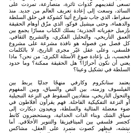
تسعى لتقديمهم كذوات ثائرة، متصارعة، تمردت على
السائد، وسعت إلى إعادة تعريف العالم من جديد. منذ
سقراط، الذي جاب شوارع أثينا كشوكة في حلق السلطة
والدهماء، وحتى ميشيل فوكو، الذي مزّق أوهام الحقيقة
بإزميل حفرياته الجذرية؛ يسلك الكتاب مسارًا يجمع بين
العمق التأريخي، والتحليل الفكري، والتشريح الثقافي.
كل فصل من فصوله هو نافذة مشرعة على مشروع
فلسفي، وعلى عقل غيّر مجرى التاريخ، لا بالكلمات
فحسب، بل بإعادة صوغ الأسئلة الكبرى: من نحن؟ ماذا
يعني أن نكون أحرارًا؟ هل الحقيقة ممكنة؟ وما حدود
السلطة في تشكيل وعينا؟
يعتمد ستانكروم وكارفي منهجًا جدليًا يربط بين
الفيلسوف وزمنه، بين النص والسياق، وبين المفهوم
والتحول التاريخي، متفاديين السقوط في النزعة التبجيلية
أو النزعة التفكيكية القاحلة. فهم يقرأون أفلاطون في
ضوء معضلة المثالية والسلطة، ويعيدون ديكارت إلى
سياق الشك وبناء الذات الحداثية، ويستحضرون كانط
كجسر فلسفي بين الميتافيزيقا والتنوير الأخلاقي. أما
نيتشه، فيظهر كصوت متمرد على العقل، مشاكس