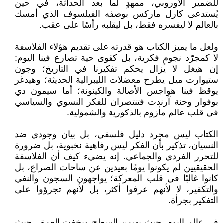
للضمير الأوروبي، ممهدٍ لما بعد الحداثة، في حين
يُستدعى كارل ماركس بوصفه الفيلسوف الذي أمسك
بالعالم لا ليفسره فقط، بل ليقلبه رأسًا على عقب.
ولعل ما يميز الكتاب هو قدرته على تقديم هؤلاء الفلاسفة
لا كمجرّد نجومٍ فكرية، بل كقوى حية تصارع فينا اليوم:
إن هيغل لا يزال يحكم تفكيرنا في التاريخ؛ وجون
ستيوارت ميل يطرح معضلات الليبرالية الحديثة؛ وهيدغر
يوقظ فينا هواجس الأصالة والكينونة؛ أما سيمون دي
بوفوار وحنة آرندت فتنتصران للفكر النسوي والسياسي
في قلب عالم مأزوم بالذكورية والشمولية.
الكتاب ليس مجرد دليل فلسفي، بل بيان وجودي ضد
النسيان، تذكير بأن الفكر ليس رفاهية نخبوية، بل ضرورة
للتحرر الفردي والجماعي. إنه يضيء كيف أن الفلاسفة
الحقيقيين لم يكونوا يومًا بعيدين عن ساحات الصراع، بل
كانوا غالبًا في قلب المعركة؛ يواجهون السجون والنفي
والتكفير، لا لأنهم عرفوا أكثر، بل لأنهم تجرؤوا على
التفكير بجرأة.
في عالم اليوم، حيث يهيمن السطح ويخفت العمق، حيث