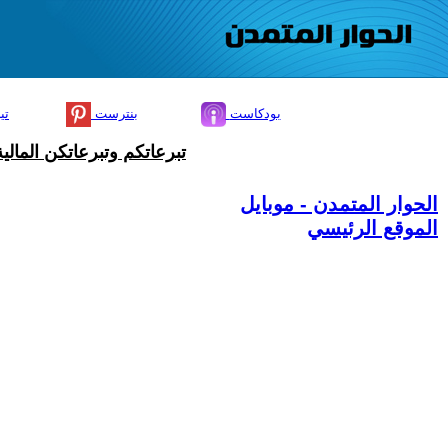
بودكاست
بنترست
تي
تبرعاتكم وتبرعاتكن المال
الحوار المتمدن - موبايل
الموقع الرئيسي