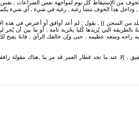
لخوف من الإستيقاظ كل يوم لمواجهة نفس الصراعات , نفس الخ
 , وداخل هذآ الخوف تنشأ رغبة , رغبة في شيء , أي شيء يكسر الرت
ايلد من السجن )) , يقول : لم أعد أوافق أو أعترض في هذه ال
الطريقة التي يُريدها كُليا بحُرية تامة , أو ما بين أن يُجر 
حه ومتعه عظيمه , حتى وإن خالفك الرأي , فانهُ يفتح لكَ آفاق
 , إلا عند ما نجد قطار العمر قد مر بنا ,هناك مقولة رافقتن