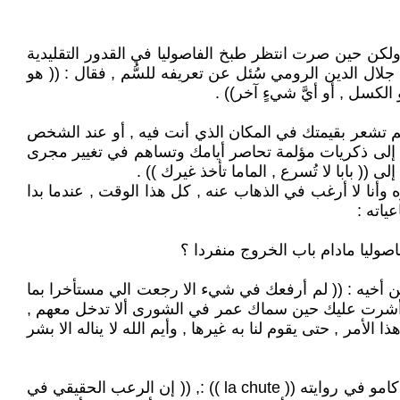
لكن حين صرت انتظر طبخ الفاصوليا في القدور التقليدية
 جلال الدين الرومي سُئل عن تعريفه للسُّم , فقال : (( هو
 الكسل , أو أيَّ شيءٍ آخر)) .
شعر بالانتماء فلا تطل البقاء , وتعني إذا لم تشعر بقيمتك في المكان الذي أنت فيه , أو عند الشخص
يد إلى ذكريات مؤلمة تحاصر أيامك وتساهم في تغيير مجرى
 (( بابا لا تُسرع , الماما تأخذ غيرك )) .
ره وأنا لا أرغب في الذهاب عنه , كل هذا الوقت , عندما بدا
ياته :
اصوليا مادام باب الخروج منفردا ؟
 أخيه : (( لم أرفعك في شيء الا رجعت الي مستأخرا بما
, وأشرت عليك حين سماك عمر في الشورى ألا تدخل معهم ,
أمر , حتى يقوم لنا به غيرها , وأيم الله لا يناله الا بشر
هذا التعبير البسيط الذي نشرته يخفي ألما أو آلاما هائلة , ولكنها جاءت خريفية متأخرة , أما قرأت ماكتبه الأديب العالمي ألبير كامو في روايته (( la chute )) :, (( إن الرعب الحقيقي في