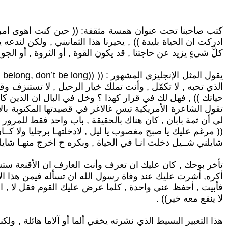
كتب صاحبنا تحت عنوان همسة مثقفة: (( حين كنت اهوى امراة 
ادركت ان الحياة بليدة )) , يحيرنا هذا الثمانيني , ولكن لندع
كلُّ شيءٍ يزيد عن حاجتنا , قد يكون القوة , أو الثروة , أو الجوع
الذي تحبه , لا تكمّل , وأنت تملك خيار الرحيل , لا تستنزف
حياتك )) , فهل لك في قرار كهذا ؟ وخل في البال ان الذين كانوا ي
تقول الشاعرة الأمريكية تيس غالاغر في قصيدتها المكتوبة بالأنج
لي أن ثمة بابان , كان هناك بالحقيقة , باب واحد فقط للمرور
(( مرغم عليك يا صبح مغصوب يا ليل , لادخلتهـا برجليا ولا كــا
شايلني شــيل دخلت انـا في الحياة , وبكره ح اخرج منهـا شايل
تأخر بوحك , كان عليك ان تعرف وأنت العارف ان الأقنعة ستس
أكره, أشرت عليك عند وفاة رسول الله ان تسأله فيمن هذا ال
فأبيت , أحفظ عني واحدة , كلما عرض عليك القوم فقل لا , الا ان
لا ينفع معه خير)) .