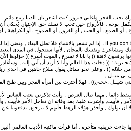
تحب الفجر واغاني فيروز كنت اشعر بان الدنيا ربيع دائم , و
ه يكمل بوحه , فالأرواح حين تحب لا تملك حق الإختيار, يُحكى أن
 , أو الطمع , أو الحب , أو الغرور, أو الطموح , أو الكراهية , أو
يقول المثل الإنجليزي المشهور : (( ((If you don’t belong, don’t be long , إذا لم ت
 وقتك ومشاعرك ونفسك بالمجان , لأنها ستتحول في المدى البع
رفعون لافتة (( يا بابا لا تسرع , الموت أسرع )) حوّلوها الآن إلى
ليزية : (( دخلت هذا العالم وأنا لا أريد أن آتي إليه , وسأغاد
 من خلاله )) , وعلى نحو مماثل يقول صلاح چاهين في احدى رباع
ن لي ميــل ,
ني شيــل ,عجبي)) , فهلا أخترت بين أمرأة الفجر وبين طبخ الف
قط دائما , مهما طال العرض , وأنت تذكرني بعتب العباس لأبن
أمر , فأبيت, وأشرت عليك بعد وفاته ان تعاجل الأمر فأبيت 
 يولوك , وأحذر هؤلاء الرهط فأنهم لا يبرحون يدفعوننا عن هذا ال