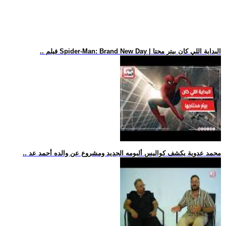
.. فيلم Spider-Man: Brand New Day | البداية اللي كان بيتر محتا
.. محمد عدوية يكشف كواليس ألبومه الجديد ومشروع عن والده أحمد عد