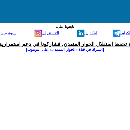
تابعونا على:
لكرام
لينكدإن
الانستغرام
اليوتيوب
ية تحفظ استقلال الحوار المتمدن، فشاركونا في دعم استمرارية 
[اشترك في قناة ‫«الحوار المتمدن» على اليوتيوب]