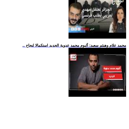
.. محمد علام وهيثم سعيد: ألبوم محمد عدوية الجديد استكمالا لنجاح