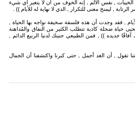
يبات , نفس الألم , إنه الخوف من أن لا يتغير أي شيء
ابة , ليمنح معنى للتكرار , الذي لا نهاية له للأيام )) .
أيام , فقد وجدت أن هذه فلسفة سخيفة نواجه بها الحياة ,
ليحيى حياة ضحلة كاذبة تتطلب الكثير من النفاق والمُداهنة
ًا جديده )) , فمن الطبيعي حنينك لدنيا الربيع الدائم ,
ا تقول , أن الغد أجمل , حتى كبرنا واكتشفنا أن الجمال