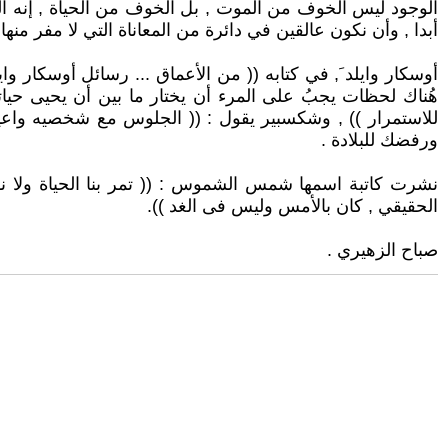
الوجود ليس الخوف من الموت , بل الخوف من الحياة , إنه ا
أبدا , وأن نكون عالقين في دائرة من المعاناة التي لا مفر منها
أوسكار وايلد َ, في كتابه (( من الأعماق ... رسائل أوسكار و
هُناك لحظات يجبُ على المرء أن يختار ما بين أن يحيى حياتهُ ب
للاستمرار )) , وشكسبير يقول : (( الجلوس مع شخصيه واعيه را
ورفضك للبلادة .
نشرت كاتبة اسمها شمس الشموس : (( تمر بنا الحياة ولا نفيق
الحقيقي , كان بالأمس وليس فى الغد )).
صباح الزهيري .