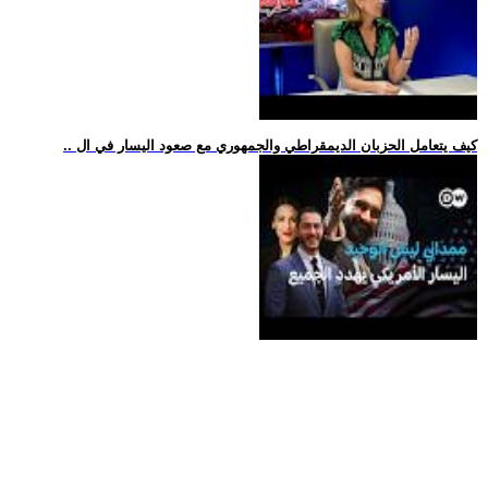
.. كيف يتعامل الحزبان الديمقراطي والجمهوري مع صعود اليسار في ال