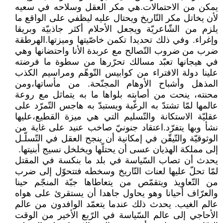
يمكن من الاحتمالات.هي مكر العقل وسلاحه في سعيه
لأن يخاتل مكر التّاريخ ويحتال عليه ليظفي على الواقع ما
يلزم من الشّاعريّة ويجعل الأحلام أكثر جاذبيّة وبريقا
وإغراء. وفي ذلك تحديدا تكمن خاصّيتها وميزتها.الهرطقة
ضرب من ضروب التّصالح مع عربدة الأنا واحتضانها وهي
في هيجانها تعبّد مسالك تحرّرها من سطوة ما فرضته
علينا دولة الافتراء من كوابيس التّوهّم ومراسيم الكذب
المذهل وأشباح الأوهام المجنّحة. من مأساتها،ومن
محنته، ينحت من أصابته بلواها ما به يتماثل مع روعة
عالمها لمّا تشتدّ به الرغّبة ويستبدّ به هاجس التّمرّد على
عقليّة الاستكانة والتّسليم التي هي ميزة القطيع،عليها
نشأ وبها يتفرّد.اعتقاد جنونيّ صاخب عنيد على غاية من
الوثوقيّة والتّيقّن في إمكانية أن ينجح العقل في التّسلّـل
إلى مملكة الهذيان عسى أن يحتلّها ويخلخل نسيج أبنيتها.
يحدث أن تصاب السّياسة في بلد ما بنكسة في المقتل
لمّا تحلّ عليها لعنات التّاريخ وسخطه فتتحوّل إلى ضرب
من التّعاويذ ويتقمّص من يتعاطاها جبّة المنجّم حينا
والعرّاف أحيانا وهو يحاول جاهدا أن يستقرئ على هواه
عالم الغيب. يحدث ذلك عندما يتعمّد الوافدون من عالم
الأحاجي إلى عالم السّياسة في الرّبع الأخير من الوقت