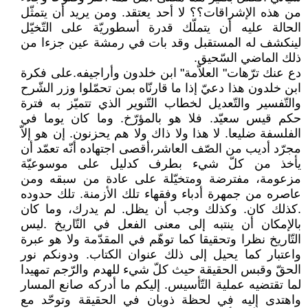
من هذه الإشراقات؟؟ لا أحد يعتقد. ومن يريد أن يتمثّل
الحالة عليه أن يتملّك قدرة أسطوريّة على التّخيّل
لينكشف له المستقبل وقد بات في رمشة عين جزءا من
ذلك الماضي السّحيق.
دع عنك ترّهات" العلاّمة" ابن خلدون وأراجيفه.على فكرة
ابن خلدون هذا دعيّ إذا ما قارنّاه بمن تحمّلوا وزر الشّرح
والتّفسير والتّعديل لخطاب التّنوير الذي تتميّز به فترة
حكم قيس سعيّد. فلا هو بالمؤرّخ. وما كان يوما في
الفلسفة ضليعا. لا هذا ولا ذاك ولا هم يحزنون. إن هو إلاّ
مجرّد أديب من الصّف العاشر،أقصى اجتهاده أنّه تعمّد أن
يأخذ من كلّ شيء بطرف كدليل على موسوعيّة
مزعومة، مفترضة ومتخيّلة على عادة من سبقه ومن
عاصره من جمهرة أدباء وفقهاء تلك الأزمنة. تلك حدوده
.كذلك كان. وكذلك وجب أن يظل. لم يدرك، وما كان
بالإمكان أن ينتبه إلى معنى الفعل في التّاريخ .ليس
التّاريخ نظرا وتحقيقا كما توهّم في المقدّمة ولا هو عبرة
واعتبار كما يحيل إلى ذلك عنوان الكتاب. ودونكم نور
الحقّ وقبس الحقيقة حيث كلّ شيء للهدم والرّجم تمهيدا
لما تقتضيه عملية التّأسيس. إليكم ما أدركه صانع المسار
واهتدى إليه في لحظة ذوبان في الحقيقة وتوحّد مع