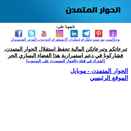
تابعونا على:
بودكاست
بنترست
تيلكرام
لينكدإن
الانستغرام
اليوتيوب
التويتر
الفيسبوك
تبرعاتكم وتبرعاتكن المالية تحفظ استقلال الحوار المتمدن،
فشاركونا في دعم استمرارية هذا الفضاء اليساري الحر
[اشترك في قناة ‫«الحوار المتمدن» على اليوتيوب]
الحوار المتمدن - موبايل
الموقع الرئيسي