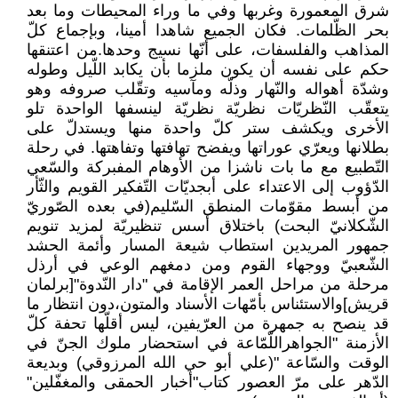
شرق المعمورة وغربها وفي ما وراء المحيطات وما بعد
بحر الظّلمات. فكان الجميع شاهدا أمينا، وبإجماع كلّ
المذاهب والفلسفات، على أنّها نسيج وحدها.من اعتنقها
حكم على نفسه أن يكون ملزما بأن يكابد اللّيل وطوله
وشدّة أهواله والنّهار وذلّه ومآسيه وتقّلب صروفه وهو
يتعقّب النّظريّات نظريّة نظريّة لينسفها الواحدة تلو
الأخرى ويكشف ستر كلّ واحدة منها ويستدلّ على
بطلانها ويعرّي عوراتها ويفضح تهافتها وتفاهتها. في رحلة
التّطبيع مع ما بات ناشزا من الأوهام المفبركة والسّعي
الدّؤوب إلى الاعتداء على أبجديّات التّفكير القويم والثّأر
من أبسط مقوّمات المنطق السّليم(في بعده الصّوريّ
الشّكلانيّ البحت) باختلاق أسس تنظيريّة لمزيد تنويم
جمهور المريدين استطاب شيعة المسار وأئمة الحشد
الشّعبيّ ووجهاء القوم ومن دمغهم الوعي في أرذل
مرحلة من مراحل العمر الإقامة في "دار النّدوة"[برلمان
قريش]والاستئناس بأمّهات الأسناد والمتون،دون انتظار ما
قد ينصح به جمهرة من العرّيفين، ليس أقلّها تحفة كلّ
الأزمنة "الجواهراللّمّاعة في استحضار ملوك الجنّ في
الوقت والسّاعة "(علي أبو حي الله المرزوقي) وبديعة
الدّهر على مرّ العصور كتاب"أخبار الحمقى والمغفّلين"