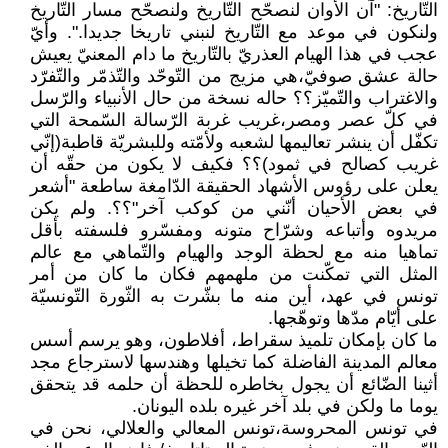
التّاريخ: "آن الأوان لنصحّح التّاريخ ولنصحّح مسار التّاريخ
ولنكون في موعد مع التّاريخ لنبني تاريخا جديدا.". وأيّ
عجب في هذا الهيام العذريّ بالتّاريخ ما دام المعنيّ يعيش
حالة عشق صوفيّ،هي مزيج من التّوحّد والتّذمّر والتّفرّد
والاغتراب والتّميّز؟؟ حاله نسخة من حال الأنبياء والرّسل
في كلّ عصر ومصر،غريب غربة الرّسالة السّمحة التي
تكفّل أن ينشر تعاليمها لشعبه ولأمّته وللبشريّة قاطبة(إنّي
غريب كصالح في ثمود)؟؟ فكيف لا يكون من حقّه أن
يعلن على رؤوس الأشهاد الحقيقة الدّامغة ساطعة "أشعر
في بعض الأحيان أنّني من كوكب آخر"؟؟. ولم يكن
مريدوه وأتباعه وشرّاح متونه ومفسّرو فلسفته بأقل
تماهيا منه مع لحظة الوجد والهيام والتّماهي مع عالم
المثل التي تمكّنت من ملهمهم فكان ما كان من أمر
تونس في عهد، أين منه ما بشّرت به الثّورة التّونسيّة
على أيّام مدّها وتوهّجها.
ما كان بإمكان تلميذ سقراط، أفلاطون، وهو يرسم أسس
معالم المدينة الفاضلة كما تخيلها وهندسها لاسترجاع مجد
أثينا الضّائع أن يجول بخاطره للحظة أن حلمه قد يتحقق
يوما ما ولكن في بلد آخر غيره بلده اليونان.
في تونس المحروسة،تونس المعالي والعلالي، نحن في