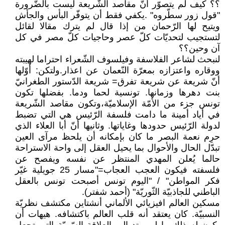
؟؟ كيف لم يتصوّر أنّ مقاصد الشّريعة ليست بالضّرورة
"قول زور سطّروه" .يكفي فقط أن يتوفّر البأس والجأش
ويتيح لها الرّحمان من إذا قال لم يترك مقالا لقائل
لتستجيب لتحديّات كلّ عصر وحاجيات كلّ مصر في كل
آن وحين؟؟
لنبحث لشاعر الفلاسفة وفيلسوف الشّعراء احتراما لهيبته
ووقاره واعتزازه بمعرّة النّعمان عن اعذار.ولتكن: أوّلها
أنّ شريعة عن شريعة تفرق= شريعة الدّستور الطغرانيّ
بنت دهرها وزمانها. تونسية لحما ودما. بفضلها تكون
تونس جزء من الأمّة الإسلاميّة،وتكون مقاصد الشّريعة
في أياد أمينة ما دامت فلسفة الرّئيس هي التي تضبط
لدولة الرّئيس حدودها وغاياتها. وثانيها أنّ أبا العلاء الذي
حرِم نعمة البصر ما كان بإمكانه أن يلحظ مرآى العين
تبدّل الحال والأحوال بما يحيل العقل إلى واحة الاستراحة
حالما يُعلن المهدي المنتظر عن نفسه ويفصح عن
فلسفته فيكون العجب العجاب="مسار 25 جويلية غيّر
فكر المواطن" / "اليوم تونس أصبحت تونس بالعقل
الباطني للجاذبيّة الثّوريّة" (أحمد شفتر).
مسكين العالم افيزيائي الألماني أنشتاين مكتشف نظريّة
النسبيّة. كان يعتقد أنه قلب العالم باكتشافه. هيهات أن