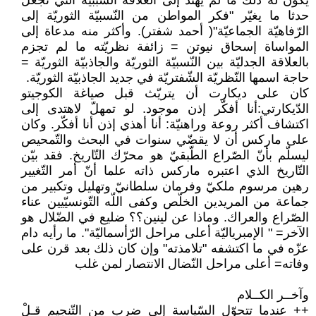
يكون له ذلك ما لم يهتد إلى العلاقة السّببيّة التي تجعل
حدثا ما يغيّر "فكر المواطن من النّسبيّة الثوريّة إلى
الرّفاهيّة الجماعيّة"( أحمد شفتر). وأكثر منه مدعاة إلى
المواساة إسحاق نيوتن = زائفة نظريّته ما لم تجزم
بالعلاقة الجدليّة بين النّسبيّة الثوريّة والجاذبيّة الثوريّة =
حاجة اسمها النّظريّة الشّفتريّة في جديد الجاذبيّة الثوريّة.
كان على ديكارت أن يتريّث قبل صياغة الكوجيتو
الدّيكارتي:أنا أفكّر إذن موجود. لو تمهلّ لاهتدى إلى
اكتشاف أكثر روعة وراهنيّة: أنا أهذي إذن أنا أفكّر. وكان
على ماركس أن لا يقضّي سنوات في البحث والتّمحيص
ليسلّم بأنّ الصّراع الطّبقيّ هو محرّك التّاريخ. فقد بيّن
التّاريخ الذي اعتبره ماركس ذاته علما أنّ أمر التّغيير
رهين مرسوم ملكيّ وفرمان سلطانيّ وتهليل وتكبير من
جماعة من المريدين الخلّص وكفى اللّه التّونسيّيين عناء
الصّراع والعراك. وماذا عن لينين؟؟ ضليع في الضّلال هو
الآخر= " الإمبرياليّة أعلى مراحل الرّأسماليّة". ما رأيه دام
عزّه في ما اكتشفه "تلامذته" وإن كان ذلك بعد قرن على
وفاته= أعلى مراحل النّضال الانتصار لمن غلب
وآخــر الكــلام
++ عندما تتحوّل السّياسة إلى ضرب من التّنجيم قـلْ