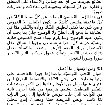
الضّائع تجريدها من أيّ بعد جماليّ والاعتداء على المنطق
وإفقاره من كلّ انسجام وتحويله إلى معادلات ومضاربات
صوريّة.
في هذا الزّمن التّونسيّ المنفلت عن كلّ ضبط،الشّاذّ عن
كلّ قاعدة،الملتبس كأشدّ ما يكون الالتباس لا الغموض
واضح بيّـن بما يكفي لتطليق الشّكّ ووأده والتّيقّن ممّا في
الضّبابيّة ما يدفع إلى الظّنّ،ولا الوضوح جليّ بما يجب أن
يكون عليه الوضوح وبما يلزم ليتبدّد شبح الغموض.حكاية
تونسيّة غريبة كلّ الغرابة تستدعي وجوبا امتشاق عقل
للاستفزاز يربك الوهم الأرعن ويتعتعه والتّسلّح بعقل
درّاك يعشق التّدبير وتملّك عقول يسكنها الثأر للتّفجير
طورا وطورا للتثوير.
01/ ومن الإسهال ما أذهـل
اهتبال النّخب التّونسيّة واعتداؤها جهرا بالفاحشة على
إرثها وتلطيخه في وحل الاتّباع والانضباط البقريّ لمن
افترى عليها بوابل من الأوهام قادها إلى الكفر بمقتضيات
التّفكير المنطقيّ السّليم. هرطقة من طينة أخرى، نائبة
من النّوائب التي حلّت بتونس فأعادتها إلى زمن البايات
لمّا كانت "تونس المريضة حسّا ومعنى". إنتاج محلّيّ
تونسيّ بتصوّر تونسيّ وتفنّن في الإخراج تونسيّ لحما