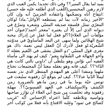
يميد لما يقال المنبر؟؟ وفي ذلك تحديدا يكمن العيب الذي
لازم رهين المحبسين(اللّقب الذي أطلقه عليه طه حسي)
:انتفاخ أناه وتضخّمها واعتقاده الجزميّ أنه وإن كان
"الأخير زمانه لآت بما لم يستطعه الأوائل".ماذا لوكان
المعرّي تمثل فلسفة صديقه المتنبّي وشعره وتمرّغ في
ديوانه الذي أبى إلاّ أن يعتبره "معجز أحمد"(عنوان أحد
مؤلّفات أبي العلاء)؟؟لو فعل لما غفل عن إدراك محنة
شيخ الهجّائين ولما سهى عن البعد المأساويّ في مدوّنته
الشّعريّة.لو فعل لأدرك أنّ العقل ليس نعمة. ذاك هو
مغزى قول المتنبّي "ذو العقل يشقى في النّعيم بعقله //
وأخو الجهالة في الشّقاوة ينعم". كيف لم يهتد الى مأساة
الفقيه أبي نوّاس وهو يتلظّى أن "داوني بالتي كانت هي
الدّاء"؟؟ .كيف فاته وهو بعقله معتدّ أنّ المجتمعات تحتاج
ملهما ومنقذا أعلى هو المهتدي المنتظر الذي نذر نفسه
ليملأ الدّنيا عدلا؟؟. كيف لم يتوقّع أنّ زقفونة ستُبعث في
تونس حيّة يوما ما في زمن ما،هو بالضرورة زمن
الكشف والاستكشاف في العهد القيسونيّ؟؟. مهمّة
زقفونة وقد تخلّصت من شبح أبي العلاء أن تؤازر صاحبها
وتواسيه وتلاطفه كلّما اعتراه الإحساس أنّه "غريب
كصالح في ثمود" وغلبه الاقتناع بأنه فعلا من كوكب آخر