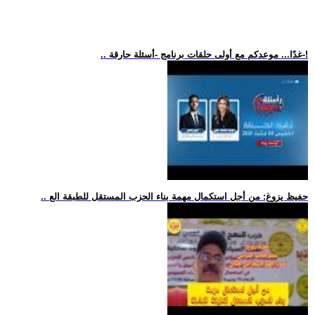
.. غدًا... موعدكم مع أولى حلقات برنامج -أسئلة حارقة-!
.. حفيظ يزوغ: من أجل استكمال مهمة بناء الحزب المستقل للطبقة الع