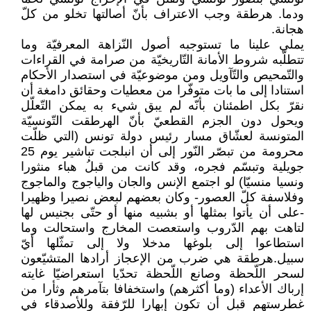
ودما. هرطقة وجب الاعتراف بأنّ أصالتها تخلو من كلّ
هجانة.
يملي علينا ما تستوجبه أصول النّزاهة المعرفيّة وما
تتطلّبه شروط الأمانة التّاريخيّة من صرامة في القراءات
والتّمحيص والتّآويل ومن موضوعيّة في استصدار الأحكام
استنادا إلى ما بات متوفّرا من معطيات وحقائق دامغة أن
نقرّ بكل اطمئنان بأنّه لم يبق شيء به يمكن التّعلّل
ويحول دون الجزم القطعيّ بأنّ الهرطقت التّونسيّة
المتونسة لعشّاق مسار رئيس دولة تونس (التي ظلّت
محرومة من تبصّر النّور إلى أن انبلجت تباشير يوم 25
جويلية وتبسّم فجره، وقد كانت من قبلُ هباء منثورا
ونسيا منسيّا) لو اجتمع الإنس والجان والياجوج والماجوج
وفلاسفة كلّ العصور- وكان بعضهم لبعض نصيرا وظهيرا
-على أن يأتوا بمثلها أو بشبيه منها أو حتّى بجنيس لها
لتاهت بهم الدّروب واستعصت المخارج واستحالت وما
استطاعوا إلى بلوغها مدخلا ولا إلى تمثّلها أيّ
سبيل.هرطقة هي ضرب من الإعجاز أرادها المتشيّعون
لسحر اللّحظة وصانع اللّحظة تحدّيا استعراضيّا غايته
إرباك الأعداء (وما أكثرهم) واستخفافا بتآمرهم وثأرا من
غطرستهم قبل أن تكون إبهارا للرّفقة وللأصدقاء في