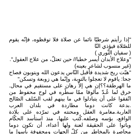
"إذا رأيتم شرطيّا نائما عن صلاة فلا توقظوه، فإنّه يقوم
للصّلاة فيؤذي النّا
( سفيان الثّوري )
"وعلاج الأبدان أيسر خطبا// حين تعتلّ، من علاج العقول".
(غير منسوب لشاعر بعينه)
"هبّت ريح شديدة فأقبل النّاس يدعون الله ويتوبون فصاح
جحا: ياقوم لا تعجلوا بالتوبة، وإنّما هي زوبعة وتسكن"
ما الهرطقة؟؟إن هي إلاّ رهان على مستقيم في محال.
خرق لما عُـدّ مألوفا ممّا سطّره في لوح محفوظ من
اتّفقوا على أن يتبادلوا في ما بينهم لقب السّلف الصّالح
.بدعة كانت دوما مطاردة في بلدان العرب
العاربة.مغامرة العقل ومحنته في تمرّده على بلادة
الواقع، بؤسه وصلفه.كُتب عليها، منذ استأسد الحكّام
وباتوا على الحقيقة لعنة ولها أعداء، أن تكون دوما
محاصرة بالمخاطر من كلّ الجهات ومحفوفة بأسوإ ما