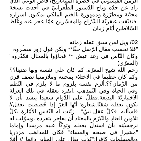
الزّمن القيسوني في حضرة الميتاتاريخ/ فاض الوعي الذي
زاد عن حدّه وباح الدّستور الطّغرانيّ في أحدث نسخة
محيّنة ومطرّزة وممهورة بالختم الملكي بمكنون اسراره
.فتفتّقت عبقريّة الشّرّاح والمفسّرين عمّا عجز عنه وعّاظ
السّلاطين أيّام زمان.
02/ ويل لمن سبق عقله زمانه
"فلا تحسب مقال الرّسل حقّا** ولكن قول زور سطّروه
وكان النّاس في رغد عيش ** فجاؤوا بالمحال فكدّروه"
(المعرّي)
رحم الله شيخ المعرّة. كم كان على نفسه وبها ضنينا؟؟
وكم كان عظيما في الاختلاء بمحنته وملازمتها نصف قرن
من الزّمان؟؟.ألزم نفسه بلزوم ما لا يلزم في النّظم
وفي الحياة وفي التّمذهب .انفرد بعقله في تلك العزلة
الاختياريّة البديعة.فظلّ على الدّوام سعيدا ينشد بأن لا
يكون بعقله شقيّا.شعاره:"أيّها الغرّ إذا خُصصت بعقل//
فاسألنه. فكلّ عقل نبيّ" . زيّنت له النّفس الأمّارة بكلّ
تلاوين العناد والتّبرّم بالمعتاد أن يفاخر بتفرده .وسوّلت له
نرجسيّته بأن استدلّ بعقله وتوكّأ عليه مرشدا وإماما
"مشيرا في صبحه والمساء" فكان للمذاهب مزدريا
وبالمسلّمات كافرا:"كذب يقال على المنابر دائما // أفلا