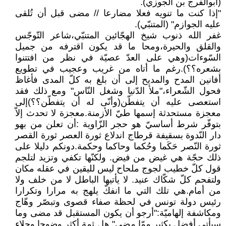
(أبوالفرج بن الجوزي).
"إذا كنت ما تنويه فعلا مضارعا // مضى قبل أن تُلقى
عليه الجوازم" (المتنبّي).
غفر الله ذنوب شيخ الهجّائين المتنبّي،شاعر التّوجّس
والقلق والحيرة،ومحا ما قد يكون اقترفه من جميل
السّوءات(وهي على العدّ عصيّة في نظر من افتتنوا
بشعره؟؟).رغم ما أتاه من غريب وعجيب في تطويع
أفانين المدح والمديح إلى أن بلغ به كلّ المدى فأغاظ
فحول الشّعراء،"ملأ الدّنيا وشغل النّاس" ومع ذلك فقد
استعصى عليه أن يتفطّن(وأنّى له أن يتفطّن؟؟)إلى
معجزة مستحدثة إسمها طيّ الأزمنة.معجزة لا تحدث إلاّ
بتوفّر شرط أساسيّ هو حجر الزّاوية :أن تعلن من بهو
دار النّدوة بسقيفة قرطاج اندلاع ثورة العصر ثورة القصر
ثورة النّصر حَكَما وحُكما وحاكما وحكمة.دونكم دليلا على
ذلك حجّة هي غيض من فيض. ولكنّها تكفي وتزيد لتلجم
قول كلّ خطيب لجوج ملحاح ليس لليقين في عقله مكان
ولتفحم كلّ شكّاك عنيد. لا يأتيها الباطل لا من خلف ولا
من أمام.هي تلك التي ما انفكّ يلهج به مرارا وتكرارا
رئيس دولة تونس في لحظة صفاء قصوى وتبصّر وهّاج
ومكاشفة إلهاميّة:"أرجو أن يكون المستقبل قد مضى وما
سيأتي أفضل بكثير ممّا مضى".هل ثمة أكثر وضوحا وجلاء