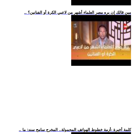
.. مين قالك إن بره مصر العلماء أشهر من لاعبي الكرة أو الفنانين؟
.. كلمة أخيرة -أزمة خطوط الهواتف المحمولة.. المخرج سامح سند: ما