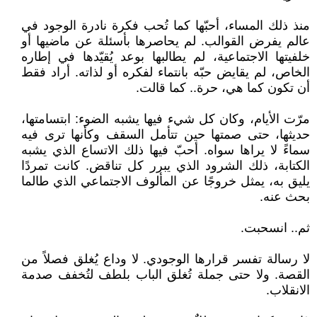
منذ ذلك المساء، أحبّها كما تُحب فكرة نادرة الوجود في
عالم يفرض القوالب. لم يحاصرها بأسئلة عن ماضيها أو
خلفيتها الاجتماعية، لم يطالبها بوعد يُقيّدها في إطاره
الخاص، لم يقايض حبّه بانتماء لفكره أو لذاته. أراد فقط
أن تكون كما هي، حرة.. كما قالت.
مرّت الأيام، وكان كل شيء فيها يشبه الضوء: ابتسامتها،
حديثها، حتى صمتها حين تتأمل السقف وكأنها ترى فيه
سماءً لا يراها سواه. أحبّ فيها ذلك الاتساع الذي يشبه
الكتابة، ذلك الشرود الذي يبرر كل تناقض. كانت تمردًا
يليق به، يمثل خروجًا عن المألوف الاجتماعي الذي طالما
بحث عنه.
ثم.. انسحبت.
لا رسالة تفسر قرارها الوجودي. لا وداع يُغلق فصلاً من
القصة. ولا حتى جملة تُغلق الباب بلطف لتُخفف صدمة
الانقلاب.