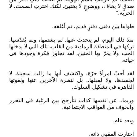
صدقٍ لا يخاف، ووضوحٍ لا يختبئ. لكنكِ اخترتِ الصمت، لا
الحرية."
طواها بين دفتي دفترٍ قديم، ثم أغلقه.
منذ ذلك اليوم، لم يتحدث عنها. لم يشتمها، ولم يُقدّسها.
تركها في المنطقة الرمادية من القلب، تلك التي لا يدخلها
الحب ولا يمرّ بها الحنين. لقد تجاوز فكرة وجودها في
حياته.
لقد أحبّ امرأةً حرّة، واكتشف أنها ما زالت سجينة. لا
لجسدها، ولا لعقلها.. بل لنظرة الآخرين عنها ولقوتها
القاهرة في تشكيل السلوك.
وربما.. عن نفسها كذات تتأرجح بين الرغبة في التحرر
والخوف من العواقب الاجتماعية.
وبعد عام..
اختارت المقهى ذاته.