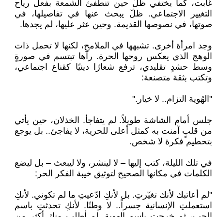
غابت، كما يختفي ظلٌ حين تنطفئ الشمعة بفعل رياح
التغيير الاجتماعي. ظلّ يبحث عنها في تفاصيلها، في
صوتها، في نصوصها القديمة. وحين عثر عليها، لم يجدها.
وجد امرأة أخرى. تشبهها في الملامح، لكنها لا تحمل ذات
الوهج الذي يعكس روحها الحرة. رآها تبتسم في صورةٍ
وسط حشدٍ تقليدي، ترفع شعارًا دينيًا كقناع اجتماعي،
وتكتب بثقة متصنعة:
"الهُوية التزام.. لا خيار."
جلس أمام الشاشة طويلاً. لم يتفاجأ. الخذلان، حين يأتي
من قلبٍ آمنت به كمثل أعلى للحرية، لا يفاجئ.. بل يوجع
بتحطيم فكرة لا شخص.
في تلك الليلة، كتب إليها – لا لينشر، ولا ليبعث – بل ليضع
الكلمات في مكانها الصحيح لتوثيق خيبة الفكر الحر:
"لم أعاتبك لأنك تغيّرتِ. بل لأنكِ ادّعيتِ ما لم تكوني. لأنكِ
استعملتِ الإنسانية جسراً.. لا وطنًا. لأنكِ تحدثتِ باسم
الحب، ثم خرجتِ باسم الهوية. لم أطلب منكِ أكثر من