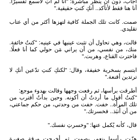
أجاب، دون أن ينظر مباشرة: "أنا لم آتِ لأسمع تفسيرًا.
أنا هنا فقط لأتأكد.. أنكِ كنتِ حقيقية."
صمت. كانت تلك الجملة كافية لتهزها أكثر من أي عتاب
تقليدي.
قالت، وهي تحاول أن تثبت عينيها في عينيه: "كنتُ خائفة.
منك، من نفسي، من أن يراني مَن حولي كما أنا فعلًا.
فاخترت القناع، وهربت."
ابتسم بسخرية خفيفة، وقال: "لكنكِ كنتِ تدّعين أنكِ لا
ترتدين أقنعة."
أطرقت برأسها، ثم رفعت وجهها وقالت بهدوء موجع:
"كنتُ أقول ما أردتُ أن أكونه. وحين بدأتُ أقترب من
تلك المرأة.. خفت. خفت من وحدتي، من حكم جماعتي،
من أن أُنبَذ.. فخسرتك."
قال، كأنه يُكمل عنها: "وخسرتِ نفسك."
هزّت رأسها بنعم، بصمت. ثم أخرجت ورقة صغيرة