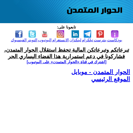
تابعونا على:
بودكاست
بنترست
تيلكرام
لينكدإن
الانستغرام
اليوتيوب
التويتر
الفيسبوك
تبرعاتكم وتبرعاتكن المالية تحفظ استقلال الحوار المتمدن،
فشاركونا في دعم استمرارية هذا الفضاء اليساري الحر
[اشترك في قناة ‫«الحوار المتمدن» على اليوتيوب]
الحوار المتمدن - موبايل
الموقع الرئيسي