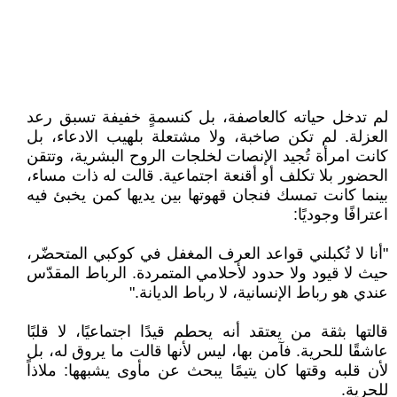
لم تدخل حياته كالعاصفة، بل كنسمةٍ خفيفة تسبق رعد
العزلة. لم تكن صاخبة، ولا مشتعلة بلهيب الادعاء، بل
كانت امرأة تُجيد الإنصات لخلجات الروح البشرية، وتتقن
الحضور بلا تكلف أو أقنعة اجتماعية. قالت له ذات مساء،
بينما كانت تمسك فنجان قهوتها بين يديها كمن يخبئ فيه
اعترافًا وجوديًا:
"أنا لا تُكبلني قواعد العرف المغفل في كوكبي المتحضّر،
حيث لا قيود ولا حدود لأحلامي المتمردة. الرباط المقدّس
عندي هو رباط الإنسانية، لا رباط الديانة."
قالتها بثقة من يعتقد أنه يحطم قيدًا اجتماعيًا، لا قلبًا
عاشقًا للحرية. فآمن بها، ليس لأنها قالت ما يروق له، بل
لأن قلبه وقتها كان يتيمًا يبحث عن مأوى يشبهها: ملاذاً
للحرية.