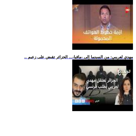
.. مهدي لعريبي: من السينما إلى -مافيا-... الجزائر تقبض على زعيم