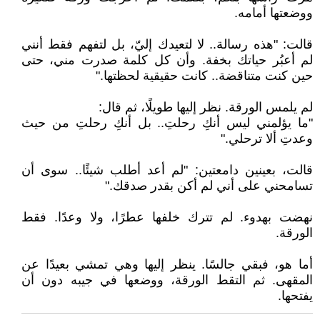
ووضعتها أمامه.
قالت: "هذه رسالة.. لا لتعيدك إليّ، بل لتفهم فقط أنني
لم أعبُر حياتك بخفة. وأن كل كلمة صدرت مني، حتى
حين كنت متناقضة.. كانت حقيقية لحظتها."
لم يلمس الورقة. نظر إليها طويلًا، ثم قال:
"ما يؤلمني ليس أنكِ رحلتِ.. بل أنكِ رحلتِ من حيث
وعدتِ ألا ترحلي."
قالت، بعينين دامعتين: "لم أعد أطلب شيئًا.. سوى أن
تسامحني على أني لم أكن بقدر صدقك."
نهضت بهدوء. لم تترك خلفها عطرًا، ولا وعدًا. فقط
الورقة.
أما هو، فبقي جالسًا. ينظر إليها وهي تمشي بعيدًا عن
المقهى. ثم التقط الورقة، ووضعها في جيبه دون أن
يفتحها.