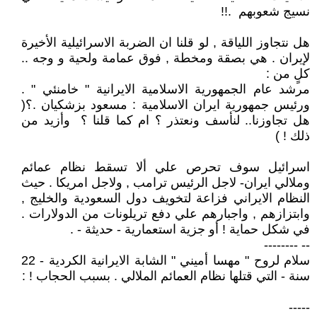
نسيج شعوبهم .!!
هل نتجاوز اللياقة , لو قلنا ان الضربة الاسرائيلية الأخيرة
لإيران . هي بصقة ومخطة , فوق عمامة ولحية و وجه ..
كلٍ من :
مرشد عام الجمهورية الاسلامية الايرانية " خامنئي " .
ورئيس جمهورية ايران الاسلامية : مسعود بزشكيان .؟(
هل تجاوزنا.. لنأسف ونعتذر ؟ ام كما قلنا ؟ وأزيد من
ذلك ! )
اسرائيل سوف تحرص علي ألا تسقط نظام عمائم
وملالي ايران- لاجل الرئيس ترامب , ولاجل امريكا . حيث
النظام الايراني فزاعة لتخويف دول السعودية والخليج ,
وابتزازهم , واجبارهم علي دفع تريلونات من الدولارات .
في شكل حماية ! أو جزية استعمارية - حديثة - .
-- --------
سلام لروح " مهسا أميني " الشابة الايرانية الكردية - 22
سنة - التي قتلها نظام العمائم الملالي . بسبب الحجاب ! :
-----