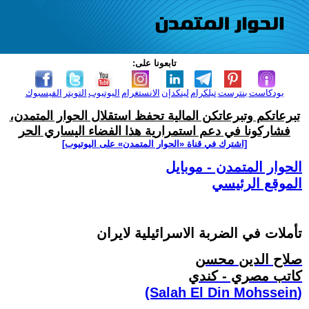
تابعونا على:
بودكاست
بنترست
تيلكرام
لينكدإن
الانستغرام
اليوتيوب
التويتر
الفيسبوك
تبرعاتكم وتبرعاتكن المالية تحفظ استقلال الحوار المتمدن،
فشاركونا في دعم استمرارية هذا الفضاء اليساري الحر
[اشترك في قناة ‫«الحوار المتمدن» على اليوتيوب]
الحوار المتمدن - موبايل
الموقع الرئيسي
تأملات في الضربة الاسرائيلية لايران
صلاح الدين محسن
كاتب مصري - كندي
(Salah El Din Mohssein‏)