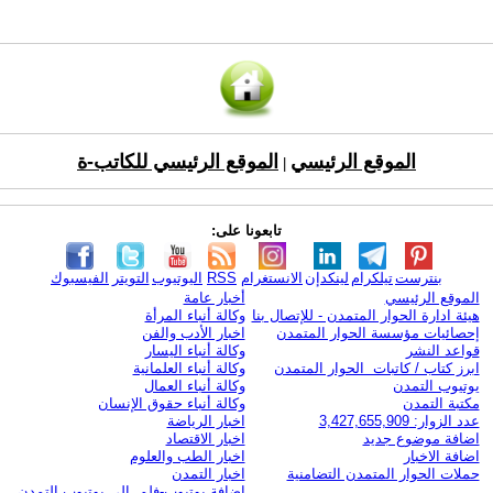
الموقع الرئيسي
الموقع الرئيسي للكاتب-ة
|
تابعونا على:
بنترست
تيلكرام
لينكدإن
الانستغرام
RSS
اليوتيوب
التويتر
الفيسبوك
الموقع الرئيسي
أخبار عامة
هيئة ادارة الحوار المتمدن - للإتصال بنا
وكالة أنباء المرأة
إحصائيات مؤسسة الحوار المتمدن
اخبار الأدب والفن
قواعد النشر
وكالة أنباء اليسار
ابرز كتاب / كاتبات الحوار المتمدن
وكالة أنباء العلمانية
يوتيوب التمدن
وكالة أنباء العمال
مكتبة التمدن
وكالة أنباء حقوق الإنسان
عدد الزوار: 3,427,655,909
اخبار الرياضة
اضافة موضوع جديد
اخبار الاقتصاد
اضافة الاخبار
اخبار الطب والعلوم
حملات الحوار المتمدن التضامنية
اخبار التمدن
إضافة يوتيوب-فلم إلى يوتيوب التمدن