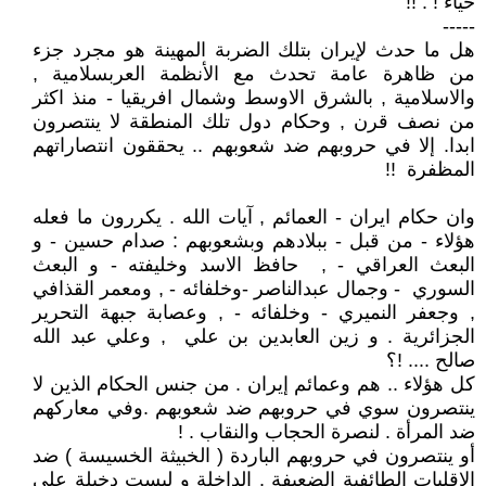
حياء ! . !!
-----
هل ما حدث لإيران بتلك الضربة المهينة هو مجرد جزء
من ظاهرة عامة تحدث مع الأنظمة العربسلامية ,
والاسلامية , بالشرق الاوسط وشمال افريقيا - منذ اكثر
من نصف قرن , وحكام دول تلك المنطقة لا ينتصرون
ابدا. إلا في حروبهم ضد شعوبهم .. يحققون انتصاراتهم
المظفرة !!
وان حكام ايران - العمائم , آيات الله . يكررون ما فعله
هؤلاء - من قبل - ببلادهم وبشعوبهم : صدام حسين - و
البعث العراقي - , حافظ الاسد وخليفته - و البعث
السوري - وجمال عبدالناصر -وخلفائه - , ومعمر القذافي
, وجعفر النميري - وخلفائه - , وعصابة جبهة التحرير
الجزائرية . و زين العابدين بن علي , وعلي عبد الله
صالح .... !؟
كل هؤلاء .. هم وعمائم إيران . من جنس الحكام الذين لا
ينتصرون سوي في حروبهم ضد شعوبهم .وفي معاركهم
ضد المرأة . لنصرة الحجاب والنقاب . !
أو ينتصرون في حروبهم الباردة ( الخبيثة الخسيسة ) ضد
الاقليات الطائفية الضعيفة . الداخلة و ليست دخيلة علي