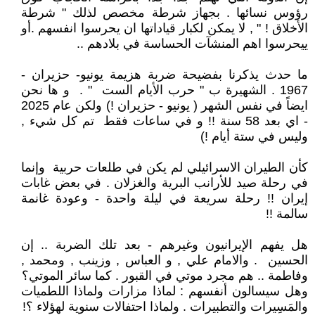
رؤوس نسائها . بجهاز شرطة مخصص لذلك " شرطة
الأخلاق ! " , لا يمكن لكبار قياداتها ان يحرسوا انفسهم .أو
ييحرسوا اهم المنشآت الحساسة في بلادهم ..
ما حدث يذكرنا بفضيحة ضربة هزيمة يونيو- حزيران -
1967 . الشهيرة ب " حرب الأيام الست " . و ها نحن
ايضاً في نفس الشهر ( يونيو - حزيران !) ولكن عام 2025
- اي بعد 58 سنة !! و في ساعات فقط تم كل شيء ,
وليس في ستة أيام !)
كأن الطيران الاسرائيلي لم يكن في طلعات حربية وإنما
في رحلة صيد للأرانب البرية والغزلان . في بعض غابات
إيران !! رحلة سريعة في ليلة واحدة - وعودة غانمة
سالمة !!
هل يفهم الإيرانيون وغيرهم - بعد تلك الضربة .. إن
الحسين . والامام علي , و العباس , وزينب , ومحمد ,
وفاطمة .. هم مجرد موتي في القبور . كما سائر الموتي؟
وهل سيسالون أنفسهم : لماذا مزارات ولماذا اللطميات
والمَسِيرات والتطبيرات . ولماذا احتفالات سنوية لهؤلاء ؟!