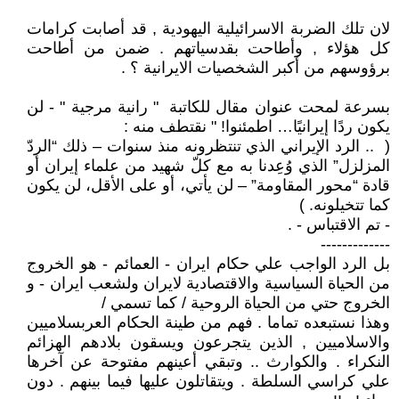
لان تلك الضربة الاسرائيلية اليهودية , قد أصابت كرامات
كل هؤلاء , وأطاحت بقدسياتهم . ضمن من أطاحت
برؤوسهم من أكبر الشخصيات الايرانية ؟ .
بسرعة لمحت عنوان مقال للكاتبة " رانية مرجية " - لن
يكون ردًا إيرانيًا… اطمئنوا! " نقتطف منه :
( .. الرد الإيراني الذي تنتظرونه منذ سنوات – ذلك “الردّ
المزلزل” الذي وُعِدنا به مع كلّ شهيد من علماء إيران أو
قادة “محور المقاومة” – لن يأتي، أو على الأقل، لن يكون
كما تتخيلونه. )
- تم الاقتباس - .
-------------
بل الرد الواجب علي حكام ايران - العمائم - هو الخروج
من الحياة السياسية والاقتصادية لايران ولشعب ايران - و
الخروج حتي من الحياة الروحية / كما تسمي /
وهذا نستبعده تماما . فهم من طينة الحكام العربسلاميين
والاسلاميين , الذين يتجرعون ويسقون بلادهم الهزائم
النكراء . والكوارث .. وتبقي أعينهم مفتوحة عن آخرها
علي كراسي السلطة . ويتقاتلون عليها فيما بينهم . دون