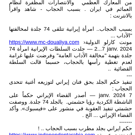
من المعارك العظمي والانتصارات المظفرة لنظام
العمائم في ايران . بسبب الحجاب - شاهد واقرأ
بالانترنت :
بسبب الحجاب.. امرأة إيرانية تتلقى 74 جلدة لمخالفتها
"الآداب ...
مونت كارلو الدولية
›
https://www.mc-doualiya.com
2...7 janv. 2024 — جلدت السلطات الإيرانية امرأة 74
جلدة بتهمة "مخالفة الآداب العامة" وفرضت عليها غرامة
لعدم تغطية رأسها بالحجاب، حسبما قالت السلطة
القضائية ..
---
تنفيذ حكم الجلد بحق فنان إيراني لتوزيعه أغنية تتحدى
الحجاب :
7 janv. 2024 — أصدر القضاء الإيراني حكماً على
الناشطة الكردية رؤيا حشمتي. بالجلد 74 جلدة. ووصفت
حشمتي تنفيذ العقوبة في منشور على «فيسبوك». وأكد
القضاء الإيراني ... الخ .
-------
حكم ايراني بجلد مطرب بسبب الحجاب .. !