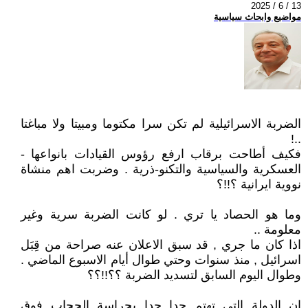
2025 / 6 / 13
مواضيع وابحاث سياسية
الضربة الاسرائيلية لم تكن سرا مكتوما ومبيتا ولا مباغتا
..!
فكيف أطاحت برقاب ارفع رؤوس القيادات بانواعها -
العسكرية والسياسية والتكنو-ذرية . وضربت اهم منشاة
نووية ايرانية ؟!!؟
وما هو الحصاد يا تري . لو كانت الضربة سرية وغير
معلومة ..
اذا كان ما جري , قد سبق الاعلان عنه صراحة من قِبَل
اسرائيل , منذ سنوات وحتي طوال أيام الاسبوع الماضي .
وطوال اليوم السابق لتسديد الضربة ؟؟!!؟؟
إن الدولة التي تهتم جدا جدا بحراسة الحجاب فوق