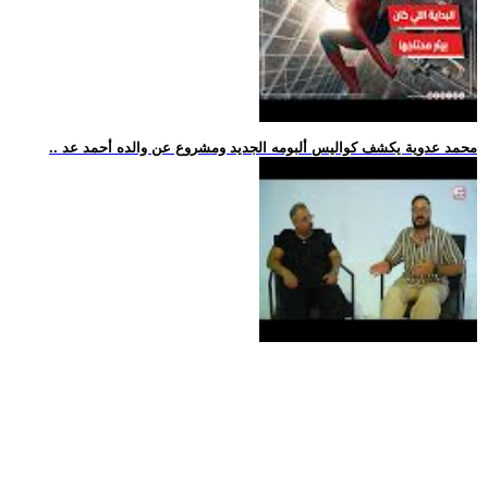
.. محمد عدوية يكشف كواليس ألبومه الجديد ومشروع عن والده أحمد عد