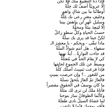
فإذا دنا التطبيعُ منك فلا تكن
إلّا عروبيّاً أضفْ لك خِلَّةْ
أوطانُنا ما بين شاكٍ واهمٍ
وحليفِ مغترٍ رعى بك غِلَّةْ
وسليلِ عُهرٍ لن يناهضَ بيننا
إلّا ليَبعِدَ بيتَهُ ومحلَّهْ
حسبُ الحياةِ وكلُّ سطوٍ زائلٌ
لكنَّ جبنا قد يرى بك نملةْ
ماذا تبقّى - ويحكم - يا معشرَ الـ
سفهاءِ .. هل أنتم شواذُّ الملّةْ
قد جاءت التوارةُ .. آيةُ نهيِها
كي لا يقامَ الحدُّ في مُعتلَّةْ
ويميطُ عن تلك الجموعِ لجامَها
فإذا فزعت نَسِيتَ أصلَك كلَّهْ
من للثغور ..؟ وإن حرصت بميتٍ
فالعارُ ثمّ العارُ يلحقُ نسلَهْ
ما كان يوسفُ في الحقوقِ مقصراً
فأتاهُ ملكٌ لن ترى لك مثلَهْ
وكأنّما الطوفانُ سارَ بنوحنا
لما غشاهُ السيلُ نادى طفلَهْ
فأقم بوجهِك قيّما لا تلتفت