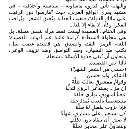
والنهاية تأتي كذروة مأساوية – سياسية وأخلاقية – في
مشهد يعري الواقع العربي، حيث "مارسوا دور الرقيب
على ملاك الدولة"، فتغيب العدالة ويُخنق الشعر، ويُراقب
الفكر، وكأن لا بقاء إلا للذل.
وفي الختام.. القصيدة ليست فقط مرآة لنفس مثقلة، بل
هي محاولة لاستعادة كرامة غائبة عبر أدوات القصيدة:
اللغة، الرمز، النقد، والصدق. هي قصيدة غضب نبيل،
تكتب ضد النسيان، وضد التواطؤ، وضد تزييف الوعي،
وتحاول أن تُبقي جذوة الأسئلة مشتعلة.
ثالثا: نص القصيدة:
(حسبي من الشعر الشهيِّ)
للشاعر وليد حسين
وقوامُ ممشوقٍ يغالبُ ظلَّهْ
إن مرَّ .. يستدعي الرؤى لتدلَّهْ
عجباً لملهوفٍ توارى خَلفَهُ
مستعصماً بالغيبِ يُمدِدُ حبلَهْ
فإذا نزوت بمُقبلٍ لهُ طلّةٌ
كي تستعينَ على مشارفِ سَهلَةْ
لا ضيرَ.. أن تلقاه دون تكلّفٍ
ولتغدونَّ على مخابئ نحلَةْ