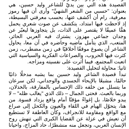
القصيدة هذه التي بين يديّ للشاعر وليد حسين، هي
بعنوان: "حسبي من الشعر الشهيِّ" وأرى أن فيها رموز
معرفية، رام أن أكشف عنها، بحسب معرفتي البسيطة،
إذ لاحظت فيها امتداد، يتكشف عن صوت شعري يحمل
همًّا عميقًا لا يقتصر على الذات، بل يتجاوزها ليعبّر عن
وجدان جماعي مهزوز، يشترك فيه العربي الحائر،
المتعب، الذي يتأمل ماضيه وحاضره في آن معا، يحاول
الشاعر أن يصوغ موقفًا أخلاقيًا في زمن مضطرب، زمن
كثرت فيها الحروب، والصراعات الفكرية والسياسية التي
اتعبت المجتمع، فيما أثرت على نفسيته ومزاجه.
ثانيا: محاولة لتحليل القصيدة:
تبدأ قصيدة الشاعر وليد حسين بما يشبه مدخلًا ذاتيًا
حالمًا، مشبعًا بالإيحاء الجسدي والوجداني، لكن سرعان
ما يتسلل من خلفه ذلك الإحساس بالمفارقة، بالخذلان،
وربما بالعبث. فحتى الجمال – ذلك الذي "يغالب ظله" – لا
يبدو خلاصًا، بل إغواءً مؤقتًا أمام واقع يزداد قسوة. من
هنا، يتحوّل الهيام في اللقاء والعيون والكحل إلى صراع
مع الواقع ومقاومة للانجراف، وكأن العاطفة لا تستطيع
أن تعيش في عزلة عن القضايا الكبرى التي تنهش روح
الإنسان العربي، وتجعل منه منشطرًا، حاد المزاج، واحيانا