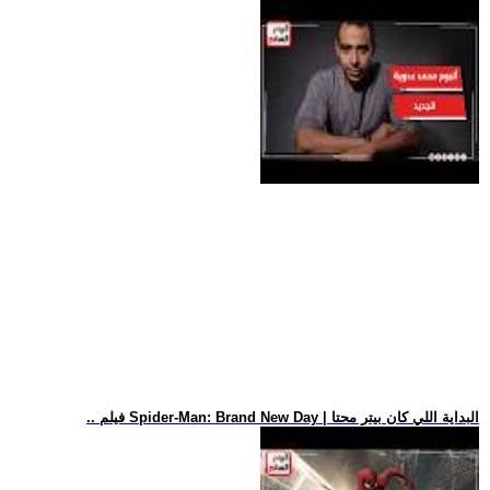
.. فيلم Spider-Man: Brand New Day | البداية اللي كان بيتر محتا