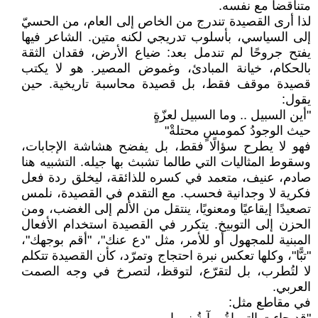
متناقضا مع نفسه.
لذا أرى القصيدة تندرج من الخاص إلى العام، من الحسيّ
إلى السياسي، بأسلوب تدريجي لكنه متين. الشاعر فيها
يفتح جروحًا لم تندمل بعد: ضياع الأرض، فقدان الثقة
بالحكام، خيانة المبادئ، وغموض المصير. هو لا يكتب
قصيدة موقف فقط، بل قصيدة محاسبة تاريخية. حين
يقول:
"أين السبيل .. وما السبيل لعزّةٍ
حيث الوجودُ كمومسٍ محتلةْ"
فهو لا يطرح سؤالًا فقط، بل يفضح هشاشة الإجابات،
وسقوط المثاليات التي طالما تشبث بها جيله. التشبيه هنا
صادم، عنيف، متعمد في كسره للذائقة، ليخلق ردة فعل
فكرية لا وجدانية فحسب. مع التقدم في القصيدة، نلمس
تصعيدًا إيقاعيًا ومعنويًا، ينتقل من الألم إلى الغضب، ومن
الحزن إلى التوبيخ. يتكرر في القصيدة استخدام الأفعال
المبنية للمجهول أو للأمر، مثل "دع عنك"، "أقم بوجهك"،
"تبًّا"، وكلها تعكس نبرة احتجاج وتمرّد، كأن القصيدة تتكلم
لا لتُطرب، بل لتقرّع، لتوقظ، لتصرخ في وجه الصمت
العربي.
في مقاطع مثل: