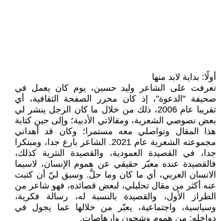
أولًا: بداية لابد منها
تعرفت على الشاعر وليد حسين، يوم كان يعمل في
صحيفة "الدعوة"، إذ كان محرر الصفحة الثقافية، أي
تقريبا عام 2006، ذلك من خلال ما كان الرجل ينشر لي
بعض نصوصي الشعرية، ومقالاتي الأدبية؛ وإلى حين كتابة
هذا المقال وتواصلي معه مستمرا؛ وكان قد أهداني
مجموعته الشعرية عام 2021. الشاعر بارع جدا، ومبتكرا
جدا، في القصيدة العمودية، والقصيدة النثرية كذلك،
فالقصيدة عنده معبّر حقيقي عن هموم الإنسان، لاسيما
الانسان العربي، أي ما كان وما حلَّ. وسبق ليّ أن كتبت
عنه أكثر من مقال تحليلي، لبعض قصائده، فهو شاعر من
الطراز الأول، والقصيدة بالنسبة له، رسالة فكرية،
وسياسية، واجتماعية، يعبّر من خلالها عما يجول في
دواخله: من هموم وشجون وارهاصات.