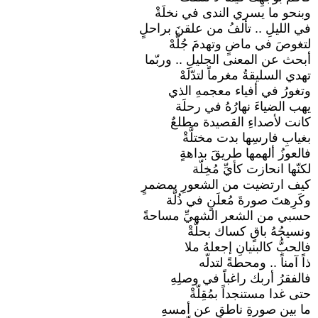
وبنحو ما يسري الندى في نخلَةْ
في الليلِ .. تألفُ من علقنَ براحلٍ
لتغوصَ في ماضٍ وتهدمَ جُلَّهْ
أبحث عن المعنى الجليلِ .. وربّما
تهدي السليقةُ مغرماً لتدّلَهْ
وتغورُ في أفياء معجمهِ الذي
يهب الضياءَ نهارُهُ في رحلَة
كانت لأصداءِ القصيدة مطلعٌ
بغيابِ فارسِها بدت مختلَّةْ
فالعوزُ ألهمها طريقَ بداهةٍ
لكنّها انحازت كأيِّ مُخِلّة
كيف ارتضيت من الشعورِ بمضمرٍ
وكَرِهتَ صورةَ مُعلَنٍ في ذُلَّة
حسبي من الشعر الشهيِّ مساحةً
ونسيجُهُ باقٍ كساك بحلّةْ
فالحبُّ كالبنيانِ إجعلهُ ملا
ذاً آمناً .. ومحطةً لتدلّه
فالفقرُ أربك راغباً في وصلِهِ
حتى غدا مستنجداً بمُقِلّةْ
ما بين صورةِ ناطقٍ عن أمسهِ