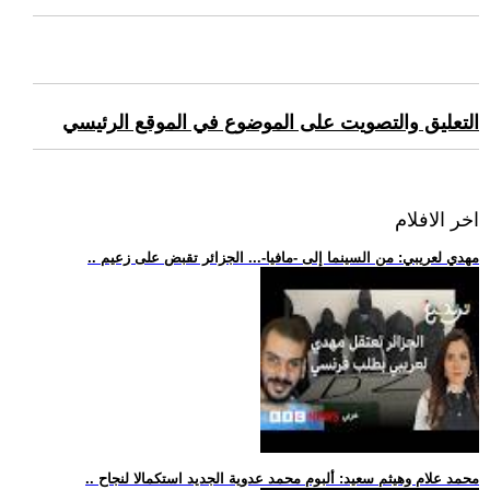
التعليق والتصويت على الموضوع في الموقع الرئيسي
اخر الافلام
.. مهدي لعريبي: من السينما إلى -مافيا-... الجزائر تقبض على زعيم
.. محمد علام وهيثم سعيد: ألبوم محمد عدوية الجديد استكمالا لنجاح