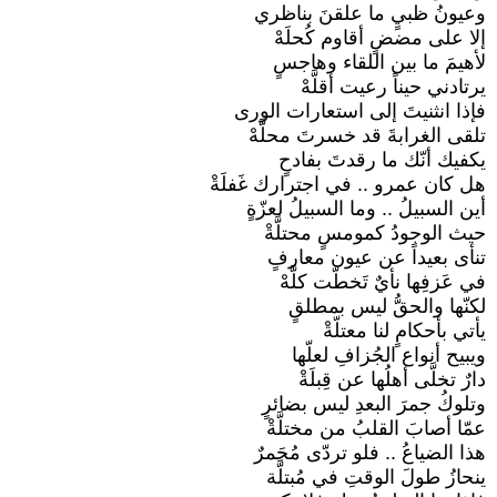
وعيونُ ظبيٍ ما علقنَ بناظري
إلا على مضضٍ أقاوم كُحلَهْ
لأهيمَ ما بين اللقاء وهاجسٍ
يرتادني حيناً رعيت أقلَّهْ
فإذا انثنيتَ إلى استعارات الورى
تلقى الغرابةَ قد خسرتَ محلَّهْ
يكفيك أنّك ما رقدتَ بفادحٍ
هل كان عمرو .. في اجترارك غَفلَةْ
أين السبيلُ .. وما السبيلُ لعزّةٍ
حيث الوجودُ كمومسٍ محتلَّةْ
تنأى بعيداً عن عيون معارفٍ
في عَزفِها نأيٌ تَخطّت كلَّهْ
لكنّها والحقُّ ليس بمطلقٍ
يأتي بأحكامٍ لنا معتلّةْ
ويبيح أنواع الجُزافِ لعلّها
دارٌ تخلَّى أهلُها عن قِبلَةْ
وتلوكُ جمرَ البعدِ ليس بضائرٍ
عمّا أصابَ القلبُ من مختلَّةْ
هذا الضياعُ .. فلو تردّى مُجَمرٌ
ينحازُ طولَ الوقتِ في مُبتلَّة