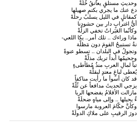
وحديثِ مستلقٍ يعانقُ خُلّةْ
دع عنك ما يجري بكتمِ صهيلها
كمقاتلٍِ في الليل يسلبُ رحلَهْ
أيُّ اغترابٍ دار بين حشودِنا
وكأنّما العَبَراتُ تخفي الزلّةْ
ماذا وراءك .. تلك أمر.. يكا اللعي-
نةُ تستبيحُ القومَ دون مَظلّة
وتجولُ في البلدان .. تسطو عنوةً
وجحيمُها أبداً تريك مذلّةْ
تباً لمالِ العربِ منذُ مُطأطىءٍ
يُعطى لباغٍ معتدٍ ليقلَّهً
قد كان أسوأ ما رأيت مناكفاً
يزجي الحديثَ مدافعاً عن ثُلّةْ
مازالت الأقلامُ يفضحها الريا
ءُ يحيلها .. وإلى مياهٍ ضحلَةْ
وكأنَّ حكّامَ العروبة مارسوا
دورَ الرقيبِ على ملاكِ الدولَةْ