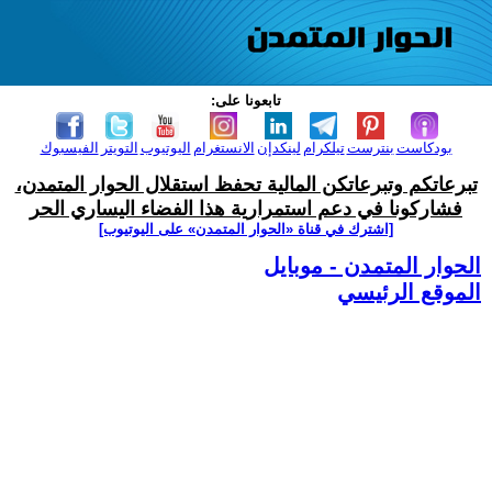
تابعونا على:
بودكاست
بنترست
تيلكرام
لينكدإن
الانستغرام
اليوتيوب
التويتر
الفيسبوك
تبرعاتكم وتبرعاتكن المالية تحفظ استقلال الحوار المتمدن،
فشاركونا في دعم استمرارية هذا الفضاء اليساري الحر
[اشترك في قناة ‫«الحوار المتمدن» على اليوتيوب]
الحوار المتمدن - موبايل
الموقع الرئيسي