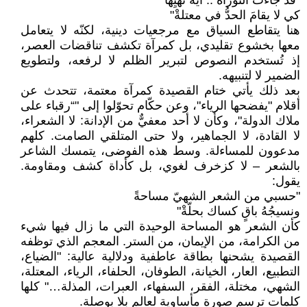
"قد جاءت التوراةُ .. آيةُ نهيِها
كي لا يقامَ الحدُّ في معتلةْ"
هنا يتقاطع السياق مع مرجعيات دينية، لكنّه لا يتعامل
معها بخشوع تقليدي، بل كمرآة تكشف تناقضات العصر،
إذ تُستخدم النصوص لتبرير الظلم لا لرفعه، ولتطويع
الضمير لا لتنبيهه.
بعد ذلك يأتي ختام القصيدة كمرآة معتمة، تتحدث عن
أقلام "يفضحها الرياء"، وعن حكّام تحوّلوا إلى "“رقباء على
ملاك الدولة"، وكأن لا أحد معفيٌّ من الإدانة: لا الشعراء،
لا القادة، لا الجماهير، ولا حتى المتلقي الصامت. كلهم
مدعوون للمساءلة. وسط هذه الفوضى، يتمسك الشاعر
بالشعر – لا كزخرف لغوي، بل كأداة كشف ومقاومة.
يقول:
"حسبي من الشعر الشهيّ مساحةً
ونسيجُهُ باقٍ كساك بحلّةْ"
كأن الشعر هو المساحة الوحيدة التي ما زال فيها شيء
من الكرامة، من الإيمان، من الستر. المعجم الذي توظفه
القصيدة يشحنها بطاقة عاطفية ودلالية عالية: "الضياع،
التطبيع، العار، الخيانة، الطوفان، الحلفاء، الرياء، المعتلة،
الشهي، مختلة، الفقر، السفهاء، العبرات، المذلة…" كلها
كلمات ترسم صورة مأساوية لعالم بلا بوصلة.