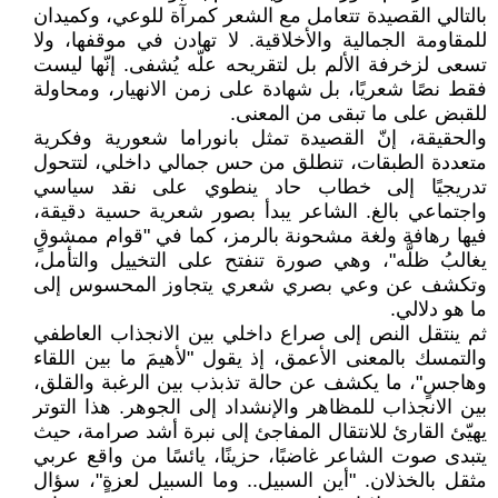
بالتالي القصيدة تتعامل مع الشعر كمرآة للوعي، وكميدان
للمقاومة الجمالية والأخلاقية. لا تهادن في موقفها، ولا
تسعى لزخرفة الألم بل لتقريحه علّه يُشفى. إنّها ليست
فقط نصًا شعريًا، بل شهادة على زمن الانهيار، ومحاولة
للقبض على ما تبقى من المعنى.
والحقيقة، إنّ القصيدة تمثل بانوراما شعورية وفكرية
متعددة الطبقات، تنطلق من حس جمالي داخلي، لتتحول
تدريجيًا إلى خطاب حاد ينطوي على نقد سياسي
واجتماعي بالغ. الشاعر يبدأ بصور شعرية حسية دقيقة،
فيها رهافة ولغة مشحونة بالرمز، كما في "قوام ممشوقٍ
يغالبُ ظلَّه"، وهي صورة تنفتح على التخييل والتأمل،
وتكشف عن وعي بصري شعري يتجاوز المحسوس إلى
ما هو دلالي.
ثم ينتقل النص إلى صراع داخلي بين الانجذاب العاطفي
والتمسك بالمعنى الأعمق، إذ يقول "لأهيمَ ما بين اللقاء
وهاجسٍ"، ما يكشف عن حالة تذبذب بين الرغبة والقلق،
بين الانجذاب للمظاهر والإنشداد إلى الجوهر. هذا التوتر
يهيّئ القارئ للانتقال المفاجئ إلى نبرة أشد صرامة، حيث
يتبدى صوت الشاعر غاضبًا، حزينًا، يائسًا من واقع عربي
مثقل بالخذلان. "أين السبيل.. وما السبيل لعزةٍ"، سؤال