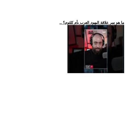
.. ما هو سر علاقة اليهود العرب بأم كلثوم؟