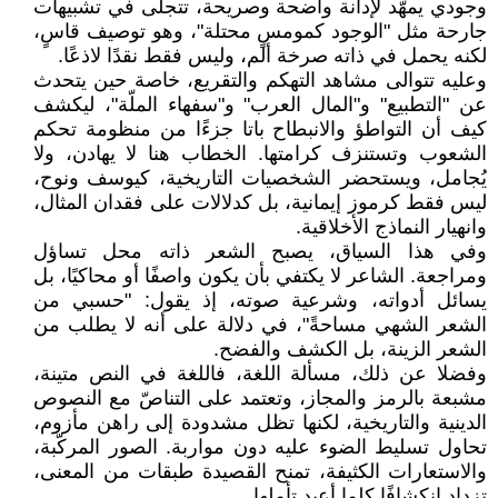
وجودي يمهّد لإدانة واضحة وصريحة، تتجلى في تشبيهات
جارحة مثل "الوجود كمومسٍ محتلة"، وهو توصيف قاسٍ،
لكنه يحمل في ذاته صرخة ألم، وليس فقط نقدًا لاذعًا.
وعليه تتوالى مشاهد التهكم والتقريع، خاصة حين يتحدث
عن "التطبيع" و"المال العرب" و"سفهاء الملّة"، ليكشف
كيف أن التواطؤ والانبطاح باتا جزءًا من منظومة تحكم
الشعوب وتستنزف كرامتها. الخطاب هنا لا يهادن، ولا
يُجامل، ويستحضر الشخصيات التاريخية، كيوسف ونوح،
ليس فقط كرموز إيمانية، بل كدلالات على فقدان المثال،
وانهيار النماذج الأخلاقية.
وفي هذا السياق، يصبح الشعر ذاته محل تساؤل
ومراجعة. الشاعر لا يكتفي بأن يكون واصفًا أو محاكيًا، بل
يسائل أدواته، وشرعية صوته، إذ يقول: "حسبي من
الشعر الشهي مساحةً"، في دلالة على أنه لا يطلب من
الشعر الزينة، بل الكشف والفضح.
وفضلا عن ذلك، مسألة اللغة، فاللغة في النص متينة،
مشبعة بالرمز والمجاز، وتعتمد على التناصّ مع النصوص
الدينية والتاريخية، لكنها تظل مشدودة إلى راهن مأزوم،
تحاول تسليط الضوء عليه دون مواربة. الصور المركّبة،
والاستعارات الكثيفة، تمنح القصيدة طبقات من المعنى،
تزداد انكشافًا كلما أعيد تأملها.