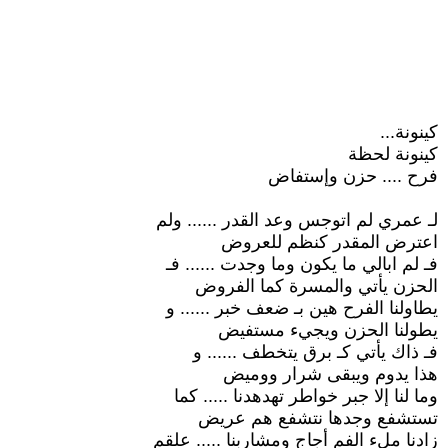
كينونة...
كينونة لحظة
فرح .... حزن وإستفاض
لـ عمري لم اتوجس وعد القدر ...... ولم
اعترض المقدر كنظم للعروض
فـ لم ابالي ما يكون وما وجدت ...... فـ
الحزن يأتي والمسرة كما الفروض
يطاولنا الفرح هين بـ ضعف خبر ...... و
يطولنا الحزن ويجيء مستفيض
فـ ذاك يأتي كـ برق يتخطف ...... و
هذا يدوم ويبقى شرار ووميض
وما لنا إلا جبر خواطر تهدهدنا ..... كما
تستشفع وجدها نتشفع هم عريض
زادنا ملء الفم أجاج ومشاربنا ..... علقم