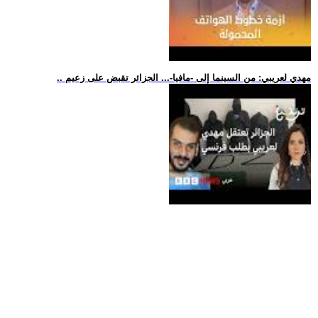
.. مهدي لعريبي: من السينما إلى -مافيا-... الجزائر تقبض على زعيم