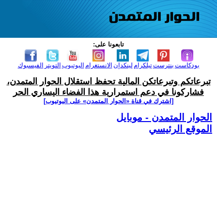
تابعونا على:
بودكاست
بنترست
تيلكرام
لينكدإن
الانستغرام
اليوتيوب
التويتر
الفيسبوك
تبرعاتكم وتبرعاتكن المالية تحفظ استقلال الحوار المتمدن،
فشاركونا في دعم استمرارية هذا الفضاء اليساري الحر
[اشترك في قناة ‫«الحوار المتمدن» على اليوتيوب]
الحوار المتمدن - موبايل
الموقع الرئيسي