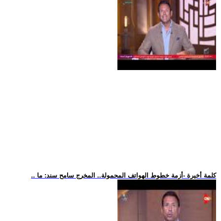
.. كلمة أخيرة -أزمة خطوط الهواتف المحمولة.. المخرج سامح سند: ما