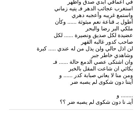
في اعماقي ابدي صدق وأظهر
استغرب عجائب الدهر فـ يتيه زماني
واستمع غريبه وأعجبه دهري
أطول بـ قناعة نعم مبثوثة ...... وكأن
ملكي البر رضا والبحر
عضيدة لكل صديق ونصيرة ...... لكل
صاحب كدور غالبه القهر
لن اذل حالي ولن يذل من له عندي ..... كبرة
وشاهدي خاطر جبر
وان اشتكى عصي الدمع حالة ...... فـ
بكائي ان شاعت المقل بالخبر
ومن منا لا يعاني صبابة كدر ...... و
أيننا دون شكوى لم يصبه ضر
........ و
أينـ نا دون شكوى لم يصبه ضر ؟؟