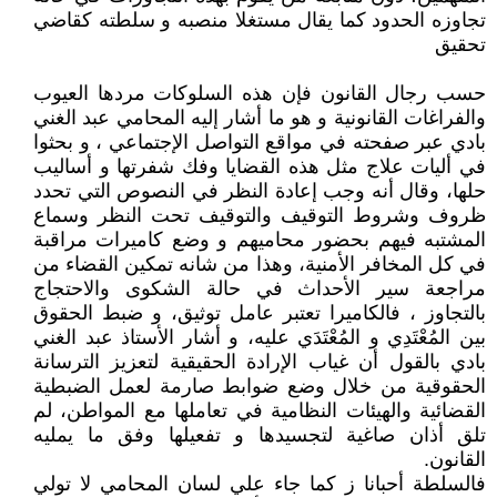
تجاوزه الحدود كما يقال مستغلا منصبه و سلطته كقاضي
تحقيق
حسب رجال القانون فإن هذه السلوكات مردها العيوب
والفراغات القانونية و هو ما أشار إليه المحامي عبد الغني
بادي عبر صفحته في مواقع التواصل الإجتماعي ، و بحثوا
في أليات علاج مثل هذه القضايا وفك شفرتها و أساليب
حلها، وقال أنه وجب إعادة النظر في النصوص التي تحدد
ظروف وشروط التوقيف والتوقيف تحت النظر وسماع
المشتبه فيهم بحضور محاميهم و وضع كاميرات مراقبة
في كل المخافر الأمنية، وهذا من شانه تمكين القضاء من
مراجعة سير الأحداث في حالة الشكوى والاحتجاج
بالتجاوز ، فالكاميرا تعتبر عامل توثيق، و ضبط الحقوق
بين المُعْتَدِي و المُعْتَدَي عليه، و أشار الأستاذ عبد الغني
بادي بالقول أن غياب الإرادة الحقيقية لتعزيز الترسانة
الحقوقية من خلال وضع ضوابط صارمة لعمل الضبطية
القضائية والهيئات النظامية في تعاملها مع المواطن، لم
تلق أذان صاغية لتجسيدها و تفعيلها وفق ما يمليه
القانون.
فالسلطة أحبانا ز كما جاء علي لسان المحامي لا تولي