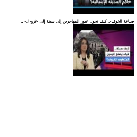
.. -صناعة الخوف-.. كيف تحول عبور المهاجرين إلى سبتة إلى -غزو- ل