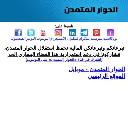
تابعونا على:
بودكاست
بنترست
تيلكرام
لينكدإن
الانستغرام
اليوتيوب
التويتر
الفيسبوك
تبرعاتكم وتبرعاتكن المالية تحفظ استقلال الحوار المتمدن،
فشاركونا في دعم استمرارية هذا الفضاء اليساري الحر
[اشترك في قناة ‫«الحوار المتمدن» على اليوتيوب]
الحوار المتمدن - موبايل
الموقع الرئيسي