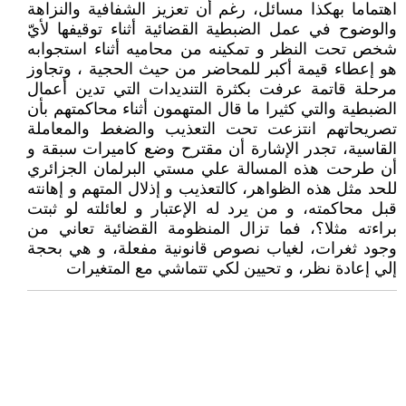
اهتماما بهكذا مسائل، رغم أن تعزيز الشفافية والنزاهة
والوضوح في عمل الضبطية القضائية أثناء توقيفها لأيّ
شخص تحت النظر و تمكينه من محاميه أثناء استجوابه
هو إعطاء قيمة أكبر للمحاضر من حيث الحجية ، وتجاوز
مرحلة قاتمة عرفت بكثرة التنديدات التي تدين أعمال
الضبطية والتي كثيرا ما قال المتهمون أثناء محاكمتهم بأن
تصريحاتهم انتزعت تحت التعذيب والضغط والمعاملة
القاسية، تجدر الإشارة أن مقترح وضع كاميرات سبقة و
أن طرحت هذه المسالة علي مستي البرلمان الجزائري
للحد مثل هذه الظواهر، كالتعذيب و إذلال المتهم و إهانته
قبل محاكمته، و من يرد له الإعتبار و لعائلته لو ثبتت
براءته مثلا؟، فما تزال المنظومة القضائية تعاني من
وجود ثغرات، لغياب نصوص قانونية مفعلة، و هي بحجة
إلي إعادة نظر، و تحيين لكي تتماشي مع المتغيرات