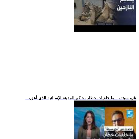
.. -غزو سبتة-... ما خلفيات خطاب حاكم المدينة الإسبانية الذي أعق